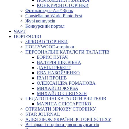
ПОЛОЖЕННЯ І ЗАЯВКА
КОНКУРСНІ СТОРІНКИ
Фотоконкурс Алеї Зірок
Constellation World Photo Fest
Журі конкурсів
Конкурсний портал
ЧАРТ
ПОРТФОЛІО
ЗІРКОВІ СТОРІНКИ
HOLLYWOOD-сторінки
ПЕРСОНАЛЬНІ КАТАЛОГИ ТАЛАНТІВ
БОРИС ПУГАЧ
ВАЛЕРІЯ ШКОЛЬНА
ДАНІІЛ РЕБЕРТ
ЄВА НАБОЙЧЕНКО
ІВАН ПРОЦІВ
ОЛЕКСАНДРА РОМАНОВА
МИХАЙЛО ЖУРБА
МИХАЙЛО СЛЄПУХІН
ПЕДАГОГІЧНІ КАТАЛОГИ ВЧИТЕЛІВ
МАРИНА СЛЮСАРЕНКО
ОТРИМАТИ ЗІРКОВУ СТОРІНКУ
STAR JOURNAL
АЛЕЯ ЗІРОК УКРАЇНИ: ІСТОРІЇ УСПІХУ
Всі зіркові сторінки для конкурсантів