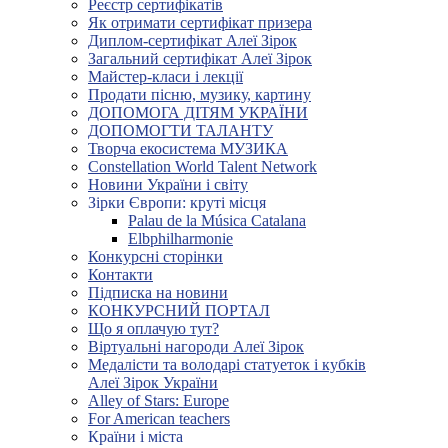
Реєстр сертифікатів
Як отримати сертифікат призера
Диплом-сертифікат Алеї Зірок
Загальний сертифікат Алеї Зірок
Майстер-класи і лекції
Продати пісню, музику, картину
ДОПОМОГА ДІТЯМ УКРАЇНИ
ДОПОМОГТИ ТАЛАНТУ
Творча екосистема МУЗИКА
Constellation World Talent Network
Новини України і світу
Зірки Європи: круті місця
Palau de la Música Catalana
Elbphilharmonie
Конкурсні сторінки
Контакти
Підписка на новини
КОНКУРСНИЙ ПОРТАЛ
Що я оплачую тут?
Віртуальні нагороди Алеї Зірок
Медалісти та володарі статуеток і кубків
Алеї Зірок України
Alley of Stars: Europe
For American teachers
Країни і міста