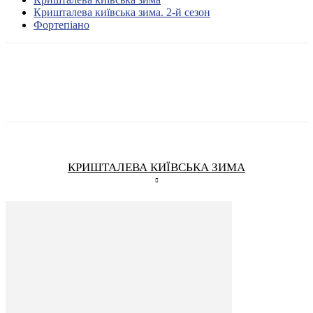
Кришталева київська зима. 2-й сезон
Фортепіано
КРИШТАЛЕВА КИЇВСЬКА ЗИМА