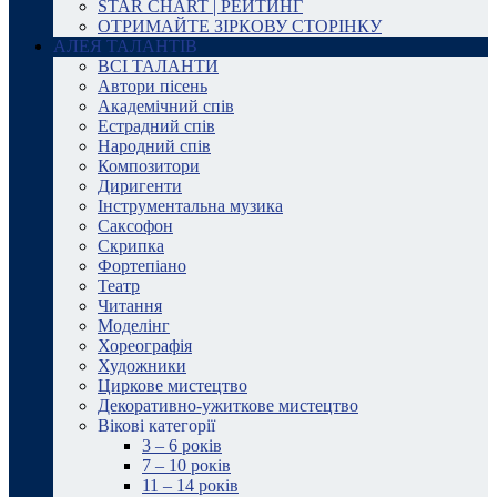
STAR CHART | РЕЙТИНГ
ОТРИМАЙТЕ ЗІРКОВУ СТОРІНКУ
АЛЕЯ ТАЛАНТІВ
ВСІ ТАЛАНТИ
Автори пісень
Академічний спів
Естрадний спів
Народний спів
Композитори
Диригенти
Інструментальна музика
Саксофон
Скрипка
Фортепіано
Театр
Читання
Моделінг
Хореографія
Художники
Циркове мистецтво
Декоративно-ужиткове мистецтво
Вікові категорії
3 – 6 років
7 – 10 років
11 – 14 років