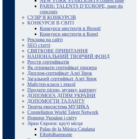
NEW YORK STARLIGHTS contest page
PARIS: TALENTS D’EUROPE, page du
concours
СУЗІР’Я КОНКУРСІВ
КОНКУРСИ В СВІТІ
Конкурси мистецтв в Японії
Конкурси мистецтв в Кореї
Реклама на сайті
SEO статті
СВЯТКОВЕ ПРИВІТАННЯ
НАЦІОНАЛЬНИЙ ТВОРЧИЙ ФОНД
Реєстр сертифікатів
Як отримати сертифікат призера
Диплом-сертифікат Алеї Зірок
Загальний сертифікат Алеї Зірок
Майстер-класи і лекції
Продати пісню, музику, картину
ДОПОМОГА ДІТЯМ УКРАЇНИ
ДОПОМОГТИ ТАЛАНТУ
Творча екосистема МУЗИКА
Constellation World Talent Network
Новини України і світу
Зірки Європи: круті місця
Palau de la Música Catalana
Elbphilharmonie