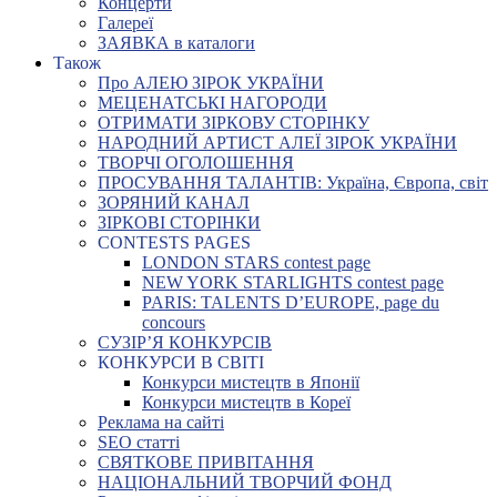
Концерти
Галереї
ЗАЯВКА в каталоги
Також
Про АЛЕЮ ЗІРОК УКРАЇНИ
МЕЦЕНАТСЬКІ НАГОРОДИ
ОТРИМАТИ ЗІРКОВУ СТОРІНКУ
НАРОДНИЙ АРТИСТ АЛЕЇ ЗІРОК УКРАЇНИ
ТВОРЧІ ОГОЛОШЕННЯ
ПРОСУВАННЯ ТАЛАНТІВ: Україна, Європа, світ
ЗОРЯНИЙ КАНАЛ
ЗІРКОВІ СТОРІНКИ
CONTESTS PAGES
LONDON STARS contest page
NEW YORK STARLIGHTS contest page
PARIS: TALENTS D’EUROPE, page du
concours
СУЗІР’Я КОНКУРСІВ
КОНКУРСИ В СВІТІ
Конкурси мистецтв в Японії
Конкурси мистецтв в Кореї
Реклама на сайті
SEO статті
СВЯТКОВЕ ПРИВІТАННЯ
НАЦІОНАЛЬНИЙ ТВОРЧИЙ ФОНД