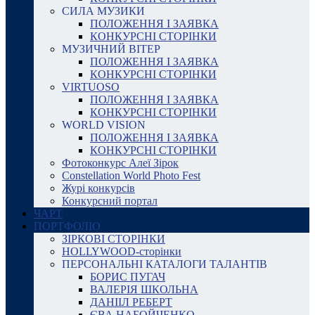
СИЛА МУЗИКИ
ПОЛОЖЕННЯ І ЗАЯВКА
КОНКУРСНІ СТОРІНКИ
МУЗИЧНИЙ ВІТЕР
ПОЛОЖЕННЯ І ЗАЯВКА
КОНКУРСНІ СТОРІНКИ
VIRTUOSO
ПОЛОЖЕННЯ І ЗАЯВКА
КОНКУРСНІ СТОРІНКИ
WORLD VISION
ПОЛОЖЕННЯ І ЗАЯВКА
КОНКУРСНІ СТОРІНКИ
Фотоконкурс Алеї Зірок
Constellation World Photo Fest
Журі конкурсів
Конкурсний портал
ЧАРТ
ПОРТФОЛІО
ЗІРКОВІ СТОРІНКИ
HOLLYWOOD-сторінки
ПЕРСОНАЛЬНІ КАТАЛОГИ ТАЛАНТІВ
БОРИС ПУГАЧ
ВАЛЕРІЯ ШКОЛЬНА
ДАНІІЛ РЕБЕРТ
ЄВА НАБОЙЧЕНКО