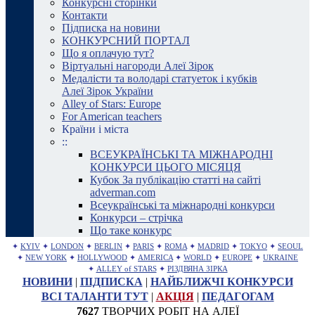
Конкурсні сторінки
Контакти
Підписка на новини
КОНКУРСНИЙ ПОРТАЛ
Що я оплачую тут?
Віртуальні нагороди Алеї Зірок
Медалісти та володарі статуеток і кубків
Алеї Зірок України
Alley of Stars: Europe
For American teachers
Країни і міста
::
ВСЕУКРАЇНСЬКІ ТА МІЖНАРОДНІ
КОНКУРСИ ЦЬОГО МІСЯЦЯ
Кубок За публікацію статті на сайті
adverman.com
Всеукраїнські та міжнародні конкурси
Конкурси – стрічка
Що таке конкурс
✦
KYIV
✦
LONDON
✦
BERLIN
✦
PARIS
✦
ROMA
✦
MADRID
✦
TOKYO
✦
SEOUL
✦
NEW YORK
✦
HOLLYWOOD
✦
AMERICA
✦
WORLD
✦
EUROPE
✦
UKRAINE
✦
ALLEY of STARS
✦
РІЗДВЯНА ЗІРКА
НОВИНИ
|
ПІДПИСКА
|
НАЙБЛИЖЧІ КОНКУРСИ
ВСІ ТАЛАНТИ ТУТ
|
АКЦІЯ
|
ПЕДАГОГАМ
7627
ТВОРЧИХ РОБІТ НА АЛЕЇ