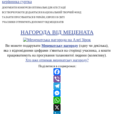
ДОКУМЕНТИ КОНКУРСІВ ОПТИМАЛЬНІ ДЛЯ АТЕСТАЦІЇ
ВСІ ТВОРЧІ РОБОТИ ДОДАЮТЬСЯ В НАЦІОНАЛЬНИЙ ТВОРЧИЙ ФОНД
ТАЛАНТИ ПРОСУВАЮТЬСЯ В УКРАЇНІ, ЄВРОПІ І В СВІТІ
УЧАСНИКИ ОТРИМУЮТЬ ДОПОМОГУ ВІД МЕЦЕНАТІВ
НАГОРОДА ВІД МЕЦЕНАТА
Ви можете подарувати
Меценатську нагороду
(одну чи декілька),
яка з відповідними цифрами з'явиться на сторінці учасника, а кошти
працюватимуть на просування талановитої людини (колективу).
Хто вже отримав меценатську нагороду?
Поділитися в соцмережах:
Facebook
Viber
Telegram
Messenger
WhatsApp