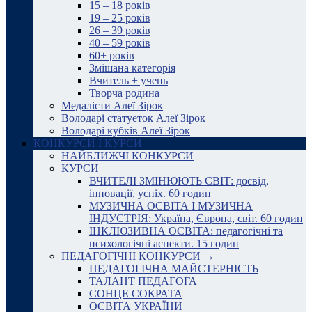
15 – 18 років
19 – 25 років
26 – 39 років
40 – 59 років
60+ років
Змішана категорія
Вчитель + учень
Творча родина
Медалісти Алеї Зірок
Володарі статуеток Алеї Зірок
Володарі кубків Алеї Зірок
КОНКУРСИ І КУРСИ
НАЙБЛИЖЧІ КОНКУРСИ
КУРСИ
ВЧИТЕЛІ ЗМІНЮЮТЬ СВІТ: досвід,
інновації, успіх. 60 годин
МУЗИЧНА ОСВІТА І МУЗИЧНА
ІНДУСТРІЯ: Україна, Європа, світ. 60 годин
ІНКЛЮЗИВНА ОСВІТА: педагогічні та
психологічні аспекти. 15 годин
ПЕДАГОГІЧНІ КОНКУРСИ →
ПЕДАГОГІЧНА МАЙСТЕРНІСТЬ
ТАЛАНТ ПЕДАГОГА
СОНЦЕ СОКРАТА
ОСВІТА УКРАЇНИ