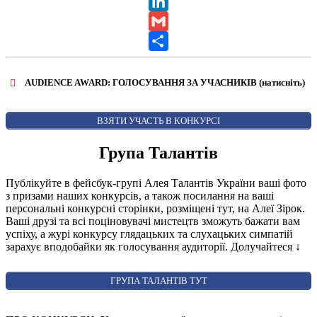
X
LinkedIn
Gmail
Share
AUDIENCE AWARD: ГОЛОСУВАННЯ ЗА УЧАСНИКІВ (натисніть)
ВІДКРИТИ ФОРМУ ДЛЯ ГОЛОСУВАННЯ
AUDIENCE AWARD
ВЗЯТИ УЧАСТЬ В КОНКУРСІ
Група Талантів
Публікуйте в фейсбук-групі Алея Талантів України ваші фото
з призами наших конкурсів, а також посилання на ваші
персональні конкурсні сторінки, розміщені тут, на Алеї Зірок.
Ваші друзі та всі поціновувачі мистецтв зможуть бажати вам
успіху, а журі конкурсу глядацьких та слухацьких симпатій
зарахує вподобайки як голосування аудиторії. Долучайтеся
↓
ГРУПА ТАЛАНТІВ ТУТ