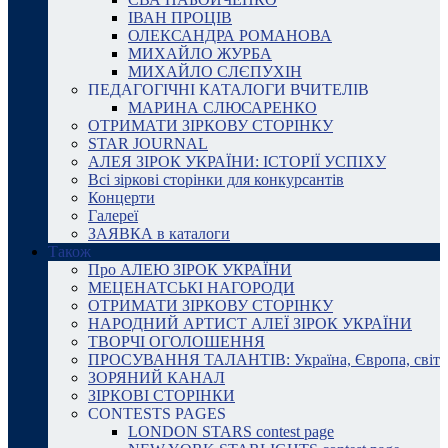
ІВАН ПРОЦІВ
ОЛЕКСАНДРА РОМАНОВА
МИХАЙЛО ЖУРБА
МИХАЙЛО СЛЄПУХІН
ПЕДАГОГІЧНІ КАТАЛОГИ ВЧИТЕЛІВ
МАРИНА СЛЮСАРЕНКО
ОТРИМАТИ ЗІРКОВУ СТОРІНКУ
STAR JOURNAL
АЛЕЯ ЗІРОК УКРАЇНИ: ІСТОРІЇ УСПІХУ
Всі зіркові сторінки для конкурсантів
Концерти
Галереї
ЗАЯВКА в каталоги
Також
Про АЛЕЮ ЗІРОК УКРАЇНИ
МЕЦЕНАТСЬКІ НАГОРОДИ
ОТРИМАТИ ЗІРКОВУ СТОРІНКУ
НАРОДНИЙ АРТИСТ АЛЕЇ ЗІРОК УКРАЇНИ
ТВОРЧІ ОГОЛОШЕННЯ
ПРОСУВАННЯ ТАЛАНТІВ: Україна, Європа, світ
ЗОРЯНИЙ КАНАЛ
ЗІРКОВІ СТОРІНКИ
CONTESTS PAGES
LONDON STARS contest page