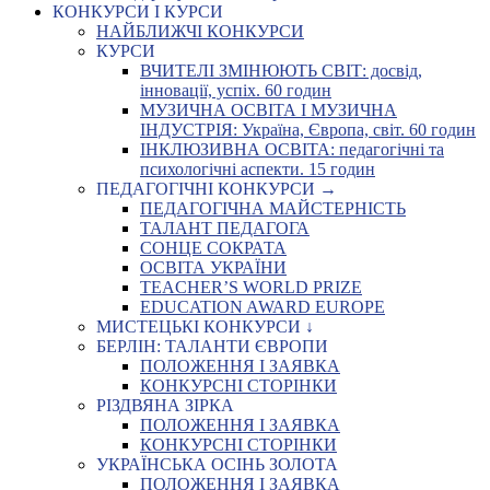
КОНКУРСИ І КУРСИ
НАЙБЛИЖЧІ КОНКУРСИ
КУРСИ
ВЧИТЕЛІ ЗМІНЮЮТЬ СВІТ: досвід,
інновації, успіх. 60 годин
МУЗИЧНА ОСВІТА І МУЗИЧНА
ІНДУСТРІЯ: Україна, Європа, світ. 60 годин
ІНКЛЮЗИВНА ОСВІТА: педагогічні та
психологічні аспекти. 15 годин
ПЕДАГОГІЧНІ КОНКУРСИ →
ПЕДАГОГІЧНА МАЙСТЕРНІСТЬ
ТАЛАНТ ПЕДАГОГА
СОНЦЕ СОКРАТА
ОСВІТА УКРАЇНИ
TEACHER’S WORLD PRIZE
EDUCATION AWARD EUROPE
МИСТЕЦЬКІ КОНКУРСИ ↓
БЕРЛІН: ТАЛАНТИ ЄВРОПИ
ПОЛОЖЕННЯ І ЗАЯВКА
КОНКУРСНІ СТОРІНКИ
РІЗДВЯНА ЗІРКА
ПОЛОЖЕННЯ І ЗАЯВКА
КОНКУРСНІ СТОРІНКИ
УКРАЇНСЬКА ОСІНЬ ЗОЛОТА
ПОЛОЖЕННЯ І ЗАЯВКА