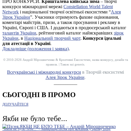
ПРО КОНКУРСИ.
Кришталева київська зима
– творчі
конкурси міжнародної мережі
Constellation World Talent
Network
і національної творчої освітньої екосистеми “
Алея
Зірок України
”. Учасники отримують фахове оцінювання,
коментарі майстрів, призи, а також просування і рекламу в
Україні, Європі і США. І додаються в продюсерський каталог
талантів України
, рейтинговий каталог найяскравіших
зірок
України
, в
Національний творчий чарт
.
Конкурси ідеальні
для атестації в Україні
.
Докладніше (положення і заявка)
.
© 2010-2026 Андрій Мірошниченко & Креативні Екосистеми, назва конкурсу, дизайн та
правила. | Також sui generis.
Всеукраїнські і міжнародні конкурси
в Творчій екосистемі
Алея Зірок України
.
__________
СЬОГОДНІ В ПРОМО
ДОЛУЧАЙТЕСЯ
Якби не було тебе...
"Якби не було тебе..." – найкраща пісня про кохання у цьому році