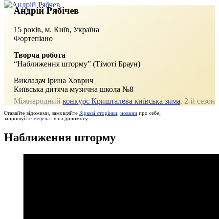
Андрій Рябічев
15 років, м. Київ, Україна
Фортепіано
Творча робота
“Наближення шторму” (Тімоті Браун)
Викладач Ірина Ховрич
Київська дитяча музична школа №8
Міжнародний
конкурс Кришталева київська зима
. 2‑й сезон
Ставайте відомими, замовляйте
Зіркові сторінки
,
новини
про себе,
запрошуйте
меценатів
на допомогу.
Наближення шторму