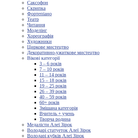
Саксофон
Скрипка
Фортепіано
Театр
Читання
Моделінг
Хореографія
Художники
Циркове мистецтво
Декоративно-ужиткове мистецтво
Вікові категорії
3 – 6 років
7 – 10 років
11 – 14 років
15 – 18 років
19 – 25 років
26 – 39 років
40 – 59 років
60+ років
Змішана категорія
Вчитель + учень
Творча родина
Медалісти Алеї Зірок
Володарі статуеток Алеї Зірок
Володарі кубків Алеї Зірок