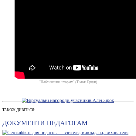
“Наближення шторму” (Тімоті Браун)
ТАКОЖ ДИВІТЬСЯ:
ДОКУМЕНТИ ПЕДАГОГАМ