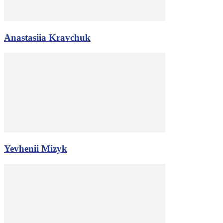
Anastasiia Kravchuk
Yevhenii Mizyk