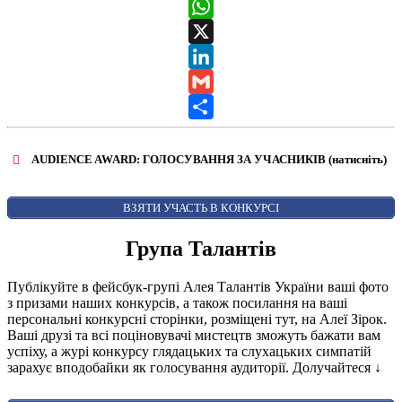
Messenger
WhatsApp
X
LinkedIn
Gmail
Share
AUDIENCE AWARD: ГОЛОСУВАННЯ ЗА УЧАСНИКІВ (натисніть)
ВІДКРИТИ ФОРМУ ДЛЯ ГОЛОСУВАННЯ
AUDIENCE AWARD
ВЗЯТИ УЧАСТЬ В КОНКУРСІ
Група Талантів
Публікуйте в фейсбук-групі Алея Талантів України ваші фото
з призами наших конкурсів, а також посилання на ваші
персональні конкурсні сторінки, розміщені тут, на Алеї Зірок.
Ваші друзі та всі поціновувачі мистецтв зможуть бажати вам
успіху, а журі конкурсу глядацьких та слухацьких симпатій
зарахує вподобайки як голосування аудиторії. Долучайтеся
↓