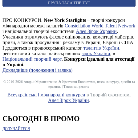
ГРУПА ТАЛАНТІВ ТУТ
ПРО КОНКУРСИ.
New York Starlights
– творчі конкурси
міжнародної мережі талантів
Constellation World Talent Network
і національної творчої екосистеми
Алея Зірок України
.
Учасники отримують фахове оцінювання, коментарі майстрів,
призи, а також просування і рекламу в Україні, Європі і США.
І додаються в продюсерський каталог
талантів України
,
рейтинговий каталог найяскравіших
зірок України
, в
Національний творчий чарт
.
Конкурси ідеальні для атестації
в Україні
.
Докладніше (положення і заявка)
.
© 2010-2026 Андрій Мірошниченко & Креативні Екосистеми, назва конкурсу, дизайн та
правила. | Також sui generis.
Всеукраїнські і міжнародні конкурси
в Творчій екосистемі
Алея Зірок України
.
__________
СЬОГОДНІ В ПРОМО
ДОЛУЧАЙТЕСЯ