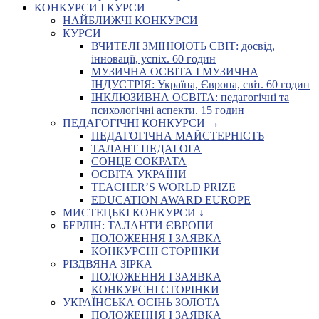
КОНКУРСИ І КУРСИ
НАЙБЛИЖЧІ КОНКУРСИ
КУРСИ
ВЧИТЕЛІ ЗМІНЮЮТЬ СВІТ: досвід,
інновації, успіх. 60 годин
МУЗИЧНА ОСВІТА І МУЗИЧНА
ІНДУСТРІЯ: Україна, Європа, світ. 60 годин
ІНКЛЮЗИВНА ОСВІТА: педагогічні та
психологічні аспекти. 15 годин
ПЕДАГОГІЧНІ КОНКУРСИ →
ПЕДАГОГІЧНА МАЙСТЕРНІСТЬ
ТАЛАНТ ПЕДАГОГА
СОНЦЕ СОКРАТА
ОСВІТА УКРАЇНИ
TEACHER’S WORLD PRIZE
EDUCATION AWARD EUROPE
МИСТЕЦЬКІ КОНКУРСИ ↓
БЕРЛІН: ТАЛАНТИ ЄВРОПИ
ПОЛОЖЕННЯ І ЗАЯВКА
КОНКУРСНІ СТОРІНКИ
РІЗДВЯНА ЗІРКА
ПОЛОЖЕННЯ І ЗАЯВКА
КОНКУРСНІ СТОРІНКИ
УКРАЇНСЬКА ОСІНЬ ЗОЛОТА
ПОЛОЖЕННЯ І ЗАЯВКА