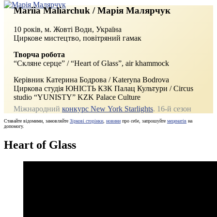
Mariia Maliarchuk / Марія Малярчук
10 років, м.
Жовті Води, Україна
Циркове мистецтво, повітряний гамак
Творча робота
“Скляне серце” / “Heart of Glass”, air khammock
Керівник Катерина Бодрова / Kateryna Bodrova
Циркова студія ЮНІСТЬ КЗК Палац Культури / Circus
studio “YUNISTY” KZK Palace Culture
Міжнародний
конкурс New York Starlights
. 16‑й сезон
Ставайте відомими, замовляйте
Зіркові сторінки
,
новини
про себе, запрошуйте
меценатів
на
допомогу.
Heart of Glass