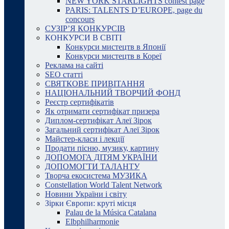
NEW YORK STARLIGHTS contest page
PARIS: TALENTS D’EUROPE, page du
concours
СУЗІР’Я КОНКУРСІВ
КОНКУРСИ В СВІТІ
Конкурси мистецтв в Японії
Конкурси мистецтв в Кореї
Реклама на сайті
SEO статті
СВЯТКОВЕ ПРИВІТАННЯ
НАЦІОНАЛЬНИЙ ТВОРЧИЙ ФОНД
Реєстр сертифікатів
Як отримати сертифікат призера
Диплом-сертифікат Алеї Зірок
Загальний сертифікат Алеї Зірок
Майстер-класи і лекції
Продати пісню, музику, картину
ДОПОМОГА ДІТЯМ УКРАЇНИ
ДОПОМОГТИ ТАЛАНТУ
Творча екосистема МУЗИКА
Constellation World Talent Network
Новини України і світу
Зірки Європи: круті місця
Palau de la Música Catalana
Elbphilharmonie