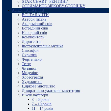
STAR CHART | РЕЙТИНГ
ОТРИМАЙТЕ ЗІРКОВУ СТОРІНКУ
АЛЕЯ ТАЛАНТІВ
ВСІ ТАЛАНТИ
Автори пісень
Академічний спів
Естрадний спів
Народний спів
Композитори
Диригенти
Інструментальна музика
Саксофон
Скрипка
Фортепіано
Театр
Читання
Моделінг
Хореографія
Художники
Циркове мистецтво
Декоративно-ужиткове мистецтво
Вікові категорії
3 – 6 років
7 – 10 років
11 – 14 років