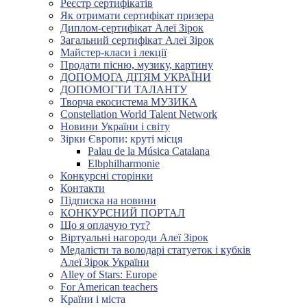
Реєстр сертифікатів
Як отримати сертифікат призера
Диплом-сертифікат Алеї Зірок
Загальний сертифікат Алеї Зірок
Майстер-класи і лекції
Продати пісню, музику, картину
ДОПОМОГА ДІТЯМ УКРАЇНИ
ДОПОМОГТИ ТАЛАНТУ
Творча екосистема МУЗИКА
Constellation World Talent Network
Новини України і світу
Зірки Європи: круті місця
Palau de la Música Catalana
Elbphilharmonie
Конкурсні сторінки
Контакти
Підписка на новини
КОНКУРСНИЙ ПОРТАЛ
Що я оплачую тут?
Віртуальні нагороди Алеї Зірок
Медалісти та володарі статуеток і кубків
Алеї Зірок України
Alley of Stars: Europe
For American teachers
Країни і міста