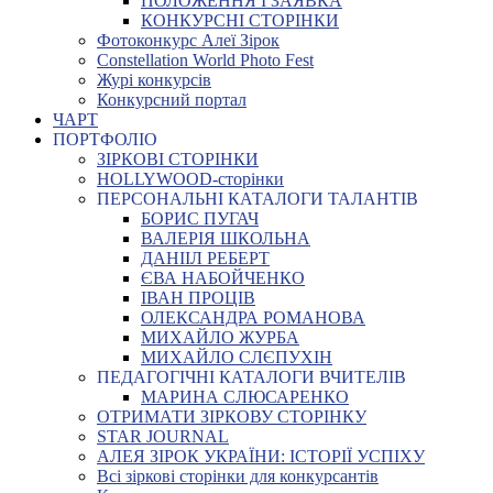
ПОЛОЖЕННЯ І ЗАЯВКА
КОНКУРСНІ СТОРІНКИ
Фотоконкурс Алеї Зірок
Constellation World Photo Fest
Журі конкурсів
Конкурсний портал
ЧАРТ
ПОРТФОЛІО
ЗІРКОВІ СТОРІНКИ
HOLLYWOOD-сторінки
ПЕРСОНАЛЬНІ КАТАЛОГИ ТАЛАНТІВ
БОРИС ПУГАЧ
ВАЛЕРІЯ ШКОЛЬНА
ДАНІІЛ РЕБЕРТ
ЄВА НАБОЙЧЕНКО
ІВАН ПРОЦІВ
ОЛЕКСАНДРА РОМАНОВА
МИХАЙЛО ЖУРБА
МИХАЙЛО СЛЄПУХІН
ПЕДАГОГІЧНІ КАТАЛОГИ ВЧИТЕЛІВ
МАРИНА СЛЮСАРЕНКО
ОТРИМАТИ ЗІРКОВУ СТОРІНКУ
STAR JOURNAL
АЛЕЯ ЗІРОК УКРАЇНИ: ІСТОРІЇ УСПІХУ
Всі зіркові сторінки для конкурсантів