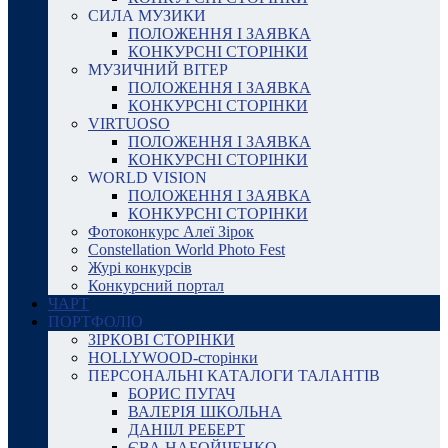
СИЛА МУЗИКИ
ПОЛОЖЕННЯ І ЗАЯВКА
КОНКУРСНІ СТОРІНКИ
МУЗИЧНИЙ ВІТЕР
ПОЛОЖЕННЯ І ЗАЯВКА
КОНКУРСНІ СТОРІНКИ
VIRTUOSO
ПОЛОЖЕННЯ І ЗАЯВКА
КОНКУРСНІ СТОРІНКИ
WORLD VISION
ПОЛОЖЕННЯ І ЗАЯВКА
КОНКУРСНІ СТОРІНКИ
Фотоконкурс Алеї Зірок
Constellation World Photo Fest
Журі конкурсів
Конкурсний портал
ЧАРТ
ПОРТФОЛІО
ЗІРКОВІ СТОРІНКИ
HOLLYWOOD-сторінки
ПЕРСОНАЛЬНІ КАТАЛОГИ ТАЛАНТІВ
БОРИС ПУГАЧ
ВАЛЕРІЯ ШКОЛЬНА
ДАНІІЛ РЕБЕРТ
ЄВА НАБОЙЧЕНКО