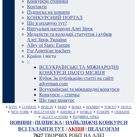
Конкурсні сторінки
Контакти
Підписка на новини
КОНКУРСНИЙ ПОРТАЛ
Що я оплачую тут?
Віртуальні нагороди Алеї Зірок
Медалісти та володарі статуеток і кубків
Алеї Зірок України
Alley of Stars: Europe
For American teachers
Країни і міста
::
ВСЕУКРАЇНСЬКІ ТА МІЖНАРОДНІ
КОНКУРСИ ЦЬОГО МІСЯЦЯ
Кубок За публікацію статті на сайті
adverman.com
Всеукраїнські та міжнародні конкурси
Конкурси – стрічка
Що таке конкурс
✦
KYIV
✦
LONDON
✦
BERLIN
✦
PARIS
✦
ROMA
✦
MADRID
✦
TOKYO
✦
SEOUL
✦
NEW YORK
✦
HOLLYWOOD
✦
AMERICA
✦
WORLD
✦
EUROPE
✦
UKRAINE
✦
ALLEY of STARS
✦
РІЗДВЯНА ЗІРКА
НОВИНИ
|
ПІДПИСКА
|
НАЙБЛИЖЧІ КОНКУРСИ
ВСІ ТАЛАНТИ ТУТ
|
АКЦІЯ
|
ПЕДАГОГАМ
7627
ТВОРЧИХ РОБІТ НА АЛЕЇ