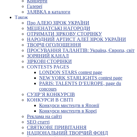
Концерти
Галереї
ЗАЯВКА в каталоги
Також
Про АЛЕЮ ЗІРОК УКРАЇНИ
МЕЦЕНАТСЬКІ НАГОРОДИ
ОТРИМАТИ ЗІРКОВУ СТОРІНКУ
НАРОДНИЙ АРТИСТ АЛЕЇ ЗІРОК УКРАЇНИ
ТВОРЧІ ОГОЛОШЕННЯ
ПРОСУВАННЯ ТАЛАНТІВ: Україна, Європа, світ
ЗОРЯНИЙ КАНАЛ
ЗІРКОВІ СТОРІНКИ
CONTESTS PAGES
LONDON STARS contest page
NEW YORK STARLIGHTS contest page
PARIS: TALENTS D’EUROPE, page du
concours
СУЗІР’Я КОНКУРСІВ
КОНКУРСИ В СВІТІ
Конкурси мистецтв в Японії
Конкурси мистецтв в Кореї
Реклама на сайті
SEO статті
СВЯТКОВЕ ПРИВІТАННЯ
НАЦІОНАЛЬНИЙ ТВОРЧИЙ ФОНД