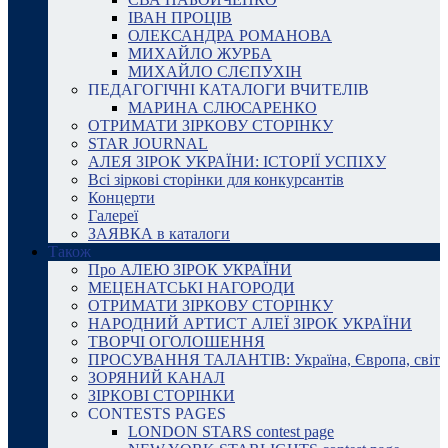
ІВАН ПРОЦІВ
ОЛЕКСАНДРА РОМАНОВА
МИХАЙЛО ЖУРБА
МИХАЙЛО СЛЄПУХІН
ПЕДАГОГІЧНІ КАТАЛОГИ ВЧИТЕЛІВ
МАРИНА СЛЮСАРЕНКО
ОТРИМАТИ ЗІРКОВУ СТОРІНКУ
STAR JOURNAL
АЛЕЯ ЗІРОК УКРАЇНИ: ІСТОРІЇ УСПІХУ
Всі зіркові сторінки для конкурсантів
Концерти
Галереї
ЗАЯВКА в каталоги
Також
Про АЛЕЮ ЗІРОК УКРАЇНИ
МЕЦЕНАТСЬКІ НАГОРОДИ
ОТРИМАТИ ЗІРКОВУ СТОРІНКУ
НАРОДНИЙ АРТИСТ АЛЕЇ ЗІРОК УКРАЇНИ
ТВОРЧІ ОГОЛОШЕННЯ
ПРОСУВАННЯ ТАЛАНТІВ: Україна, Європа, світ
ЗОРЯНИЙ КАНАЛ
ЗІРКОВІ СТОРІНКИ
CONTESTS PAGES
LONDON STARS contest page