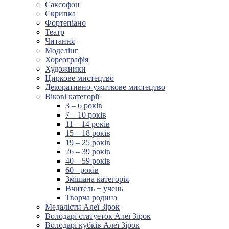
Саксофон
Скрипка
Фортепіано
Театр
Читання
Моделінг
Хореографія
Художники
Циркове мистецтво
Декоративно-ужиткове мистецтво
Вікові категорії
3 – 6 років
7 – 10 років
11 – 14 років
15 – 18 років
19 – 25 років
26 – 39 років
40 – 59 років
60+ років
Змішана категорія
Вчитель + учень
Творча родина
Медалісти Алеї Зірок
Володарі статуеток Алеї Зірок
Володарі кубків Алеї Зірок