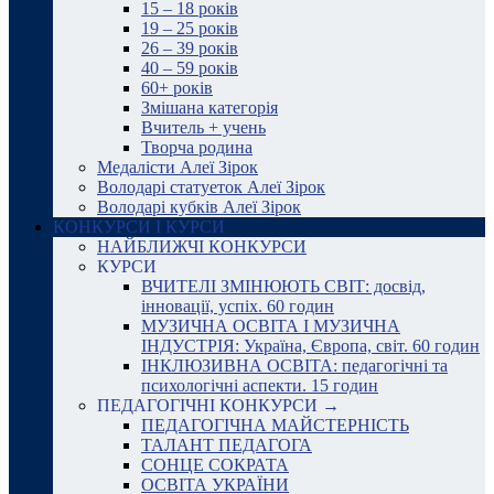
15 – 18 років
19 – 25 років
26 – 39 років
40 – 59 років
60+ років
Змішана категорія
Вчитель + учень
Творча родина
Медалісти Алеї Зірок
Володарі статуеток Алеї Зірок
Володарі кубків Алеї Зірок
КОНКУРСИ І КУРСИ
НАЙБЛИЖЧІ КОНКУРСИ
КУРСИ
ВЧИТЕЛІ ЗМІНЮЮТЬ СВІТ: досвід,
інновації, успіх. 60 годин
МУЗИЧНА ОСВІТА І МУЗИЧНА
ІНДУСТРІЯ: Україна, Європа, світ. 60 годин
ІНКЛЮЗИВНА ОСВІТА: педагогічні та
психологічні аспекти. 15 годин
ПЕДАГОГІЧНІ КОНКУРСИ →
ПЕДАГОГІЧНА МАЙСТЕРНІСТЬ
ТАЛАНТ ПЕДАГОГА
СОНЦЕ СОКРАТА
ОСВІТА УКРАЇНИ