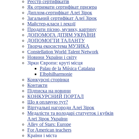
Реєстр сертифікатів
Як отримати сертифікат призера
Диплом-сертифікат Алеї Зірок
Загальний сертифікат Алеї Зірок
Майстер-класи і лекції
Продати пісню, музику, картину
ДОПОМОГА ДІТЯМ УКРАЇНИ
ДОПОМОГТИ ТАЛАНТУ
Творча екосистема МУЗИКА
Constellation World Talent Network
Новини України і світу
Зірки Європи: круті місця
Palau de la Música Catalana
Elbphilharmonie
Конкурсні сторінки
Контакти
Підписка на новини
КОНКУРСНИЙ ПОРТАЛ
Що я оплачую тут?
Віртуальні нагороди Алеї Зірок
Медалісти та володарі статуеток і кубків
Алеї Зірок України
Alley of Stars: Europe
For American teachers
Країни і міста