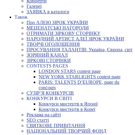
Концерти
Галереї
ЗАЯВКА в каталоги
Також
Про АЛЕЮ ЗІРОК УКРАЇНИ
МЕЦЕНАТСЬКІ НАГОРОДИ
ОТРИМАТИ ЗІРКОВУ СТОРІНКУ
НАРОДНИЙ АРТИСТ АЛЕЇ ЗІРОК УКРАЇНИ
ТВОРЧІ ОГОЛОШЕННЯ
ПРОСУВАННЯ ТАЛАНТІВ: Україна, Європа, світ
ЗОРЯНИЙ КАНАЛ
ЗІРКОВІ СТОРІНКИ
CONTESTS PAGES
LONDON STARS contest page
NEW YORK STARLIGHTS contest page
PARIS: TALENTS D’EUROPE, page du
concours
СУЗІР’Я КОНКУРСІВ
КОНКУРСИ В СВІТІ
Конкурси мистецтв в Японії
Конкурси мистецтв в Кореї
Реклама на сайті
SEO статті
СВЯТКОВЕ ПРИВІТАННЯ
НАЦІОНАЛЬНИЙ ТВОРЧИЙ ФОНД