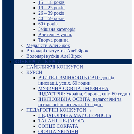
15 – 18 років
19 – 25 років
26 – 39 років
40 – 59 років
60+ років
Змішана категорія
Вчитель + учень
Творча родина
Медалісти Алеї Зірок
Володарі статуеток Алеї Зірок
Володарі кубків Алеї Зірок
КОНКУРСИ І КУРСИ
НАЙБЛИЖЧІ КОНКУРСИ
КУРСИ
ВЧИТЕЛІ ЗМІНЮЮТЬ СВІТ: досвід,
інновації, успіх. 60 годин
МУЗИЧНА ОСВІТА І МУЗИЧНА
ІНДУСТРІЯ: Україна, Європа, світ. 60 годин
ІНКЛЮЗИВНА ОСВІТА: педагогічні та
психологічні аспекти. 15 годин
ПЕДАГОГІЧНІ КОНКУРСИ →
ПЕДАГОГІЧНА МАЙСТЕРНІСТЬ
ТАЛАНТ ПЕДАГОГА
СОНЦЕ СОКРАТА
ОСВІТА УКРАЇНИ