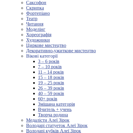
Саксофон
Скрипка
Фортепіано
Театр
Читання
Моделінг
Хореографія
Художники
Циркове мистецтво
Декоративно-ужиткове мистецтво
Вікові категорії
3 – 6 років
7 – 10 років
11 – 14 років
15 – 18 років
19 – 25 років
26 – 39 років
40 – 59 років
60+ років
Змішана категорія
Вчитель + учень
Творча родина
Медалісти Алеї Зірок
Володарі статуеток Алеї Зірок
Володарі кубків Алеї Зірок