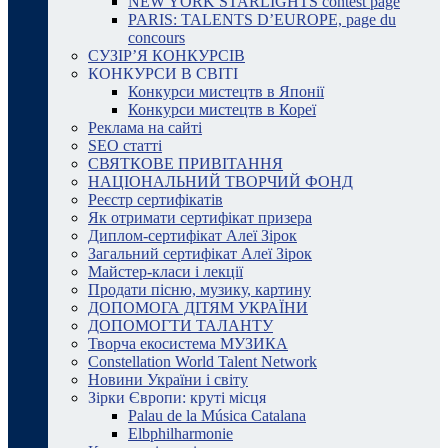
NEW YORK STARLIGHTS contest page
PARIS: TALENTS D’EUROPE, page du
concours
СУЗІР’Я КОНКУРСІВ
КОНКУРСИ В СВІТІ
Конкурси мистецтв в Японії
Конкурси мистецтв в Кореї
Реклама на сайті
SEO статті
СВЯТКОВЕ ПРИВІТАННЯ
НАЦІОНАЛЬНИЙ ТВОРЧИЙ ФОНД
Реєстр сертифікатів
Як отримати сертифікат призера
Диплом-сертифікат Алеї Зірок
Загальний сертифікат Алеї Зірок
Майстер-класи і лекції
Продати пісню, музику, картину
ДОПОМОГА ДІТЯМ УКРАЇНИ
ДОПОМОГТИ ТАЛАНТУ
Творча екосистема МУЗИКА
Constellation World Talent Network
Новини України і світу
Зірки Європи: круті місця
Palau de la Música Catalana
Elbphilharmonie