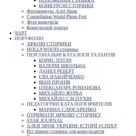
ПОЛОЖЕННЯ І ЗАЯВКА
КОНКУРСНІ СТОРІНКИ
Фотоконкурс Алеї Зірок
Constellation World Photo Fest
Журі конкурсів
Конкурсний портал
ЧАРТ
ПОРТФОЛІО
ЗІРКОВІ СТОРІНКИ
HOLLYWOOD-сторінки
ПЕРСОНАЛЬНІ КАТАЛОГИ ТАЛАНТІВ
БОРИС ПУГАЧ
ВАЛЕРІЯ ШКОЛЬНА
ДАНІІЛ РЕБЕРТ
ЄВА НАБОЙЧЕНКО
ІВАН ПРОЦІВ
ОЛЕКСАНДРА РОМАНОВА
МИХАЙЛО ЖУРБА
МИХАЙЛО СЛЄПУХІН
ПЕДАГОГІЧНІ КАТАЛОГИ ВЧИТЕЛІВ
МАРИНА СЛЮСАРЕНКО
ОТРИМАТИ ЗІРКОВУ СТОРІНКУ
STAR JOURNAL
АЛЕЯ ЗІРОК УКРАЇНИ: ІСТОРІЇ УСПІХУ
Всі зіркові сторінки для конкурсантів