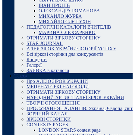
ІВАН ПРОЦІВ
ОЛЕКСАНДРА РОМАНОВА
МИХАЙЛО ЖУРБА
МИХАЙЛО СЛЄПУХІН
ПЕДАГОГІЧНІ КАТАЛОГИ ВЧИТЕЛІВ
МАРИНА СЛЮСАРЕНКО
ОТРИМАТИ ЗІРКОВУ СТОРІНКУ
STAR JOURNAL
АЛЕЯ ЗІРОК УКРАЇНИ: ІСТОРІЇ УСПІХУ
Всі зіркові сторінки для конкурсантів
Концерти
Галереї
ЗАЯВКА в каталоги
Також
Про АЛЕЮ ЗІРОК УКРАЇНИ
МЕЦЕНАТСЬКІ НАГОРОДИ
ОТРИМАТИ ЗІРКОВУ СТОРІНКУ
НАРОДНИЙ АРТИСТ АЛЕЇ ЗІРОК УКРАЇНИ
ТВОРЧІ ОГОЛОШЕННЯ
ПРОСУВАННЯ ТАЛАНТІВ: Україна, Європа, світ
ЗОРЯНИЙ КАНАЛ
ЗІРКОВІ СТОРІНКИ
CONTESTS PAGES
LONDON STARS contest page