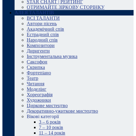
STAR CHART | РЕЙТИНГ
ОТРИМАЙТЕ ЗІРКОВУ СТОРІНКУ
АЛЕЯ ТАЛАНТІВ
ВСІ ТАЛАНТИ
Автори пісень
Академічний спів
Естрадний спів
Народний спів
Композитори
Диригенти
Інструментальна музика
Саксофон
Скрипка
Фортепіано
Театр
Читання
Моделінг
Хореографія
Художники
Циркове мистецтво
Декоративно-ужиткове мистецтво
Вікові категорії
3 – 6 років
7 – 10 років
11 – 14 років