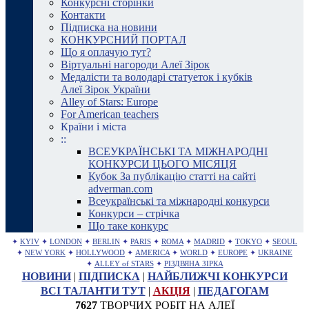
Конкурсні сторінки
Контакти
Підписка на новини
КОНКУРСНИЙ ПОРТАЛ
Що я оплачую тут?
Віртуальні нагороди Алеї Зірок
Медалісти та володарі статуеток і кубків
Алеї Зірок України
Alley of Stars: Europe
For American teachers
Країни і міста
::
ВСЕУКРАЇНСЬКІ ТА МІЖНАРОДНІ
КОНКУРСИ ЦЬОГО МІСЯЦЯ
Кубок За публікацію статті на сайті
adverman.com
Всеукраїнські та міжнародні конкурси
Конкурси – стрічка
Що таке конкурс
✦
KYIV
✦
LONDON
✦
BERLIN
✦
PARIS
✦
ROMA
✦
MADRID
✦
TOKYO
✦
SEOUL
✦
NEW YORK
✦
HOLLYWOOD
✦
AMERICA
✦
WORLD
✦
EUROPE
✦
UKRAINE
✦
ALLEY of STARS
✦
РІЗДВЯНА ЗІРКА
НОВИНИ
|
ПІДПИСКА
|
НАЙБЛИЖЧІ КОНКУРСИ
ВСІ ТАЛАНТИ ТУТ
|
АКЦІЯ
|
ПЕДАГОГАМ
7627
ТВОРЧИХ РОБІТ НА АЛЕЇ