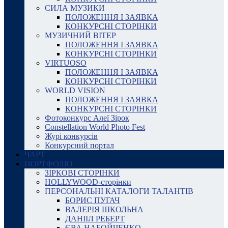
СИЛА МУЗИКИ
ПОЛОЖЕННЯ І ЗАЯВКА
КОНКУРСНІ СТОРІНКИ
МУЗИЧНИЙ ВІТЕР
ПОЛОЖЕННЯ І ЗАЯВКА
КОНКУРСНІ СТОРІНКИ
VIRTUOSO
ПОЛОЖЕННЯ І ЗАЯВКА
КОНКУРСНІ СТОРІНКИ
WORLD VISION
ПОЛОЖЕННЯ І ЗАЯВКА
КОНКУРСНІ СТОРІНКИ
Фотоконкурс Алеї Зірок
Constellation World Photo Fest
Журі конкурсів
Конкурсний портал
ЧАРТ
ПОРТФОЛІО
ЗІРКОВІ СТОРІНКИ
HOLLYWOOD-сторінки
ПЕРСОНАЛЬНІ КАТАЛОГИ ТАЛАНТІВ
БОРИС ПУГАЧ
ВАЛЕРІЯ ШКОЛЬНА
ДАНІІЛ РЕБЕРТ
ЄВА НАБОЙЧЕНКО