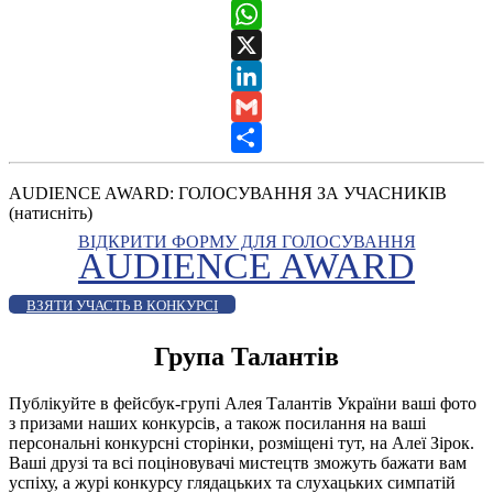
Messenger
WhatsApp
X
LinkedIn
Gmail
Share
AUDIENCE AWARD: ГОЛОСУВАННЯ ЗА УЧАСНИКІВ
(натисніть)
ВІДКРИТИ ФОРМУ ДЛЯ ГОЛОСУВАННЯ
AUDIENCE AWARD
ВЗЯТИ УЧАСТЬ В КОНКУРСІ
Група Талантів
Публікуйте в фейсбук-групі Алея Талантів України ваші фото
з призами наших конкурсів, а також посилання на ваші
персональні конкурсні сторінки, розміщені тут, на Алеї Зірок.
Ваші друзі та всі поціновувачі мистецтв зможуть бажати вам
успіху, а журі конкурсу глядацьких та слухацьких симпатій