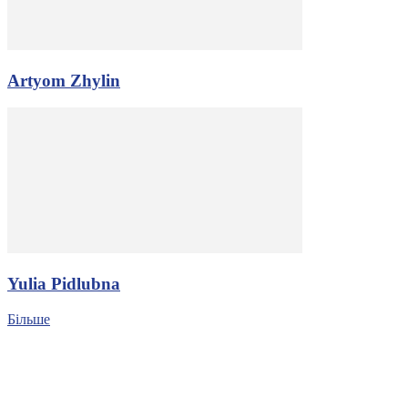
Artyom Zhylin
Yulia Pidlubna
Більше