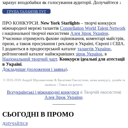
зарахує вподобайки як голосування аудиторії. Долучайтеся
↓
ГРУПА ТАЛАНТІВ ТУТ
ПРО КОНКУРСИ.
New York Starlights
– творчі конкурси
міжнародної мережі талантів
Constellation World Talent Network
і національної творчої екосистеми
Алея Зірок України
.
Учасники отримують фахове оцінювання, коментарі майстрів,
призи, а також просування і рекламу в Україні, Європі і США.
І додаються в продюсерський каталог
талантів України
,
рейтинговий каталог найяскравіших
зірок України
, в
Національний творчий чарт
.
Конкурси ідеальні для атестації
в Україні
.
Докладніше (положення і заявка)
.
© 2010-2026 Андрій Мірошниченко & Креативні Екосистеми, назва конкурсу, дизайн та
правила. | Також sui generis.
Всеукраїнські і міжнародні конкурси
в Творчій екосистемі
Алея Зірок України
.
__________
СЬОГОДНІ В ПРОМО
ДОЛУЧАЙТЕСЯ