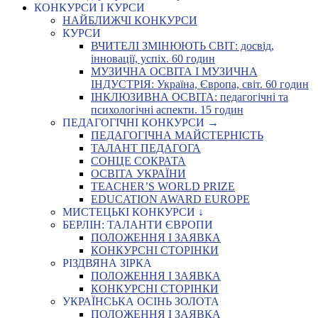
КОНКУРСИ І КУРСИ
НАЙБЛИЖЧІ КОНКУРСИ
КУРСИ
ВЧИТЕЛІ ЗМІНЮЮТЬ СВІТ: досвід,
інновації, успіх. 60 годин
МУЗИЧНА ОСВІТА І МУЗИЧНА
ІНДУСТРІЯ: Україна, Європа, світ. 60 годин
ІНКЛЮЗИВНА ОСВІТА: педагогічні та
психологічні аспекти. 15 годин
ПЕДАГОГІЧНІ КОНКУРСИ →
ПЕДАГОГІЧНА МАЙСТЕРНІСТЬ
ТАЛАНТ ПЕДАГОГА
СОНЦЕ СОКРАТА
ОСВІТА УКРАЇНИ
TEACHER’S WORLD PRIZE
EDUCATION AWARD EUROPE
МИСТЕЦЬКІ КОНКУРСИ ↓
БЕРЛІН: ТАЛАНТИ ЄВРОПИ
ПОЛОЖЕННЯ І ЗАЯВКА
КОНКУРСНІ СТОРІНКИ
РІЗДВЯНА ЗІРКА
ПОЛОЖЕННЯ І ЗАЯВКА
КОНКУРСНІ СТОРІНКИ
УКРАЇНСЬКА ОСІНЬ ЗОЛОТА
ПОЛОЖЕННЯ І ЗАЯВКА