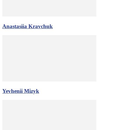
Anastasiia Kravchuk
Yevhenii Mizyk