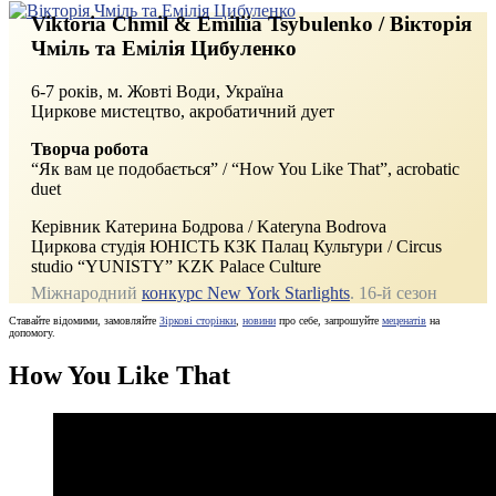
Viktoria Chmil & Emiliia Tsybulenko / Вікторія
Чміль та Емілія Цибуленко
6-7 років, м.
Жовті Води, Україна
Циркове мистецтво, акробатичний дует
Творча робота
“Як вам це подобається” / “How You Like That”, acrobatic
duet
Керівник Катерина Бодрова / Kateryna Bodrova
Циркова студія ЮНІСТЬ КЗК Палац Культури / Circus
studio “YUNISTY” KZK Palace Culture
Міжнародний
конкурс New York Starlights
. 16‑й сезон
Ставайте відомими, замовляйте
Зіркові сторінки
,
новини
про себе, запрошуйте
меценатів
на
допомогу.
How You Like That