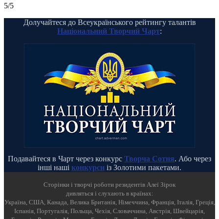
5/5
Долучайтеся до Всеукраїнського рейтингу талантів
Національний Творчий Чарт
:
Подавайтеся в Чарт через конкурс
Творча Сотня
. Або через
інші наші
конкурси
із Золотими пакетами.
Cторінки і творчі роботи резидентів Алеї Зірок
дивляться і слухають в країнах:
Україна, США, Канада, Велика Британія, Німеччина, Франція, Італія, Греція,
Іспанія, Португалія, Польща, Чехія, Словаччина, Австрія, Швейцарія,