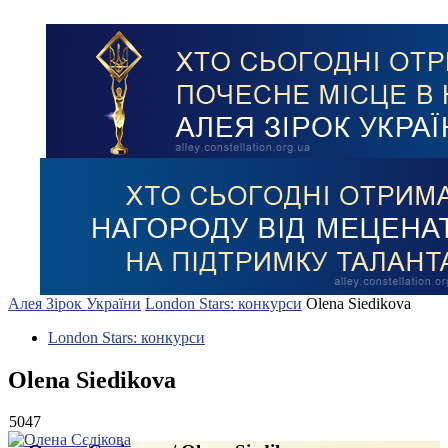
Алея Зірок України
London Stars: конкурси
Olena Siedikova
London Stars: конкурси
Olena Siedikova
5047