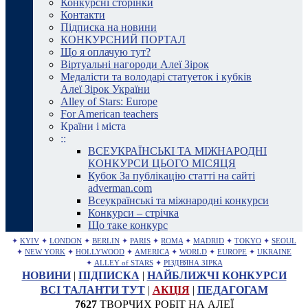
Конкурсні сторінки
Контакти
Підписка на новини
КОНКУРСНИЙ ПОРТАЛ
Що я оплачую тут?
Віртуальні нагороди Алеї Зірок
Медалісти та володарі статуеток і кубків
Алеї Зірок України
Alley of Stars: Europe
For American teachers
Країни і міста
::
ВСЕУКРАЇНСЬКІ ТА МІЖНАРОДНІ
КОНКУРСИ ЦЬОГО МІСЯЦЯ
Кубок За публікацію статті на сайті
adverman.com
Всеукраїнські та міжнародні конкурси
Конкурси – стрічка
Що таке конкурс
✦
KYIV
✦
LONDON
✦
BERLIN
✦
PARIS
✦
ROMA
✦
MADRID
✦
TOKYO
✦
SEOUL
✦
NEW YORK
✦
HOLLYWOOD
✦
AMERICA
✦
WORLD
✦
EUROPE
✦
UKRAINE
✦
ALLEY of STARS
✦
РІЗДВЯНА ЗІРКА
НОВИНИ
|
ПІДПИСКА
|
НАЙБЛИЖЧІ КОНКУРСИ
ВСІ ТАЛАНТИ ТУТ
|
АКЦІЯ
|
ПЕДАГОГАМ
7627
ТВОРЧИХ РОБІТ НА АЛЕЇ