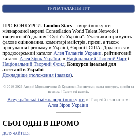
ГРУПА ТАЛАНТІВ ТУТ
ПРО КОНКУРСИ.
London Stars
– творчі конкурси
міжнародної мережі Constellation World Talent Network і
творчого об’єднання “Сузір’я Україна”. Учасники отримують
фахове оцінювання, коментарі майстрів, призи, а також
просування і рекламу в Україні, Європі і США. Додаються в
продюсерський каталог
Алея Талантів України
, рейтинговий
каталог
Алея Зірок України
, в
Національний Творчий Чарт
і
Національний Творчий Фонд
.
Конкурси ідеальні для
атестації в Україні
.
Докладніше (положення і заявка)
.
© 2010-2026 Андрій Мірошниченко & Креативні Екосистеми, назва конкурсу, дизайн та
правила. | Також sui generis.
Всеукраїнські і міжнародні конкурси
в Творчій екосистемі
Алея Зірок України
.
__________
СЬОГОДНІ В ПРОМО
ДОЛУЧАЙТЕСЯ