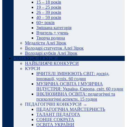
15 – 18 років
19 – 25 років
26 – 39 років
40 – 59 років
60+ років
Змішана категорія
Вчитель + учень
Творча родина
Медалісти Алеї Зірок
Володарі статуеток Алеї Зірок
Володарі кубків Алеї Зірок
КОНКУРСИ І КУРСИ
НАЙБЛИЖЧІ КОНКУРСИ
КУРСИ
ВЧИТЕЛІ ЗМІНЮЮТЬ СВІТ: досвід,
інновації, успіх. 60 годин
МУЗИЧНА ОСВІТА І МУЗИЧНА
ІНДУСТРІЯ: Україна, Європа, світ. 60 годин
ІНКЛЮЗИВНА ОСВІТА: педагогічні та
психологічні аспекти. 15 годин
ПЕДАГОГІЧНІ КОНКУРСИ →
ПЕДАГОГІЧНА МАЙСТЕРНІСТЬ
ТАЛАНТ ПЕДАГОГА
СОНЦЕ СОКРАТА
ОСВІТА УКРАЇНИ