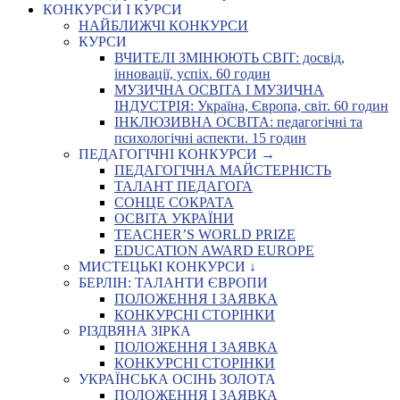
КОНКУРСИ І КУРСИ
НАЙБЛИЖЧІ КОНКУРСИ
КУРСИ
ВЧИТЕЛІ ЗМІНЮЮТЬ СВІТ: досвід,
інновації, успіх. 60 годин
МУЗИЧНА ОСВІТА І МУЗИЧНА
ІНДУСТРІЯ: Україна, Європа, світ. 60 годин
ІНКЛЮЗИВНА ОСВІТА: педагогічні та
психологічні аспекти. 15 годин
ПЕДАГОГІЧНІ КОНКУРСИ →
ПЕДАГОГІЧНА МАЙСТЕРНІСТЬ
ТАЛАНТ ПЕДАГОГА
СОНЦЕ СОКРАТА
ОСВІТА УКРАЇНИ
TEACHER’S WORLD PRIZE
EDUCATION AWARD EUROPE
МИСТЕЦЬКІ КОНКУРСИ ↓
БЕРЛІН: ТАЛАНТИ ЄВРОПИ
ПОЛОЖЕННЯ І ЗАЯВКА
КОНКУРСНІ СТОРІНКИ
РІЗДВЯНА ЗІРКА
ПОЛОЖЕННЯ І ЗАЯВКА
КОНКУРСНІ СТОРІНКИ
УКРАЇНСЬКА ОСІНЬ ЗОЛОТА
ПОЛОЖЕННЯ І ЗАЯВКА