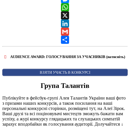
Messenger
WhatsApp
X
LinkedIn
Gmail
Share
AUDIENCE AWARD: ГОЛОСУВАННЯ ЗА УЧАСНИКІВ (натисніть)
ВІДКРИТИ ФОРМУ ДЛЯ ГОЛОСУВАННЯ
AUDIENCE AWARD
ВЗЯТИ УЧАСТЬ В КОНКУРСІ
Група Талантів
Публікуйте в фейсбук-групі Алея Талантів України ваші фото
з призами наших конкурсів, а також посилання на ваші
персональні конкурсні сторінки, розміщені тут, на Алеї Зірок.
Ваші друзі та всі поціновувачі мистецтв зможуть бажати вам
успіху, а журі конкурсу глядацьких та слухацьких симпатій
зарахує вподобайки як голосування аудиторії. Долучайтеся
↓