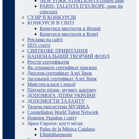
NEW YORK STARLIGHTS contest page
PARIS: TALENTS D’EUROPE, page du
concours
СУЗІР’Я КОНКУРСІВ
КОНКУРСИ В СВІТІ
Конкурси мистецтв в Японії
Конкурси мистецтв в Кореї
Реклама на сайті
SEO статті
СВЯТКОВЕ ПРИВІТАННЯ
НАЦІОНАЛЬНИЙ ТВОРЧИЙ ФОНД
Реєстр сертифікатів
Як отримати сертифікат призера
Диплом-сертифікат Алеї Зірок
Загальний сертифікат Алеї Зірок
Майстер-класи і лекції
Продати пісню, музику, картину
ДОПОМОГА ДІТЯМ УКРАЇНИ
ДОПОМОГТИ ТАЛАНТУ
Творча екосистема МУЗИКА
Constellation World Talent Network
Новини України і світу
Зірки Європи: круті місця
Palau de la Música Catalana
Elbphilharmonie