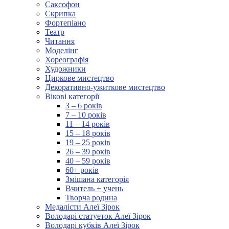
Саксофон
Скрипка
Фортепіано
Театр
Читання
Моделінг
Хореографія
Художники
Циркове мистецтво
Декоративно-ужиткове мистецтво
Вікові категорії
3 – 6 років
7 – 10 років
11 – 14 років
15 – 18 років
19 – 25 років
26 – 39 років
40 – 59 років
60+ років
Змішана категорія
Вчитель + учень
Творча родина
Медалісти Алеї Зірок
Володарі статуеток Алеї Зірок
Володарі кубків Алеї Зірок