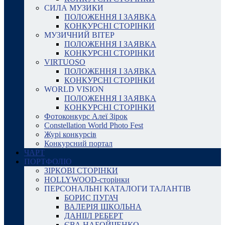
СИЛА МУЗИКИ
ПОЛОЖЕННЯ І ЗАЯВКА
КОНКУРСНІ СТОРІНКИ
МУЗИЧНИЙ ВІТЕР
ПОЛОЖЕННЯ І ЗАЯВКА
КОНКУРСНІ СТОРІНКИ
VIRTUOSO
ПОЛОЖЕННЯ І ЗАЯВКА
КОНКУРСНІ СТОРІНКИ
WORLD VISION
ПОЛОЖЕННЯ І ЗАЯВКА
КОНКУРСНІ СТОРІНКИ
Фотоконкурс Алеї Зірок
Constellation World Photo Fest
Журі конкурсів
Конкурсний портал
ЧАРТ
ПОРТФОЛІО
ЗІРКОВІ СТОРІНКИ
HOLLYWOOD-сторінки
ПЕРСОНАЛЬНІ КАТАЛОГИ ТАЛАНТІВ
БОРИС ПУГАЧ
ВАЛЕРІЯ ШКОЛЬНА
ДАНІІЛ РЕБЕРТ
ЄВА НАБОЙЧЕНКО