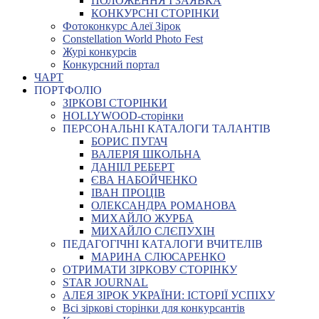
ПОЛОЖЕННЯ І ЗАЯВКА
КОНКУРСНІ СТОРІНКИ
Фотоконкурс Алеї Зірок
Constellation World Photo Fest
Журі конкурсів
Конкурсний портал
ЧАРТ
ПОРТФОЛІО
ЗІРКОВІ СТОРІНКИ
HOLLYWOOD-сторінки
ПЕРСОНАЛЬНІ КАТАЛОГИ ТАЛАНТІВ
БОРИС ПУГАЧ
ВАЛЕРІЯ ШКОЛЬНА
ДАНІІЛ РЕБЕРТ
ЄВА НАБОЙЧЕНКО
ІВАН ПРОЦІВ
ОЛЕКСАНДРА РОМАНОВА
МИХАЙЛО ЖУРБА
МИХАЙЛО СЛЄПУХІН
ПЕДАГОГІЧНІ КАТАЛОГИ ВЧИТЕЛІВ
МАРИНА СЛЮСАРЕНКО
ОТРИМАТИ ЗІРКОВУ СТОРІНКУ
STAR JOURNAL
АЛЕЯ ЗІРОК УКРАЇНИ: ІСТОРІЇ УСПІХУ
Всі зіркові сторінки для конкурсантів