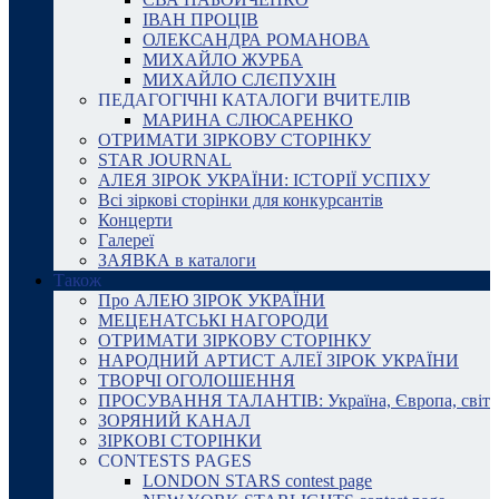
ІВАН ПРОЦІВ
ОЛЕКСАНДРА РОМАНОВА
МИХАЙЛО ЖУРБА
МИХАЙЛО СЛЄПУХІН
ПЕДАГОГІЧНІ КАТАЛОГИ ВЧИТЕЛІВ
МАРИНА СЛЮСАРЕНКО
ОТРИМАТИ ЗІРКОВУ СТОРІНКУ
STAR JOURNAL
АЛЕЯ ЗІРОК УКРАЇНИ: ІСТОРІЇ УСПІХУ
Всі зіркові сторінки для конкурсантів
Концерти
Галереї
ЗАЯВКА в каталоги
Також
Про АЛЕЮ ЗІРОК УКРАЇНИ
МЕЦЕНАТСЬКІ НАГОРОДИ
ОТРИМАТИ ЗІРКОВУ СТОРІНКУ
НАРОДНИЙ АРТИСТ АЛЕЇ ЗІРОК УКРАЇНИ
ТВОРЧІ ОГОЛОШЕННЯ
ПРОСУВАННЯ ТАЛАНТІВ: Україна, Європа, світ
ЗОРЯНИЙ КАНАЛ
ЗІРКОВІ СТОРІНКИ
CONTESTS PAGES
LONDON STARS contest page