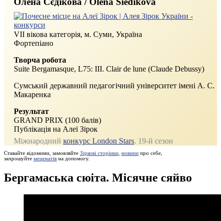
Олена Сєдікова / Olena Siedikova
VII вікова категорія, м. Суми, Україна
Фортепіано
Творча робота
Suite Bergamasque, L75: III. Clair de lune (Claude Debussy)
Сумський державний педагогічний університет імені А. С.
Макаренка
Результат
GRAND PRIX (100 балів)
Публікація на Алеї Зірок
Міжнародний
конкурс London Stars
. 19‑й сезон
Ставайте відомими, замовляйте
Зіркові сторінки
,
новини
про себе,
запрошуйте
меценатів
на допомогу.
Бергамаська сюіта. Місячне сяйво