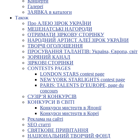
Концерти
Галереї
ЗАЯВКА в каталоги
Також
Про АЛЕЮ ЗІРОК УКРАЇНИ
МЕЦЕНАТСЬКІ НАГОРОДИ
ОТРИМАТИ ЗІРКОВУ СТОРІНКУ
НАРОДНИЙ АРТИСТ АЛЕЇ ЗІРОК УКРАЇНИ
ТВОРЧІ ОГОЛОШЕННЯ
ПРОСУВАННЯ ТАЛАНТІВ: Україна, Європа, світ
ЗОРЯНИЙ КАНАЛ
ЗІРКОВІ СТОРІНКИ
CONTESTS PAGES
LONDON STARS contest page
NEW YORK STARLIGHTS contest page
PARIS: TALENTS D’EUROPE, page du
concours
СУЗІР’Я КОНКУРСІВ
КОНКУРСИ В СВІТІ
Конкурси мистецтв в Японії
Конкурси мистецтв в Кореї
Реклама на сайті
SEO статті
СВЯТКОВЕ ПРИВІТАННЯ
НАЦІОНАЛЬНИЙ ТВОРЧИЙ ФОНД