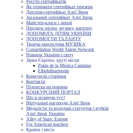
Реєстр сертифікатів
Як отримати сертифікат призера
Диплом-сертифікат Алеї Зірок
Загальний сертифікат Алеї Зірок
Майстер-класи і лекції
Продати пісню, музику, картину
ДОПОМОГА ДІТЯМ УКРАЇНИ
ДОПОМОГТИ ТАЛАНТУ
Творча екосистема МУЗИКА
Constellation World Talent Network
Новини України і світу
Зірки Європи: круті місця
Palau de la Música Catalana
Elbphilharmonie
Конкурсні сторінки
Контакти
Підписка на новини
КОНКУРСНИЙ ПОРТАЛ
Що я оплачую тут?
Віртуальні нагороди Алеї Зірок
Медалісти та володарі статуеток і кубків
Алеї Зірок України
Alley of Stars: Europe
For American teachers
Країни і міста