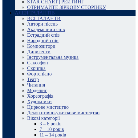
STAR CHART | РЕЙТИНГ
ОТРИМАЙТЕ ЗІРКОВУ СТОРІНКУ
АЛЕЯ ТАЛАНТІВ
ВСІ ТАЛАНТИ
Автори пісень
Академічний спів
Естрадний спів
Народний спів
Композитори
Диригенти
Інструментальна музика
Саксофон
Скрипка
Фортепіано
Театр
Читання
Моделінг
Хореографія
Художники
Циркове мистецтво
Декоративно-ужиткове мистецтво
Вікові категорії
3 – 6 років
7 – 10 років
11 – 14 років