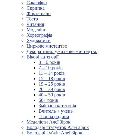
Саксофон
Скрипка
Фортепіано
Театр
Читання
Моделінг
Хореографія
Художники
Циркове мистецтво
Декоративно-ужиткове мистецтво
Вікові категорії
3 – 6 років
7 – 10 років
11 – 14 років
15 – 18 років
19 – 25 років
26 – 39 років
40 – 59 років
60+ років
Змішана категорія
Вчитель + учень
Творча родина
Медалісти Алеї Зірок
Володарі статуеток Алеї Зірок
Володарі кубків Алеї Зірок