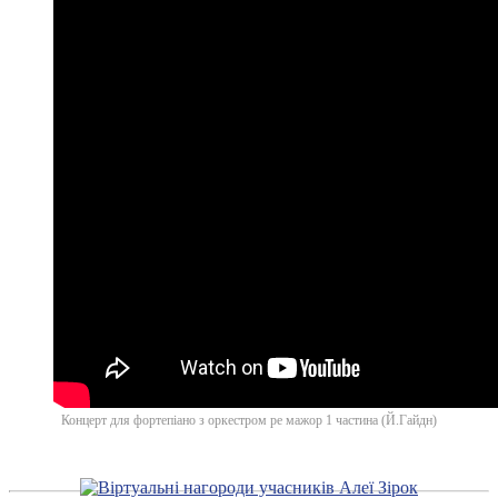
Концерт для фортепіано з оркестром ре мажор 1 частина (Й.Гайдн)