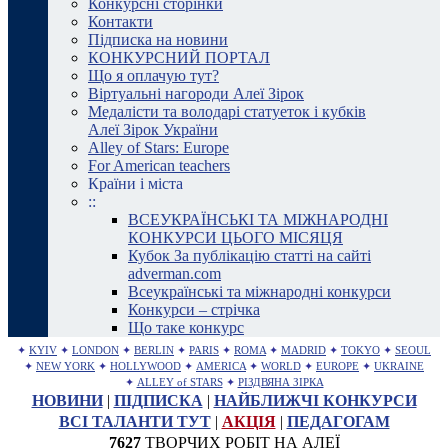
Конкурсні сторінки
Контакти
Підписка на новини
КОНКУРСНИЙ ПОРТАЛ
Що я оплачую тут?
Віртуальні нагороди Алеї Зірок
Медалісти та володарі статуеток і кубків
Алеї Зірок України
Alley of Stars: Europe
For American teachers
Країни і міста
::
ВСЕУКРАЇНСЬКІ ТА МІЖНАРОДНІ
КОНКУРСИ ЦЬОГО МІСЯЦЯ
Кубок За публікацію статті на сайті
adverman.com
Всеукраїнські та міжнародні конкурси
Конкурси – стрічка
Що таке конкурс
✦
KYIV
✦
LONDON
✦
BERLIN
✦
PARIS
✦
ROMA
✦
MADRID
✦
TOKYO
✦
SEOUL
✦
NEW YORK
✦
HOLLYWOOD
✦
AMERICA
✦
WORLD
✦
EUROPE
✦
UKRAINE
✦
ALLEY of STARS
✦
РІЗДВЯНА ЗІРКА
НОВИНИ
|
ПІДПИСКА
|
НАЙБЛИЖЧІ КОНКУРСИ
ВСІ ТАЛАНТИ ТУТ
|
АКЦІЯ
|
ПЕДАГОГАМ
7627
ТВОРЧИХ РОБІТ НА АЛЕЇ