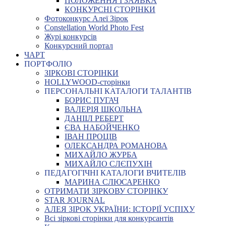
ПОЛОЖЕННЯ І ЗАЯВКА
КОНКУРСНІ СТОРІНКИ
Фотоконкурс Алеї Зірок
Constellation World Photo Fest
Журі конкурсів
Конкурсний портал
ЧАРТ
ПОРТФОЛІО
ЗІРКОВІ СТОРІНКИ
HOLLYWOOD-сторінки
ПЕРСОНАЛЬНІ КАТАЛОГИ ТАЛАНТІВ
БОРИС ПУГАЧ
ВАЛЕРІЯ ШКОЛЬНА
ДАНІІЛ РЕБЕРТ
ЄВА НАБОЙЧЕНКО
ІВАН ПРОЦІВ
ОЛЕКСАНДРА РОМАНОВА
МИХАЙЛО ЖУРБА
МИХАЙЛО СЛЄПУХІН
ПЕДАГОГІЧНІ КАТАЛОГИ ВЧИТЕЛІВ
МАРИНА СЛЮСАРЕНКО
ОТРИМАТИ ЗІРКОВУ СТОРІНКУ
STAR JOURNAL
АЛЕЯ ЗІРОК УКРАЇНИ: ІСТОРІЇ УСПІХУ
Всі зіркові сторінки для конкурсантів