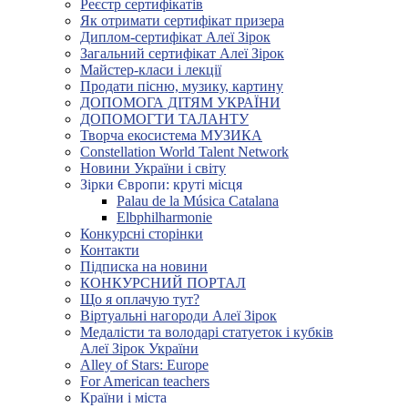
Реєстр сертифікатів
Як отримати сертифікат призера
Диплом-сертифікат Алеї Зірок
Загальний сертифікат Алеї Зірок
Майстер-класи і лекції
Продати пісню, музику, картину
ДОПОМОГА ДІТЯМ УКРАЇНИ
ДОПОМОГТИ ТАЛАНТУ
Творча екосистема МУЗИКА
Constellation World Talent Network
Новини України і світу
Зірки Європи: круті місця
Palau de la Música Catalana
Elbphilharmonie
Конкурсні сторінки
Контакти
Підписка на новини
КОНКУРСНИЙ ПОРТАЛ
Що я оплачую тут?
Віртуальні нагороди Алеї Зірок
Медалісти та володарі статуеток і кубків
Алеї Зірок України
Alley of Stars: Europe
For American teachers
Країни і міста