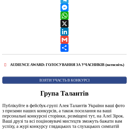
Telegram
Messenger
WhatsApp
X
LinkedIn
Gmail
Share
AUDIENCE AWARD: ГОЛОСУВАННЯ ЗА УЧАСНИКІВ (натисніть)
ВІДКРИТИ ФОРМУ ДЛЯ ГОЛОСУВАННЯ
AUDIENCE AWARD
ВЗЯТИ УЧАСТЬ В КОНКУРСІ
Група Талантів
Публікуйте в фейсбук-групі Алея Талантів України ваші фото
з призами наших конкурсів, а також посилання на ваші
персональні конкурсні сторінки, розміщені тут, на Алеї Зірок.
Ваші друзі та всі поціновувачі мистецтв зможуть бажати вам
успіху, а журі конкурсу глядацьких та слухацьких симпатій