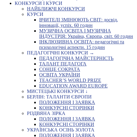
КОНКУРСИ І КУРСИ
НАЙБЛИЖЧІ КОНКУРСИ
КУРСИ
ВЧИТЕЛІ ЗМІНЮЮТЬ СВІТ: досвід,
інновації, успіх. 60 годин
МУЗИЧНА ОСВІТА І МУЗИЧНА
ІНДУСТРІЯ: Україна, Європа, світ. 60 годин
ІНКЛЮЗИВНА ОСВІТА: педагогічні та
психологічні аспекти. 15 годин
ПЕДАГОГІЧНІ КОНКУРСИ →
ПЕДАГОГІЧНА МАЙСТЕРНІСТЬ
ТАЛАНТ ПЕДАГОГА
СОНЦЕ СОКРАТА
ОСВІТА УКРАЇНИ
TEACHER’S WORLD PRIZE
EDUCATION AWARD EUROPE
МИСТЕЦЬКІ КОНКУРСИ ↓
БЕРЛІН: ТАЛАНТИ ЄВРОПИ
ПОЛОЖЕННЯ І ЗАЯВКА
КОНКУРСНІ СТОРІНКИ
РІЗДВЯНА ЗІРКА
ПОЛОЖЕННЯ І ЗАЯВКА
КОНКУРСНІ СТОРІНКИ
УКРАЇНСЬКА ОСІНЬ ЗОЛОТА
ПОЛОЖЕННЯ І ЗАЯВКА