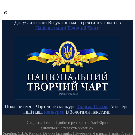
5/5
Долучайтеся до Всеукраїнського рейтингу талантів
Національний Творчий Чарт
:
Подавайтеся в Чарт через конкурс
Творча Сотня
. Або через
інші наші
конкурси
із Золотими пакетами.
Cторінки і творчі роботи резидентів Алеї Зірок
дивляться і слухають в країнах:
Україна, США, Канада, Велика Британія, Німеччина, Франція, Італія, Греція,