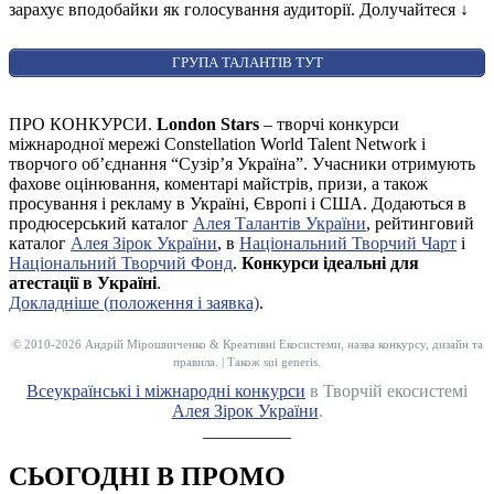
зарахує вподобайки як голосування аудиторії. Долучайтеся
↓
ГРУПА ТАЛАНТІВ ТУТ
ПРО КОНКУРСИ.
London Stars
– творчі конкурси
міжнародної мережі Constellation World Talent Network і
творчого об’єднання “Сузір’я Україна”. Учасники отримують
фахове оцінювання, коментарі майстрів, призи, а також
просування і рекламу в Україні, Європі і США. Додаються в
продюсерський каталог
Алея Талантів України
, рейтинговий
каталог
Алея Зірок України
, в
Національний Творчий Чарт
і
Національний Творчий Фонд
.
Конкурси ідеальні для
атестації в Україні
.
Докладніше (положення і заявка)
.
© 2010-2026 Андрій Мірошниченко & Креативні Екосистеми, назва конкурсу, дизайн та
правила. | Також sui generis.
Всеукраїнські і міжнародні конкурси
в Творчій екосистемі
Алея Зірок України
.
__________
СЬОГОДНІ В ПРОМО