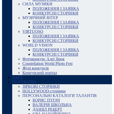
СИЛА МУЗИКИ
ПОЛОЖЕННЯ І ЗАЯВКА
КОНКУРСНІ СТОРІНКИ
МУЗИЧНИЙ ВІТЕР
ПОЛОЖЕННЯ І ЗАЯВКА
КОНКУРСНІ СТОРІНКИ
VIRTUOSO
ПОЛОЖЕННЯ І ЗАЯВКА
КОНКУРСНІ СТОРІНКИ
WORLD VISION
ПОЛОЖЕННЯ І ЗАЯВКА
КОНКУРСНІ СТОРІНКИ
Фотоконкурс Алеї Зірок
Constellation World Photo Fest
Журі конкурсів
Конкурсний портал
ЧАРТ
ПОРТФОЛІО
ЗІРКОВІ СТОРІНКИ
HOLLYWOOD-сторінки
ПЕРСОНАЛЬНІ КАТАЛОГИ ТАЛАНТІВ
БОРИС ПУГАЧ
ВАЛЕРІЯ ШКОЛЬНА
ДАНІІЛ РЕБЕРТ
ЄВА НАБОЙЧЕНКО