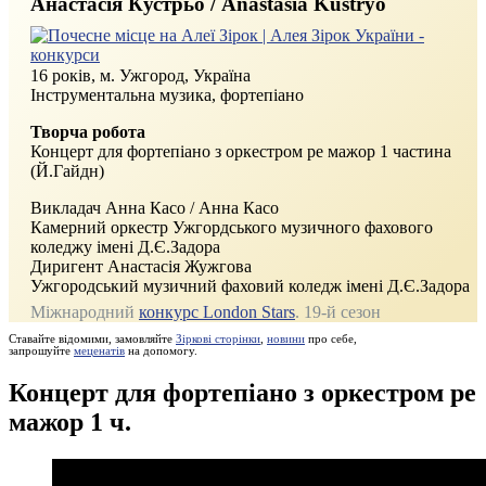
Анастасія Кустрьо / Anastasia Kustryo
16 років, м. Ужгород, Україна
Інструментальна музика, фортепіано
Творча робота
Концерт для фортепіано з оркестром ре мажор 1 частина
(Й.Гайдн)
Викладач Анна Касо / Анна Касо
Камерний оркестр Ужгордського музичного фахового
коледжу імені Д.Є.Задора
Диригент Анастасія Жужгова
Ужгородський музичний фаховий коледж імені Д.Є.Задора
Міжнародний
конкурс London Stars
. 19‑й сезон
Ставайте відомими, замовляйте
Зіркові сторінки
,
новини
про себе,
запрошуйте
меценатів
на допомогу.
Концерт для фортепіано з оркестром ре
мажор 1 ч.