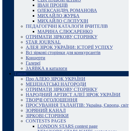
ІВАН ПРОЦІВ
ОЛЕКСАНДРА РОМАНОВА
МИХАЙЛО ЖУРБА
МИХАЙЛО СЛЄПУХІН
ПЕДАГОГІЧНІ КАТАЛОГИ ВЧИТЕЛІВ
МАРИНА СЛЮСАРЕНКО
ОТРИМАТИ ЗІРКОВУ СТОРІНКУ
STAR JOURNAL
АЛЕЯ ЗІРОК УКРАЇНИ: ІСТОРІЇ УСПІХУ
Всі зіркові сторінки для конкурсантів
Концерти
Галереї
ЗАЯВКА в каталоги
Також
Про АЛЕЮ ЗІРОК УКРАЇНИ
МЕЦЕНАТСЬКІ НАГОРОДИ
ОТРИМАТИ ЗІРКОВУ СТОРІНКУ
НАРОДНИЙ АРТИСТ АЛЕЇ ЗІРОК УКРАЇНИ
ТВОРЧІ ОГОЛОШЕННЯ
ПРОСУВАННЯ ТАЛАНТІВ: Україна, Європа, світ
ЗОРЯНИЙ КАНАЛ
ЗІРКОВІ СТОРІНКИ
CONTESTS PAGES
LONDON STARS contest page