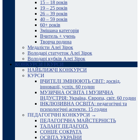
15 – 18 років
19 – 25 років
26 – 39 років
40 – 59 років
60+ років
Змішана категорія
Вчитель + учень
Творча родина
Медалісти Алеї Зірок
Володарі статуеток Алеї Зірок
Володарі кубків Алеї Зірок
КОНКУРСИ І КУРСИ
НАЙБЛИЖЧІ КОНКУРСИ
КУРСИ
ВЧИТЕЛІ ЗМІНЮЮТЬ СВІТ: досвід,
інновації, успіх. 60 годин
МУЗИЧНА ОСВІТА І МУЗИЧНА
ІНДУСТРІЯ: Україна, Європа, світ. 60 годин
ІНКЛЮЗИВНА ОСВІТА: педагогічні та
психологічні аспекти. 15 годин
ПЕДАГОГІЧНІ КОНКУРСИ →
ПЕДАГОГІЧНА МАЙСТЕРНІСТЬ
ТАЛАНТ ПЕДАГОГА
СОНЦЕ СОКРАТА
ОСВІТА УКРАЇНИ