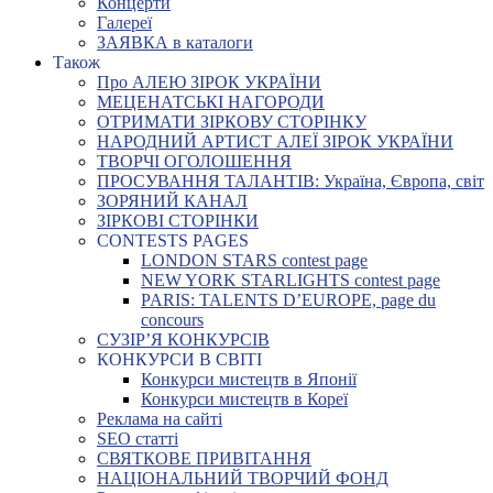
Концерти
Галереї
ЗАЯВКА в каталоги
Також
Про АЛЕЮ ЗІРОК УКРАЇНИ
МЕЦЕНАТСЬКІ НАГОРОДИ
ОТРИМАТИ ЗІРКОВУ СТОРІНКУ
НАРОДНИЙ АРТИСТ АЛЕЇ ЗІРОК УКРАЇНИ
ТВОРЧІ ОГОЛОШЕННЯ
ПРОСУВАННЯ ТАЛАНТІВ: Україна, Європа, світ
ЗОРЯНИЙ КАНАЛ
ЗІРКОВІ СТОРІНКИ
CONTESTS PAGES
LONDON STARS contest page
NEW YORK STARLIGHTS contest page
PARIS: TALENTS D’EUROPE, page du
concours
СУЗІР’Я КОНКУРСІВ
КОНКУРСИ В СВІТІ
Конкурси мистецтв в Японії
Конкурси мистецтв в Кореї
Реклама на сайті
SEO статті
СВЯТКОВЕ ПРИВІТАННЯ
НАЦІОНАЛЬНИЙ ТВОРЧИЙ ФОНД