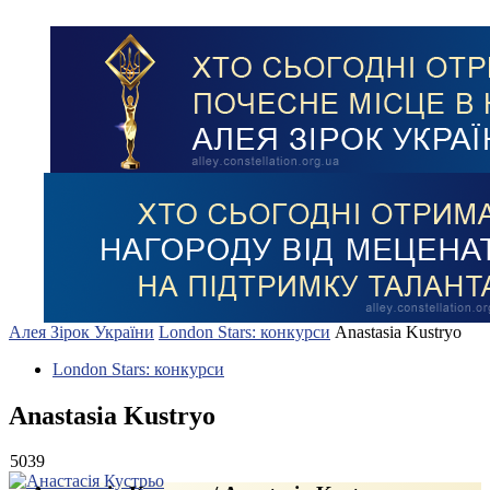
Алея Зірок України
London Stars: конкурси
Anastasia Kustryo
London Stars: конкурси
Anastasia Kustryo
5039