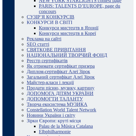
NEW YORK STARLIGHTS contest page
PARIS: TALENTS D’EUROPE, page du
concours
СУЗІР’Я КОНКУРСІВ
КОНКУРСИ В СВІТІ
Конкурси мистецтв в Японії
Конкурси мистецтв в Кореї
Реклама на сайті
SEO статті
СВЯТКОВЕ ПРИВІТАННЯ
НАЦІОНАЛЬНИЙ ТВОРЧИЙ ФОНД
Реєстр сертифікатів
Як отримати сертифікат призера
Диплом-сертифікат Алеї Зірок
Загальний сертифікат Алеї Зірок
Майстер-класи і лекції
Продати пісню, музику, картину
ДОПОМОГА ДІТЯМ УКРАЇНИ
ДОПОМОГТИ ТАЛАНТУ
Творча екосистема МУЗИКА
Constellation World Talent Network
Новини України і світу
Зірки Європи: круті місця
Palau de la Música Catalana
Elbphilharmonie