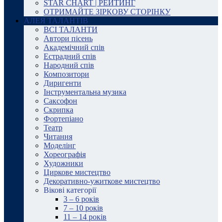
STAR CHART | РЕЙТИНГ
ОТРИМАЙТЕ ЗІРКОВУ СТОРІНКУ
АЛЕЯ ТАЛАНТІВ
ВСІ ТАЛАНТИ
Автори пісень
Академічний спів
Естрадний спів
Народний спів
Композитори
Диригенти
Інструментальна музика
Саксофон
Скрипка
Фортепіано
Театр
Читання
Моделінг
Хореографія
Художники
Циркове мистецтво
Декоративно-ужиткове мистецтво
Вікові категорії
3 – 6 років
7 – 10 років
11 – 14 років