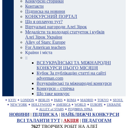
Конкурсні сторінки
Контакти
Підписка на новини
КОНКУРСНИЙ ПОРТАЛ
Що я оплачую тут?
Віртуальні нагороди Алеї Зірок
Медалісти та володарі статуеток і кубків
Алеї Зірок України
Alley of Stars: Europe
For American teachers
Країни і міста
::
ВСЕУКРАЇНСЬКІ ТА МІЖНАРОДНІ
КОНКУРСИ ЦЬОГО МІСЯЦЯ
Кубок За публікацію статті на сайті
adverman.com
Всеукраїнські та міжнародні конкурси
Конкурси – стрічка
Що таке конкурс
✦
KYIV
✦
LONDON
✦
BERLIN
✦
PARIS
✦
ROMA
✦
MADRID
✦
TOKYO
✦
SEOUL
✦
NEW YORK
✦
HOLLYWOOD
✦
AMERICA
✦
WORLD
✦
EUROPE
✦
UKRAINE
✦
ALLEY of STARS
✦
РІЗДВЯНА ЗІРКА
НОВИНИ
|
ПІДПИСКА
|
НАЙБЛИЖЧІ КОНКУРСИ
ВСІ ТАЛАНТИ ТУТ
|
АКЦІЯ
|
ПЕДАГОГАМ
7627
ТВОРЧИХ РОБІТ НА АЛЕЇ