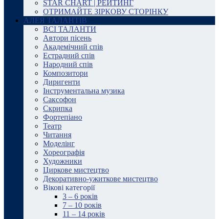
STAR CHART | РЕЙТИНГ
ОТРИМАЙТЕ ЗІРКОВУ СТОРІНКУ
АЛЕЯ ТАЛАНТІВ
ВСІ ТАЛАНТИ
Автори пісень
Академічний спів
Естрадний спів
Народний спів
Композитори
Диригенти
Інструментальна музика
Саксофон
Скрипка
Фортепіано
Театр
Читання
Моделінг
Хореографія
Художники
Циркове мистецтво
Декоративно-ужиткове мистецтво
Вікові категорії
3 – 6 років
7 – 10 років
11 – 14 років