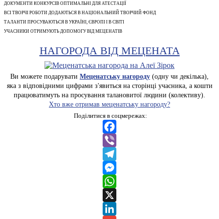
ДОКУМЕНТИ КОНКУРСІВ ОПТИМАЛЬНІ ДЛЯ АТЕСТАЦІЇ
ВСІ ТВОРЧІ РОБОТИ ДОДАЮТЬСЯ В НАЦІОНАЛЬНИЙ ТВОРЧИЙ ФОНД
ТАЛАНТИ ПРОСУВАЮТЬСЯ В УКРАЇНІ, ЄВРОПІ І В СВІТІ
УЧАСНИКИ ОТРИМУЮТЬ ДОПОМОГУ ВІД МЕЦЕНАТІВ
НАГОРОДА ВІД МЕЦЕНАТА
Ви можете подарувати
Меценатську нагороду
(одну чи декілька),
яка з відповідними цифрами з'явиться на сторінці учасника, а кошти
працюватимуть на просування талановитої людини (колективу).
Хто вже отримав меценатську нагороду?
Поділитися в соцмережах:
Facebook
Viber
Telegram
Messenger
WhatsApp
X