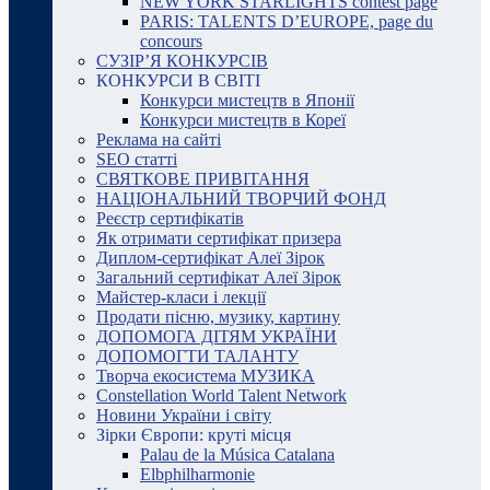
NEW YORK STARLIGHTS contest page
PARIS: TALENTS D’EUROPE, page du
concours
СУЗІР’Я КОНКУРСІВ
КОНКУРСИ В СВІТІ
Конкурси мистецтв в Японії
Конкурси мистецтв в Кореї
Реклама на сайті
SEO статті
СВЯТКОВЕ ПРИВІТАННЯ
НАЦІОНАЛЬНИЙ ТВОРЧИЙ ФОНД
Реєстр сертифікатів
Як отримати сертифікат призера
Диплом-сертифікат Алеї Зірок
Загальний сертифікат Алеї Зірок
Майстер-класи і лекції
Продати пісню, музику, картину
ДОПОМОГА ДІТЯМ УКРАЇНИ
ДОПОМОГТИ ТАЛАНТУ
Творча екосистема МУЗИКА
Constellation World Talent Network
Новини України і світу
Зірки Європи: круті місця
Palau de la Música Catalana
Elbphilharmonie