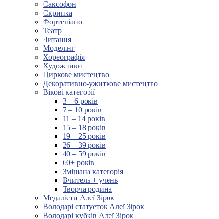
Саксофон
Скрипка
Фортепіано
Театр
Читання
Моделінг
Хореографія
Художники
Циркове мистецтво
Декоративно-ужиткове мистецтво
Вікові категорії
3 – 6 років
7 – 10 років
11 – 14 років
15 – 18 років
19 – 25 років
26 – 39 років
40 – 59 років
60+ років
Змішана категорія
Вчитель + учень
Творча родина
Медалісти Алеї Зірок
Володарі статуеток Алеї Зірок
Володарі кубків Алеї Зірок