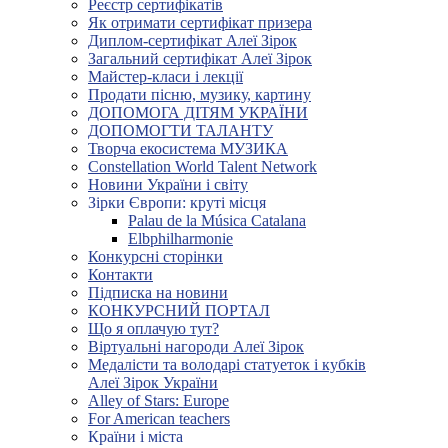
Реєстр сертифікатів
Як отримати сертифікат призера
Диплом-сертифікат Алеї Зірок
Загальний сертифікат Алеї Зірок
Майстер-класи і лекції
Продати пісню, музику, картину
ДОПОМОГА ДІТЯМ УКРАЇНИ
ДОПОМОГТИ ТАЛАНТУ
Творча екосистема МУЗИКА
Constellation World Talent Network
Новини України і світу
Зірки Європи: круті місця
Palau de la Música Catalana
Elbphilharmonie
Конкурсні сторінки
Контакти
Підписка на новини
КОНКУРСНИЙ ПОРТАЛ
Що я оплачую тут?
Віртуальні нагороди Алеї Зірок
Медалісти та володарі статуеток і кубків
Алеї Зірок України
Alley of Stars: Europe
For American teachers
Країни і міста