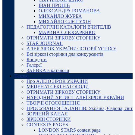
ІВАН ПРОЦІВ
ОЛЕКСАНДРА РОМАНОВА
МИХАЙЛО ЖУРБА
МИХАЙЛО СЛЄПУХІН
ПЕДАГОГІЧНІ КАТАЛОГИ ВЧИТЕЛІВ
МАРИНА СЛЮСАРЕНКО
ОТРИМАТИ ЗІРКОВУ СТОРІНКУ
STAR JOURNAL
АЛЕЯ ЗІРОК УКРАЇНИ: ІСТОРІЇ УСПІХУ
Всі зіркові сторінки для конкурсантів
Концерти
Галереї
ЗАЯВКА в каталоги
Також
Про АЛЕЮ ЗІРОК УКРАЇНИ
МЕЦЕНАТСЬКІ НАГОРОДИ
ОТРИМАТИ ЗІРКОВУ СТОРІНКУ
НАРОДНИЙ АРТИСТ АЛЕЇ ЗІРОК УКРАЇНИ
ТВОРЧІ ОГОЛОШЕННЯ
ПРОСУВАННЯ ТАЛАНТІВ: Україна, Європа, світ
ЗОРЯНИЙ КАНАЛ
ЗІРКОВІ СТОРІНКИ
CONTESTS PAGES
LONDON STARS contest page