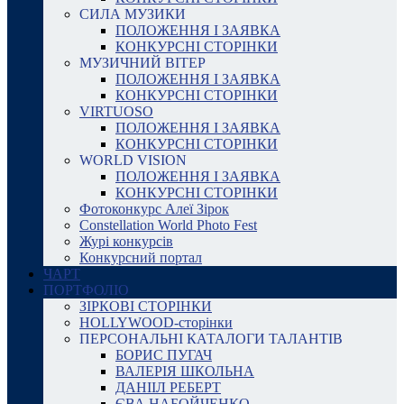
СИЛА МУЗИКИ
ПОЛОЖЕННЯ І ЗАЯВКА
КОНКУРСНІ СТОРІНКИ
МУЗИЧНИЙ ВІТЕР
ПОЛОЖЕННЯ І ЗАЯВКА
КОНКУРСНІ СТОРІНКИ
VIRTUOSO
ПОЛОЖЕННЯ І ЗАЯВКА
КОНКУРСНІ СТОРІНКИ
WORLD VISION
ПОЛОЖЕННЯ І ЗАЯВКА
КОНКУРСНІ СТОРІНКИ
Фотоконкурс Алеї Зірок
Constellation World Photo Fest
Журі конкурсів
Конкурсний портал
ЧАРТ
ПОРТФОЛІО
ЗІРКОВІ СТОРІНКИ
HOLLYWOOD-сторінки
ПЕРСОНАЛЬНІ КАТАЛОГИ ТАЛАНТІВ
БОРИС ПУГАЧ
ВАЛЕРІЯ ШКОЛЬНА
ДАНІІЛ РЕБЕРТ
ЄВА НАБОЙЧЕНКО