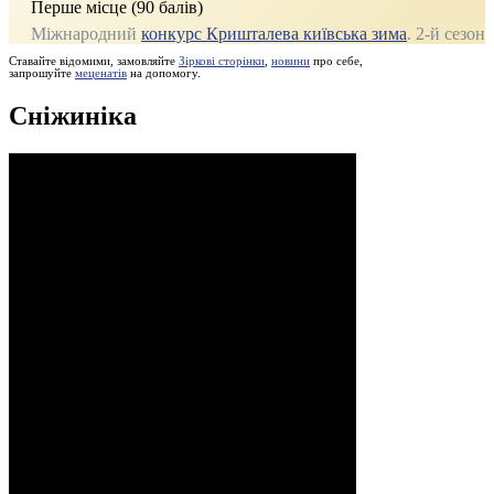
Перше місце (90 балів)
Міжнародний
конкурс Кришталева київська зима
. 2‑й сезон
Ставайте відомими, замовляйте
Зіркові сторінки
,
новини
про себе,
запрошуйте
меценатів
на допомогу.
Сніжиніка