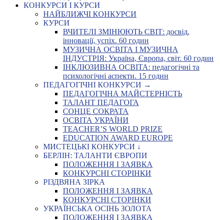
КОНКУРСИ І КУРСИ
НАЙБЛИЖЧІ КОНКУРСИ
КУРСИ
ВЧИТЕЛІ ЗМІНЮЮТЬ СВІТ: досвід,
інновації, успіх. 60 годин
МУЗИЧНА ОСВІТА І МУЗИЧНА
ІНДУСТРІЯ: Україна, Європа, світ. 60 годин
ІНКЛЮЗИВНА ОСВІТА: педагогічні та
психологічні аспекти. 15 годин
ПЕДАГОГІЧНІ КОНКУРСИ →
ПЕДАГОГІЧНА МАЙСТЕРНІСТЬ
ТАЛАНТ ПЕДАГОГА
СОНЦЕ СОКРАТА
ОСВІТА УКРАЇНИ
TEACHER’S WORLD PRIZE
EDUCATION AWARD EUROPE
МИСТЕЦЬКІ КОНКУРСИ ↓
БЕРЛІН: ТАЛАНТИ ЄВРОПИ
ПОЛОЖЕННЯ І ЗАЯВКА
КОНКУРСНІ СТОРІНКИ
РІЗДВЯНА ЗІРКА
ПОЛОЖЕННЯ І ЗАЯВКА
КОНКУРСНІ СТОРІНКИ
УКРАЇНСЬКА ОСІНЬ ЗОЛОТА
ПОЛОЖЕННЯ І ЗАЯВКА