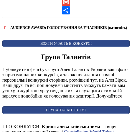
LinkedIn
Gmail
Share
AUDIENCE AWARD: ГОЛОСУВАННЯ ЗА УЧАСНИКІВ (натисніть)
ВІДКРИТИ ФОРМУ ДЛЯ ГОЛОСУВАННЯ
AUDIENCE AWARD
ВЗЯТИ УЧАСТЬ В КОНКУРСІ
Група Талантів
Публікуйте в фейсбук-групі Алея Талантів України ваші фото
з призами наших конкурсів, а також посилання на ваші
персональні конкурсні сторінки, розміщені тут, на Алеї Зірок.
Ваші друзі та всі поціновувачі мистецтв зможуть бажати вам
успіху, а журі конкурсу глядацьких та слухацьких симпатій
зарахує вподобайки як голосування аудиторії. Долучайтеся
↓
ГРУПА ТАЛАНТІВ ТУТ
ПРО КОНКУРСИ.
Кришталева київська зима
– творчі
конкурси міжнародної мережі
Constellation World Talent