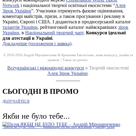
Network
і національної творчої освітньої екосистеми “
Алея
Зірок України
”. Учасники отримують фахове оцінювання,
коментарі майстрів, призи, а також просування і рекламу в
Україні, Європі і США. І додаються в продюсерський каталог
талантів України
, рейтинговий каталог найяскравіших
зірок
України
, в
Національний творчий чарт
.
Конкурси ідеальні
для атестації в Україні
.
Докладніше (положення і заявка)
.
© 2010-2026 Андрій Мірошниченко & Креативні Екосистеми, назва конкурсу, дизайн та
правила. | Також sui generis.
Всеукраїнські і міжнародні конкурси
в Творчій екосистемі
Алея Зірок України
.
__________
СЬОГОДНІ В ПРОМО
ДОЛУЧАЙТЕСЯ
Якби не було тебе...
"Якби не було тебе..." – найкраща пісня про кохання у цьому році