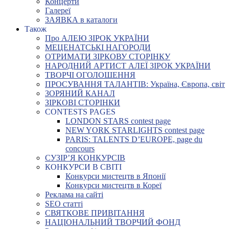
Концерти
Галереї
ЗАЯВКА в каталоги
Також
Про АЛЕЮ ЗІРОК УКРАЇНИ
МЕЦЕНАТСЬКІ НАГОРОДИ
ОТРИМАТИ ЗІРКОВУ СТОРІНКУ
НАРОДНИЙ АРТИСТ АЛЕЇ ЗІРОК УКРАЇНИ
ТВОРЧІ ОГОЛОШЕННЯ
ПРОСУВАННЯ ТАЛАНТІВ: Україна, Європа, світ
ЗОРЯНИЙ КАНАЛ
ЗІРКОВІ СТОРІНКИ
CONTESTS PAGES
LONDON STARS contest page
NEW YORK STARLIGHTS contest page
PARIS: TALENTS D’EUROPE, page du
concours
СУЗІР’Я КОНКУРСІВ
КОНКУРСИ В СВІТІ
Конкурси мистецтв в Японії
Конкурси мистецтв в Кореї
Реклама на сайті
SEO статті
СВЯТКОВЕ ПРИВІТАННЯ
НАЦІОНАЛЬНИЙ ТВОРЧИЙ ФОНД