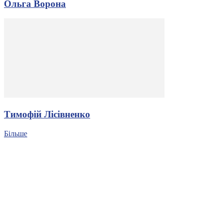
Ольга Ворона
Тимофій Лісівненко
Більше