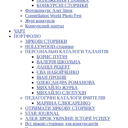
ПОЛОЖЕННЯ І ЗАЯВКА
КОНКУРСНІ СТОРІНКИ
Фотоконкурс Алеї Зірок
Constellation World Photo Fest
Журі конкурсів
Конкурсний портал
ЧАРТ
ПОРТФОЛІО
ЗІРКОВІ СТОРІНКИ
HOLLYWOOD-сторінки
ПЕРСОНАЛЬНІ КАТАЛОГИ ТАЛАНТІВ
БОРИС ПУГАЧ
ВАЛЕРІЯ ШКОЛЬНА
ДАНІІЛ РЕБЕРТ
ЄВА НАБОЙЧЕНКО
ІВАН ПРОЦІВ
ОЛЕКСАНДРА РОМАНОВА
МИХАЙЛО ЖУРБА
МИХАЙЛО СЛЄПУХІН
ПЕДАГОГІЧНІ КАТАЛОГИ ВЧИТЕЛІВ
МАРИНА СЛЮСАРЕНКО
ОТРИМАТИ ЗІРКОВУ СТОРІНКУ
STAR JOURNAL
АЛЕЯ ЗІРОК УКРАЇНИ: ІСТОРІЇ УСПІХУ
Всі зіркові сторінки для конкурсантів