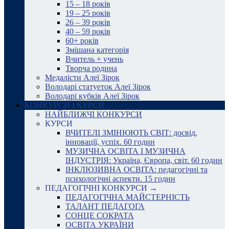
15 – 18 років
19 – 25 років
26 – 39 років
40 – 59 років
60+ років
Змішана категорія
Вчитель + учень
Творча родина
Медалісти Алеї Зірок
Володарі статуеток Алеї Зірок
Володарі кубків Алеї Зірок
КОНКУРСИ І КУРСИ
НАЙБЛИЖЧІ КОНКУРСИ
КУРСИ
ВЧИТЕЛІ ЗМІНЮЮТЬ СВІТ: досвід,
інновації, успіх. 60 годин
МУЗИЧНА ОСВІТА І МУЗИЧНА
ІНДУСТРІЯ: Україна, Європа, світ. 60 годин
ІНКЛЮЗИВНА ОСВІТА: педагогічні та
психологічні аспекти. 15 годин
ПЕДАГОГІЧНІ КОНКУРСИ →
ПЕДАГОГІЧНА МАЙСТЕРНІСТЬ
ТАЛАНТ ПЕДАГОГА
СОНЦЕ СОКРАТА
ОСВІТА УКРАЇНИ