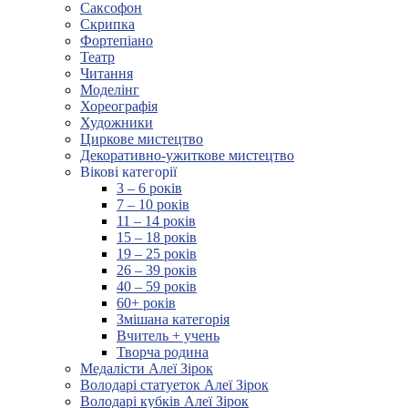
Саксофон
Скрипка
Фортепіано
Театр
Читання
Моделінг
Хореографія
Художники
Циркове мистецтво
Декоративно-ужиткове мистецтво
Вікові категорії
3 – 6 років
7 – 10 років
11 – 14 років
15 – 18 років
19 – 25 років
26 – 39 років
40 – 59 років
60+ років
Змішана категорія
Вчитель + учень
Творча родина
Медалісти Алеї Зірок
Володарі статуеток Алеї Зірок
Володарі кубків Алеї Зірок