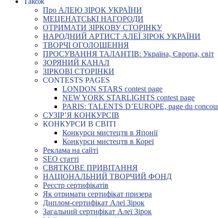
Також
Про АЛЕЮ ЗІРОК УКРАЇНИ
МЕЦЕНАТСЬКІ НАГОРОДИ
ОТРИМАТИ ЗІРКОВУ СТОРІНКУ
НАРОДНИЙ АРТИСТ АЛЕЇ ЗІРОК УКРАЇНИ
ТВОРЧІ ОГОЛОШЕННЯ
ПРОСУВАННЯ ТАЛАНТІВ: Україна, Європа, світ
ЗОРЯНИЙ КАНАЛ
ЗІРКОВІ СТОРІНКИ
CONTESTS PAGES
LONDON STARS contest page
NEW YORK STARLIGHTS contest page
PARIS: TALENTS D’EUROPE, page du concou
СУЗІР’Я КОНКУРСІВ
КОНКУРСИ В СВІТІ
Конкурси мистецтв в Японії
Конкурси мистецтв в Кореї
Реклама на сайті
SEO статті
СВЯТКОВЕ ПРИВІТАННЯ
НАЦІОНАЛЬНИЙ ТВОРЧИЙ ФОНД
Реєстр сертифікатів
Як отримати сертифікат призера
Диплом-сертифікат Алеї Зірок
Загальний сертифікат Алеї Зірок