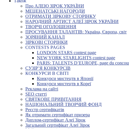
Також
Про АЛЕЮ ЗІРОК УКРАЇНИ
МЕЦЕНАТСЬКІ НАГОРОДИ
ОТРИМАТИ ЗІРКОВУ СТОРІНКУ
НАРОДНИЙ АРТИСТ АЛЕЇ ЗІРОК УКРАЇНИ
ТВОРЧІ ОГОЛОШЕННЯ
ПРОСУВАННЯ ТАЛАНТІВ: Україна, Європа, світ
ЗОРЯНИЙ КАНАЛ
ЗІРКОВІ СТОРІНКИ
CONTESTS PAGES
LONDON STARS contest page
NEW YORK STARLIGHTS contest page
PARIS: TALENTS D’EUROPE, page du concou
СУЗІР’Я КОНКУРСІВ
КОНКУРСИ В СВІТІ
Конкурси мистецтв в Японії
Конкурси мистецтв в Кореї
Реклама на сайті
SEO статті
СВЯТКОВЕ ПРИВІТАННЯ
НАЦІОНАЛЬНИЙ ТВОРЧИЙ ФОНД
Реєстр сертифікатів
Як отримати сертифікат призера
Диплом-сертифікат Алеї Зірок
Загальний сертифікат Алеї Зірок