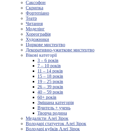
Саксофон
Скрипка
Фортепіано
Театр
Читання
Моделінг
Хореографія
Художники
Циркове мистецтво
Декоративно-ужиткове мистецтво
Вікові категорії
3 – 6 років
7 – 10 років
11 – 14 років
15 – 18 років
19 – 25 років
26 – 39 років
40 – 59 років
60+ років
Змішана категорія
Вчитель + учень
Творча родина
Медалісти Алеї Зірок
Володарі статуеток Алеї Зірок
Володарі кубків Алеї Зірок