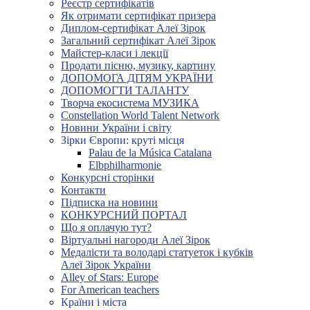
Реєстр сертифікатів
Як отримати сертифікат призера
Диплом-сертифікат Алеї Зірок
Загальний сертифікат Алеї Зірок
Майстер-класи і лекції
Продати пісню, музику, картину
ДОПОМОГА ДІТЯМ УКРАЇНИ
ДОПОМОГТИ ТАЛАНТУ
Творча екосистема МУЗИКА
Constellation World Talent Network
Новини України і світу
Зірки Європи: круті місця
Palau de la Música Catalana
Elbphilharmonie
Конкурсні сторінки
Контакти
Підписка на новини
КОНКУРСНИЙ ПОРТАЛ
Що я оплачую тут?
Віртуальні нагороди Алеї Зірок
Медалісти та володарі статуеток і кубків
Алеї Зірок України
Alley of Stars: Europe
For American teachers
Країни і міста