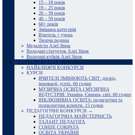
15 – 18 років
19 – 25 років
26 – 39 років
40 – 59 років
60+ років
Змішана категорія
Вчитель + учень
Творча родина
Медалісти Алеї Зірок
Володарі статуеток Алеї Зірок
Володарі кубків Алеї Зірок
КОНКУРСИ І КУРСИ
НАЙБЛИЖЧІ КОНКУРСИ
КУРСИ
ВЧИТЕЛІ ЗМІНЮЮТЬ СВІТ: досвід,
інновації, успіх. 60 годин
МУЗИЧНА ОСВІТА І МУЗИЧНА
ІНДУСТРІЯ: Україна, Європа, світ. 60 годин
ІНКЛЮЗИВНА ОСВІТА: педагогічні та
психологічні аспекти. 15 годин
ПЕДАГОГІЧНІ КОНКУРСИ →
ПЕДАГОГІЧНА МАЙСТЕРНІСТЬ
ТАЛАНТ ПЕДАГОГА
СОНЦЕ СОКРАТА
ОСВІТА УКРАЇНИ