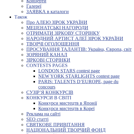
Концерти
Галереї
ЗАЯВКА в каталоги
Також
Про АЛЕЮ ЗІРОК УКРАЇНИ
МЕЦЕНАТСЬКІ НАГОРОДИ
ОТРИМАТИ ЗІРКОВУ СТОРІНКУ
НАРОДНИЙ АРТИСТ АЛЕЇ ЗІРОК УКРАЇНИ
ТВОРЧІ ОГОЛОШЕННЯ
ПРОСУВАННЯ ТАЛАНТІВ: Україна, Європа, світ
ЗОРЯНИЙ КАНАЛ
ЗІРКОВІ СТОРІНКИ
CONTESTS PAGES
LONDON STARS contest page
NEW YORK STARLIGHTS contest page
PARIS: TALENTS D’EUROPE, page du
concours
СУЗІР’Я КОНКУРСІВ
КОНКУРСИ В СВІТІ
Конкурси мистецтв в Японії
Конкурси мистецтв в Кореї
Реклама на сайті
SEO статті
СВЯТКОВЕ ПРИВІТАННЯ
НАЦІОНАЛЬНИЙ ТВОРЧИЙ ФОНД