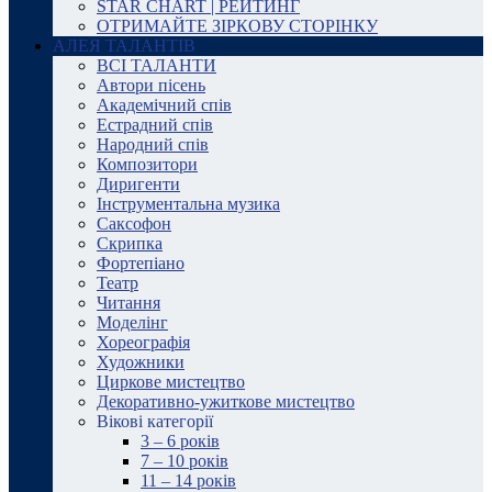
STAR CHART | РЕЙТИНГ
ОТРИМАЙТЕ ЗІРКОВУ СТОРІНКУ
АЛЕЯ ТАЛАНТІВ
ВСІ ТАЛАНТИ
Автори пісень
Академічний спів
Естрадний спів
Народний спів
Композитори
Диригенти
Інструментальна музика
Саксофон
Скрипка
Фортепіано
Театр
Читання
Моделінг
Хореографія
Художники
Циркове мистецтво
Декоративно-ужиткове мистецтво
Вікові категорії
3 – 6 років
7 – 10 років
11 – 14 років