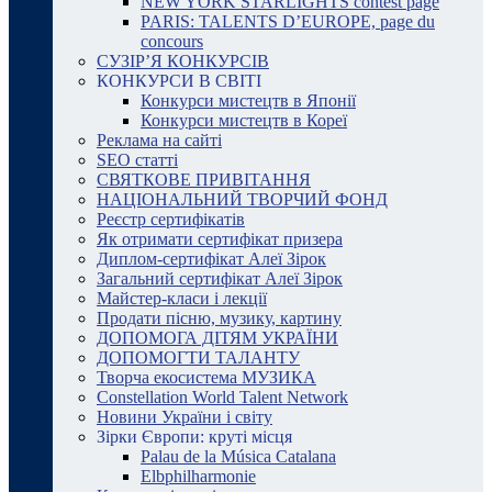
NEW YORK STARLIGHTS contest page
PARIS: TALENTS D’EUROPE, page du
concours
СУЗІР’Я КОНКУРСІВ
КОНКУРСИ В СВІТІ
Конкурси мистецтв в Японії
Конкурси мистецтв в Кореї
Реклама на сайті
SEO статті
СВЯТКОВЕ ПРИВІТАННЯ
НАЦІОНАЛЬНИЙ ТВОРЧИЙ ФОНД
Реєстр сертифікатів
Як отримати сертифікат призера
Диплом-сертифікат Алеї Зірок
Загальний сертифікат Алеї Зірок
Майстер-класи і лекції
Продати пісню, музику, картину
ДОПОМОГА ДІТЯМ УКРАЇНИ
ДОПОМОГТИ ТАЛАНТУ
Творча екосистема МУЗИКА
Constellation World Talent Network
Новини України і світу
Зірки Європи: круті місця
Palau de la Música Catalana
Elbphilharmonie