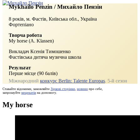
Mykhailo Penzin / Михайло Пензін
8 років, м. Фастів, Київська обл., Україна
Фортепіано
Творча робота
My horse (A. Klassen)
Викладач Ксенія Тимошенко
Фастівська дитяча музична школа
Результат
Перше місце (90 балів)
Міжнародний
конкурс Berlin: Talente Europas
. 5-й сезон
Ставайте відомими, замовляйте
Зіркові сторінки
,
новини
про себе,
запрошуйте
меценатів
на допомогу.
My horse