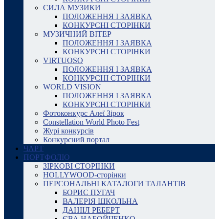
СИЛА МУЗИКИ
ПОЛОЖЕННЯ І ЗАЯВКА
КОНКУРСНІ СТОРІНКИ
МУЗИЧНИЙ ВІТЕР
ПОЛОЖЕННЯ І ЗАЯВКА
КОНКУРСНІ СТОРІНКИ
VIRTUOSO
ПОЛОЖЕННЯ І ЗАЯВКА
КОНКУРСНІ СТОРІНКИ
WORLD VISION
ПОЛОЖЕННЯ І ЗАЯВКА
КОНКУРСНІ СТОРІНКИ
Фотоконкурс Алеї Зірок
Constellation World Photo Fest
Журі конкурсів
Конкурсний портал
ЧАРТ
ПОРТФОЛІО
ЗІРКОВІ СТОРІНКИ
HOLLYWOOD-сторінки
ПЕРСОНАЛЬНІ КАТАЛОГИ ТАЛАНТІВ
БОРИС ПУГАЧ
ВАЛЕРІЯ ШКОЛЬНА
ДАНІІЛ РЕБЕРТ
ЄВА НАБОЙЧЕНКО