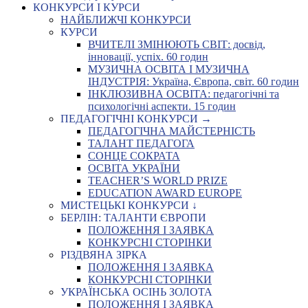
КОНКУРСИ І КУРСИ
НАЙБЛИЖЧІ КОНКУРСИ
КУРСИ
ВЧИТЕЛІ ЗМІНЮЮТЬ СВІТ: досвід,
інновації, успіх. 60 годин
МУЗИЧНА ОСВІТА І МУЗИЧНА
ІНДУСТРІЯ: Україна, Європа, світ. 60 годин
ІНКЛЮЗИВНА ОСВІТА: педагогічні та
психологічні аспекти. 15 годин
ПЕДАГОГІЧНІ КОНКУРСИ →
ПЕДАГОГІЧНА МАЙСТЕРНІСТЬ
ТАЛАНТ ПЕДАГОГА
СОНЦЕ СОКРАТА
ОСВІТА УКРАЇНИ
TEACHER’S WORLD PRIZE
EDUCATION AWARD EUROPE
МИСТЕЦЬКІ КОНКУРСИ ↓
БЕРЛІН: ТАЛАНТИ ЄВРОПИ
ПОЛОЖЕННЯ І ЗАЯВКА
КОНКУРСНІ СТОРІНКИ
РІЗДВЯНА ЗІРКА
ПОЛОЖЕННЯ І ЗАЯВКА
КОНКУРСНІ СТОРІНКИ
УКРАЇНСЬКА ОСІНЬ ЗОЛОТА
ПОЛОЖЕННЯ І ЗАЯВКА