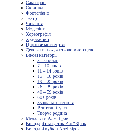
Саксофон
Скрипка
Фортепіано
Театр
Читання
Моделінг
Хореографія
Художники
Циркове мистецтво
Декоративно-ужиткове мистецтво
Вікові категорії
3 – 6 років
7 – 10 років
11 – 14 років
15 – 18 років
19 – 25 років
26 – 39 років
40 – 59 років
60+ років
Змішана категорія
Вчитель + учень
Творча родина
Медалісти Алеї Зірок
Володарі статуеток Алеї Зірок
Володарі кубків Алеї Зірок