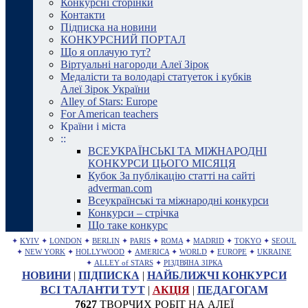
Конкурсні сторінки
Контакти
Підписка на новини
КОНКУРСНИЙ ПОРТАЛ
Що я оплачую тут?
Віртуальні нагороди Алеї Зірок
Медалісти та володарі статуеток і кубків
Алеї Зірок України
Alley of Stars: Europe
For American teachers
Країни і міста
::
ВСЕУКРАЇНСЬКІ ТА МІЖНАРОДНІ
КОНКУРСИ ЦЬОГО МІСЯЦЯ
Кубок За публікацію статті на сайті
adverman.com
Всеукраїнські та міжнародні конкурси
Конкурси – стрічка
Що таке конкурс
✦
KYIV
✦
LONDON
✦
BERLIN
✦
PARIS
✦
ROMA
✦
MADRID
✦
TOKYO
✦
SEOUL
✦
NEW YORK
✦
HOLLYWOOD
✦
AMERICA
✦
WORLD
✦
EUROPE
✦
UKRAINE
✦
ALLEY of STARS
✦
РІЗДВЯНА ЗІРКА
НОВИНИ
|
ПІДПИСКА
|
НАЙБЛИЖЧІ КОНКУРСИ
ВСІ ТАЛАНТИ ТУТ
|
АКЦІЯ
|
ПЕДАГОГАМ
7627
ТВОРЧИХ РОБІТ НА АЛЕЇ