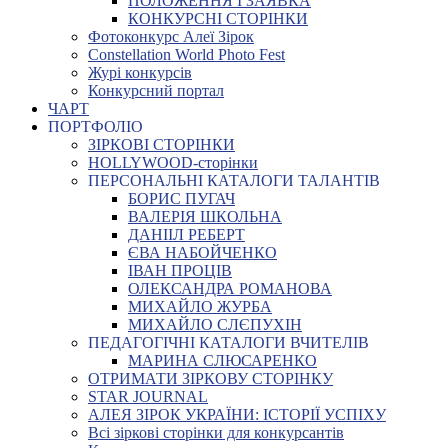
ПОЛОЖЕННЯ І ЗАЯВКА
КОНКУРСНІ СТОРІНКИ
Фотоконкурс Алеї Зірок
Constellation World Photo Fest
Журі конкурсів
Конкурсний портал
ЧАРТ
ПОРТФОЛІО
ЗІРКОВІ СТОРІНКИ
HOLLYWOOD-сторінки
ПЕРСОНАЛЬНІ КАТАЛОГИ ТАЛАНТІВ
БОРИС ПУГАЧ
ВАЛЕРІЯ ШКОЛЬНА
ДАНІІЛ РЕБЕРТ
ЄВА НАБОЙЧЕНКО
ІВАН ПРОЦІВ
ОЛЕКСАНДРА РОМАНОВА
МИХАЙЛО ЖУРБА
МИХАЙЛО СЛЄПУХІН
ПЕДАГОГІЧНІ КАТАЛОГИ ВЧИТЕЛІВ
МАРИНА СЛЮСАРЕНКО
ОТРИМАТИ ЗІРКОВУ СТОРІНКУ
STAR JOURNAL
АЛЕЯ ЗІРОК УКРАЇНИ: ІСТОРІЇ УСПІХУ
Всі зіркові сторінки для конкурсантів