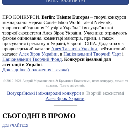
ГРУПА ТАЛАНТІВ ТУТ
ПРО КОНКУРСИ.
Berlin: Talente Europas
– творчі конкурси
міжнародної мережі Constellation World Talent Network,
творчого об’єднання “Сузір’я Україна” і всеукраїнської
творчої екосистеми Алея Зірок України. Учасники отримують
фахове оцінювання, коментарі майстрів, призи, а також
просування і рекламу в Україні, Європі і США. Додаються в
продюсерський каталог
Алея Талантів України
, рейтинговий
каталог
Алея Зірок України
, в
Національний Творчий Чарт
і
Національний Творчий Фонд
.
Конкурси ідеальні для
атестації в Україні
.
Докладніше (положення і заявка)
.
© 2010-2026 Андрій Мірошниченко & Креативні Екосистеми, назва конкурсу, дизайн та
правила. | Також sui generis.
Всеукраїнські і міжнародні конкурси
в Творчій екосистемі
Алея Зірок України
.
__________
СЬОГОДНІ В ПРОМО
ДОЛУЧАЙТЕСЯ