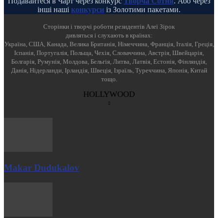
Подавайтеся в Чарт через конкурс
Творча Сотня
. Або через
інші наші
конкурси
із Золотими пакетами.
Cторінки і творчі роботи резидентів Алеї Зірок
дивляться і слухають в країнах:
Україна, США, Канада, Велика Британія, Німеччина, Франція, Італія, Греція,
Іспанія, Португалія, Польща, Чехія, Словаччина, Австрія, Швейцарія,
Болгарія, Румунія, Молдова, Бельгія, Литва, Латвія, Естонія, Фінляндія,
Данія, Нідерланди, Ірландія, Швеція, Ізраїль, Туреччина, Японія, Китай
тощо.
HOLLYWOOD
Makar Dudukalov