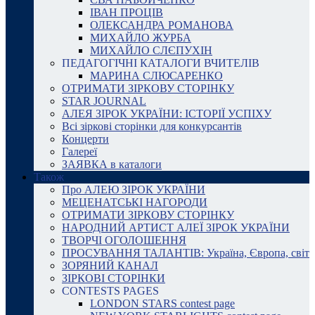
ІВАН ПРОЦІВ
ОЛЕКСАНДРА РОМАНОВА
МИХАЙЛО ЖУРБА
МИХАЙЛО СЛЄПУХІН
ПЕДАГОГІЧНІ КАТАЛОГИ ВЧИТЕЛІВ
МАРИНА СЛЮСАРЕНКО
ОТРИМАТИ ЗІРКОВУ СТОРІНКУ
STAR JOURNAL
АЛЕЯ ЗІРОК УКРАЇНИ: ІСТОРІЇ УСПІХУ
Всі зіркові сторінки для конкурсантів
Концерти
Галереї
ЗАЯВКА в каталоги
Також
Про АЛЕЮ ЗІРОК УКРАЇНИ
МЕЦЕНАТСЬКІ НАГОРОДИ
ОТРИМАТИ ЗІРКОВУ СТОРІНКУ
НАРОДНИЙ АРТИСТ АЛЕЇ ЗІРОК УКРАЇНИ
ТВОРЧІ ОГОЛОШЕННЯ
ПРОСУВАННЯ ТАЛАНТІВ: Україна, Європа, світ
ЗОРЯНИЙ КАНАЛ
ЗІРКОВІ СТОРІНКИ
CONTESTS PAGES
LONDON STARS contest page