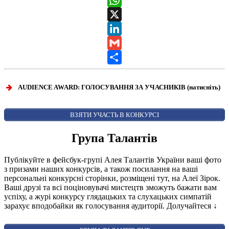
WhatsApp
X
LinkedIn
Gmail
Share
AUDIENCE AWARD: ГОЛОСУВАННЯ ЗА УЧАСНИКІВ (натисніть)
ВІДКРИТИ ФОРМУ ДЛЯ ГОЛОСУВАННЯ
AUDIENCE AWARD
ВЗЯТИ УЧАСТЬ В КОНКУРСІ
Група Талантів
Публікуйте в фейсбук-групі Алея Талантів України ваші фото
з призами наших конкурсів, а також посилання на ваші
персональні конкурсні сторінки, розміщені тут, на Алеї Зірок.
Ваші друзі та всі поціновувачі мистецтв зможуть бажати вам
успіху, а журі конкурсу глядацьких та слухацьких симпатій
зарахує вподобайки як голосування аудиторії. Долучайтеся
↓