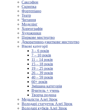
Саксофон
Скрипка
Фортепіано
Театр
Читання
Моделінг
Хореографія
Художники
Циркове мистецтво
Декоративно-ужиткове мистецтво
Вікові категорії
3 – 6 років
7 – 10 років
11 – 14 років
15 – 18 років
19 – 25 років
26 – 39 років
40 – 59 років
60+ років
Змішана категорія
Вчитель + учень
Творча родина
Медалісти Алеї Зірок
Володарі статуеток Алеї Зірок
Володарі кубків Алеї Зірок