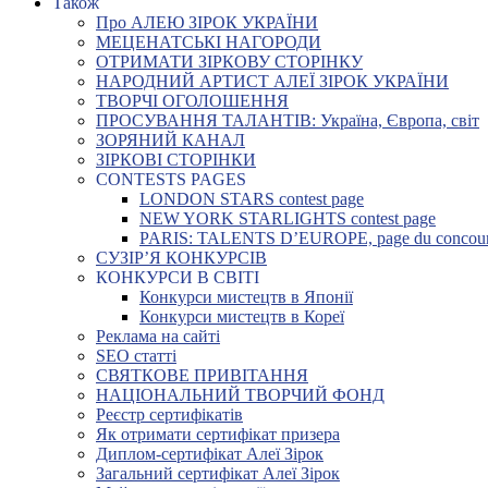
Також
Про АЛЕЮ ЗІРОК УКРАЇНИ
МЕЦЕНАТСЬКІ НАГОРОДИ
ОТРИМАТИ ЗІРКОВУ СТОРІНКУ
НАРОДНИЙ АРТИСТ АЛЕЇ ЗІРОК УКРАЇНИ
ТВОРЧІ ОГОЛОШЕННЯ
ПРОСУВАННЯ ТАЛАНТІВ: Україна, Європа, світ
ЗОРЯНИЙ КАНАЛ
ЗІРКОВІ СТОРІНКИ
CONTESTS PAGES
LONDON STARS contest page
NEW YORK STARLIGHTS contest page
PARIS: TALENTS D’EUROPE, page du concou
СУЗІР’Я КОНКУРСІВ
КОНКУРСИ В СВІТІ
Конкурси мистецтв в Японії
Конкурси мистецтв в Кореї
Реклама на сайті
SEO статті
СВЯТКОВЕ ПРИВІТАННЯ
НАЦІОНАЛЬНИЙ ТВОРЧИЙ ФОНД
Реєстр сертифікатів
Як отримати сертифікат призера
Диплом-сертифікат Алеї Зірок
Загальний сертифікат Алеї Зірок