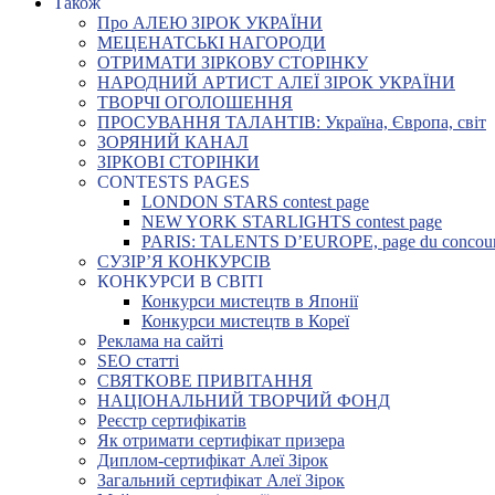
Також
Про АЛЕЮ ЗІРОК УКРАЇНИ
МЕЦЕНАТСЬКІ НАГОРОДИ
ОТРИМАТИ ЗІРКОВУ СТОРІНКУ
НАРОДНИЙ АРТИСТ АЛЕЇ ЗІРОК УКРАЇНИ
ТВОРЧІ ОГОЛОШЕННЯ
ПРОСУВАННЯ ТАЛАНТІВ: Україна, Європа, світ
ЗОРЯНИЙ КАНАЛ
ЗІРКОВІ СТОРІНКИ
CONTESTS PAGES
LONDON STARS contest page
NEW YORK STARLIGHTS contest page
PARIS: TALENTS D’EUROPE, page du concou
СУЗІР’Я КОНКУРСІВ
КОНКУРСИ В СВІТІ
Конкурси мистецтв в Японії
Конкурси мистецтв в Кореї
Реклама на сайті
SEO статті
СВЯТКОВЕ ПРИВІТАННЯ
НАЦІОНАЛЬНИЙ ТВОРЧИЙ ФОНД
Реєстр сертифікатів
Як отримати сертифікат призера
Диплом-сертифікат Алеї Зірок
Загальний сертифікат Алеї Зірок