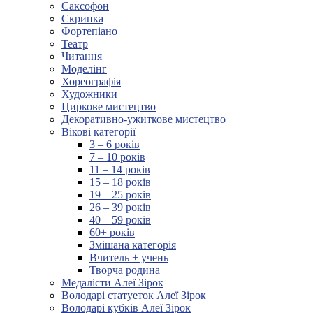
Саксофон
Скрипка
Фортепіано
Театр
Читання
Моделінг
Хореографія
Художники
Циркове мистецтво
Декоративно-ужиткове мистецтво
Вікові категорії
3 – 6 років
7 – 10 років
11 – 14 років
15 – 18 років
19 – 25 років
26 – 39 років
40 – 59 років
60+ років
Змішана категорія
Вчитель + учень
Творча родина
Медалісти Алеї Зірок
Володарі статуеток Алеї Зірок
Володарі кубків Алеї Зірок