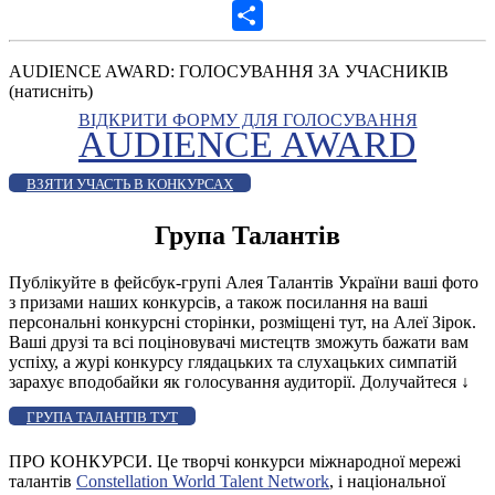
Gmail
Share
AUDIENCE AWARD: ГОЛОСУВАННЯ ЗА УЧАСНИКІВ
(натисніть)
ВІДКРИТИ ФОРМУ ДЛЯ ГОЛОСУВАННЯ
AUDIENCE AWARD
ВЗЯТИ УЧАСТЬ В КОНКУРСАХ
Група Талантів
Публікуйте в фейсбук-групі Алея Талантів України ваші фото
з призами наших конкурсів, а також посилання на ваші
персональні конкурсні сторінки, розміщені тут, на Алеї Зірок.
Ваші друзі та всі поціновувачі мистецтв зможуть бажати вам
успіху, а журі конкурсу глядацьких та слухацьких симпатій
зарахує вподобайки як голосування аудиторії. Долучайтеся
↓
ГРУПА ТАЛАНТІВ ТУТ
ПРО КОНКУРСИ. Це творчі конкурси міжнародної мережі
талантів
Constellation World Talent Network
, і національної