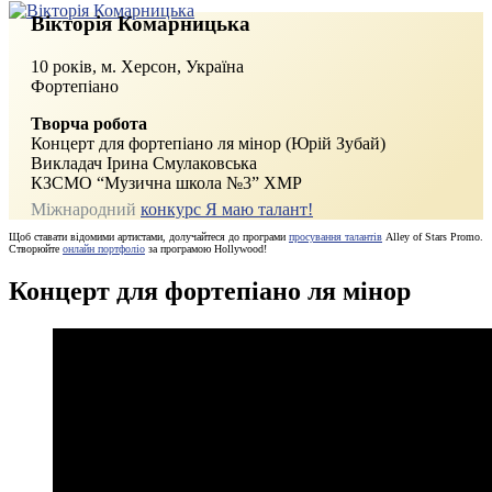
Вікторія Комарницька
10 років, м. Херсон, Україна
Фортепіано
Творча робота
Концерт для фортепіано ля мінор (Юрій Зубай)
Викладач Ірина Смулаковська
КЗСМО “Музична школа №3” ХМР
Міжнародний
конкурс Я маю талант!
Щоб ставати відомими артистами, долучайтеся до програми
просування талантів
Alley of Stars Promo.
Створюйте
онлайн портфоліо
за програмою Hollywood!
Концерт для фортепіано ля мінор