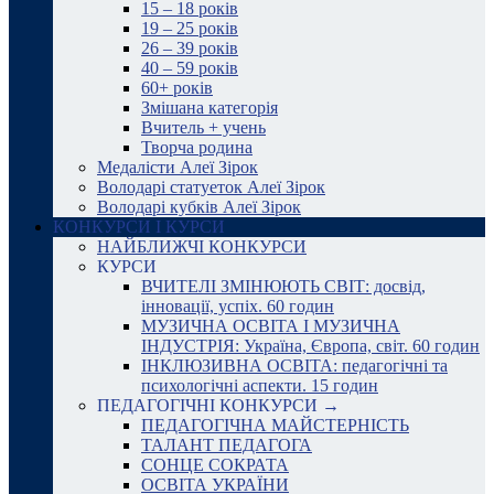
15 – 18 років
19 – 25 років
26 – 39 років
40 – 59 років
60+ років
Змішана категорія
Вчитель + учень
Творча родина
Медалісти Алеї Зірок
Володарі статуеток Алеї Зірок
Володарі кубків Алеї Зірок
КОНКУРСИ І КУРСИ
НАЙБЛИЖЧІ КОНКУРСИ
КУРСИ
ВЧИТЕЛІ ЗМІНЮЮТЬ СВІТ: досвід,
інновації, успіх. 60 годин
МУЗИЧНА ОСВІТА І МУЗИЧНА
ІНДУСТРІЯ: Україна, Європа, світ. 60 годин
ІНКЛЮЗИВНА ОСВІТА: педагогічні та
психологічні аспекти. 15 годин
ПЕДАГОГІЧНІ КОНКУРСИ →
ПЕДАГОГІЧНА МАЙСТЕРНІСТЬ
ТАЛАНТ ПЕДАГОГА
СОНЦЕ СОКРАТА
ОСВІТА УКРАЇНИ