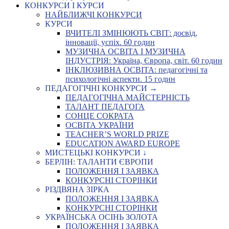
КОНКУРСИ І КУРСИ
НАЙБЛИЖЧІ КОНКУРСИ
КУРСИ
ВЧИТЕЛІ ЗМІНЮЮТЬ СВІТ: досвід,
інновації, успіх. 60 годин
МУЗИЧНА ОСВІТА І МУЗИЧНА
ІНДУСТРІЯ: Україна, Європа, світ. 60 годин
ІНКЛЮЗИВНА ОСВІТА: педагогічні та
психологічні аспекти. 15 годин
ПЕДАГОГІЧНІ КОНКУРСИ →
ПЕДАГОГІЧНА МАЙСТЕРНІСТЬ
ТАЛАНТ ПЕДАГОГА
СОНЦЕ СОКРАТА
ОСВІТА УКРАЇНИ
TEACHER’S WORLD PRIZE
EDUCATION AWARD EUROPE
МИСТЕЦЬКІ КОНКУРСИ ↓
БЕРЛІН: ТАЛАНТИ ЄВРОПИ
ПОЛОЖЕННЯ І ЗАЯВКА
КОНКУРСНІ СТОРІНКИ
РІЗДВЯНА ЗІРКА
ПОЛОЖЕННЯ І ЗАЯВКА
КОНКУРСНІ СТОРІНКИ
УКРАЇНСЬКА ОСІНЬ ЗОЛОТА
ПОЛОЖЕННЯ І ЗАЯВКА