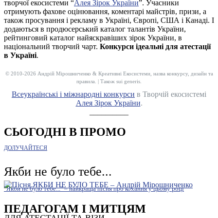
творчої екосистеми “
Алея Зірок України
”. Учасники
отримують фахове оцінювання, коментарі майстрів, призи, а
також просування і рекламу в Україні, Європі, США і Канаді. І
додаються в продюсерський каталог талантів України,
рейтинговий каталог найяскравіших зірок України, в
національний творчий чарт.
Конкурси ідеальні для атестації
в Україні
.
© 2010-2026 Андрій Мірошниченко & Креативні Екосистеми, назва конкурсу, дизайн та
правила. | Також sui generis.
Всеукраїнські і міжнародні конкурси
в Творчій екосистемі
Алея Зірок України
.
__________
СЬОГОДНІ В ПРОМО
ДОЛУЧАЙТЕСЯ
Якби не було тебе...
"Якби не було тебе..." – найкраща пісня про кохання у цьому році
ПЕДАГОГАМ І МИТЦЯМ