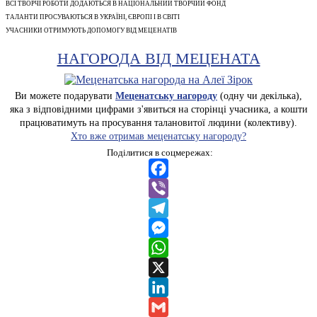
ВСІ ТВОРЧІ РОБОТИ ДОДАЮТЬСЯ В НАЦІОНАЛЬНИЙ ТВОРЧИЙ ФОНД
ТАЛАНТИ ПРОСУВАЮТЬСЯ В УКРАЇНІ, ЄВРОПІ І В СВІТІ
УЧАСНИКИ ОТРИМУЮТЬ ДОПОМОГУ ВІД МЕЦЕНАТІВ
НАГОРОДА ВІД МЕЦЕНАТА
Ви можете подарувати
Меценатську нагороду
(одну чи декілька),
яка з відповідними цифрами з'явиться на сторінці учасника, а кошти
працюватимуть на просування талановитої людини (колективу).
Хто вже отримав меценатську нагороду?
Поділитися в соцмережах:
Facebook
Viber
Telegram
Messenger
WhatsApp
X
LinkedIn