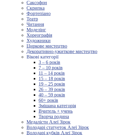
Саксофон
Скрипка
Фортепіано
Театр
Читання
Моделінг
Хореографія
Художники
Циркове мистецтво
Декоративно-ужиткове мистецтво
Вікові категорії
3 – 6 років
7 – 10 років
11 – 14 років
15 – 18 років
19 – 25 років
26 – 39 років
40 – 59 років
60+ років
Змішана категорія
Вчитель + учень
Творча родина
Медалісти Алеї Зірок
Володарі статуеток Алеї Зірок
Володарі кубків Алеї Зірок