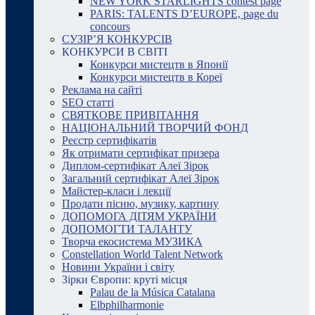
NEW YORK STARLIGHTS contest page
PARIS: TALENTS D’EUROPE, page du
concours
СУЗІР’Я КОНКУРСІВ
КОНКУРСИ В СВІТІ
Конкурси мистецтв в Японії
Конкурси мистецтв в Кореї
Реклама на сайті
SEO статті
СВЯТКОВЕ ПРИВІТАННЯ
НАЦІОНАЛЬНИЙ ТВОРЧИЙ ФОНД
Реєстр сертифікатів
Як отримати сертифікат призера
Диплом-сертифікат Алеї Зірок
Загальний сертифікат Алеї Зірок
Майстер-класи і лекції
Продати пісню, музику, картину
ДОПОМОГА ДІТЯМ УКРАЇНИ
ДОПОМОГТИ ТАЛАНТУ
Творча екосистема МУЗИКА
Constellation World Talent Network
Новини України і світу
Зірки Європи: круті місця
Palau de la Música Catalana
Elbphilharmonie