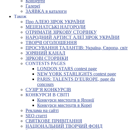
Концерти
Галереї
ЗАЯВКА в каталоги
Також
Про АЛЕЮ ЗІРОК УКРАЇНИ
МЕЦЕНАТСЬКІ НАГОРОДИ
ОТРИМАТИ ЗІРКОВУ СТОРІНКУ
НАРОДНИЙ АРТИСТ АЛЕЇ ЗІРОК УКРАЇНИ
ТВОРЧІ ОГОЛОШЕННЯ
ПРОСУВАННЯ ТАЛАНТІВ: Україна, Європа, світ
ЗОРЯНИЙ КАНАЛ
ЗІРКОВІ СТОРІНКИ
CONTESTS PAGES
LONDON STARS contest page
NEW YORK STARLIGHTS contest page
PARIS: TALENTS D’EUROPE, page du
concours
СУЗІР’Я КОНКУРСІВ
КОНКУРСИ В СВІТІ
Конкурси мистецтв в Японії
Конкурси мистецтв в Кореї
Реклама на сайті
SEO статті
СВЯТКОВЕ ПРИВІТАННЯ
НАЦІОНАЛЬНИЙ ТВОРЧИЙ ФОНД