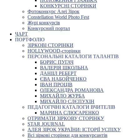
ПОЛОЖЕННЯ І ЗАЯВКА
КОНКУРСНІ СТОРІНКИ
Фотоконкурс Алеї Зірок
Constellation World Photo Fest
Журі конкурсів
Конкурсний портал
ЧАРТ
ПОРТФОЛІО
ЗІРКОВІ СТОРІНКИ
HOLLYWOOD-сторінки
ПЕРСОНАЛЬНІ КАТАЛОГИ ТАЛАНТІВ
БОРИС ПУГАЧ
ВАЛЕРІЯ ШКОЛЬНА
ДАНІІЛ РЕБЕРТ
ЄВА НАБОЙЧЕНКО
ІВАН ПРОЦІВ
ОЛЕКСАНДРА РОМАНОВА
МИХАЙЛО ЖУРБА
МИХАЙЛО СЛЄПУХІН
ПЕДАГОГІЧНІ КАТАЛОГИ ВЧИТЕЛІВ
МАРИНА СЛЮСАРЕНКО
ОТРИМАТИ ЗІРКОВУ СТОРІНКУ
STAR JOURNAL
АЛЕЯ ЗІРОК УКРАЇНИ: ІСТОРІЇ УСПІХУ
Всі зіркові сторінки для конкурсантів