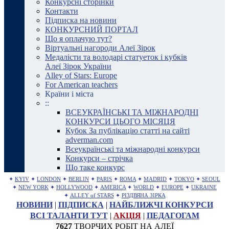
Конкурсні сторінки
Контакти
Підписка на новини
КОНКУРСНИЙ ПОРТАЛ
Що я оплачую тут?
Віртуальні нагороди Алеї Зірок
Медалісти та володарі статуеток і кубків
Алеї Зірок України
Alley of Stars: Europe
For American teachers
Країни і міста
::
ВСЕУКРАЇНСЬКІ ТА МІЖНАРОДНІ
КОНКУРСИ ЦЬОГО МІСЯЦЯ
Кубок За публікацію статті на сайті
adverman.com
Всеукраїнські та міжнародні конкурси
Конкурси – стрічка
Що таке конкурс
✦
KYIV
✦
LONDON
✦
BERLIN
✦
PARIS
✦
ROMA
✦
MADRID
✦
TOKYO
✦
SEOUL
✦
NEW YORK
✦
HOLLYWOOD
✦
AMERICA
✦
WORLD
✦
EUROPE
✦
UKRAINE
✦
ALLEY of STARS
✦
РІЗДВЯНА ЗІРКА
НОВИНИ
|
ПІДПИСКА
|
НАЙБЛИЖЧІ КОНКУРСИ
ВСІ ТАЛАНТИ ТУТ
|
АКЦІЯ
|
ПЕДАГОГАМ
7627
ТВОРЧИХ РОБІТ НА АЛЕЇ