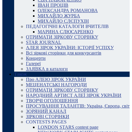
ІВАН ПРОЦІВ
ОЛЕКСАНДРА РОМАНОВА
МИХАЙЛО ЖУРБА
МИХАЙЛО СЛЄПУХІН
ПЕДАГОГІЧНІ КАТАЛОГИ ВЧИТЕЛІВ
МАРИНА СЛЮСАРЕНКО
ОТРИМАТИ ЗІРКОВУ СТОРІНКУ
STAR JOURNAL
АЛЕЯ ЗІРОК УКРАЇНИ: ІСТОРІЇ УСПІХУ
Всі зіркові сторінки для конкурсантів
Концерти
Галереї
ЗАЯВКА в каталоги
Також
Про АЛЕЮ ЗІРОК УКРАЇНИ
МЕЦЕНАТСЬКІ НАГОРОДИ
ОТРИМАТИ ЗІРКОВУ СТОРІНКУ
НАРОДНИЙ АРТИСТ АЛЕЇ ЗІРОК УКРАЇНИ
ТВОРЧІ ОГОЛОШЕННЯ
ПРОСУВАННЯ ТАЛАНТІВ: Україна, Європа, світ
ЗОРЯНИЙ КАНАЛ
ЗІРКОВІ СТОРІНКИ
CONTESTS PAGES
LONDON STARS contest page