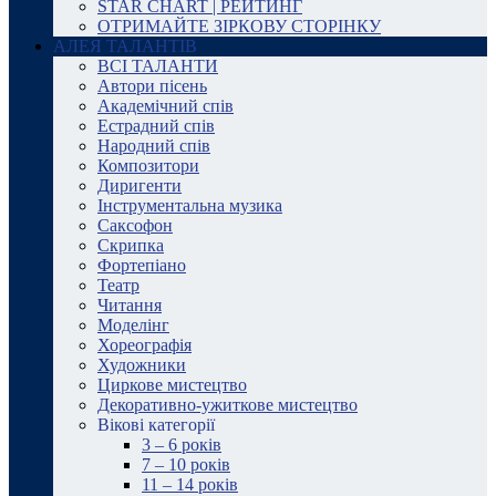
STAR CHART | РЕЙТИНГ
ОТРИМАЙТЕ ЗІРКОВУ СТОРІНКУ
АЛЕЯ ТАЛАНТІВ
ВСІ ТАЛАНТИ
Автори пісень
Академічний спів
Естрадний спів
Народний спів
Композитори
Диригенти
Інструментальна музика
Саксофон
Скрипка
Фортепіано
Театр
Читання
Моделінг
Хореографія
Художники
Циркове мистецтво
Декоративно-ужиткове мистецтво
Вікові категорії
3 – 6 років
7 – 10 років
11 – 14 років