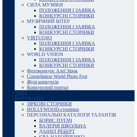
СИЛА МУЗИКИ
ПОЛОЖЕННЯ І ЗАЯВКА
КОНКУРСНІ СТОРІНКИ
МУЗИЧНИЙ ВІТЕР
ПОЛОЖЕННЯ І ЗАЯВКА
КОНКУРСНІ СТОРІНКИ
VIRTUOSO
ПОЛОЖЕННЯ І ЗАЯВКА
КОНКУРСНІ СТОРІНКИ
WORLD VISION
ПОЛОЖЕННЯ І ЗАЯВКА
КОНКУРСНІ СТОРІНКИ
Фотоконкурс Алеї Зірок
Constellation World Photo Fest
Журі конкурсів
Конкурсний портал
ЧАРТ
ПОРТФОЛІО
ЗІРКОВІ СТОРІНКИ
HOLLYWOOD-сторінки
ПЕРСОНАЛЬНІ КАТАЛОГИ ТАЛАНТІВ
БОРИС ПУГАЧ
ВАЛЕРІЯ ШКОЛЬНА
ДАНІІЛ РЕБЕРТ
ЄВА НАБОЙЧЕНКО