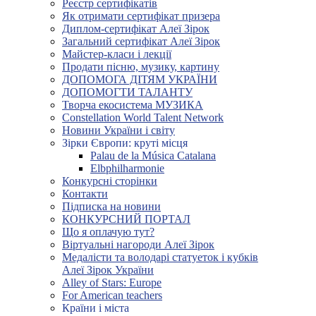
Реєстр сертифікатів
Як отримати сертифікат призера
Диплом-сертифікат Алеї Зірок
Загальний сертифікат Алеї Зірок
Майстер-класи і лекції
Продати пісню, музику, картину
ДОПОМОГА ДІТЯМ УКРАЇНИ
ДОПОМОГТИ ТАЛАНТУ
Творча екосистема МУЗИКА
Constellation World Talent Network
Новини України і світу
Зірки Європи: круті місця
Palau de la Música Catalana
Elbphilharmonie
Конкурсні сторінки
Контакти
Підписка на новини
КОНКУРСНИЙ ПОРТАЛ
Що я оплачую тут?
Віртуальні нагороди Алеї Зірок
Медалісти та володарі статуеток і кубків
Алеї Зірок України
Alley of Stars: Europe
For American teachers
Країни і міста