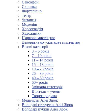
Саксофон
Скрипка
Фортепіано
Театр
Читання
Моделінг
Хореографія
Художники
Циркове мистецтво
Декоративно-ужиткове мистецтво
Вікові категорії
3 – 6 років
7 – 10 років
11 – 14 років
15 – 18 років
19 – 25 років
26 – 39 років
40 – 59 років
60+ років
Змішана категорія
Вчитель + учень
Творча родина
Медалісти Алеї Зірок
Володарі статуеток Алеї Зірок
Володарі кубків Алеї Зірок