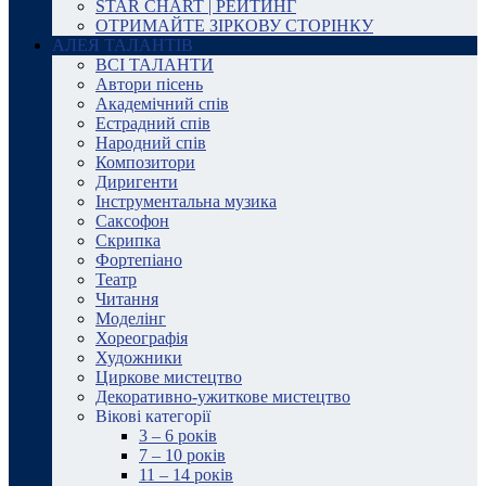
STAR CHART | РЕЙТИНГ
ОТРИМАЙТЕ ЗІРКОВУ СТОРІНКУ
АЛЕЯ ТАЛАНТІВ
ВСІ ТАЛАНТИ
Автори пісень
Академічний спів
Естрадний спів
Народний спів
Композитори
Диригенти
Інструментальна музика
Саксофон
Скрипка
Фортепіано
Театр
Читання
Моделінг
Хореографія
Художники
Циркове мистецтво
Декоративно-ужиткове мистецтво
Вікові категорії
3 – 6 років
7 – 10 років
11 – 14 років