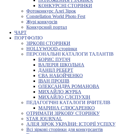
ПОЛОЖЕННЯ І ЗАЯВКА
КОНКУРСНІ СТОРІНКИ
Фотоконкурс Алеї Зірок
Constellation World Photo Fest
Журі конкурсів
Конкурсний портал
ЧАРТ
ПОРТФОЛІО
ЗІРКОВІ СТОРІНКИ
HOLLYWOOD-сторінки
ПЕРСОНАЛЬНІ КАТАЛОГИ ТАЛАНТІВ
БОРИС ПУГАЧ
ВАЛЕРІЯ ШКОЛЬНА
ДАНІІЛ РЕБЕРТ
ЄВА НАБОЙЧЕНКО
ІВАН ПРОЦІВ
ОЛЕКСАНДРА РОМАНОВА
МИХАЙЛО ЖУРБА
МИХАЙЛО СЛЄПУХІН
ПЕДАГОГІЧНІ КАТАЛОГИ ВЧИТЕЛІВ
МАРИНА СЛЮСАРЕНКО
ОТРИМАТИ ЗІРКОВУ СТОРІНКУ
STAR JOURNAL
АЛЕЯ ЗІРОК УКРАЇНИ: ІСТОРІЇ УСПІХУ
Всі зіркові сторінки для конкурсантів