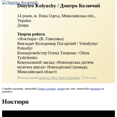
Dmytro Kolyuchy / Дмитро Колючий
14 років, м.
Нова Одеса, Миколаївська обл.,
Україна
Домра
Творча робота
«Ноктюрн» (В. Гомоляка)
Викладач Володимир Погорілий / Volodymyr
Pohorilyi
Концертмейстер Олена Тищенко / Olena
Tyshchenko
Комунальний заклад «Новоодеська дитяча
музична школа» Новоодеської громади,
Миколаївської області
Міжнародний
конкурс New York Starlights
. 15‑й сезон
Ставайте відомими, замовляйте
Зіркові сторінки
,
новини
про себе, запрошуйте
меценатів
на
допомогу.
Ноктюрн