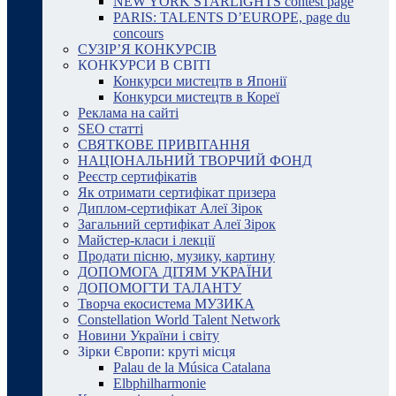
NEW YORK STARLIGHTS contest page
PARIS: TALENTS D’EUROPE, page du
concours
СУЗІР’Я КОНКУРСІВ
КОНКУРСИ В СВІТІ
Конкурси мистецтв в Японії
Конкурси мистецтв в Кореї
Реклама на сайті
SEO статті
СВЯТКОВЕ ПРИВІТАННЯ
НАЦІОНАЛЬНИЙ ТВОРЧИЙ ФОНД
Реєстр сертифікатів
Як отримати сертифікат призера
Диплом-сертифікат Алеї Зірок
Загальний сертифікат Алеї Зірок
Майстер-класи і лекції
Продати пісню, музику, картину
ДОПОМОГА ДІТЯМ УКРАЇНИ
ДОПОМОГТИ ТАЛАНТУ
Творча екосистема МУЗИКА
Constellation World Talent Network
Новини України і світу
Зірки Європи: круті місця
Palau de la Música Catalana
Elbphilharmonie