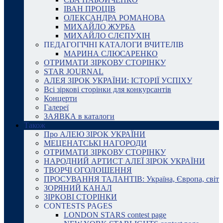
ІВАН ПРОЦІВ
ОЛЕКСАНДРА РОМАНОВА
МИХАЙЛО ЖУРБА
МИХАЙЛО СЛЄПУХІН
ПЕДАГОГІЧНІ КАТАЛОГИ ВЧИТЕЛІВ
МАРИНА СЛЮСАРЕНКО
ОТРИМАТИ ЗІРКОВУ СТОРІНКУ
STAR JOURNAL
АЛЕЯ ЗІРОК УКРАЇНИ: ІСТОРІЇ УСПІХУ
Всі зіркові сторінки для конкурсантів
Концерти
Галереї
ЗАЯВКА в каталоги
Також
Про АЛЕЮ ЗІРОК УКРАЇНИ
МЕЦЕНАТСЬКІ НАГОРОДИ
ОТРИМАТИ ЗІРКОВУ СТОРІНКУ
НАРОДНИЙ АРТИСТ АЛЕЇ ЗІРОК УКРАЇНИ
ТВОРЧІ ОГОЛОШЕННЯ
ПРОСУВАННЯ ТАЛАНТІВ: Україна, Європа, світ
ЗОРЯНИЙ КАНАЛ
ЗІРКОВІ СТОРІНКИ
CONTESTS PAGES
LONDON STARS contest page