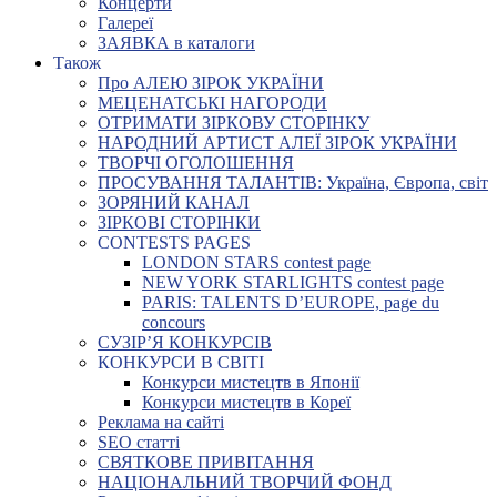
Концерти
Галереї
ЗАЯВКА в каталоги
Також
Про АЛЕЮ ЗІРОК УКРАЇНИ
МЕЦЕНАТСЬКІ НАГОРОДИ
ОТРИМАТИ ЗІРКОВУ СТОРІНКУ
НАРОДНИЙ АРТИСТ АЛЕЇ ЗІРОК УКРАЇНИ
ТВОРЧІ ОГОЛОШЕННЯ
ПРОСУВАННЯ ТАЛАНТІВ: Україна, Європа, світ
ЗОРЯНИЙ КАНАЛ
ЗІРКОВІ СТОРІНКИ
CONTESTS PAGES
LONDON STARS contest page
NEW YORK STARLIGHTS contest page
PARIS: TALENTS D’EUROPE, page du
concours
СУЗІР’Я КОНКУРСІВ
КОНКУРСИ В СВІТІ
Конкурси мистецтв в Японії
Конкурси мистецтв в Кореї
Реклама на сайті
SEO статті
СВЯТКОВЕ ПРИВІТАННЯ
НАЦІОНАЛЬНИЙ ТВОРЧИЙ ФОНД