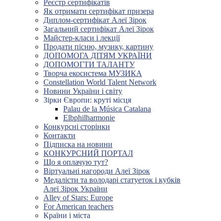
Реєстр сертифікатів
Як отримати сертифікат призера
Диплом-сертифікат Алеї Зірок
Загальний сертифікат Алеї Зірок
Майстер-класи і лекції
Продати пісню, музику, картину
ДОПОМОГА ДІТЯМ УКРАЇНИ
ДОПОМОГТИ ТАЛАНТУ
Творча екосистема МУЗИКА
Constellation World Talent Network
Новини України і світу
Зірки Європи: круті місця
Palau de la Música Catalana
Elbphilharmonie
Конкурсні сторінки
Контакти
Підписка на новини
КОНКУРСНИЙ ПОРТАЛ
Що я оплачую тут?
Віртуальні нагороди Алеї Зірок
Медалісти та володарі статуеток і кубків
Алеї Зірок України
Alley of Stars: Europe
For American teachers
Країни і міста