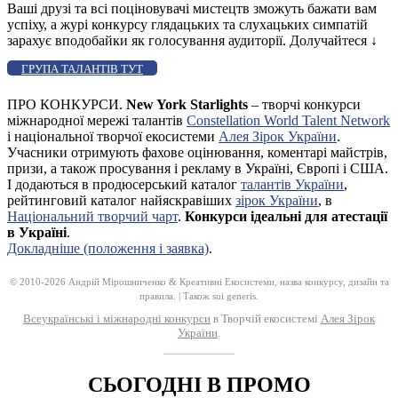
Ваші друзі та всі поціновувачі мистецтв зможуть бажати вам
успіху, а журі конкурсу глядацьких та слухацьких симпатій
зарахує вподобайки як голосування аудиторії. Долучайтеся
↓
ГРУПА ТАЛАНТІВ ТУТ
ПРО КОНКУРСИ.
New York Starlights
– творчі конкурси
міжнародної мережі талантів
Constellation World Talent Network
і національної творчої екосистеми
Алея Зірок України
.
Учасники отримують фахове оцінювання, коментарі майстрів,
призи, а також просування і рекламу в Україні, Європі і США.
І додаються в продюсерський каталог
талантів України
,
рейтинговий каталог найяскравіших
зірок України
, в
Національний творчий чарт
.
Конкурси ідеальні для атестації
в Україні
.
Докладніше (положення і заявка)
.
© 2010-2026 Андрій Мірошниченко & Креативні Екосистеми, назва конкурсу, дизайн та
правила. | Також sui generis.
Всеукраїнські і міжнародні конкурси
в Творчій екосистемі
Алея Зірок
України
.
__________
СЬОГОДНІ В ПРОМО