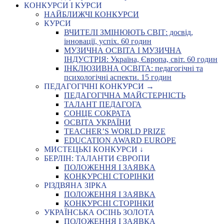
КОНКУРСИ І КУРСИ
НАЙБЛИЖЧІ КОНКУРСИ
КУРСИ
ВЧИТЕЛІ ЗМІНЮЮТЬ СВІТ: досвід,
інновації, успіх. 60 годин
МУЗИЧНА ОСВІТА І МУЗИЧНА
ІНДУСТРІЯ: Україна, Європа, світ. 60 годин
ІНКЛЮЗИВНА ОСВІТА: педагогічні та
психологічні аспекти. 15 годин
ПЕДАГОГІЧНІ КОНКУРСИ →
ПЕДАГОГІЧНА МАЙСТЕРНІСТЬ
ТАЛАНТ ПЕДАГОГА
СОНЦЕ СОКРАТА
ОСВІТА УКРАЇНИ
TEACHER’S WORLD PRIZE
EDUCATION AWARD EUROPE
МИСТЕЦЬКІ КОНКУРСИ ↓
БЕРЛІН: ТАЛАНТИ ЄВРОПИ
ПОЛОЖЕННЯ І ЗАЯВКА
КОНКУРСНІ СТОРІНКИ
РІЗДВЯНА ЗІРКА
ПОЛОЖЕННЯ І ЗАЯВКА
КОНКУРСНІ СТОРІНКИ
УКРАЇНСЬКА ОСІНЬ ЗОЛОТА
ПОЛОЖЕННЯ І ЗАЯВКА