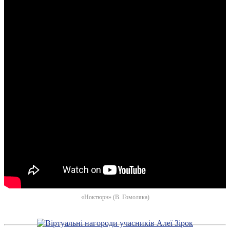
«Ноктюрн» (В. Гомоляка)