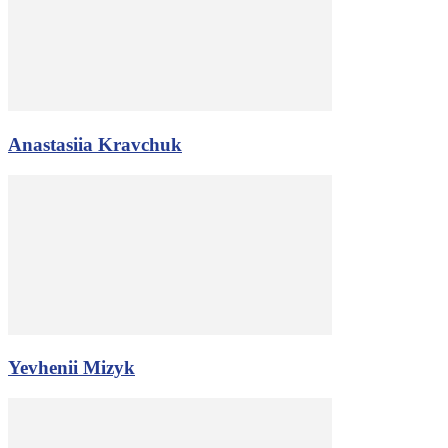
Anastasiia Kravchuk
Yevhenii Mizyk