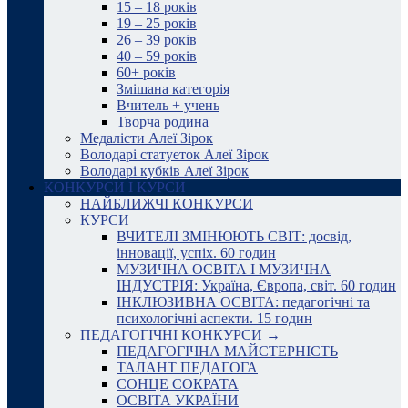
15 – 18 років
19 – 25 років
26 – 39 років
40 – 59 років
60+ років
Змішана категорія
Вчитель + учень
Творча родина
Медалісти Алеї Зірок
Володарі статуеток Алеї Зірок
Володарі кубків Алеї Зірок
КОНКУРСИ І КУРСИ
НАЙБЛИЖЧІ КОНКУРСИ
КУРСИ
ВЧИТЕЛІ ЗМІНЮЮТЬ СВІТ: досвід,
інновації, успіх. 60 годин
МУЗИЧНА ОСВІТА І МУЗИЧНА
ІНДУСТРІЯ: Україна, Європа, світ. 60 годин
ІНКЛЮЗИВНА ОСВІТА: педагогічні та
психологічні аспекти. 15 годин
ПЕДАГОГІЧНІ КОНКУРСИ →
ПЕДАГОГІЧНА МАЙСТЕРНІСТЬ
ТАЛАНТ ПЕДАГОГА
СОНЦЕ СОКРАТА
ОСВІТА УКРАЇНИ