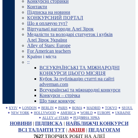
Конкурсні сторінки
Контакти
Підписка на новини
КОНКУРСНИЙ ПОРТАЛ
Що я оплачую тут?
Віртуальні нагороди Алеї Зірок
Медалісти та володарі статуеток і кубків
Алеї Зірок України
Alley of Stars: Europe
For American teachers
Країни і міста
::
ВСЕУКРАЇНСЬКІ ТА МІЖНАРОДНІ
КОНКУРСИ ЦЬОГО МІСЯЦЯ
Кубок За публікацію статті на сайті
adverman.com
Всеукраїнські та міжнародні конкурси
Конкурси – стрічка
Що таке конкурс
✦
KYIV
✦
LONDON
✦
BERLIN
✦
PARIS
✦
ROMA
✦
MADRID
✦
TOKYO
✦
SEOUL
✦
NEW YORK
✦
HOLLYWOOD
✦
AMERICA
✦
WORLD
✦
EUROPE
✦
UKRAINE
✦
ALLEY of STARS
✦
РІЗДВЯНА ЗІРКА
НОВИНИ
|
ПІДПИСКА
|
НАЙБЛИЖЧІ КОНКУРСИ
ВСІ ТАЛАНТИ ТУТ
|
АКЦІЯ
|
ПЕДАГОГАМ
7627
ТВОРЧИХ РОБІТ НА АЛЕЇ