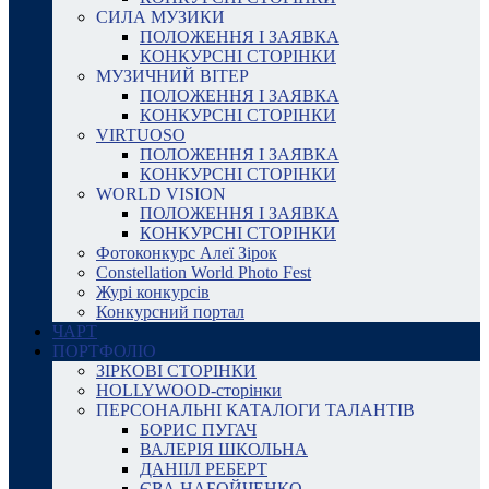
СИЛА МУЗИКИ
ПОЛОЖЕННЯ І ЗАЯВКА
КОНКУРСНІ СТОРІНКИ
МУЗИЧНИЙ ВІТЕР
ПОЛОЖЕННЯ І ЗАЯВКА
КОНКУРСНІ СТОРІНКИ
VIRTUOSO
ПОЛОЖЕННЯ І ЗАЯВКА
КОНКУРСНІ СТОРІНКИ
WORLD VISION
ПОЛОЖЕННЯ І ЗАЯВКА
КОНКУРСНІ СТОРІНКИ
Фотоконкурс Алеї Зірок
Constellation World Photo Fest
Журі конкурсів
Конкурсний портал
ЧАРТ
ПОРТФОЛІО
ЗІРКОВІ СТОРІНКИ
HOLLYWOOD-сторінки
ПЕРСОНАЛЬНІ КАТАЛОГИ ТАЛАНТІВ
БОРИС ПУГАЧ
ВАЛЕРІЯ ШКОЛЬНА
ДАНІІЛ РЕБЕРТ
ЄВА НАБОЙЧЕНКО