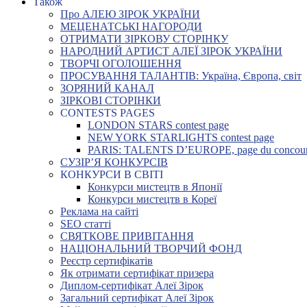
Також
Про АЛЕЮ ЗІРОК УКРАЇНИ
МЕЦЕНАТСЬКІ НАГОРОДИ
ОТРИМАТИ ЗІРКОВУ СТОРІНКУ
НАРОДНИЙ АРТИСТ АЛЕЇ ЗІРОК УКРАЇНИ
ТВОРЧІ ОГОЛОШЕННЯ
ПРОСУВАННЯ ТАЛАНТІВ: Україна, Європа, світ
ЗОРЯНИЙ КАНАЛ
ЗІРКОВІ СТОРІНКИ
CONTESTS PAGES
LONDON STARS contest page
NEW YORK STARLIGHTS contest page
PARIS: TALENTS D’EUROPE, page du concou
СУЗІР’Я КОНКУРСІВ
КОНКУРСИ В СВІТІ
Конкурси мистецтв в Японії
Конкурси мистецтв в Кореї
Реклама на сайті
SEO статті
СВЯТКОВЕ ПРИВІТАННЯ
НАЦІОНАЛЬНИЙ ТВОРЧИЙ ФОНД
Реєстр сертифікатів
Як отримати сертифікат призера
Диплом-сертифікат Алеї Зірок
Загальний сертифікат Алеї Зірок