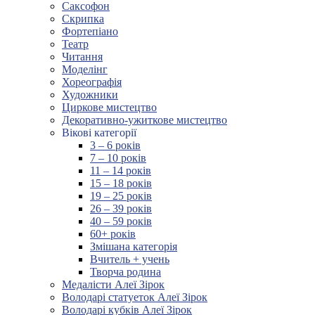
Саксофон
Скрипка
Фортепіано
Театр
Читання
Моделінг
Хореографія
Художники
Циркове мистецтво
Декоративно-ужиткове мистецтво
Вікові категорії
3 – 6 років
7 – 10 років
11 – 14 років
15 – 18 років
19 – 25 років
26 – 39 років
40 – 59 років
60+ років
Змішана категорія
Вчитель + учень
Творча родина
Медалісти Алеї Зірок
Володарі статуеток Алеї Зірок
Володарі кубків Алеї Зірок