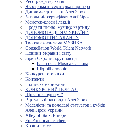
Реєстр сертифікатів
Як отримати сертифікат призера
Диплом-сертифікат Алеї Зірок
Загальний сертифікат Алеї Зірок
Майстер-класи і лекції
Продати пісню, музику, картину
ДОПОМОГА ДІТЯМ УКРАЇНИ
ДОПОМОГТИ ТАЛАНТУ
Творча екосистема МУЗИКА
Constellation World Talent Network
Новини України і світу
Зірки Європи: круті місця
Palau de la Música Catalana
Elbphilharmonie
Конкурсні сторінки
Контакти
Підписка на новини
КОНКУРСНИЙ ПОРТАЛ
Що я оплачую тут?
Віртуальні нагороди Алеї Зірок
Медалісти та володарі статуеток і кубків
Алеї Зірок України
Alley of Stars: Europe
For American teachers
Країни і міста