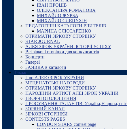
ІВАН ПРОЦІВ
ОЛЕКСАНДРА РОМАНОВА
МИХАЙЛО ЖУРБА
МИХАЙЛО СЛЄПУХІН
ПЕДАГОГІЧНІ КАТАЛОГИ ВЧИТЕЛІВ
МАРИНА СЛЮСАРЕНКО
ОТРИМАТИ ЗІРКОВУ СТОРІНКУ
STAR JOURNAL
АЛЕЯ ЗІРОК УКРАЇНИ: ІСТОРІЇ УСПІХУ
Всі зіркові сторінки для конкурсантів
Концерти
Галереї
ЗАЯВКА в каталоги
Також
Про АЛЕЮ ЗІРОК УКРАЇНИ
МЕЦЕНАТСЬКІ НАГОРОДИ
ОТРИМАТИ ЗІРКОВУ СТОРІНКУ
НАРОДНИЙ АРТИСТ АЛЕЇ ЗІРОК УКРАЇНИ
ТВОРЧІ ОГОЛОШЕННЯ
ПРОСУВАННЯ ТАЛАНТІВ: Україна, Європа, світ
ЗОРЯНИЙ КАНАЛ
ЗІРКОВІ СТОРІНКИ
CONTESTS PAGES
LONDON STARS contest page