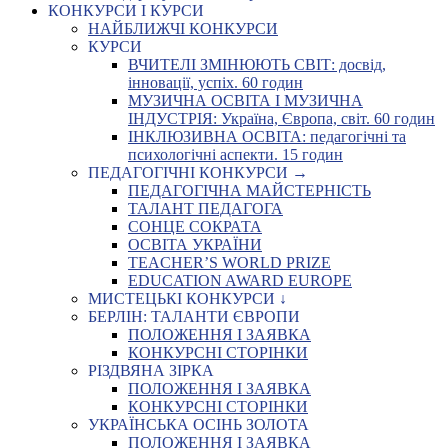
КОНКУРСИ І КУРСИ
НАЙБЛИЖЧІ КОНКУРСИ
КУРСИ
ВЧИТЕЛІ ЗМІНЮЮТЬ СВІТ: досвід,
інновації, успіх. 60 годин
МУЗИЧНА ОСВІТА І МУЗИЧНА
ІНДУСТРІЯ: Україна, Європа, світ. 60 годин
ІНКЛЮЗИВНА ОСВІТА: педагогічні та
психологічні аспекти. 15 годин
ПЕДАГОГІЧНІ КОНКУРСИ →
ПЕДАГОГІЧНА МАЙСТЕРНІСТЬ
ТАЛАНТ ПЕДАГОГА
СОНЦЕ СОКРАТА
ОСВІТА УКРАЇНИ
TEACHER’S WORLD PRIZE
EDUCATION AWARD EUROPE
МИСТЕЦЬКІ КОНКУРСИ ↓
БЕРЛІН: ТАЛАНТИ ЄВРОПИ
ПОЛОЖЕННЯ І ЗАЯВКА
КОНКУРСНІ СТОРІНКИ
РІЗДВЯНА ЗІРКА
ПОЛОЖЕННЯ І ЗАЯВКА
КОНКУРСНІ СТОРІНКИ
УКРАЇНСЬКА ОСІНЬ ЗОЛОТА
ПОЛОЖЕННЯ І ЗАЯВКА