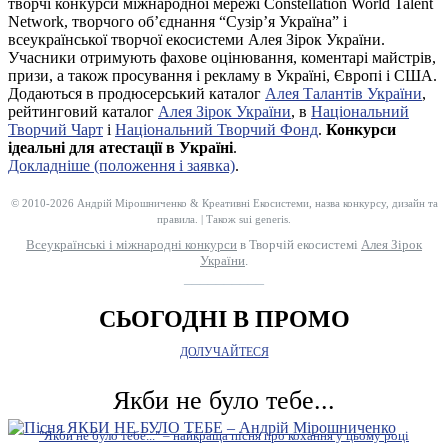
творчі конкурси міжнародної мережі Constellation World Talent
Network, творчого об’єднання “Сузір’я Україна” і
всеукраїнської творчої екосистеми Алея Зірок України.
Учасники отримують фахове оцінювання, коментарі майстрів,
призи, а також просування і рекламу в Україні, Європі і США.
Додаються в продюсерський каталог
Алея Талантів України
,
рейтинговий каталог
Алея Зірок України
, в
Національний
Творчий Чарт
і
Національний Творчий Фонд
.
Конкурси
ідеальні для атестації в Україні
.
Докладніше (положення і заявка)
.
© 2010-2026 Андрій Мірошниченко & Креативні Екосистеми, назва конкурсу, дизайн та
правила. | Також sui generis.
Всеукраїнські і міжнародні конкурси
в Творчій екосистемі
Алея Зірок
України
.
__________
СЬОГОДНІ В ПРОМО
ДОЛУЧАЙТЕСЯ
Якби не було тебе...
"Якби не було тебе..." – найкраща пісня про кохання у цьому році