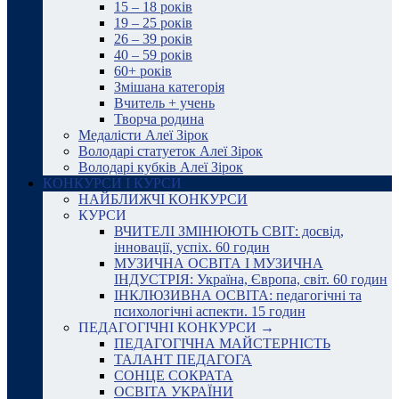
15 – 18 років
19 – 25 років
26 – 39 років
40 – 59 років
60+ років
Змішана категорія
Вчитель + учень
Творча родина
Медалісти Алеї Зірок
Володарі статуеток Алеї Зірок
Володарі кубків Алеї Зірок
КОНКУРСИ І КУРСИ
НАЙБЛИЖЧІ КОНКУРСИ
КУРСИ
ВЧИТЕЛІ ЗМІНЮЮТЬ СВІТ: досвід,
інновації, успіх. 60 годин
МУЗИЧНА ОСВІТА І МУЗИЧНА
ІНДУСТРІЯ: Україна, Європа, світ. 60 годин
ІНКЛЮЗИВНА ОСВІТА: педагогічні та
психологічні аспекти. 15 годин
ПЕДАГОГІЧНІ КОНКУРСИ →
ПЕДАГОГІЧНА МАЙСТЕРНІСТЬ
ТАЛАНТ ПЕДАГОГА
СОНЦЕ СОКРАТА
ОСВІТА УКРАЇНИ