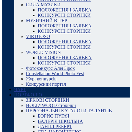
СИЛА МУЗИКИ
ПОЛОЖЕННЯ І ЗАЯВКА
КОНКУРСНІ СТОРІНКИ
МУЗИЧНИЙ ВІТЕР
ПОЛОЖЕННЯ І ЗАЯВКА
КОНКУРСНІ СТОРІНКИ
VIRTUOSO
ПОЛОЖЕННЯ І ЗАЯВКА
КОНКУРСНІ СТОРІНКИ
WORLD VISION
ПОЛОЖЕННЯ І ЗАЯВКА
КОНКУРСНІ СТОРІНКИ
Фотоконкурс Алеї Зірок
Constellation World Photo Fest
Журі конкурсів
Конкурсний портал
ЧАРТ
ПОРТФОЛІО
ЗІРКОВІ СТОРІНКИ
HOLLYWOOD-сторінки
ПЕРСОНАЛЬНІ КАТАЛОГИ ТАЛАНТІВ
БОРИС ПУГАЧ
ВАЛЕРІЯ ШКОЛЬНА
ДАНІІЛ РЕБЕРТ
ЄВА НАБОЙЧЕНКО