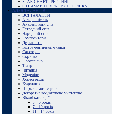
STAR CHART | РЕЙТИНГ
ОТРИМАЙТЕ ЗІРКОВУ СТОРІНКУ
АЛЕЯ ТАЛАНТІВ
ВСІ ТАЛАНТИ
Автори пісень
Академічний спів
Естрадний спів
Народний спів
Композитори
Диригенти
Інструментальна музика
Саксофон
Скрипка
Фортепіано
Театр
Читання
Моделінг
Хореографія
Художники
Циркове мистецтво
Декоративно-ужиткове мистецтво
Вікові категорії
3 – 6 років
7 – 10 років
11 – 14 років