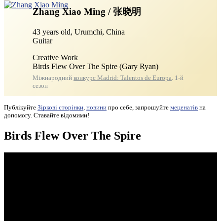
Zhang Xiao Ming / 张晓明
43 years old, Urumchi, China
Guitar
Creative Work
Birds Flew Over The Spire (Gary Ryan)
Міжнародний
конкурс Madrid: Talentos de Europa
. 1-й
сезон
Публікуйте
Зіркові сторінки
,
новини
про себе, запрошуйте
меценатів
на
допомогу. Ставайте відомими!
Birds Flew Over The Spire