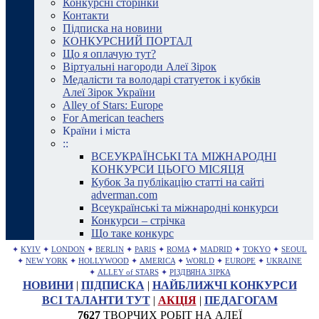
Конкурсні сторінки
Контакти
Підписка на новини
КОНКУРСНИЙ ПОРТАЛ
Що я оплачую тут?
Віртуальні нагороди Алеї Зірок
Медалісти та володарі статуеток і кубків
Алеї Зірок України
Alley of Stars: Europe
For American teachers
Країни і міста
::
ВСЕУКРАЇНСЬКІ ТА МІЖНАРОДНІ
КОНКУРСИ ЦЬОГО МІСЯЦЯ
Кубок За публікацію статті на сайті
adverman.com
Всеукраїнські та міжнародні конкурси
Конкурси – стрічка
Що таке конкурс
✦
KYIV
✦
LONDON
✦
BERLIN
✦
PARIS
✦
ROMA
✦
MADRID
✦
TOKYO
✦
SEOUL
✦
NEW YORK
✦
HOLLYWOOD
✦
AMERICA
✦
WORLD
✦
EUROPE
✦
UKRAINE
✦
ALLEY of STARS
✦
РІЗДВЯНА ЗІРКА
НОВИНИ
|
ПІДПИСКА
|
НАЙБЛИЖЧІ КОНКУРСИ
ВСІ ТАЛАНТИ ТУТ
|
АКЦІЯ
|
ПЕДАГОГАМ
7627
ТВОРЧИХ РОБІТ НА АЛЕЇ