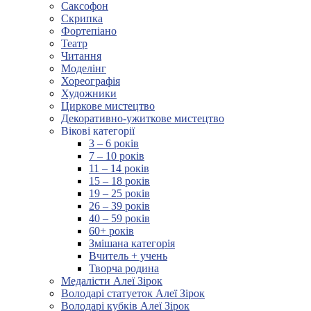
Саксофон
Скрипка
Фортепіано
Театр
Читання
Моделінг
Хореографія
Художники
Циркове мистецтво
Декоративно-ужиткове мистецтво
Вікові категорії
3 – 6 років
7 – 10 років
11 – 14 років
15 – 18 років
19 – 25 років
26 – 39 років
40 – 59 років
60+ років
Змішана категорія
Вчитель + учень
Творча родина
Медалісти Алеї Зірок
Володарі статуеток Алеї Зірок
Володарі кубків Алеї Зірок