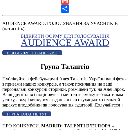
LinkedIn
Gmail
Share
AUDIENCE AWARD: ГОЛОСУВАННЯ ЗА УЧАСНИКІВ
(натисніть)
ВІДКРИТИ ФОРМУ ДЛЯ ГОЛОСУВАННЯ
AUDIENCE AWARD
ВЗЯТИ УЧАСТЬ В КОНКУРСІ
Група Талантів
Публікуйте в фейсбук-групі Алея Талантів України ваші фото
з призами наших конкурсів, а також посилання на ваші
персональні конкурсні сторінки, розміщені тут, на Алеї Зірок.
Ваші друзі та всі поціновувачі мистецтв зможуть бажати вам
успіху, а журі конкурсу глядацьких та слухацьких симпатій
зарахує вподобайки як голосування аудиторії. Долучайтеся
↓
ГРУПА ТАЛАНТІВ ТУТ
ПРО КОНКУРСИ.
MADRID: TALENTI D’EUROPA
–