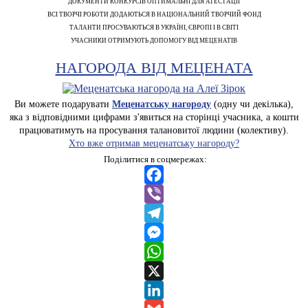
ДОКУМЕНТИ КОНКУРСІВ ОПТИМАЛЬНІ ДЛЯ АТЕСТАЦІЇ
ВСІ ТВОРЧІ РОБОТИ ДОДАЮТЬСЯ В НАЦІОНАЛЬНИЙ ТВОРЧИЙ ФОНД
ТАЛАНТИ ПРОСУВАЮТЬСЯ В УКРАЇНІ, ЄВРОПІ І В СВІТІ
УЧАСНИКИ ОТРИМУЮТЬ ДОПОМОГУ ВІД МЕЦЕНАТІВ
НАГОРОДА ВІД МЕЦЕНАТА
Ви можете подарувати
Меценатську нагороду
(одну чи декілька),
яка з відповідними цифрами з'явиться на сторінці учасника, а кошти
працюватимуть на просування талановитої людини (колективу).
Хто вже отримав меценатську нагороду?
Поділитися в соцмережах:
Facebook
Viber
Telegram
Messenger
WhatsApp
X