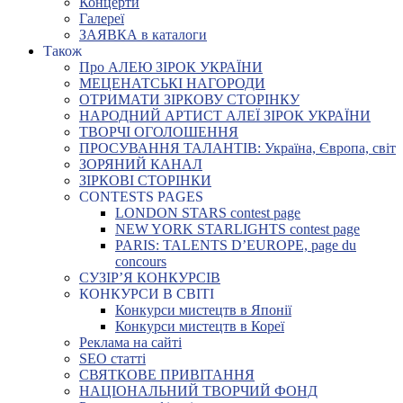
Концерти
Галереї
ЗАЯВКА в каталоги
Також
Про АЛЕЮ ЗІРОК УКРАЇНИ
МЕЦЕНАТСЬКІ НАГОРОДИ
ОТРИМАТИ ЗІРКОВУ СТОРІНКУ
НАРОДНИЙ АРТИСТ АЛЕЇ ЗІРОК УКРАЇНИ
ТВОРЧІ ОГОЛОШЕННЯ
ПРОСУВАННЯ ТАЛАНТІВ: Україна, Європа, світ
ЗОРЯНИЙ КАНАЛ
ЗІРКОВІ СТОРІНКИ
CONTESTS PAGES
LONDON STARS contest page
NEW YORK STARLIGHTS contest page
PARIS: TALENTS D’EUROPE, page du
concours
СУЗІР’Я КОНКУРСІВ
КОНКУРСИ В СВІТІ
Конкурси мистецтв в Японії
Конкурси мистецтв в Кореї
Реклама на сайті
SEO статті
СВЯТКОВЕ ПРИВІТАННЯ
НАЦІОНАЛЬНИЙ ТВОРЧИЙ ФОНД