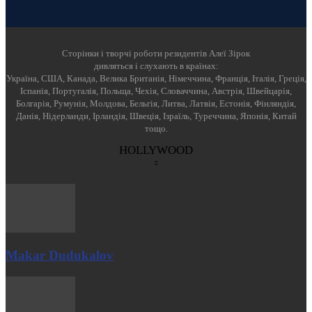
Cторінки і творчі роботи резидентів Алеї Зірок
дивляться і слухають в країнах:
Україна, США, Канада, Велика Британія, Німеччина, Франція, Італія, Греція,
Іспанія, Португалія, Польща, Чехія, Словаччина, Австрія, Швейцарія,
Болгарія, Румунія, Молдова, Бельгія, Литва, Латвія, Естонія, Фінляндія,
Данія, Нідерланди, Ірландія, Швеція, Ізраїль, Туреччина, Японія, Китай
тощо.
HOLLYWOOD
Makar Dudukalov