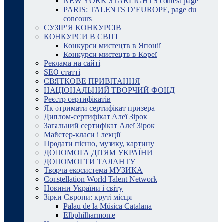
NEW YORK STARLIGHTS contest page
PARIS: TALENTS D’EUROPE, page du
concours
СУЗІР’Я КОНКУРСІВ
КОНКУРСИ В СВІТІ
Конкурси мистецтв в Японії
Конкурси мистецтв в Кореї
Реклама на сайті
SEO статті
СВЯТКОВЕ ПРИВІТАННЯ
НАЦІОНАЛЬНИЙ ТВОРЧИЙ ФОНД
Реєстр сертифікатів
Як отримати сертифікат призера
Диплом-сертифікат Алеї Зірок
Загальний сертифікат Алеї Зірок
Майстер-класи і лекції
Продати пісню, музику, картину
ДОПОМОГА ДІТЯМ УКРАЇНИ
ДОПОМОГТИ ТАЛАНТУ
Творча екосистема МУЗИКА
Constellation World Talent Network
Новини України і світу
Зірки Європи: круті місця
Palau de la Música Catalana
Elbphilharmonie