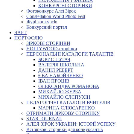
ПОЛОЖЕННЯ І ЗАЯВКА
КОНКУРСНІ СТОРІНКИ
Фотоконкурс Алеї Зірок
Constellation World Photo Fest
Журі конкурсів
Конкурсний портал
ЧАРТ
ПОРТФОЛІО
ЗІРКОВІ СТОРІНКИ
HOLLYWOOD-сторінки
ПЕРСОНАЛЬНІ КАТАЛОГИ ТАЛАНТІВ
БОРИС ПУГАЧ
ВАЛЕРІЯ ШКОЛЬНА
ДАНІІЛ РЕБЕРТ
ЄВА НАБОЙЧЕНКО
ІВАН ПРОЦІВ
ОЛЕКСАНДРА РОМАНОВА
МИХАЙЛО ЖУРБА
МИХАЙЛО СЛЄПУХІН
ПЕДАГОГІЧНІ КАТАЛОГИ ВЧИТЕЛІВ
МАРИНА СЛЮСАРЕНКО
ОТРИМАТИ ЗІРКОВУ СТОРІНКУ
STAR JOURNAL
АЛЕЯ ЗІРОК УКРАЇНИ: ІСТОРІЇ УСПІХУ
Всі зіркові сторінки для конкурсантів