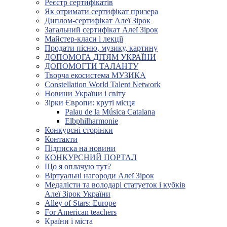
Реєстр сертифікатів
Як отримати сертифікат призера
Диплом-сертифікат Алеї Зірок
Загальний сертифікат Алеї Зірок
Майстер-класи і лекції
Продати пісню, музику, картину
ДОПОМОГА ДІТЯМ УКРАЇНИ
ДОПОМОГТИ ТАЛАНТУ
Творча екосистема МУЗИКА
Constellation World Talent Network
Новини України і світу
Зірки Європи: круті місця
Palau de la Música Catalana
Elbphilharmonie
Конкурсні сторінки
Контакти
Підписка на новини
КОНКУРСНИЙ ПОРТАЛ
Що я оплачую тут?
Віртуальні нагороди Алеї Зірок
Медалісти та володарі статуеток і кубків
Алеї Зірок України
Alley of Stars: Europe
For American teachers
Країни і міста