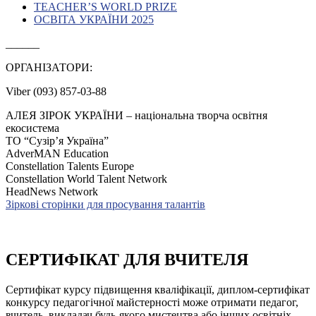
TEACHER’S WORLD PRIZE
ОСВІТА УКРАЇНИ 2025
______
ОРГАНІЗАТОРИ:
Viber (093) 857-03-88
АЛЕЯ ЗІРОК УКРАЇНИ – національна творча освітня
екосистема
ТО “Сузір’я Україна”
AdverMAN Education
Constellation Talents Europe
Constellation World Talent Network
HeadNews Network
Зіркові сторінки для просування талантів
СЕРТИФІКАТ ДЛЯ ВЧИТЕЛЯ
Сертифікат курсу підвищення кваліфікації, диплом-сертифікат
конкурсу педагогічної майстерності може отримати педагог,
вчитель, викладач будь-якого мистецтва або інших освітніх