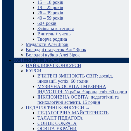
15 – 18 років
19 – 25 років
26 – 39 років
40 – 59 років
60+ років
Змішана категорія
Вчитель + учень
Творча родина
Медалісти Алеї Зірок
Володарі статуеток Алеї Зірок
Володарі кубків Алеї Зірок
КОНКУРСИ І КУРСИ
НАЙБЛИЖЧІ КОНКУРСИ
КУРСИ
ВЧИТЕЛІ ЗМІНЮЮТЬ СВІТ: досвід,
інновації, успіх. 60 годин
МУЗИЧНА ОСВІТА І МУЗИЧНА
ІНДУСТРІЯ: Україна, Європа, світ. 60 годин
ІНКЛЮЗИВНА ОСВІТА: педагогічні та
психологічні аспекти. 15 годин
ПЕДАГОГІЧНІ КОНКУРСИ →
ПЕДАГОГІЧНА МАЙСТЕРНІСТЬ
ТАЛАНТ ПЕДАГОГА
СОНЦЕ СОКРАТА
ОСВІТА УКРАЇНИ