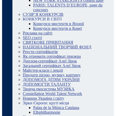
NEW YORK STARLIGHTS contest page
PARIS: TALENTS D’EUROPE, page du
concours
СУЗІР’Я КОНКУРСІВ
КОНКУРСИ В СВІТІ
Конкурси мистецтв в Японії
Конкурси мистецтв в Кореї
Реклама на сайті
SEO статті
СВЯТКОВЕ ПРИВІТАННЯ
НАЦІОНАЛЬНИЙ ТВОРЧИЙ ФОНД
Реєстр сертифікатів
Як отримати сертифікат призера
Диплом-сертифікат Алеї Зірок
Загальний сертифікат Алеї Зірок
Майстер-класи і лекції
Продати пісню, музику, картину
ДОПОМОГА ДІТЯМ УКРАЇНИ
ДОПОМОГТИ ТАЛАНТУ
Творча екосистема МУЗИКА
Constellation World Talent Network
Новини України і світу
Зірки Європи: круті місця
Palau de la Música Catalana
Elbphilharmonie