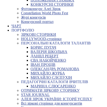
ПОЛОЖЕННЯ І ЗАЯВКА
КОНКУРСНІ СТОРІНКИ
Фотоконкурс Алеї Зірок
Constellation World Photo Fest
Журі конкурсів
Конкурсний портал
ЧАРТ
ПОРТФОЛІО
ЗІРКОВІ СТОРІНКИ
HOLLYWOOD-сторінки
ПЕРСОНАЛЬНІ КАТАЛОГИ ТАЛАНТІВ
БОРИС ПУГАЧ
ВАЛЕРІЯ ШКОЛЬНА
ДАНІІЛ РЕБЕРТ
ЄВА НАБОЙЧЕНКО
ІВАН ПРОЦІВ
ОЛЕКСАНДРА РОМАНОВА
МИХАЙЛО ЖУРБА
МИХАЙЛО СЛЄПУХІН
ПЕДАГОГІЧНІ КАТАЛОГИ ВЧИТЕЛІВ
МАРИНА СЛЮСАРЕНКО
ОТРИМАТИ ЗІРКОВУ СТОРІНКУ
STAR JOURNAL
АЛЕЯ ЗІРОК УКРАЇНИ: ІСТОРІЇ УСПІХУ
Всі зіркові сторінки для конкурсантів