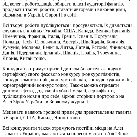
від колег і роботодавців, збирати власні аудиторії фанатів,
продавати творчі роботи, ставати авторами і виконавцями,
відомими в Україні, Європі і в світі.
Всі творчі роботи публікуються і просуваються, їх дивляться і
слухають в країнах: Україна, США, Канада, Велика Британія,
Німеччина, Франція, Італія, Греція, Іспанія, Португалія,
Польща, Чехія, Словаччина, Австрія, Швейцарія, Болгарія,
Румунія, Молдова, Бельгія, Литва, Латвія, Естонія, Фінляндія,
Данія, Нідерланди, Ірландія, Швеція, Ізраїль, Туреччина,
Японія, Китай тощо.
Конкурсант отримує призи і диплом (а вчитель – подяку і
сертифікат) свого фахового конкурсу (конкурс піаністів,
конкурс композиторів, конкурс співаків, конкурс художників,
хореографічний конкурс тощо). Також можна отримати
диплом з фото, додаткові кубки і медалі, сертифікати,
публікацію новин про себе, зіркові сторінки-портфоліо на
Алеї Зірок України і в Зоряному журналі.
Меценати надають грошові призи для представлення таланта
в Європі, США, Канаді, Японії тощо.
Всі конкурсанти також отримують постійні місця на Алеї
Талантів України, змагаються за почесні місця на Алеї Зірок