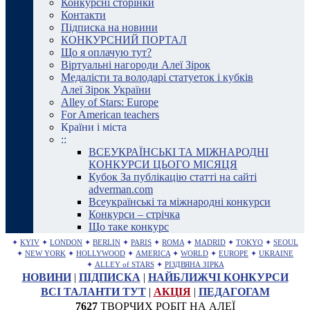
Конкурсні сторінки
Контакти
Підписка на новини
КОНКУРСНИЙ ПОРТАЛ
Що я оплачую тут?
Віртуальні нагороди Алеї Зірок
Медалісти та володарі статуеток і кубків
Алеї Зірок України
Alley of Stars: Europe
For American teachers
Країни і міста
::
ВСЕУКРАЇНСЬКІ ТА МІЖНАРОДНІ
КОНКУРСИ ЦЬОГО МІСЯЦЯ
Кубок За публікацію статті на сайті
adverman.com
Всеукраїнські та міжнародні конкурси
Конкурси – стрічка
Що таке конкурс
✦
KYIV
✦
LONDON
✦
BERLIN
✦
PARIS
✦
ROMA
✦
MADRID
✦
TOKYO
✦
SEOUL
✦
NEW YORK
✦
HOLLYWOOD
✦
AMERICA
✦
WORLD
✦
EUROPE
✦
UKRAINE
✦
ALLEY of STARS
✦
РІЗДВЯНА ЗІРКА
НОВИНИ
|
ПІДПИСКА
|
НАЙБЛИЖЧІ КОНКУРСИ
ВСІ ТАЛАНТИ ТУТ
|
АКЦІЯ
|
ПЕДАГОГАМ
7627
ТВОРЧИХ РОБІТ НА АЛЕЇ