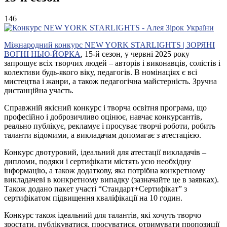
146
Міжнародний конкурс NEW YORK STARLIGHTS | ЗОРЯНІ
ВОГНІ НЬЮ-ЙОРКА
, 15-й сезон, у червні 2025 року
запрошує всіх творчих людей – авторів і виконавців, солістів і
колективи будь-якого віку, педагогів. В номінаціях є всі
мистецтва і жанри, а також педагогічна майстерність. Зручна
дистанційна участь.
Справжній якісний конкурс і творча освітня програма, що
професійно і доброзичливо оцінює, навчає конкурсантів,
реально публікує, рекламує і просуває творчі роботи, робить
таланти відомими, а викладачам допомагає з атестацією.
Конкурс двотуровий, ідеальний для атестації викладачів –
дипломи, подяки і сертифікати містять усю необхідну
інформацію, а також додаткову, яка потрібна конкретному
викладачеві в конкретному випадку (зазначайте це в заявках).
Також додано пакет участі “Стандарт+Сертифікат” з
сертифікатом підвищення кваліфікації на 10 годин.
Конкурс також ідеальний для талантів, які хочуть творчо
зростати, публікуватися, просуватися, отримувати пропозиції