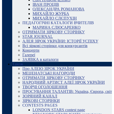
ІВАН ПРОЦІВ
ОЛЕКСАНДРА РОМАНОВА
МИХАЙЛО ЖУРБА
МИХАЙЛО СЛЄПУХІН
ПЕДАГОГІЧНІ КАТАЛОГИ ВЧИТЕЛІВ
МАРИНА СЛЮСАРЕНКО
ОТРИМАТИ ЗІРКОВУ СТОРІНКУ
STAR JOURNAL
АЛЕЯ ЗІРОК УКРАЇНИ: ІСТОРІЇ УСПІХУ
Всі зіркові сторінки для конкурсантів
Концерти
Галереї
ЗАЯВКА в каталоги
Також
Про АЛЕЮ ЗІРОК УКРАЇНИ
МЕЦЕНАТСЬКІ НАГОРОДИ
ОТРИМАТИ ЗІРКОВУ СТОРІНКУ
НАРОДНИЙ АРТИСТ АЛЕЇ ЗІРОК УКРАЇНИ
ТВОРЧІ ОГОЛОШЕННЯ
ПРОСУВАННЯ ТАЛАНТІВ: Україна, Європа, світ
ЗОРЯНИЙ КАНАЛ
ЗІРКОВІ СТОРІНКИ
CONTESTS PAGES
LONDON STARS contest page