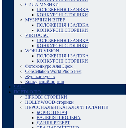
СИЛА МУЗИКИ
ПОЛОЖЕННЯ І ЗАЯВКА
КОНКУРСНІ СТОРІНКИ
МУЗИЧНИЙ ВІТЕР
ПОЛОЖЕННЯ І ЗАЯВКА
КОНКУРСНІ СТОРІНКИ
VIRTUOSO
ПОЛОЖЕННЯ І ЗАЯВКА
КОНКУРСНІ СТОРІНКИ
WORLD VISION
ПОЛОЖЕННЯ І ЗАЯВКА
КОНКУРСНІ СТОРІНКИ
Фотоконкурс Алеї Зірок
Constellation World Photo Fest
Журі конкурсів
Конкурсний портал
ЧАРТ
ПОРТФОЛІО
ЗІРКОВІ СТОРІНКИ
HOLLYWOOD-сторінки
ПЕРСОНАЛЬНІ КАТАЛОГИ ТАЛАНТІВ
БОРИС ПУГАЧ
ВАЛЕРІЯ ШКОЛЬНА
ДАНІІЛ РЕБЕРТ
ЄВА НАБОЙЧЕНКО