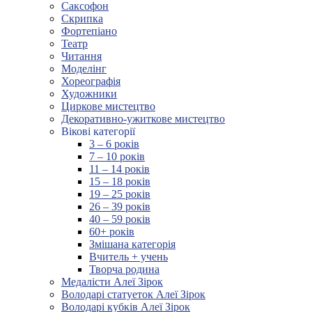
Саксофон
Скрипка
Фортепіано
Театр
Читання
Моделінг
Хореографія
Художники
Циркове мистецтво
Декоративно-ужиткове мистецтво
Вікові категорії
3 – 6 років
7 – 10 років
11 – 14 років
15 – 18 років
19 – 25 років
26 – 39 років
40 – 59 років
60+ років
Змішана категорія
Вчитель + учень
Творча родина
Медалісти Алеї Зірок
Володарі статуеток Алеї Зірок
Володарі кубків Алеї Зірок