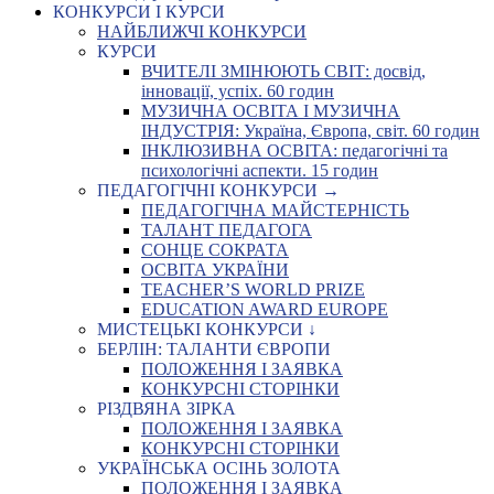
КОНКУРСИ І КУРСИ
НАЙБЛИЖЧІ КОНКУРСИ
КУРСИ
ВЧИТЕЛІ ЗМІНЮЮТЬ СВІТ: досвід,
інновації, успіх. 60 годин
МУЗИЧНА ОСВІТА І МУЗИЧНА
ІНДУСТРІЯ: Україна, Європа, світ. 60 годин
ІНКЛЮЗИВНА ОСВІТА: педагогічні та
психологічні аспекти. 15 годин
ПЕДАГОГІЧНІ КОНКУРСИ →
ПЕДАГОГІЧНА МАЙСТЕРНІСТЬ
ТАЛАНТ ПЕДАГОГА
СОНЦЕ СОКРАТА
ОСВІТА УКРАЇНИ
TEACHER’S WORLD PRIZE
EDUCATION AWARD EUROPE
МИСТЕЦЬКІ КОНКУРСИ ↓
БЕРЛІН: ТАЛАНТИ ЄВРОПИ
ПОЛОЖЕННЯ І ЗАЯВКА
КОНКУРСНІ СТОРІНКИ
РІЗДВЯНА ЗІРКА
ПОЛОЖЕННЯ І ЗАЯВКА
КОНКУРСНІ СТОРІНКИ
УКРАЇНСЬКА ОСІНЬ ЗОЛОТА
ПОЛОЖЕННЯ І ЗАЯВКА