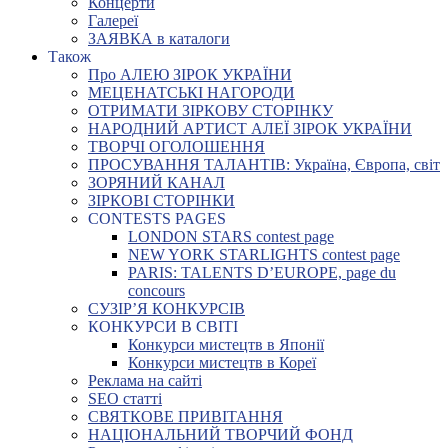
Концерти
Галереї
ЗАЯВКА в каталоги
Також
Про АЛЕЮ ЗІРОК УКРАЇНИ
МЕЦЕНАТСЬКІ НАГОРОДИ
ОТРИМАТИ ЗІРКОВУ СТОРІНКУ
НАРОДНИЙ АРТИСТ АЛЕЇ ЗІРОК УКРАЇНИ
ТВОРЧІ ОГОЛОШЕННЯ
ПРОСУВАННЯ ТАЛАНТІВ: Україна, Європа, світ
ЗОРЯНИЙ КАНАЛ
ЗІРКОВІ СТОРІНКИ
CONTESTS PAGES
LONDON STARS contest page
NEW YORK STARLIGHTS contest page
PARIS: TALENTS D’EUROPE, page du
concours
СУЗІР’Я КОНКУРСІВ
КОНКУРСИ В СВІТІ
Конкурси мистецтв в Японії
Конкурси мистецтв в Кореї
Реклама на сайті
SEO статті
СВЯТКОВЕ ПРИВІТАННЯ
НАЦІОНАЛЬНИЙ ТВОРЧИЙ ФОНД