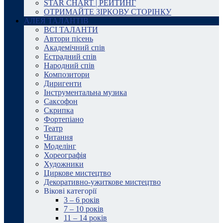
STAR CHART | РЕЙТИНГ
ОТРИМАЙТЕ ЗІРКОВУ СТОРІНКУ
АЛЕЯ ТАЛАНТІВ
ВСІ ТАЛАНТИ
Автори пісень
Академічний спів
Естрадний спів
Народний спів
Композитори
Диригенти
Інструментальна музика
Саксофон
Скрипка
Фортепіано
Театр
Читання
Моделінг
Хореографія
Художники
Циркове мистецтво
Декоративно-ужиткове мистецтво
Вікові категорії
3 – 6 років
7 – 10 років
11 – 14 років