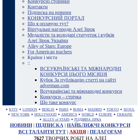
Конкурсні сторінки
Контакти
Підписка на новини
КОНКУРСНИЙ ПОРТАЛ
Що я оплачую тут?
Віртуальні нагороди Алеї Зірок
Медалісти та володарі статуеток і кубків
Алеї Зірок України
Alley of Stars: Europe
For American teachers
Країни і міста
::
ВСЕУКРАЇНСЬКІ ТА МІЖНАРОДНІ
КОНКУРСИ ЦЬОГО МІСЯЦЯ
Кубок За публікацію статті на сайті
adverman.com
Всеукраїнські та міжнародні конкурси
Конкурси – стрічка
Що таке конкурс
✦
KYIV
✦
LONDON
✦
BERLIN
✦
PARIS
✦
ROMA
✦
MADRID
✦
TOKYO
✦
SEOUL
✦
NEW YORK
✦
HOLLYWOOD
✦
AMERICA
✦
WORLD
✦
EUROPE
✦
UKRAINE
✦
ALLEY of STARS
✦
РІЗДВЯНА ЗІРКА
НОВИНИ
|
ПІДПИСКА
|
НАЙБЛИЖЧІ КОНКУРСИ
ВСІ ТАЛАНТИ ТУТ
|
АКЦІЯ
|
ПЕДАГОГАМ
7627
ТВОРЧИХ РОБІТ НА АЛЕЇ