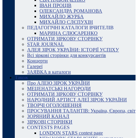
ІВАН ПРОЦІВ
ОЛЕКСАНДРА РОМАНОВА
МИХАЙЛО ЖУРБА
МИХАЙЛО СЛЄПУХІН
ПЕДАГОГІЧНІ КАТАЛОГИ ВЧИТЕЛІВ
МАРИНА СЛЮСАРЕНКО
ОТРИМАТИ ЗІРКОВУ СТОРІНКУ
STAR JOURNAL
АЛЕЯ ЗІРОК УКРАЇНИ: ІСТОРІЇ УСПІХУ
Всі зіркові сторінки для конкурсантів
Концерти
Галереї
ЗАЯВКА в каталоги
Також
Про АЛЕЮ ЗІРОК УКРАЇНИ
МЕЦЕНАТСЬКІ НАГОРОДИ
ОТРИМАТИ ЗІРКОВУ СТОРІНКУ
НАРОДНИЙ АРТИСТ АЛЕЇ ЗІРОК УКРАЇНИ
ТВОРЧІ ОГОЛОШЕННЯ
ПРОСУВАННЯ ТАЛАНТІВ: Україна, Європа, світ
ЗОРЯНИЙ КАНАЛ
ЗІРКОВІ СТОРІНКИ
CONTESTS PAGES
LONDON STARS contest page