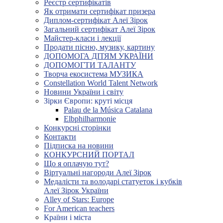
Реєстр сертифікатів
Як отримати сертифікат призера
Диплом-сертифікат Алеї Зірок
Загальний сертифікат Алеї Зірок
Майстер-класи і лекції
Продати пісню, музику, картину
ДОПОМОГА ДІТЯМ УКРАЇНИ
ДОПОМОГТИ ТАЛАНТУ
Творча екосистема МУЗИКА
Constellation World Talent Network
Новини України і світу
Зірки Європи: круті місця
Palau de la Música Catalana
Elbphilharmonie
Конкурсні сторінки
Контакти
Підписка на новини
КОНКУРСНИЙ ПОРТАЛ
Що я оплачую тут?
Віртуальні нагороди Алеї Зірок
Медалісти та володарі статуеток і кубків
Алеї Зірок України
Alley of Stars: Europe
For American teachers
Країни і міста