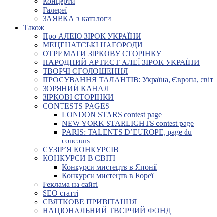
Концерти
Галереї
ЗАЯВКА в каталоги
Також
Про АЛЕЮ ЗІРОК УКРАЇНИ
МЕЦЕНАТСЬКІ НАГОРОДИ
ОТРИМАТИ ЗІРКОВУ СТОРІНКУ
НАРОДНИЙ АРТИСТ АЛЕЇ ЗІРОК УКРАЇНИ
ТВОРЧІ ОГОЛОШЕННЯ
ПРОСУВАННЯ ТАЛАНТІВ: Україна, Європа, світ
ЗОРЯНИЙ КАНАЛ
ЗІРКОВІ СТОРІНКИ
CONTESTS PAGES
LONDON STARS contest page
NEW YORK STARLIGHTS contest page
PARIS: TALENTS D’EUROPE, page du
concours
СУЗІР’Я КОНКУРСІВ
КОНКУРСИ В СВІТІ
Конкурси мистецтв в Японії
Конкурси мистецтв в Кореї
Реклама на сайті
SEO статті
СВЯТКОВЕ ПРИВІТАННЯ
НАЦІОНАЛЬНИЙ ТВОРЧИЙ ФОНД