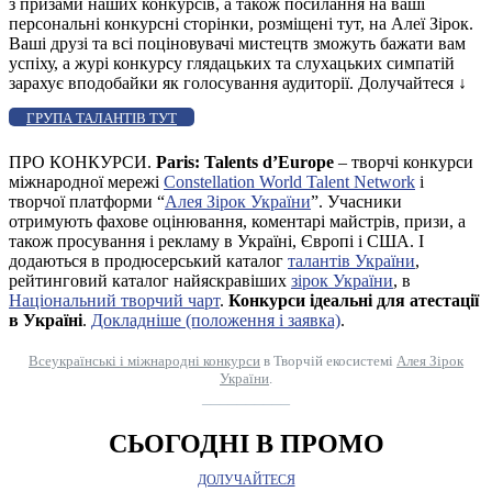
з призами наших конкурсів, а також посилання на ваші
персональні конкурсні сторінки, розміщені тут, на Алеї Зірок.
Ваші друзі та всі поціновувачі мистецтв зможуть бажати вам
успіху, а журі конкурсу глядацьких та слухацьких симпатій
зарахує вподобайки як голосування аудиторії. Долучайтеся
↓
ГРУПА ТАЛАНТІВ ТУТ
ПРО КОНКУРСИ.
Paris: Talents d’Europe
– творчі конкурси
міжнародної мережі
Constellation World Talent Network
і
творчої платформи “
Алея Зірок України
”. Учасники
отримують фахове оцінювання, коментарі майстрів, призи, а
також просування і рекламу в Україні, Європі і США. І
додаються в продюсерський каталог
талантів України
,
рейтинговий каталог найяскравіших
зірок України
, в
Національний творчий чарт
.
Конкурси ідеальні для атестації
в Україні
.
Докладніше (положення і заявка)
.
Всеукраїнські і міжнародні конкурси
в Творчій екосистемі
Алея Зірок
України
.
__________
СЬОГОДНІ В ПРОМО
ДОЛУЧАЙТЕСЯ