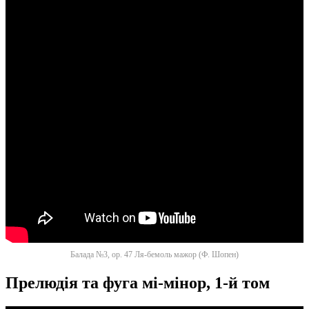
Балада №3, ор. 47 Ля-бемоль мажор (Ф. Шопен)
Прелюдiя та фуга мi-мiнор, 1-й том