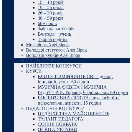
15 – 18 років
19 – 25 років
26 – 39 років
40 – 59 років
60+ років
Змішана категорія
Вчитель + учень
Творча родина
Медалісти Алеї Зірок
Володарі статуеток Алеї Зірок
Володарі кубків Алеї Зірок
КОНКУРСИ І КУРСИ
НАЙБЛИЖЧІ КОНКУРСИ
КУРСИ
ВЧИТЕЛІ ЗМІНЮЮТЬ СВІТ: досвід,
інновації, успіх. 60 годин
МУЗИЧНА ОСВІТА І МУЗИЧНА
ІНДУСТРІЯ: Україна, Європа, світ. 60 годин
ІНКЛЮЗИВНА ОСВІТА: педагогічні та
психологічні аспекти. 15 годин
ПЕДАГОГІЧНІ КОНКУРСИ →
ПЕДАГОГІЧНА МАЙСТЕРНІСТЬ
ТАЛАНТ ПЕДАГОГА
СОНЦЕ СОКРАТА
ОСВІТА УКРАЇНИ