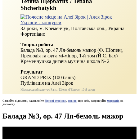
Тетяна Щербатих / Tetiana
Shcherbatykh
32 роки, м. Кременчук, Полтавська обл., Україна
Фортепіано
Творча робота
Балада №3, ор. 47 Ля-бемоль мажор (Ф. Шопен),
Прелюдiя та фуга мi-мiнор, 1-й том (Й.С. Бах)
Кременчуцька дитяча музична школа № 2
Результат
GRAND PRIX (100 балів)
Публікація на Алеї Зірок
Міжнародний
конкурс Paris: Talents d’Europe
. 10‑й сезон
Ставайте відомими, замовляйте
Зіркові сторінки
,
новини
про себе, запрошуйте
меценатів
на
допомогу.
Балада №3, ор. 47 Ля-бемоль мажор