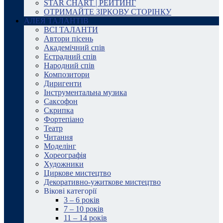
STAR CHART | РЕЙТИНГ
ОТРИМАЙТЕ ЗІРКОВУ СТОРІНКУ
АЛЕЯ ТАЛАНТІВ
ВСІ ТАЛАНТИ
Автори пісень
Академічний спів
Естрадний спів
Народний спів
Композитори
Диригенти
Інструментальна музика
Саксофон
Скрипка
Фортепіано
Театр
Читання
Моделінг
Хореографія
Художники
Циркове мистецтво
Декоративно-ужиткове мистецтво
Вікові категорії
3 – 6 років
7 – 10 років
11 – 14 років