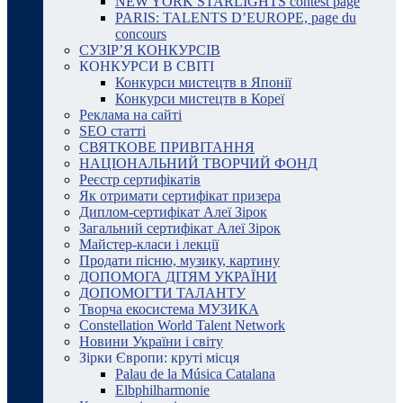
NEW YORK STARLIGHTS contest page
PARIS: TALENTS D’EUROPE, page du
concours
СУЗІР’Я КОНКУРСІВ
КОНКУРСИ В СВІТІ
Конкурси мистецтв в Японії
Конкурси мистецтв в Кореї
Реклама на сайті
SEO статті
СВЯТКОВЕ ПРИВІТАННЯ
НАЦІОНАЛЬНИЙ ТВОРЧИЙ ФОНД
Реєстр сертифікатів
Як отримати сертифікат призера
Диплом-сертифікат Алеї Зірок
Загальний сертифікат Алеї Зірок
Майстер-класи і лекції
Продати пісню, музику, картину
ДОПОМОГА ДІТЯМ УКРАЇНИ
ДОПОМОГТИ ТАЛАНТУ
Творча екосистема МУЗИКА
Constellation World Talent Network
Новини України і світу
Зірки Європи: круті місця
Palau de la Música Catalana
Elbphilharmonie