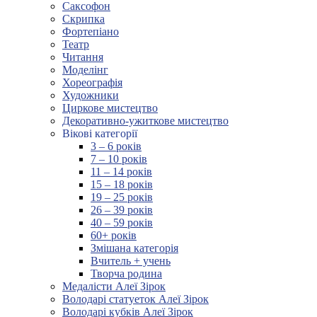
Саксофон
Скрипка
Фортепіано
Театр
Читання
Моделінг
Хореографія
Художники
Циркове мистецтво
Декоративно-ужиткове мистецтво
Вікові категорії
3 – 6 років
7 – 10 років
11 – 14 років
15 – 18 років
19 – 25 років
26 – 39 років
40 – 59 років
60+ років
Змішана категорія
Вчитель + учень
Творча родина
Медалісти Алеї Зірок
Володарі статуеток Алеї Зірок
Володарі кубків Алеї Зірок