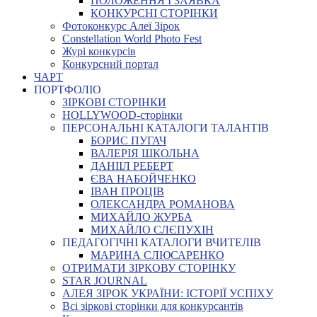
ПОЛОЖЕННЯ І ЗАЯВКА
КОНКУРСНІ СТОРІНКИ
Фотоконкурс Алеї Зірок
Constellation World Photo Fest
Журі конкурсів
Конкурсний портал
ЧАРТ
ПОРТФОЛІО
ЗІРКОВІ СТОРІНКИ
HOLLYWOOD-сторінки
ПЕРСОНАЛЬНІ КАТАЛОГИ ТАЛАНТІВ
БОРИС ПУГАЧ
ВАЛЕРІЯ ШКОЛЬНА
ДАНІІЛ РЕБЕРТ
ЄВА НАБОЙЧЕНКО
ІВАН ПРОЦІВ
ОЛЕКСАНДРА РОМАНОВА
МИХАЙЛО ЖУРБА
МИХАЙЛО СЛЄПУХІН
ПЕДАГОГІЧНІ КАТАЛОГИ ВЧИТЕЛІВ
МАРИНА СЛЮСАРЕНКО
ОТРИМАТИ ЗІРКОВУ СТОРІНКУ
STAR JOURNAL
АЛЕЯ ЗІРОК УКРАЇНИ: ІСТОРІЇ УСПІХУ
Всі зіркові сторінки для конкурсантів