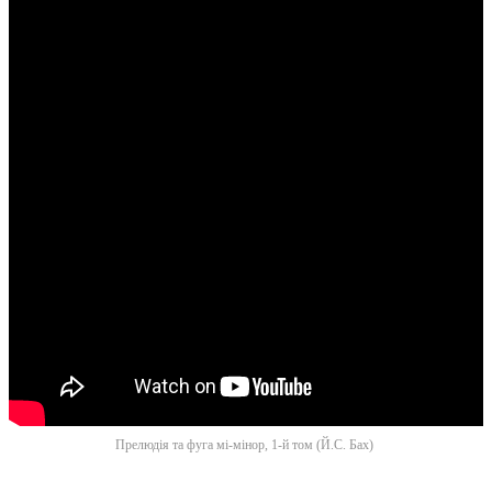
Прелюдiя та фуга мi-мiнор, 1-й том (Й.С. Бах)