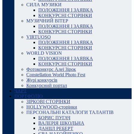
СИЛА МУЗИКИ
ПОЛОЖЕННЯ І ЗАЯВКА
КОНКУРСНІ СТОРІНКИ
МУЗИЧНИЙ ВІТЕР
ПОЛОЖЕННЯ І ЗАЯВКА
КОНКУРСНІ СТОРІНКИ
VIRTUOSO
ПОЛОЖЕННЯ І ЗАЯВКА
КОНКУРСНІ СТОРІНКИ
WORLD VISION
ПОЛОЖЕННЯ І ЗАЯВКА
КОНКУРСНІ СТОРІНКИ
Фотоконкурс Алеї Зірок
Constellation World Photo Fest
Журі конкурсів
Конкурсний портал
ЧАРТ
ПОРТФОЛІО
ЗІРКОВІ СТОРІНКИ
HOLLYWOOD-сторінки
ПЕРСОНАЛЬНІ КАТАЛОГИ ТАЛАНТІВ
БОРИС ПУГАЧ
ВАЛЕРІЯ ШКОЛЬНА
ДАНІІЛ РЕБЕРТ
ЄВА НАБОЙЧЕНКО