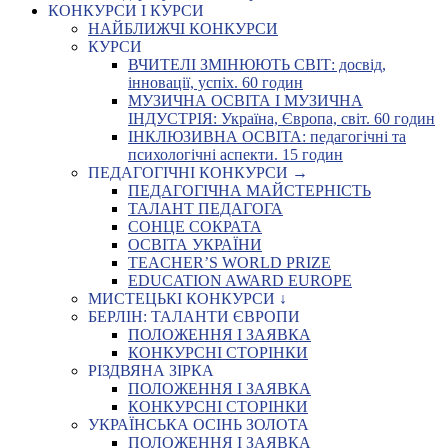
КОНКУРСИ І КУРСИ
НАЙБЛИЖЧІ КОНКУРСИ
КУРСИ
ВЧИТЕЛІ ЗМІНЮЮТЬ СВІТ: досвід,
інновації, успіх. 60 годин
МУЗИЧНА ОСВІТА І МУЗИЧНА
ІНДУСТРІЯ: Україна, Європа, світ. 60 годин
ІНКЛЮЗИВНА ОСВІТА: педагогічні та
психологічні аспекти. 15 годин
ПЕДАГОГІЧНІ КОНКУРСИ →
ПЕДАГОГІЧНА МАЙСТЕРНІСТЬ
ТАЛАНТ ПЕДАГОГА
СОНЦЕ СОКРАТА
ОСВІТА УКРАЇНИ
TEACHER’S WORLD PRIZE
EDUCATION AWARD EUROPE
МИСТЕЦЬКІ КОНКУРСИ ↓
БЕРЛІН: ТАЛАНТИ ЄВРОПИ
ПОЛОЖЕННЯ І ЗАЯВКА
КОНКУРСНІ СТОРІНКИ
РІЗДВЯНА ЗІРКА
ПОЛОЖЕННЯ І ЗАЯВКА
КОНКУРСНІ СТОРІНКИ
УКРАЇНСЬКА ОСІНЬ ЗОЛОТА
ПОЛОЖЕННЯ І ЗАЯВКА