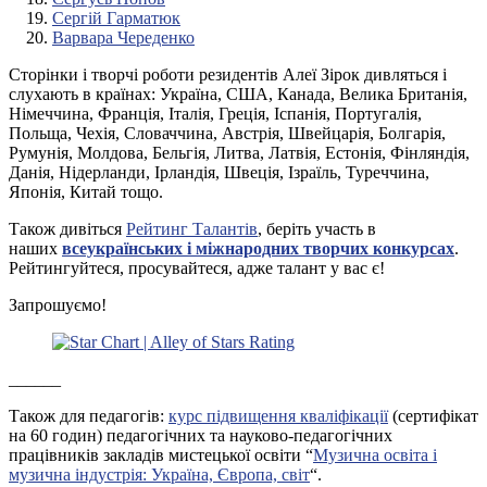
Сергій Гарматюк
Варвара Череденко
Cторінки і творчі роботи резидентів Алеї Зірок дивляться і
слухають в країнах: Україна, США, Канада, Велика Британія,
Німеччина, Франція, Італія, Греція, Іспанія, Португалія,
Польща, Чехія, Словаччина, Австрія, Швейцарія, Болгарія,
Румунія, Молдова, Бельгія, Литва, Латвія, Естонія, Фінляндія,
Данія, Нідерланди, Ірландія, Швеція, Ізраїль, Туреччина,
Японія, Китай тощо.
Також дивіться
Рейтинг Талантів
, беріть участь в
наших
всеукраїнських і міжнародних творчих конкурсах
.
Рейтингуйтеся, просувайтеся, адже талант у вас є!
Запрошуємо!
______
Також для педагогів:
курс підвищення кваліфікації
(сертифікат
на 60 годин) педагогічних та науково-педагогічних
працівників закладів мистецької освіти “
Музична освіта і
музична індустрія: Україна, Європа, світ
“.