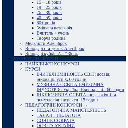
15 – 18 років
19 – 25 років
26 – 39 років
40 – 59 років
60+ років
Змішана категорія
Вчитель + учень
Творча родина
Медалісти Алеї Зірок
Володарі статуеток Алеї Зірок
Володарі кубків Алеї Зірок
КОНКУРСИ І КУРСИ
НАЙБЛИЖЧІ КОНКУРСИ
КУРСИ
ВЧИТЕЛІ ЗМІНЮЮТЬ СВІТ: досвід,
інновації, успіх. 60 годин
МУЗИЧНА ОСВІТА І МУЗИЧНА
ІНДУСТРІЯ: Україна, Європа, світ. 60 годин
ІНКЛЮЗИВНА ОСВІТА: педагогічні та
психологічні аспекти. 15 годин
ПЕДАГОГІЧНІ КОНКУРСИ →
ПЕДАГОГІЧНА МАЙСТЕРНІСТЬ
ТАЛАНТ ПЕДАГОГА
СОНЦЕ СОКРАТА
ОСВІТА УКРАЇНИ