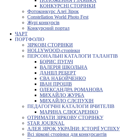
ПОЛОЖЕННЯ І ЗАЯВКА
КОНКУРСНІ СТОРІНКИ
Фотоконкурс Алеї Зірок
Constellation World Photo Fest
Журі конкурсів
Конкурсний портал
ЧАРТ
ПОРТФОЛІО
ЗІРКОВІ СТОРІНКИ
HOLLYWOOD-сторінки
ПЕРСОНАЛЬНІ КАТАЛОГИ ТАЛАНТІВ
БОРИС ПУГАЧ
ВАЛЕРІЯ ШКОЛЬНА
ДАНІІЛ РЕБЕРТ
ЄВА НАБОЙЧЕНКО
ІВАН ПРОЦІВ
ОЛЕКСАНДРА РОМАНОВА
МИХАЙЛО ЖУРБА
МИХАЙЛО СЛЄПУХІН
ПЕДАГОГІЧНІ КАТАЛОГИ ВЧИТЕЛІВ
МАРИНА СЛЮСАРЕНКО
ОТРИМАТИ ЗІРКОВУ СТОРІНКУ
STAR JOURNAL
АЛЕЯ ЗІРОК УКРАЇНИ: ІСТОРІЇ УСПІХУ
Всі зіркові сторінки для конкурсантів