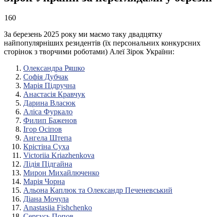
160
За березень 2025 року ми маємо таку двадцятку
найпопулярніших резидентів (їх персональних конкурсних
сторінок з творчими роботами) Алеї Зірок України:
Олександра Ряшко
Софія Дубчак
Марія Підручна
Анастасія Кравчук
Дарина Власюк
Аліса Фуркало
Филип Баженов
Ігор Осіпов
Ангела Штепа
Крістіна Суха
Victoriia Kriazhenkova
Лідія Підгайна
Мирон Михайлюченко
Марія Чорна
Альона Каплюк та Олександр Печеневський
Діана Мочула
Anastasiia Fishchenko
Сергусь Попов