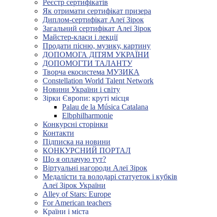
Реєстр сертифікатів
Як отримати сертифікат призера
Диплом-сертифікат Алеї Зірок
Загальний сертифікат Алеї Зірок
Майстер-класи і лекції
Продати пісню, музику, картину
ДОПОМОГА ДІТЯМ УКРАЇНИ
ДОПОМОГТИ ТАЛАНТУ
Творча екосистема МУЗИКА
Constellation World Talent Network
Новини України і світу
Зірки Європи: круті місця
Palau de la Música Catalana
Elbphilharmonie
Конкурсні сторінки
Контакти
Підписка на новини
КОНКУРСНИЙ ПОРТАЛ
Що я оплачую тут?
Віртуальні нагороди Алеї Зірок
Медалісти та володарі статуеток і кубків
Алеї Зірок України
Alley of Stars: Europe
For American teachers
Країни і міста