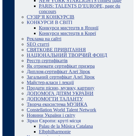
NEW YORK STARLIGHTS contest page
PARIS: TALENTS D’EUROPE, page du
concours
СУЗІР’Я КОНКУРСІВ
КОНКУРСИ В СВІТІ
Конкурси мистецтв в Японії
Конкурси мистецтв в Кореї
Реклама на сайті
SEO статті
СВЯТКОВЕ ПРИВІТАННЯ
НАЦІОНАЛЬНИЙ ТВОРЧИЙ ФОНД
Реєстр сертифікатів
Як отримати сертифікат призера
Диплом-сертифікат Алеї Зірок
Загальний сертифікат Алеї Зірок
Майстер-класи і лекції
Продати пісню, музику, картину
ДОПОМОГА ДІТЯМ УКРАЇНИ
ДОПОМОГТИ ТАЛАНТУ
Творча екосистема МУЗИКА
Constellation World Talent Network
Новини України і світу
Зірки Європи: круті місця
Palau de la Música Catalana
Elbphilharmonie