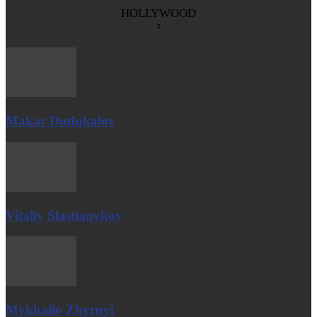
HOLLYWOOD
Makar Dudukalov
Vitaliy Slastianykov
Mykhailo Zhyrnyi