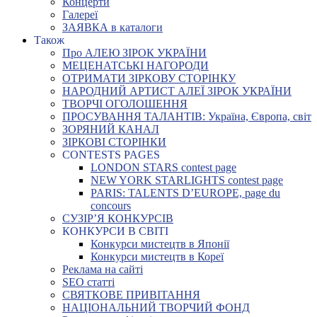
Концерти
Галереї
ЗАЯВКА в каталоги
Також
Про АЛЕЮ ЗІРОК УКРАЇНИ
МЕЦЕНАТСЬКІ НАГОРОДИ
ОТРИМАТИ ЗІРКОВУ СТОРІНКУ
НАРОДНИЙ АРТИСТ АЛЕЇ ЗІРОК УКРАЇНИ
ТВОРЧІ ОГОЛОШЕННЯ
ПРОСУВАННЯ ТАЛАНТІВ: Україна, Європа, світ
ЗОРЯНИЙ КАНАЛ
ЗІРКОВІ СТОРІНКИ
CONTESTS PAGES
LONDON STARS contest page
NEW YORK STARLIGHTS contest page
PARIS: TALENTS D’EUROPE, page du
concours
СУЗІР’Я КОНКУРСІВ
КОНКУРСИ В СВІТІ
Конкурси мистецтв в Японії
Конкурси мистецтв в Кореї
Реклама на сайті
SEO статті
СВЯТКОВЕ ПРИВІТАННЯ
НАЦІОНАЛЬНИЙ ТВОРЧИЙ ФОНД