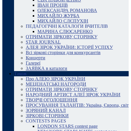
ІВАН ПРОЦІВ
ОЛЕКСАНДРА РОМАНОВА
МИХАЙЛО ЖУРБА
МИХАЙЛО СЛЄПУХІН
ПЕДАГОГІЧНІ КАТАЛОГИ ВЧИТЕЛІВ
МАРИНА СЛЮСАРЕНКО
ОТРИМАТИ ЗІРКОВУ СТОРІНКУ
STAR JOURNAL
АЛЕЯ ЗІРОК УКРАЇНИ: ІСТОРІЇ УСПІХУ
Всі зіркові сторінки для конкурсантів
Концерти
Галереї
ЗАЯВКА в каталоги
Також
Про АЛЕЮ ЗІРОК УКРАЇНИ
МЕЦЕНАТСЬКІ НАГОРОДИ
ОТРИМАТИ ЗІРКОВУ СТОРІНКУ
НАРОДНИЙ АРТИСТ АЛЕЇ ЗІРОК УКРАЇНИ
ТВОРЧІ ОГОЛОШЕННЯ
ПРОСУВАННЯ ТАЛАНТІВ: Україна, Європа, світ
ЗОРЯНИЙ КАНАЛ
ЗІРКОВІ СТОРІНКИ
CONTESTS PAGES
LONDON STARS contest page