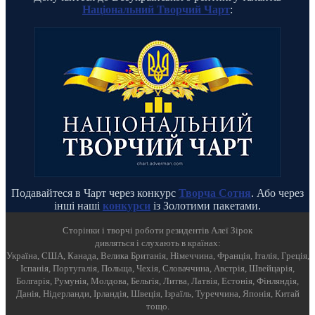
Національний Творчий Чарт
:
Подавайтеся в Чарт через конкурс
Творча Сотня
. Або через
інші наші
конкурси
із Золотими пакетами.
Cторінки і творчі роботи резидентів Алеї Зірок
дивляться і слухають в країнах:
Україна, США, Канада, Велика Британія, Німеччина, Франція, Італія, Греція,
Іспанія, Португалія, Польща, Чехія, Словаччина, Австрія, Швейцарія,
Болгарія, Румунія, Молдова, Бельгія, Литва, Латвія, Естонія, Фінляндія,
Данія, Нідерланди, Ірландія, Швеція, Ізраїль, Туреччина, Японія, Китай
тощо.