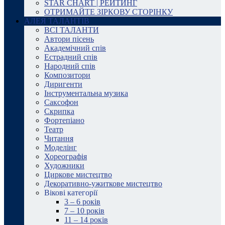
STAR CHART | РЕЙТИНГ
ОТРИМАЙТЕ ЗІРКОВУ СТОРІНКУ
АЛЕЯ ТАЛАНТІВ
ВСІ ТАЛАНТИ
Автори пісень
Академічний спів
Естрадний спів
Народний спів
Композитори
Диригенти
Інструментальна музика
Саксофон
Скрипка
Фортепіано
Театр
Читання
Моделінг
Хореографія
Художники
Циркове мистецтво
Декоративно-ужиткове мистецтво
Вікові категорії
3 – 6 років
7 – 10 років
11 – 14 років