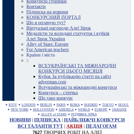
Конкурсні сторінки
Контакти
Підписка на новини
КОНКУРСНИЙ ПОРТАЛ
Що я оплачую тут?
Віртуальні нагороди Алеї Зірок
Медалісти та володарі статуеток і кубків
Алеї Зірок України
Alley of Stars: Europe
For American teachers
Країни і міста
::
ВСЕУКРАЇНСЬКІ ТА МІЖНАРОДНІ
КОНКУРСИ ЦЬОГО МІСЯЦЯ
Кубок За публікацію статті на сайті
adverman.com
Всеукраїнські та міжнародні конкурси
Конкурси – стрічка
Що таке конкурс
✦
KYIV
✦
LONDON
✦
BERLIN
✦
PARIS
✦
ROMA
✦
MADRID
✦
TOKYO
✦
SEOUL
✦
NEW YORK
✦
HOLLYWOOD
✦
AMERICA
✦
WORLD
✦
EUROPE
✦
UKRAINE
✦
ALLEY of STARS
✦
РІЗДВЯНА ЗІРКА
НОВИНИ
|
ПІДПИСКА
|
НАЙБЛИЖЧІ КОНКУРСИ
ВСІ ТАЛАНТИ ТУТ
|
АКЦІЯ
|
ПЕДАГОГАМ
7627
ТВОРЧИХ РОБІТ НА АЛЕЇ