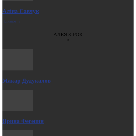
Аліна Савчук
| Більше →
АЛЕЯ ЗІРОК
Макар Дудукалов
Ярина Фегецин