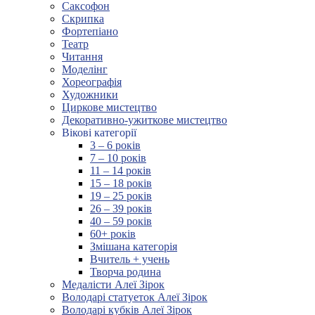
Саксофон
Скрипка
Фортепіано
Театр
Читання
Моделінг
Хореографія
Художники
Циркове мистецтво
Декоративно-ужиткове мистецтво
Вікові категорії
3 – 6 років
7 – 10 років
11 – 14 років
15 – 18 років
19 – 25 років
26 – 39 років
40 – 59 років
60+ років
Змішана категорія
Вчитель + учень
Творча родина
Медалісти Алеї Зірок
Володарі статуеток Алеї Зірок
Володарі кубків Алеї Зірок