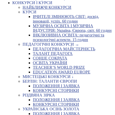
КОНКУРСИ І КУРСИ
НАЙБЛИЖЧІ КОНКУРСИ
КУРСИ
ВЧИТЕЛІ ЗМІНЮЮТЬ СВІТ: досвід,
інновації, успіх. 60 годин
МУЗИЧНА ОСВІТА І МУЗИЧНА
ІНДУСТРІЯ: Україна, Європа, світ. 60 годин
ІНКЛЮЗИВНА ОСВІТА: педагогічні та
психологічні аспекти. 15 годин
ПЕДАГОГІЧНІ КОНКУРСИ →
ПЕДАГОГІЧНА МАЙСТЕРНІСТЬ
ТАЛАНТ ПЕДАГОГА
СОНЦЕ СОКРАТА
ОСВІТА УКРАЇНИ
TEACHER’S WORLD PRIZE
EDUCATION AWARD EUROPE
МИСТЕЦЬКІ КОНКУРСИ ↓
БЕРЛІН: ТАЛАНТИ ЄВРОПИ
ПОЛОЖЕННЯ І ЗАЯВКА
КОНКУРСНІ СТОРІНКИ
РІЗДВЯНА ЗІРКА
ПОЛОЖЕННЯ І ЗАЯВКА
КОНКУРСНІ СТОРІНКИ
УКРАЇНСЬКА ОСІНЬ ЗОЛОТА
ПОЛОЖЕННЯ І ЗАЯВКА