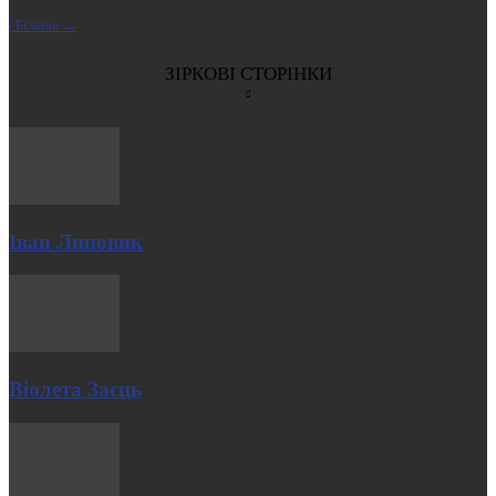
| Більше →
ЗІРКОВІ СТОРІНКИ
Іван Липовик
Віолета Заєць