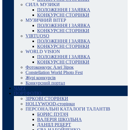
СИЛА МУЗИКИ
ПОЛОЖЕННЯ І ЗАЯВКА
КОНКУРСНІ СТОРІНКИ
МУЗИЧНИЙ ВІТЕР
ПОЛОЖЕННЯ І ЗАЯВКА
КОНКУРСНІ СТОРІНКИ
VIRTUOSO
ПОЛОЖЕННЯ І ЗАЯВКА
КОНКУРСНІ СТОРІНКИ
WORLD VISION
ПОЛОЖЕННЯ І ЗАЯВКА
КОНКУРСНІ СТОРІНКИ
Фотоконкурс Алеї Зірок
Constellation World Photo Fest
Журі конкурсів
Конкурсний портал
ЧАРТ
ПОРТФОЛІО
ЗІРКОВІ СТОРІНКИ
HOLLYWOOD-сторінки
ПЕРСОНАЛЬНІ КАТАЛОГИ ТАЛАНТІВ
БОРИС ПУГАЧ
ВАЛЕРІЯ ШКОЛЬНА
ДАНІІЛ РЕБЕРТ
ЄВА НАБОЙЧЕНКО