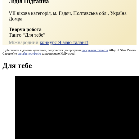
Лідія Підгайна
VII вікова категорія, м. Гадяч, Полтавська обл., Україна
Домра
Творча робота
Танго “Для тебе”
Міжнародний
конкурс Я маю талант!
Щоб ставати відомими артистами, долучайтеся до програми
просування талантів
Alley of Stars Promo.
Створюйте
онлайн портфоліо
за програмою Hollywood!
Для тебе