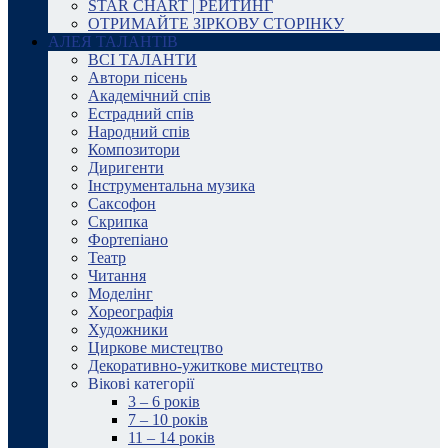
STAR CHART | РЕЙТИНГ
ОТРИМАЙТЕ ЗІРКОВУ СТОРІНКУ
АЛЕЯ ТАЛАНТІВ
ВСІ ТАЛАНТИ
Автори пісень
Академічний спів
Естрадний спів
Народний спів
Композитори
Диригенти
Інструментальна музика
Саксофон
Скрипка
Фортепіано
Театр
Читання
Моделінг
Хореографія
Художники
Циркове мистецтво
Декоративно-ужиткове мистецтво
Вікові категорії
3 – 6 років
7 – 10 років
11 – 14 років