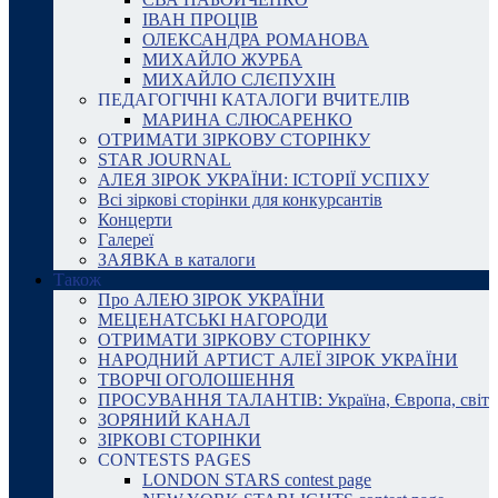
ІВАН ПРОЦІВ
ОЛЕКСАНДРА РОМАНОВА
МИХАЙЛО ЖУРБА
МИХАЙЛО СЛЄПУХІН
ПЕДАГОГІЧНІ КАТАЛОГИ ВЧИТЕЛІВ
МАРИНА СЛЮСАРЕНКО
ОТРИМАТИ ЗІРКОВУ СТОРІНКУ
STAR JOURNAL
АЛЕЯ ЗІРОК УКРАЇНИ: ІСТОРІЇ УСПІХУ
Всі зіркові сторінки для конкурсантів
Концерти
Галереї
ЗАЯВКА в каталоги
Також
Про АЛЕЮ ЗІРОК УКРАЇНИ
МЕЦЕНАТСЬКІ НАГОРОДИ
ОТРИМАТИ ЗІРКОВУ СТОРІНКУ
НАРОДНИЙ АРТИСТ АЛЕЇ ЗІРОК УКРАЇНИ
ТВОРЧІ ОГОЛОШЕННЯ
ПРОСУВАННЯ ТАЛАНТІВ: Україна, Європа, світ
ЗОРЯНИЙ КАНАЛ
ЗІРКОВІ СТОРІНКИ
CONTESTS PAGES
LONDON STARS contest page