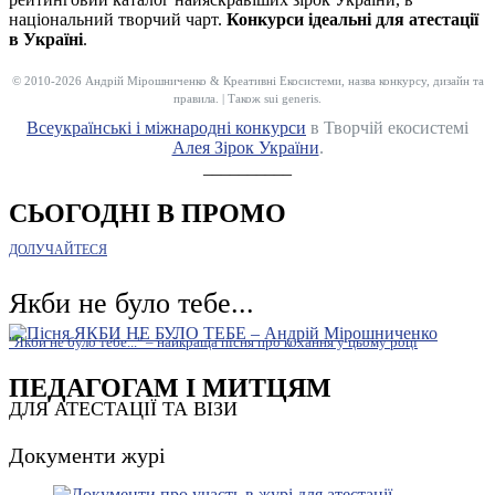
національний творчий чарт.
Конкурси ідеальні для атестації
в Україні
.
© 2010-2026 Андрій Мірошниченко & Креативні Екосистеми, назва конкурсу, дизайн та
правила. | Також sui generis.
Всеукраїнські і міжнародні конкурси
в Творчій екосистемі
Алея Зірок України
.
__________
СЬОГОДНІ В ПРОМО
ДОЛУЧАЙТЕСЯ
Якби не було тебе...
"Якби не було тебе..." – найкраща пісня про кохання у цьому році
ПЕДАГОГАМ І МИТЦЯМ
ДЛЯ АТЕСТАЦІЇ ТА ВІЗИ
Документи журі