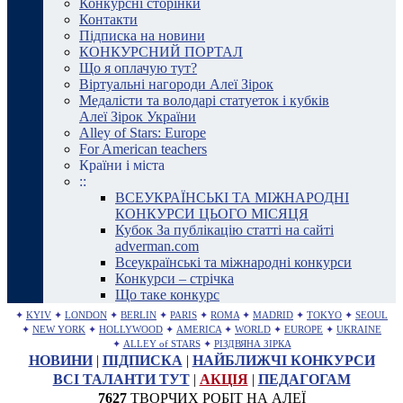
Конкурсні сторінки
Контакти
Підписка на новини
КОНКУРСНИЙ ПОРТАЛ
Що я оплачую тут?
Віртуальні нагороди Алеї Зірок
Медалісти та володарі статуеток і кубків
Алеї Зірок України
Alley of Stars: Europe
For American teachers
Країни і міста
::
ВСЕУКРАЇНСЬКІ ТА МІЖНАРОДНІ
КОНКУРСИ ЦЬОГО МІСЯЦЯ
Кубок За публікацію статті на сайті
adverman.com
Всеукраїнські та міжнародні конкурси
Конкурси – стрічка
Що таке конкурс
✦
KYIV
✦
LONDON
✦
BERLIN
✦
PARIS
✦
ROMA
✦
MADRID
✦
TOKYO
✦
SEOUL
✦
NEW YORK
✦
HOLLYWOOD
✦
AMERICA
✦
WORLD
✦
EUROPE
✦
UKRAINE
✦
ALLEY of STARS
✦
РІЗДВЯНА ЗІРКА
НОВИНИ
|
ПІДПИСКА
|
НАЙБЛИЖЧІ КОНКУРСИ
ВСІ ТАЛАНТИ ТУТ
|
АКЦІЯ
|
ПЕДАГОГАМ
7627
ТВОРЧИХ РОБІТ НА АЛЕЇ