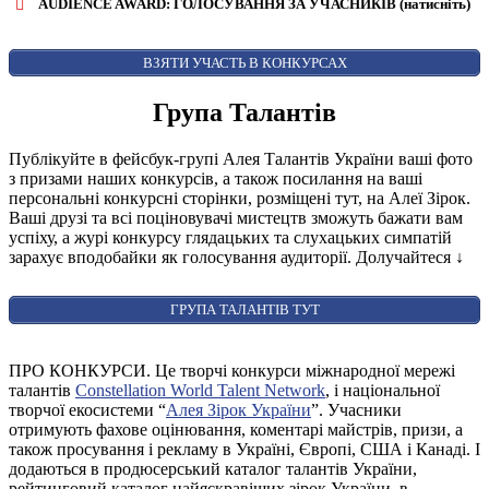
AUDIENCE AWARD: ГОЛОСУВАННЯ ЗА УЧАСНИКІВ (натисніть)
ВІДКРИТИ ФОРМУ ДЛЯ ГОЛОСУВАННЯ
AUDIENCE AWARD
ВЗЯТИ УЧАСТЬ В КОНКУРСАХ
Група Талантів
Публікуйте в фейсбук-групі Алея Талантів України ваші фото
з призами наших конкурсів, а також посилання на ваші
персональні конкурсні сторінки, розміщені тут, на Алеї Зірок.
Ваші друзі та всі поціновувачі мистецтв зможуть бажати вам
успіху, а журі конкурсу глядацьких та слухацьких симпатій
зарахує вподобайки як голосування аудиторії. Долучайтеся
↓
ГРУПА ТАЛАНТІВ ТУТ
ПРО КОНКУРСИ. Це творчі конкурси міжнародної мережі
талантів
Constellation World Talent Network
, і національної
творчої екосистеми “
Алея Зірок України
”. Учасники
отримують фахове оцінювання, коментарі майстрів, призи, а
також просування і рекламу в Україні, Європі, США і Канаді. І
додаються в продюсерський каталог талантів України,
рейтинговий каталог найяскравіших зірок України, в