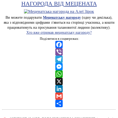
НАГОРОДА ВІД МЕЦЕНАТА
Ви можете подарувати
Меценатську нагороду
(одну чи декілька),
яка з відповідними цифрами з'явиться на сторінці учасника, а кошти
працюватимуть на просування талановитої людини (колективу).
Хто вже отримав меценатську нагороду?
Поділитися в соцмережах:
Facebook
Viber
Telegram
Messenger
WhatsApp
X
LinkedIn
Gmail
Share