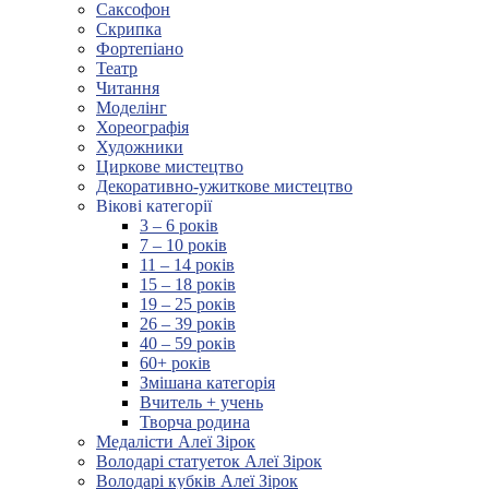
Саксофон
Скрипка
Фортепіано
Театр
Читання
Моделінг
Хореографія
Художники
Циркове мистецтво
Декоративно-ужиткове мистецтво
Вікові категорії
3 – 6 років
7 – 10 років
11 – 14 років
15 – 18 років
19 – 25 років
26 – 39 років
40 – 59 років
60+ років
Змішана категорія
Вчитель + учень
Творча родина
Медалісти Алеї Зірок
Володарі статуеток Алеї Зірок
Володарі кубків Алеї Зірок