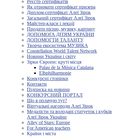
Реєстр сертифікатів
Як отримати сертифікат призера
Диплом-сертифікат Алеї Зірок
Загальний сертифікат Алеї Зірок
Майстер-класи і лекції
Продати пісню, музику, картину
ДОПОМОГА ДІТЯМ УКРАЇНИ
ДОПОМОГТИ ТАЛАНТУ
Творча екосистема МУЗИКА
Constellation World Talent Network
Новини України і світу
Зірки Європи: круті місця
Palau de la Música Catalana
Elbphilharmonie
Конкурсні сторінки
Контакти
Підписка на новини
КОНКУРСНИЙ ПОРТАЛ
Що я оплачую тут?
Віртуальні нагороди Алеї Зірок
Медалісти та володарі статуеток і кубків
Алеї Зірок України
Alley of Stars: Europe
For American teachers
Країни і міста