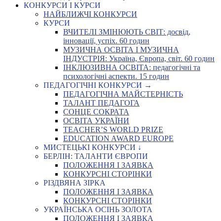
КОНКУРСИ І КУРСИ
НАЙБЛИЖЧІ КОНКУРСИ
КУРСИ
ВЧИТЕЛІ ЗМІНЮЮТЬ СВІТ: досвід,
інновації, успіх. 60 годин
МУЗИЧНА ОСВІТА І МУЗИЧНА
ІНДУСТРІЯ: Україна, Європа, світ. 60 годин
ІНКЛЮЗИВНА ОСВІТА: педагогічні та
психологічні аспекти. 15 годин
ПЕДАГОГІЧНІ КОНКУРСИ →
ПЕДАГОГІЧНА МАЙСТЕРНІСТЬ
ТАЛАНТ ПЕДАГОГА
СОНЦЕ СОКРАТА
ОСВІТА УКРАЇНИ
TEACHER’S WORLD PRIZE
EDUCATION AWARD EUROPE
МИСТЕЦЬКІ КОНКУРСИ ↓
БЕРЛІН: ТАЛАНТИ ЄВРОПИ
ПОЛОЖЕННЯ І ЗАЯВКА
КОНКУРСНІ СТОРІНКИ
РІЗДВЯНА ЗІРКА
ПОЛОЖЕННЯ І ЗАЯВКА
КОНКУРСНІ СТОРІНКИ
УКРАЇНСЬКА ОСІНЬ ЗОЛОТА
ПОЛОЖЕННЯ І ЗАЯВКА