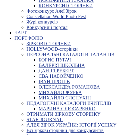
ПОЛОЖЕННЯ І ЗАЯВКА
КОНКУРСНІ СТОРІНКИ
Фотоконкурс Алеї Зірок
Constellation World Photo Fest
Журі конкурсів
Конкурсний портал
ЧАРТ
ПОРТФОЛІО
ЗІРКОВІ СТОРІНКИ
HOLLYWOOD-сторінки
ПЕРСОНАЛЬНІ КАТАЛОГИ ТАЛАНТІВ
БОРИС ПУГАЧ
ВАЛЕРІЯ ШКОЛЬНА
ДАНІІЛ РЕБЕРТ
ЄВА НАБОЙЧЕНКО
ІВАН ПРОЦІВ
ОЛЕКСАНДРА РОМАНОВА
МИХАЙЛО ЖУРБА
МИХАЙЛО СЛЄПУХІН
ПЕДАГОГІЧНІ КАТАЛОГИ ВЧИТЕЛІВ
МАРИНА СЛЮСАРЕНКО
ОТРИМАТИ ЗІРКОВУ СТОРІНКУ
STAR JOURNAL
АЛЕЯ ЗІРОК УКРАЇНИ: ІСТОРІЇ УСПІХУ
Всі зіркові сторінки для конкурсантів