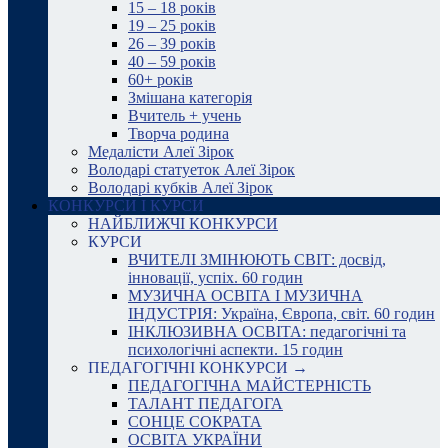
15 – 18 років
19 – 25 років
26 – 39 років
40 – 59 років
60+ років
Змішана категорія
Вчитель + учень
Творча родина
Медалісти Алеї Зірок
Володарі статуеток Алеї Зірок
Володарі кубків Алеї Зірок
КОНКУРСИ І КУРСИ
НАЙБЛИЖЧІ КОНКУРСИ
КУРСИ
ВЧИТЕЛІ ЗМІНЮЮТЬ СВІТ: досвід,
інновації, успіх. 60 годин
МУЗИЧНА ОСВІТА І МУЗИЧНА
ІНДУСТРІЯ: Україна, Європа, світ. 60 годин
ІНКЛЮЗИВНА ОСВІТА: педагогічні та
психологічні аспекти. 15 годин
ПЕДАГОГІЧНІ КОНКУРСИ →
ПЕДАГОГІЧНА МАЙСТЕРНІСТЬ
ТАЛАНТ ПЕДАГОГА
СОНЦЕ СОКРАТА
ОСВІТА УКРАЇНИ