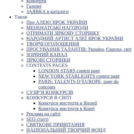
Концерти
Галереї
ЗАЯВКА в каталоги
Також
Про АЛЕЮ ЗІРОК УКРАЇНИ
МЕЦЕНАТСЬКІ НАГОРОДИ
ОТРИМАТИ ЗІРКОВУ СТОРІНКУ
НАРОДНИЙ АРТИСТ АЛЕЇ ЗІРОК УКРАЇНИ
ТВОРЧІ ОГОЛОШЕННЯ
ПРОСУВАННЯ ТАЛАНТІВ: Україна, Європа, світ
ЗОРЯНИЙ КАНАЛ
ЗІРКОВІ СТОРІНКИ
CONTESTS PAGES
LONDON STARS contest page
NEW YORK STARLIGHTS contest page
PARIS: TALENTS D’EUROPE, page du
concours
СУЗІР’Я КОНКУРСІВ
КОНКУРСИ В СВІТІ
Конкурси мистецтв в Японії
Конкурси мистецтв в Кореї
Реклама на сайті
SEO статті
СВЯТКОВЕ ПРИВІТАННЯ
НАЦІОНАЛЬНИЙ ТВОРЧИЙ ФОНД