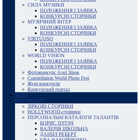
СИЛА МУЗИКИ
ПОЛОЖЕННЯ І ЗАЯВКА
КОНКУРСНІ СТОРІНКИ
МУЗИЧНИЙ ВІТЕР
ПОЛОЖЕННЯ І ЗАЯВКА
КОНКУРСНІ СТОРІНКИ
VIRTUOSO
ПОЛОЖЕННЯ І ЗАЯВКА
КОНКУРСНІ СТОРІНКИ
WORLD VISION
ПОЛОЖЕННЯ І ЗАЯВКА
КОНКУРСНІ СТОРІНКИ
Фотоконкурс Алеї Зірок
Constellation World Photo Fest
Журі конкурсів
Конкурсний портал
ЧАРТ
ПОРТФОЛІО
ЗІРКОВІ СТОРІНКИ
HOLLYWOOD-сторінки
ПЕРСОНАЛЬНІ КАТАЛОГИ ТАЛАНТІВ
БОРИС ПУГАЧ
ВАЛЕРІЯ ШКОЛЬНА
ДАНІІЛ РЕБЕРТ
ЄВА НАБОЙЧЕНКО