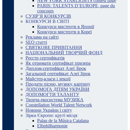
NEW YORK STARLIGHTS contest page
PARIS: TALENTS D’EUROPE, page du
concours
СУЗІР’Я КОНКУРСІВ
КОНКУРСИ В СВІТІ
Конкурси мистецтв в Японії
Конкурси мистецтв в Кореї
Реклама на сайті
SEO статті
СВЯТКОВЕ ПРИВІТАННЯ
НАЦІОНАЛЬНИЙ ТВОРЧИЙ ФОНД
Реєстр сертифікатів
Як отримати сертифікат призера
Диплом-сертифікат Алеї Зірок
Загальний сертифікат Алеї Зірок
Майстер-класи і лекції
Продати пісню, музику, картину
ДОПОМОГА ДІТЯМ УКРАЇНИ
ДОПОМОГТИ ТАЛАНТУ
Творча екосистема МУЗИКА
Constellation World Talent Network
Новини України і світу
Зірки Європи: круті місця
Palau de la Música Catalana
Elbphilharmonie