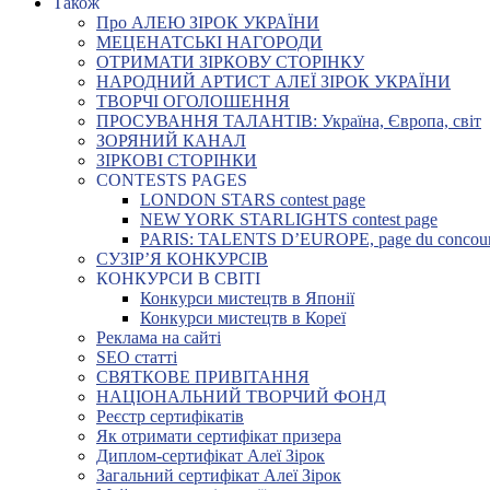
Також
Про АЛЕЮ ЗІРОК УКРАЇНИ
МЕЦЕНАТСЬКІ НАГОРОДИ
ОТРИМАТИ ЗІРКОВУ СТОРІНКУ
НАРОДНИЙ АРТИСТ АЛЕЇ ЗІРОК УКРАЇНИ
ТВОРЧІ ОГОЛОШЕННЯ
ПРОСУВАННЯ ТАЛАНТІВ: Україна, Європа, світ
ЗОРЯНИЙ КАНАЛ
ЗІРКОВІ СТОРІНКИ
CONTESTS PAGES
LONDON STARS contest page
NEW YORK STARLIGHTS contest page
PARIS: TALENTS D’EUROPE, page du concou
СУЗІР’Я КОНКУРСІВ
КОНКУРСИ В СВІТІ
Конкурси мистецтв в Японії
Конкурси мистецтв в Кореї
Реклама на сайті
SEO статті
СВЯТКОВЕ ПРИВІТАННЯ
НАЦІОНАЛЬНИЙ ТВОРЧИЙ ФОНД
Реєстр сертифікатів
Як отримати сертифікат призера
Диплом-сертифікат Алеї Зірок
Загальний сертифікат Алеї Зірок