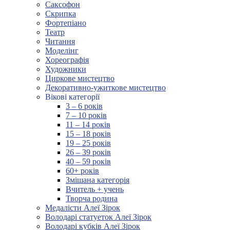
Саксофон
Скрипка
Фортепіано
Театр
Читання
Моделінг
Хореографія
Художники
Циркове мистецтво
Декоративно-ужиткове мистецтво
Вікові категорії
3 – 6 років
7 – 10 років
11 – 14 років
15 – 18 років
19 – 25 років
26 – 39 років
40 – 59 років
60+ років
Змішана категорія
Вчитель + учень
Творча родина
Медалісти Алеї Зірок
Володарі статуеток Алеї Зірок
Володарі кубків Алеї Зірок