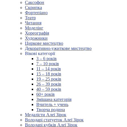
Саксофон
Скрипка
Фортепіано
Театр
Читання
Моделінг
Хореографія
Художники
Циркове мистецтво
Декоративно-ужиткове мистецтво
Вікові категорії
3 – 6 років
7 – 10 років
11 – 14 років
15 – 18 років
19 – 25 років
26 – 39 років
40 – 59 років
60+ років
Змішана категорія
Вчитель + учень
Творча родина
Медалісти Алеї Зірок
Володарі статуеток Алеї Зірок
Володарі кубків Алеї Зірок