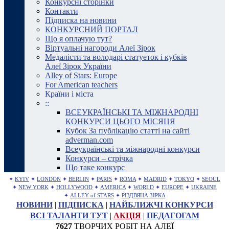
Конкурсні сторінки
Контакти
Підписка на новини
КОНКУРСНИЙ ПОРТАЛ
Що я оплачую тут?
Віртуальні нагороди Алеї Зірок
Медалісти та володарі статуеток і кубків
Алеї Зірок України
Alley of Stars: Europe
For American teachers
Країни і міста
::
ВСЕУКРАЇНСЬКІ ТА МІЖНАРОДНІ
КОНКУРСИ ЦЬОГО МІСЯЦЯ
Кубок За публікацію статті на сайті
adverman.com
Всеукраїнські та міжнародні конкурси
Конкурси – стрічка
Що таке конкурс
✦
KYIV
✦
LONDON
✦
BERLIN
✦
PARIS
✦
ROMA
✦
MADRID
✦
TOKYO
✦
SEOUL
✦
NEW YORK
✦
HOLLYWOOD
✦
AMERICA
✦
WORLD
✦
EUROPE
✦
UKRAINE
✦
ALLEY of STARS
✦
РІЗДВЯНА ЗІРКА
НОВИНИ
|
ПІДПИСКА
|
НАЙБЛИЖЧІ КОНКУРСИ
ВСІ ТАЛАНТИ ТУТ
|
АКЦІЯ
|
ПЕДАГОГАМ
7627
ТВОРЧИХ РОБІТ НА АЛЕЇ