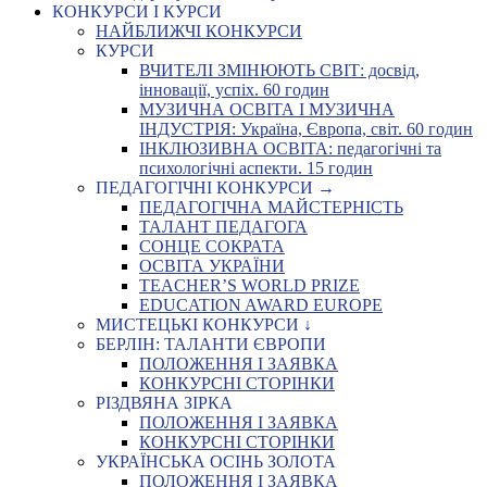
КОНКУРСИ І КУРСИ
НАЙБЛИЖЧІ КОНКУРСИ
КУРСИ
ВЧИТЕЛІ ЗМІНЮЮТЬ СВІТ: досвід,
інновації, успіх. 60 годин
МУЗИЧНА ОСВІТА І МУЗИЧНА
ІНДУСТРІЯ: Україна, Європа, світ. 60 годин
ІНКЛЮЗИВНА ОСВІТА: педагогічні та
психологічні аспекти. 15 годин
ПЕДАГОГІЧНІ КОНКУРСИ →
ПЕДАГОГІЧНА МАЙСТЕРНІСТЬ
ТАЛАНТ ПЕДАГОГА
СОНЦЕ СОКРАТА
ОСВІТА УКРАЇНИ
TEACHER’S WORLD PRIZE
EDUCATION AWARD EUROPE
МИСТЕЦЬКІ КОНКУРСИ ↓
БЕРЛІН: ТАЛАНТИ ЄВРОПИ
ПОЛОЖЕННЯ І ЗАЯВКА
КОНКУРСНІ СТОРІНКИ
РІЗДВЯНА ЗІРКА
ПОЛОЖЕННЯ І ЗАЯВКА
КОНКУРСНІ СТОРІНКИ
УКРАЇНСЬКА ОСІНЬ ЗОЛОТА
ПОЛОЖЕННЯ І ЗАЯВКА