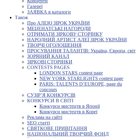
Концерти
Галереї
ЗАЯВКА в каталоги
Також
Про АЛЕЮ ЗІРОК УКРАЇНИ
МЕЦЕНАТСЬКІ НАГОРОДИ
ОТРИМАТИ ЗІРКОВУ СТОРІНКУ
НАРОДНИЙ АРТИСТ АЛЕЇ ЗІРОК УКРАЇНИ
ТВОРЧІ ОГОЛОШЕННЯ
ПРОСУВАННЯ ТАЛАНТІВ: Україна, Європа, світ
ЗОРЯНИЙ КАНАЛ
ЗІРКОВІ СТОРІНКИ
CONTESTS PAGES
LONDON STARS contest page
NEW YORK STARLIGHTS contest page
PARIS: TALENTS D’EUROPE, page du
concours
СУЗІР’Я КОНКУРСІВ
КОНКУРСИ В СВІТІ
Конкурси мистецтв в Японії
Конкурси мистецтв в Кореї
Реклама на сайті
SEO статті
СВЯТКОВЕ ПРИВІТАННЯ
НАЦІОНАЛЬНИЙ ТВОРЧИЙ ФОНД