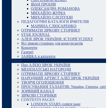
ІВАН ПРОЦІВ
ОЛЕКСАНДРА РОМАНОВА
МИХАЙЛО ЖУРБА
МИХАЙЛО СЛЄПУХІН
ПЕДАГОГІЧНІ КАТАЛОГИ ВЧИТЕЛІВ
МАРИНА СЛЮСАРЕНКО
ОТРИМАТИ ЗІРКОВУ СТОРІНКУ
STAR JOURNAL
АЛЕЯ ЗІРОК УКРАЇНИ: ІСТОРІЇ УСПІХУ
Всі зіркові сторінки для конкурсантів
Концерти
Галереї
ЗАЯВКА в каталоги
Також
Про АЛЕЮ ЗІРОК УКРАЇНИ
МЕЦЕНАТСЬКІ НАГОРОДИ
ОТРИМАТИ ЗІРКОВУ СТОРІНКУ
НАРОДНИЙ АРТИСТ АЛЕЇ ЗІРОК УКРАЇНИ
ТВОРЧІ ОГОЛОШЕННЯ
ПРОСУВАННЯ ТАЛАНТІВ: Україна, Європа, світ
ЗОРЯНИЙ КАНАЛ
ЗІРКОВІ СТОРІНКИ
CONTESTS PAGES
LONDON STARS contest page