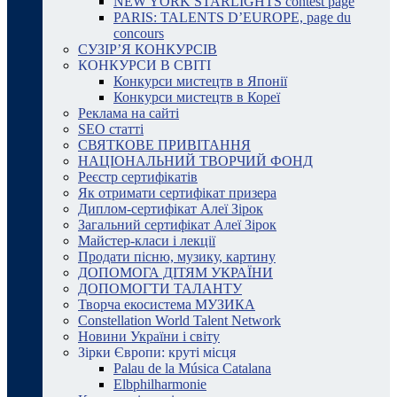
NEW YORK STARLIGHTS contest page
PARIS: TALENTS D’EUROPE, page du
concours
СУЗІР’Я КОНКУРСІВ
КОНКУРСИ В СВІТІ
Конкурси мистецтв в Японії
Конкурси мистецтв в Кореї
Реклама на сайті
SEO статті
СВЯТКОВЕ ПРИВІТАННЯ
НАЦІОНАЛЬНИЙ ТВОРЧИЙ ФОНД
Реєстр сертифікатів
Як отримати сертифікат призера
Диплом-сертифікат Алеї Зірок
Загальний сертифікат Алеї Зірок
Майстер-класи і лекції
Продати пісню, музику, картину
ДОПОМОГА ДІТЯМ УКРАЇНИ
ДОПОМОГТИ ТАЛАНТУ
Творча екосистема МУЗИКА
Constellation World Talent Network
Новини України і світу
Зірки Європи: круті місця
Palau de la Música Catalana
Elbphilharmonie