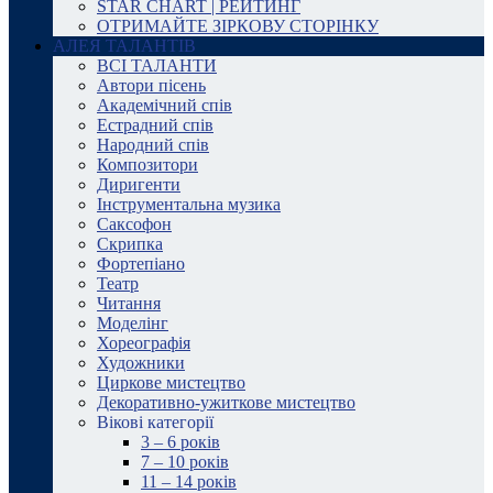
STAR CHART | РЕЙТИНГ
ОТРИМАЙТЕ ЗІРКОВУ СТОРІНКУ
АЛЕЯ ТАЛАНТІВ
ВСІ ТАЛАНТИ
Автори пісень
Академічний спів
Естрадний спів
Народний спів
Композитори
Диригенти
Інструментальна музика
Саксофон
Скрипка
Фортепіано
Театр
Читання
Моделінг
Хореографія
Художники
Циркове мистецтво
Декоративно-ужиткове мистецтво
Вікові категорії
3 – 6 років
7 – 10 років
11 – 14 років