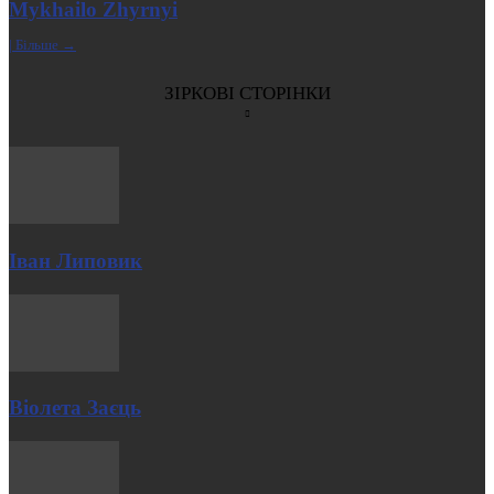
Mykhailo Zhyrnyi
| Більше →
ЗІРКОВІ СТОРІНКИ
Іван Липовик
Віолета Заєць