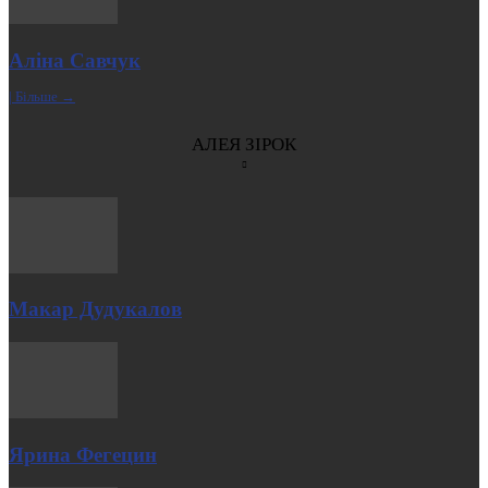
Аліна Савчук
| Більше →
АЛЕЯ ЗІРОК
Макар Дудукалов
Ярина Фегецин