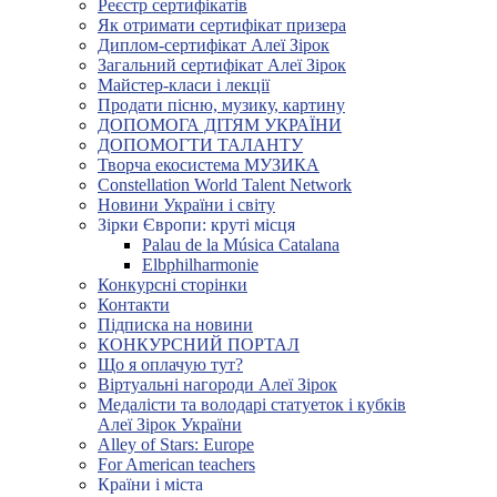
Реєстр сертифікатів
Як отримати сертифікат призера
Диплом-сертифікат Алеї Зірок
Загальний сертифікат Алеї Зірок
Майстер-класи і лекції
Продати пісню, музику, картину
ДОПОМОГА ДІТЯМ УКРАЇНИ
ДОПОМОГТИ ТАЛАНТУ
Творча екосистема МУЗИКА
Constellation World Talent Network
Новини України і світу
Зірки Європи: круті місця
Palau de la Música Catalana
Elbphilharmonie
Конкурсні сторінки
Контакти
Підписка на новини
КОНКУРСНИЙ ПОРТАЛ
Що я оплачую тут?
Віртуальні нагороди Алеї Зірок
Медалісти та володарі статуеток і кубків
Алеї Зірок України
Alley of Stars: Europe
For American teachers
Країни і міста