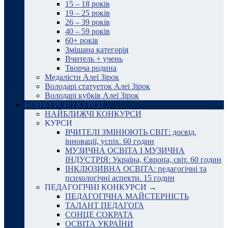
15 – 18 років
19 – 25 років
26 – 39 років
40 – 59 років
60+ років
Змішана категорія
Вчитель + учень
Творча родина
Медалісти Алеї Зірок
Володарі статуеток Алеї Зірок
Володарі кубків Алеї Зірок
КОНКУРСИ І КУРСИ
НАЙБЛИЖЧІ КОНКУРСИ
КУРСИ
ВЧИТЕЛІ ЗМІНЮЮТЬ СВІТ: досвід,
інновації, успіх. 60 годин
МУЗИЧНА ОСВІТА І МУЗИЧНА
ІНДУСТРІЯ: Україна, Європа, світ. 60 годин
ІНКЛЮЗИВНА ОСВІТА: педагогічні та
психологічні аспекти. 15 годин
ПЕДАГОГІЧНІ КОНКУРСИ →
ПЕДАГОГІЧНА МАЙСТЕРНІСТЬ
ТАЛАНТ ПЕДАГОГА
СОНЦЕ СОКРАТА
ОСВІТА УКРАЇНИ