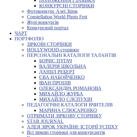
ПОЛОЖЕННЯ І ЗАЯВКА
КОНКУРСНІ СТОРІНКИ
Фотоконкурс Алеї Зірок
Constellation World Photo Fest
Журі конкурсів
Конкурсний портал
ЧАРТ
ПОРТФОЛІО
ЗІРКОВІ СТОРІНКИ
HOLLYWOOD-сторінки
ПЕРСОНАЛЬНІ КАТАЛОГИ ТАЛАНТІВ
БОРИС ПУГАЧ
ВАЛЕРІЯ ШКОЛЬНА
ДАНІІЛ РЕБЕРТ
ЄВА НАБОЙЧЕНКО
ІВАН ПРОЦІВ
ОЛЕКСАНДРА РОМАНОВА
МИХАЙЛО ЖУРБА
МИХАЙЛО СЛЄПУХІН
ПЕДАГОГІЧНІ КАТАЛОГИ ВЧИТЕЛІВ
МАРИНА СЛЮСАРЕНКО
ОТРИМАТИ ЗІРКОВУ СТОРІНКУ
STAR JOURNAL
АЛЕЯ ЗІРОК УКРАЇНИ: ІСТОРІЇ УСПІХУ
Всі зіркові сторінки для конкурсантів