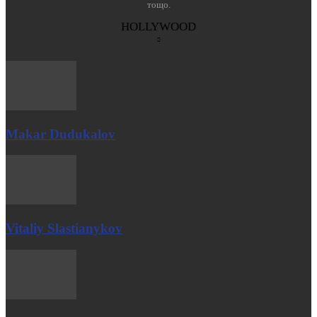
тощо.
HOLLYWOOD
Makar Dudukalov
Vitaliy Slastianykov