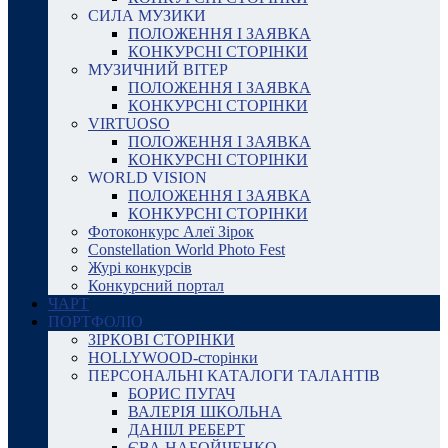
СИЛА МУЗИКИ
ПОЛОЖЕННЯ І ЗАЯВКА
КОНКУРСНІ СТОРІНКИ
МУЗИЧНИЙ ВІТЕР
ПОЛОЖЕННЯ І ЗАЯВКА
КОНКУРСНІ СТОРІНКИ
VIRTUOSO
ПОЛОЖЕННЯ І ЗАЯВКА
КОНКУРСНІ СТОРІНКИ
WORLD VISION
ПОЛОЖЕННЯ І ЗАЯВКА
КОНКУРСНІ СТОРІНКИ
Фотоконкурс Алеї Зірок
Constellation World Photo Fest
Журі конкурсів
Конкурсний портал
ЧАРТ
ПОРТФОЛІО
ЗІРКОВІ СТОРІНКИ
HOLLYWOOD-сторінки
ПЕРСОНАЛЬНІ КАТАЛОГИ ТАЛАНТІВ
БОРИС ПУГАЧ
ВАЛЕРІЯ ШКОЛЬНА
ДАНІІЛ РЕБЕРТ
ЄВА НАБОЙЧЕНКО