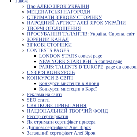
Також
Про АЛЕЮ ЗІРОК УКРАЇНИ
МЕЦЕНАТСЬКІ НАГОРОДИ
ОТРИМАТИ ЗІРКОВУ СТОРІНКУ
НАРОДНИЙ АРТИСТ АЛЕЇ ЗІРОК УКРАЇНИ
ТВОРЧІ ОГОЛОШЕННЯ
ПРОСУВАННЯ ТАЛАНТІВ: Україна, Європа, світ
ЗОРЯНИЙ КАНАЛ
ЗІРКОВІ СТОРІНКИ
CONTESTS PAGES
LONDON STARS contest page
NEW YORK STARLIGHTS contest page
PARIS: TALENTS D’EUROPE, page du concou
СУЗІР’Я КОНКУРСІВ
КОНКУРСИ В СВІТІ
Конкурси мистецтв в Японії
Конкурси мистецтв в Кореї
Реклама на сайті
SEO статті
СВЯТКОВЕ ПРИВІТАННЯ
НАЦІОНАЛЬНИЙ ТВОРЧИЙ ФОНД
Реєстр сертифікатів
Як отримати сертифікат призера
Диплом-сертифікат Алеї Зірок
Загальний сертифікат Алеї Зірок