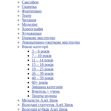
Саксофон
Скрипка
Фортепіано
Театр
Читання
Моделінг
Хореографія
Художники
Циркове мистецтво
Декоративно-ужиткове мистецтво
Вікові категорії
3 – 6 років
7 – 10 років
11 – 14 років
15 – 18 років
19 – 25 років
26 – 39 років
40 – 59 років
60+ років
Змішана категорія
Вчитель + учень
Творча родина
Медалісти Алеї Зірок
Володарі статуеток Алеї Зірок
Володарі кубків Алеї Зірок