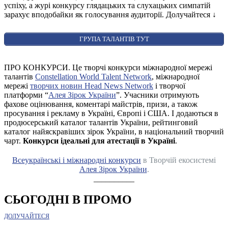
успіху, а журі конкурсу глядацьких та слухацьких симпатій
зарахує вподобайки як голосування аудиторії. Долучайтеся
↓
ГРУПА ТАЛАНТІВ ТУТ
ПРО КОНКУРСИ. Це творчі конкурси міжнародної мережі
талантів
Constellation World Talent Network
, міжнародної
мережі
творчих новин Head News Network
і творчої
платформи “
Алея Зірок України
”. Учасники отримують
фахове оцінювання, коментарі майстрів, призи, а також
просування і рекламу в Україні, Європі і США. І додаються в
продюсерський каталог талантів України, рейтинговий
каталог найяскравіших зірок України, в національний творчий
чарт.
Конкурси ідеальні для атестації в Україні
.
Всеукраїнські і міжнародні конкурси
в Творчій екосистемі
Алея Зірок України
.
__________
СЬОГОДНІ В ПРОМО
ДОЛУЧАЙТЕСЯ