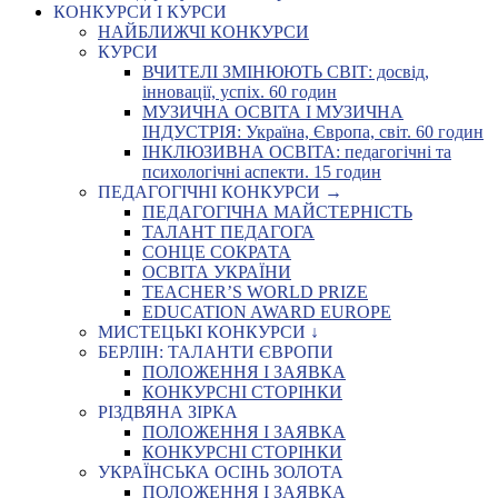
КОНКУРСИ І КУРСИ
НАЙБЛИЖЧІ КОНКУРСИ
КУРСИ
ВЧИТЕЛІ ЗМІНЮЮТЬ СВІТ: досвід,
інновації, успіх. 60 годин
МУЗИЧНА ОСВІТА І МУЗИЧНА
ІНДУСТРІЯ: Україна, Європа, світ. 60 годин
ІНКЛЮЗИВНА ОСВІТА: педагогічні та
психологічні аспекти. 15 годин
ПЕДАГОГІЧНІ КОНКУРСИ →
ПЕДАГОГІЧНА МАЙСТЕРНІСТЬ
ТАЛАНТ ПЕДАГОГА
СОНЦЕ СОКРАТА
ОСВІТА УКРАЇНИ
TEACHER’S WORLD PRIZE
EDUCATION AWARD EUROPE
МИСТЕЦЬКІ КОНКУРСИ ↓
БЕРЛІН: ТАЛАНТИ ЄВРОПИ
ПОЛОЖЕННЯ І ЗАЯВКА
КОНКУРСНІ СТОРІНКИ
РІЗДВЯНА ЗІРКА
ПОЛОЖЕННЯ І ЗАЯВКА
КОНКУРСНІ СТОРІНКИ
УКРАЇНСЬКА ОСІНЬ ЗОЛОТА
ПОЛОЖЕННЯ І ЗАЯВКА