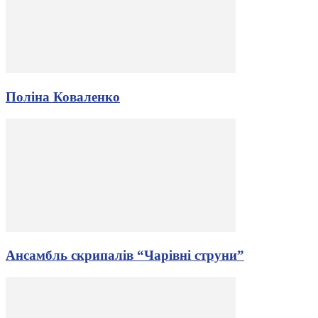
Поліна Коваленко
Ансамбль скрипалів “Чарівні струни”