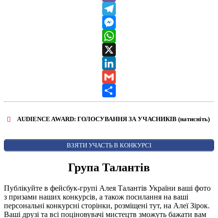
Viber
Telegram
Messenger
WhatsApp
X
LinkedIn
Gmail
Share
AUDIENCE AWARD: ГОЛОСУВАННЯ ЗА УЧАСНИКІВ (натисніть)
ВІДКРИТИ ФОРМУ ДЛЯ ГОЛОСУВАННЯ
AUDIENCE AWARD
ВЗЯТИ УЧАСТЬ В КОНКУРСІ
Група Талантів
Публікуйте в фейсбук-групі Алея Талантів України ваші фото
з призами наших конкурсів, а також посилання на ваші
персональні конкурсні сторінки, розміщені тут, на Алеї Зірок.
Ваші друзі та всі поціновувачі мистецтв зможуть бажати вам