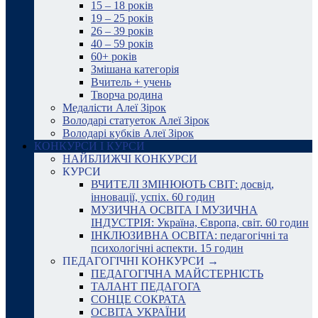
15 – 18 років
19 – 25 років
26 – 39 років
40 – 59 років
60+ років
Змішана категорія
Вчитель + учень
Творча родина
Медалісти Алеї Зірок
Володарі статуеток Алеї Зірок
Володарі кубків Алеї Зірок
КОНКУРСИ І КУРСИ
НАЙБЛИЖЧІ КОНКУРСИ
КУРСИ
ВЧИТЕЛІ ЗМІНЮЮТЬ СВІТ: досвід,
інновації, успіх. 60 годин
МУЗИЧНА ОСВІТА І МУЗИЧНА
ІНДУСТРІЯ: Україна, Європа, світ. 60 годин
ІНКЛЮЗИВНА ОСВІТА: педагогічні та
психологічні аспекти. 15 годин
ПЕДАГОГІЧНІ КОНКУРСИ →
ПЕДАГОГІЧНА МАЙСТЕРНІСТЬ
ТАЛАНТ ПЕДАГОГА
СОНЦЕ СОКРАТА
ОСВІТА УКРАЇНИ