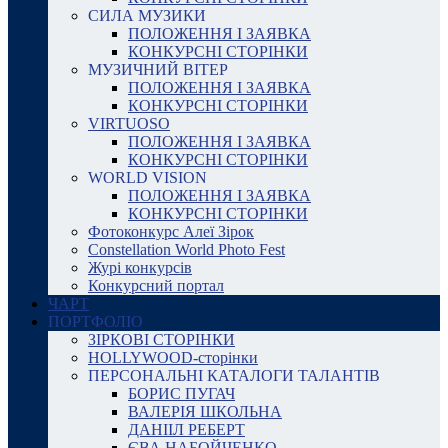
СИЛА МУЗИКИ
ПОЛОЖЕННЯ І ЗАЯВКА
КОНКУРСНІ СТОРІНКИ
МУЗИЧНИЙ ВІТЕР
ПОЛОЖЕННЯ І ЗАЯВКА
КОНКУРСНІ СТОРІНКИ
VIRTUOSO
ПОЛОЖЕННЯ І ЗАЯВКА
КОНКУРСНІ СТОРІНКИ
WORLD VISION
ПОЛОЖЕННЯ І ЗАЯВКА
КОНКУРСНІ СТОРІНКИ
Фотоконкурс Алеї Зірок
Constellation World Photo Fest
Журі конкурсів
Конкурсний портал
ЧАРТ
ПОРТФОЛІО
ЗІРКОВІ СТОРІНКИ
HOLLYWOOD-сторінки
ПЕРСОНАЛЬНІ КАТАЛОГИ ТАЛАНТІВ
БОРИС ПУГАЧ
ВАЛЕРІЯ ШКОЛЬНА
ДАНІІЛ РЕБЕРТ
ЄВА НАБОЙЧЕНКО