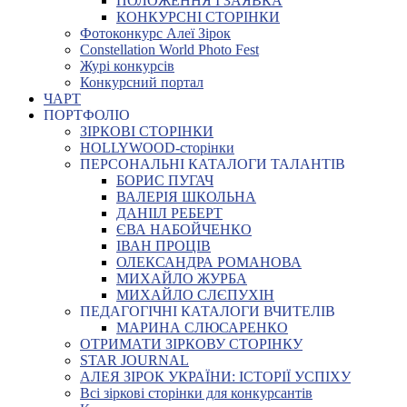
ПОЛОЖЕННЯ І ЗАЯВКА
КОНКУРСНІ СТОРІНКИ
Фотоконкурс Алеї Зірок
Constellation World Photo Fest
Журі конкурсів
Конкурсний портал
ЧАРТ
ПОРТФОЛІО
ЗІРКОВІ СТОРІНКИ
HOLLYWOOD-сторінки
ПЕРСОНАЛЬНІ КАТАЛОГИ ТАЛАНТІВ
БОРИС ПУГАЧ
ВАЛЕРІЯ ШКОЛЬНА
ДАНІІЛ РЕБЕРТ
ЄВА НАБОЙЧЕНКО
ІВАН ПРОЦІВ
ОЛЕКСАНДРА РОМАНОВА
МИХАЙЛО ЖУРБА
МИХАЙЛО СЛЄПУХІН
ПЕДАГОГІЧНІ КАТАЛОГИ ВЧИТЕЛІВ
МАРИНА СЛЮСАРЕНКО
ОТРИМАТИ ЗІРКОВУ СТОРІНКУ
STAR JOURNAL
АЛЕЯ ЗІРОК УКРАЇНИ: ІСТОРІЇ УСПІХУ
Всі зіркові сторінки для конкурсантів