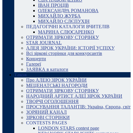
ІВАН ПРОЦІВ
ОЛЕКСАНДРА РОМАНОВА
МИХАЙЛО ЖУРБА
МИХАЙЛО СЛЄПУХІН
ПЕДАГОГІЧНІ КАТАЛОГИ ВЧИТЕЛІВ
МАРИНА СЛЮСАРЕНКО
ОТРИМАТИ ЗІРКОВУ СТОРІНКУ
STAR JOURNAL
АЛЕЯ ЗІРОК УКРАЇНИ: ІСТОРІЇ УСПІХУ
Всі зіркові сторінки для конкурсантів
Концерти
Галереї
ЗАЯВКА в каталоги
Також
Про АЛЕЮ ЗІРОК УКРАЇНИ
МЕЦЕНАТСЬКІ НАГОРОДИ
ОТРИМАТИ ЗІРКОВУ СТОРІНКУ
НАРОДНИЙ АРТИСТ АЛЕЇ ЗІРОК УКРАЇНИ
ТВОРЧІ ОГОЛОШЕННЯ
ПРОСУВАННЯ ТАЛАНТІВ: Україна, Європа, світ
ЗОРЯНИЙ КАНАЛ
ЗІРКОВІ СТОРІНКИ
CONTESTS PAGES
LONDON STARS contest page