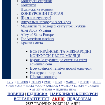
Конкурсні сторінки
Контакти
Підписка на новини
КОНКУРСНИЙ ПОРТАЛ
Що я оплачую тут?
Віртуальні нагороди Алеї Зірок
Медалісти та володарі статуеток і кубків
Алеї Зірок України
Alley of Stars: Europe
For American teachers
Країни і міста
::
ВСЕУКРАЇНСЬКІ ТА МІЖНАРОДНІ
КОНКУРСИ ЦЬОГО МІСЯЦЯ
Кубок За публікацію статті на сайті
adverman.com
Всеукраїнські та міжнародні конкурси
Конкурси – стрічка
Що таке конкурс
✦
KYIV
✦
LONDON
✦
BERLIN
✦
PARIS
✦
ROMA
✦
MADRID
✦
TOKYO
✦
SEOUL
✦
NEW YORK
✦
HOLLYWOOD
✦
AMERICA
✦
WORLD
✦
EUROPE
✦
UKRAINE
✦
ALLEY of STARS
✦
РІЗДВЯНА ЗІРКА
НОВИНИ
|
ПІДПИСКА
|
НАЙБЛИЖЧІ КОНКУРСИ
ВСІ ТАЛАНТИ ТУТ
|
АКЦІЯ
|
ПЕДАГОГАМ
7627
ТВОРЧИХ РОБІТ НА АЛЕЇ