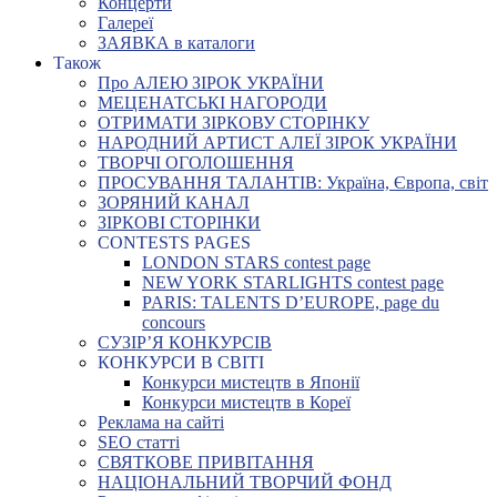
Концерти
Галереї
ЗАЯВКА в каталоги
Також
Про АЛЕЮ ЗІРОК УКРАЇНИ
МЕЦЕНАТСЬКІ НАГОРОДИ
ОТРИМАТИ ЗІРКОВУ СТОРІНКУ
НАРОДНИЙ АРТИСТ АЛЕЇ ЗІРОК УКРАЇНИ
ТВОРЧІ ОГОЛОШЕННЯ
ПРОСУВАННЯ ТАЛАНТІВ: Україна, Європа, світ
ЗОРЯНИЙ КАНАЛ
ЗІРКОВІ СТОРІНКИ
CONTESTS PAGES
LONDON STARS contest page
NEW YORK STARLIGHTS contest page
PARIS: TALENTS D’EUROPE, page du
concours
СУЗІР’Я КОНКУРСІВ
КОНКУРСИ В СВІТІ
Конкурси мистецтв в Японії
Конкурси мистецтв в Кореї
Реклама на сайті
SEO статті
СВЯТКОВЕ ПРИВІТАННЯ
НАЦІОНАЛЬНИЙ ТВОРЧИЙ ФОНД