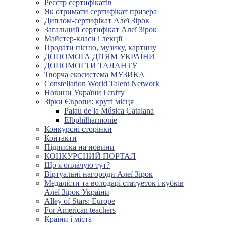
Реєстр сертифікатів
Як отримати сертифікат призера
Диплом-сертифікат Алеї Зірок
Загальний сертифікат Алеї Зірок
Майстер-класи і лекції
Продати пісню, музику, картину
ДОПОМОГА ДІТЯМ УКРАЇНИ
ДОПОМОГТИ ТАЛАНТУ
Творча екосистема МУЗИКА
Constellation World Talent Network
Новини України і світу
Зірки Європи: круті місця
Palau de la Música Catalana
Elbphilharmonie
Конкурсні сторінки
Контакти
Підписка на новини
КОНКУРСНИЙ ПОРТАЛ
Що я оплачую тут?
Віртуальні нагороди Алеї Зірок
Медалісти та володарі статуеток і кубків
Алеї Зірок України
Alley of Stars: Europe
For American teachers
Країни і міста