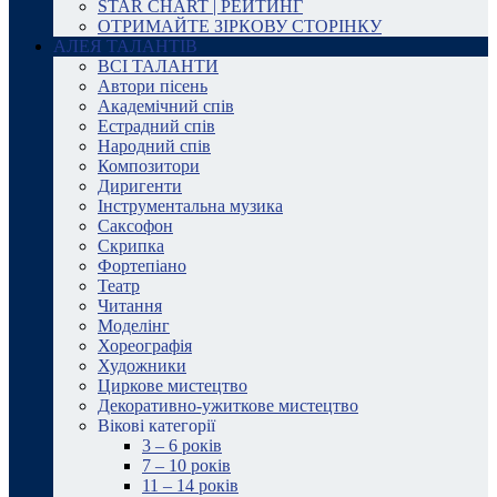
STAR CHART | РЕЙТИНГ
ОТРИМАЙТЕ ЗІРКОВУ СТОРІНКУ
АЛЕЯ ТАЛАНТІВ
ВСІ ТАЛАНТИ
Автори пісень
Академічний спів
Естрадний спів
Народний спів
Композитори
Диригенти
Інструментальна музика
Саксофон
Скрипка
Фортепіано
Театр
Читання
Моделінг
Хореографія
Художники
Циркове мистецтво
Декоративно-ужиткове мистецтво
Вікові категорії
3 – 6 років
7 – 10 років
11 – 14 років