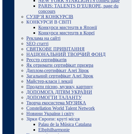
NEW YORK STARLIGHTS contest page
PARIS: TALENTS D’EUROPE, page du
concours
СУЗІР’Я КОНКУРСІВ
КОНКУРСИ В СВІТІ
Конкурси мистецтв в Японії
Конкурси мистецтв в Кореї
Реклама на сайті
SEO статті
СВЯТКОВЕ ПРИВІТАННЯ
НАЦІОНАЛЬНИЙ ТВОРЧИЙ ФОНД
Реєстр сертифікатів
Як отримати сертифікат призера
Диплом-сертифікат Алеї Зірок
Загальний сертифікат Алеї Зірок
Майстер-класи і лекції
Продати пісню, музику, картину
ДОПОМОГА ДІТЯМ УКРАЇНИ
ДОПОМОГТИ ТАЛАНТУ
Творча екосистема МУЗИКА
Constellation World Talent Network
Новини України і світу
Зірки Європи: круті місця
Palau de la Música Catalana
Elbphilharmonie