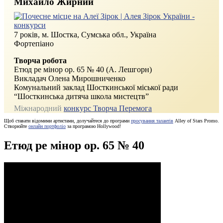
Михайло Жирний
7 років, м. Шостка, Сумська обл.,
Україна
Фортепіано
Творча робота
Етюд ре мінор ор. 65 № 40 (А. Лешгорн)
Викладач Олена Мирошниченко
Комунальний заклад Шосткинської міської ради
“Шосткинська дитяча школа мистецтв”
Міжнародний
конкурс Творча Перемога
Щоб ставати відомими артистами, долучайтеся до програми
просування талантів
Alley of Stars Promo.
Створюйте
онлайн портфоліо
за програмою Hollywood!
Етюд ре мінор ор. 65 № 40