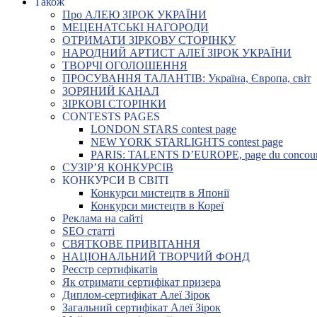
Також
Про АЛЕЮ ЗІРОК УКРАЇНИ
МЕЦЕНАТСЬКІ НАГОРОДИ
ОТРИМАТИ ЗІРКОВУ СТОРІНКУ
НАРОДНИЙ АРТИСТ АЛЕЇ ЗІРОК УКРАЇНИ
ТВОРЧІ ОГОЛОШЕННЯ
ПРОСУВАННЯ ТАЛАНТІВ: Україна, Європа, світ
ЗОРЯНИЙ КАНАЛ
ЗІРКОВІ СТОРІНКИ
CONTESTS PAGES
LONDON STARS contest page
NEW YORK STARLIGHTS contest page
PARIS: TALENTS D’EUROPE, page du concou
СУЗІР’Я КОНКУРСІВ
КОНКУРСИ В СВІТІ
Конкурси мистецтв в Японії
Конкурси мистецтв в Кореї
Реклама на сайті
SEO статті
СВЯТКОВЕ ПРИВІТАННЯ
НАЦІОНАЛЬНИЙ ТВОРЧИЙ ФОНД
Реєстр сертифікатів
Як отримати сертифікат призера
Диплом-сертифікат Алеї Зірок
Загальний сертифікат Алеї Зірок