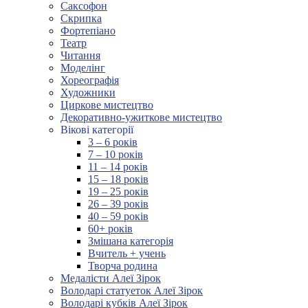
Саксофон
Скрипка
Фортепіано
Театр
Читання
Моделінг
Хореографія
Художники
Циркове мистецтво
Декоративно-ужиткове мистецтво
Вікові категорії
3 – 6 років
7 – 10 років
11 – 14 років
15 – 18 років
19 – 25 років
26 – 39 років
40 – 59 років
60+ років
Змішана категорія
Вчитель + учень
Творча родина
Медалісти Алеї Зірок
Володарі статуеток Алеї Зірок
Володарі кубків Алеї Зірок