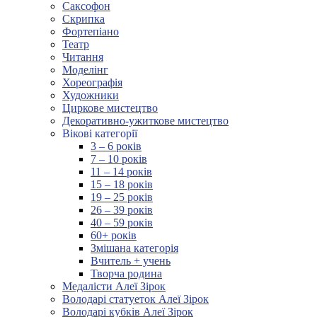
Саксофон
Скрипка
Фортепіано
Театр
Читання
Моделінг
Хореографія
Художники
Циркове мистецтво
Декоративно-ужиткове мистецтво
Вікові категорії
3 – 6 років
7 – 10 років
11 – 14 років
15 – 18 років
19 – 25 років
26 – 39 років
40 – 59 років
60+ років
Змішана категорія
Вчитель + учень
Творча родина
Медалісти Алеї Зірок
Володарі статуеток Алеї Зірок
Володарі кубків Алеї Зірок