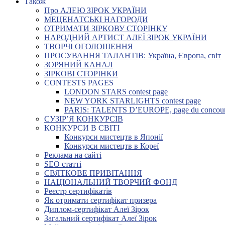
Також
Про АЛЕЮ ЗІРОК УКРАЇНИ
МЕЦЕНАТСЬКІ НАГОРОДИ
ОТРИМАТИ ЗІРКОВУ СТОРІНКУ
НАРОДНИЙ АРТИСТ АЛЕЇ ЗІРОК УКРАЇНИ
ТВОРЧІ ОГОЛОШЕННЯ
ПРОСУВАННЯ ТАЛАНТІВ: Україна, Європа, світ
ЗОРЯНИЙ КАНАЛ
ЗІРКОВІ СТОРІНКИ
CONTESTS PAGES
LONDON STARS contest page
NEW YORK STARLIGHTS contest page
PARIS: TALENTS D’EUROPE, page du concou
СУЗІР’Я КОНКУРСІВ
КОНКУРСИ В СВІТІ
Конкурси мистецтв в Японії
Конкурси мистецтв в Кореї
Реклама на сайті
SEO статті
СВЯТКОВЕ ПРИВІТАННЯ
НАЦІОНАЛЬНИЙ ТВОРЧИЙ ФОНД
Реєстр сертифікатів
Як отримати сертифікат призера
Диплом-сертифікат Алеї Зірок
Загальний сертифікат Алеї Зірок