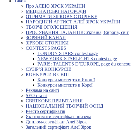
Також
Про АЛЕЮ ЗІРОК УКРАЇНИ
МЕЦЕНАТСЬКІ НАГОРОДИ
ОТРИМАТИ ЗІРКОВУ СТОРІНКУ
НАРОДНИЙ АРТИСТ АЛЕЇ ЗІРОК УКРАЇНИ
ТВОРЧІ ОГОЛОШЕННЯ
ПРОСУВАННЯ ТАЛАНТІВ: Україна, Європа, світ
ЗОРЯНИЙ КАНАЛ
ЗІРКОВІ СТОРІНКИ
CONTESTS PAGES
LONDON STARS contest page
NEW YORK STARLIGHTS contest page
PARIS: TALENTS D’EUROPE, page du concou
СУЗІР’Я КОНКУРСІВ
КОНКУРСИ В СВІТІ
Конкурси мистецтв в Японії
Конкурси мистецтв в Кореї
Реклама на сайті
SEO статті
СВЯТКОВЕ ПРИВІТАННЯ
НАЦІОНАЛЬНИЙ ТВОРЧИЙ ФОНД
Реєстр сертифікатів
Як отримати сертифікат призера
Диплом-сертифікат Алеї Зірок
Загальний сертифікат Алеї Зірок