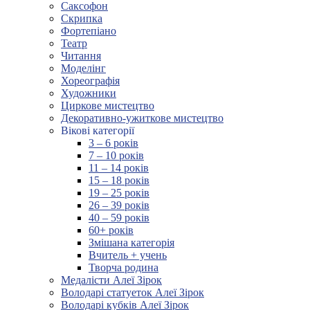
Саксофон
Скрипка
Фортепіано
Театр
Читання
Моделінг
Хореографія
Художники
Циркове мистецтво
Декоративно-ужиткове мистецтво
Вікові категорії
3 – 6 років
7 – 10 років
11 – 14 років
15 – 18 років
19 – 25 років
26 – 39 років
40 – 59 років
60+ років
Змішана категорія
Вчитель + учень
Творча родина
Медалісти Алеї Зірок
Володарі статуеток Алеї Зірок
Володарі кубків Алеї Зірок