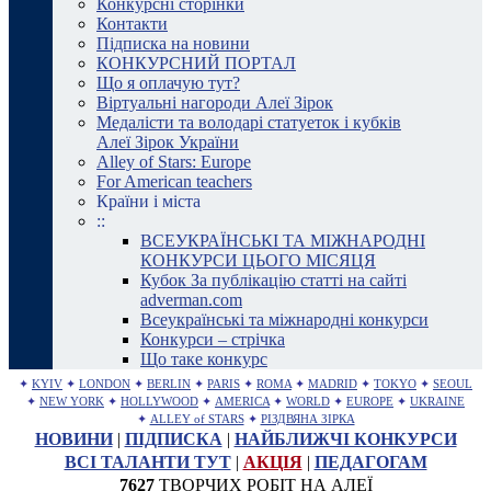
Конкурсні сторінки
Контакти
Підписка на новини
КОНКУРСНИЙ ПОРТАЛ
Що я оплачую тут?
Віртуальні нагороди Алеї Зірок
Медалісти та володарі статуеток і кубків
Алеї Зірок України
Alley of Stars: Europe
For American teachers
Країни і міста
::
ВСЕУКРАЇНСЬКІ ТА МІЖНАРОДНІ
КОНКУРСИ ЦЬОГО МІСЯЦЯ
Кубок За публікацію статті на сайті
adverman.com
Всеукраїнські та міжнародні конкурси
Конкурси – стрічка
Що таке конкурс
✦
KYIV
✦
LONDON
✦
BERLIN
✦
PARIS
✦
ROMA
✦
MADRID
✦
TOKYO
✦
SEOUL
✦
NEW YORK
✦
HOLLYWOOD
✦
AMERICA
✦
WORLD
✦
EUROPE
✦
UKRAINE
✦
ALLEY of STARS
✦
РІЗДВЯНА ЗІРКА
НОВИНИ
|
ПІДПИСКА
|
НАЙБЛИЖЧІ КОНКУРСИ
ВСІ ТАЛАНТИ ТУТ
|
АКЦІЯ
|
ПЕДАГОГАМ
7627
ТВОРЧИХ РОБІТ НА АЛЕЇ