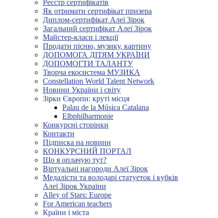
Реєстр сертифікатів
Як отримати сертифікат призера
Диплом-сертифікат Алеї Зірок
Загальний сертифікат Алеї Зірок
Майстер-класи і лекції
Продати пісню, музику, картину
ДОПОМОГА ДІТЯМ УКРАЇНИ
ДОПОМОГТИ ТАЛАНТУ
Творча екосистема МУЗИКА
Constellation World Talent Network
Новини України і світу
Зірки Європи: круті місця
Palau de la Música Catalana
Elbphilharmonie
Конкурсні сторінки
Контакти
Підписка на новини
КОНКУРСНИЙ ПОРТАЛ
Що я оплачую тут?
Віртуальні нагороди Алеї Зірок
Медалісти та володарі статуеток і кубків
Алеї Зірок України
Alley of Stars: Europe
For American teachers
Країни і міста