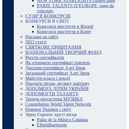
NEW YORK STARLIGHTS contest page
PARIS: TALENTS D’EUROPE, page du
concours
СУЗІР’Я КОНКУРСІВ
КОНКУРСИ В СВІТІ
Конкурси мистецтв в Японії
Конкурси мистецтв в Кореї
Реклама на сайті
SEO статті
СВЯТКОВЕ ПРИВІТАННЯ
НАЦІОНАЛЬНИЙ ТВОРЧИЙ ФОНД
Реєстр сертифікатів
Як отримати сертифікат призера
Диплом-сертифікат Алеї Зірок
Загальний сертифікат Алеї Зірок
Майстер-класи і лекції
Продати пісню, музику, картину
ДОПОМОГА ДІТЯМ УКРАЇНИ
ДОПОМОГТИ ТАЛАНТУ
Творча екосистема МУЗИКА
Constellation World Talent Network
Новини України і світу
Зірки Європи: круті місця
Palau de la Música Catalana
Elbphilharmonie