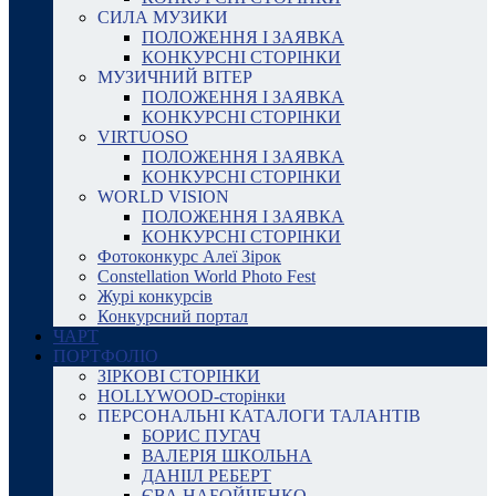
СИЛА МУЗИКИ
ПОЛОЖЕННЯ І ЗАЯВКА
КОНКУРСНІ СТОРІНКИ
МУЗИЧНИЙ ВІТЕР
ПОЛОЖЕННЯ І ЗАЯВКА
КОНКУРСНІ СТОРІНКИ
VIRTUOSO
ПОЛОЖЕННЯ І ЗАЯВКА
КОНКУРСНІ СТОРІНКИ
WORLD VISION
ПОЛОЖЕННЯ І ЗАЯВКА
КОНКУРСНІ СТОРІНКИ
Фотоконкурс Алеї Зірок
Constellation World Photo Fest
Журі конкурсів
Конкурсний портал
ЧАРТ
ПОРТФОЛІО
ЗІРКОВІ СТОРІНКИ
HOLLYWOOD-сторінки
ПЕРСОНАЛЬНІ КАТАЛОГИ ТАЛАНТІВ
БОРИС ПУГАЧ
ВАЛЕРІЯ ШКОЛЬНА
ДАНІІЛ РЕБЕРТ
ЄВА НАБОЙЧЕНКО