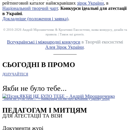
рейтинговий каталог найяскравіших
зірок України
, в
Національний творчий чарт
.
Конкурси ідеальні для атестації
в Україні
.
Докладніше (положення і заявка)
.
© 2010-2026 Андрій Мірошниченко & Креативні Екосистеми, назва конкурсу, дизайн та
правила. | Також sui generis.
Всеукраїнські і міжнародні конкурси
в Творчій екосистемі
Алея Зірок України
.
__________
СЬОГОДНІ В ПРОМО
ДОЛУЧАЙТЕСЯ
Якби не було тебе...
"Якби не було тебе..." – найкраща пісня про кохання у цьому році
ПЕДАГОГАМ І МИТЦЯМ
ДЛЯ АТЕСТАЦІЇ ТА ВІЗИ
Документи журі