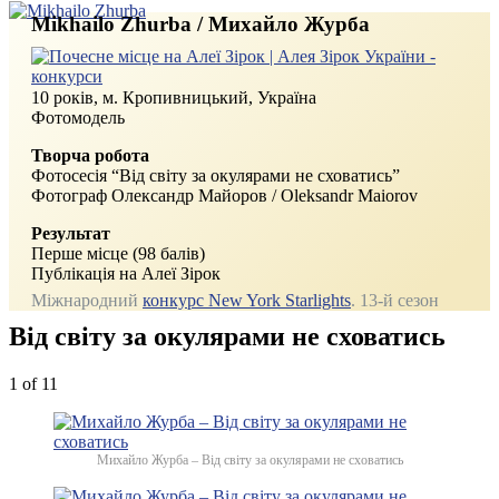
Mikhailo Zhurba / Михайло Журба
10 років, м.
Кропивницький, Україна
Фотомодель
Творча робота
Фотосесія “Від світу за окулярами не сховатись”
Фотограф Олександр Майоров / Oleksandr Maiorov
Результат
Перше місце (98 балів)
Публікація на Алеї Зірок
Міжнародний
конкурс New York Starlights
. 13‑й сезон
Від світу за окулярами не сховатись
1
of 11
Михайло Журба – Від світу за окулярами не сховатись