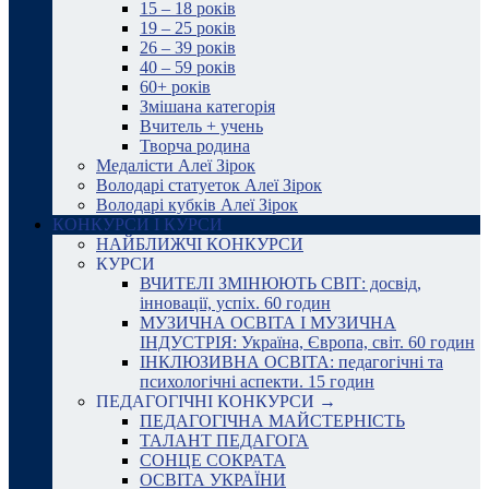
15 – 18 років
19 – 25 років
26 – 39 років
40 – 59 років
60+ років
Змішана категорія
Вчитель + учень
Творча родина
Медалісти Алеї Зірок
Володарі статуеток Алеї Зірок
Володарі кубків Алеї Зірок
КОНКУРСИ І КУРСИ
НАЙБЛИЖЧІ КОНКУРСИ
КУРСИ
ВЧИТЕЛІ ЗМІНЮЮТЬ СВІТ: досвід,
інновації, успіх. 60 годин
МУЗИЧНА ОСВІТА І МУЗИЧНА
ІНДУСТРІЯ: Україна, Європа, світ. 60 годин
ІНКЛЮЗИВНА ОСВІТА: педагогічні та
психологічні аспекти. 15 годин
ПЕДАГОГІЧНІ КОНКУРСИ →
ПЕДАГОГІЧНА МАЙСТЕРНІСТЬ
ТАЛАНТ ПЕДАГОГА
СОНЦЕ СОКРАТА
ОСВІТА УКРАЇНИ