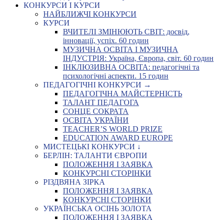
КОНКУРСИ І КУРСИ
НАЙБЛИЖЧІ КОНКУРСИ
КУРСИ
ВЧИТЕЛІ ЗМІНЮЮТЬ СВІТ: досвід,
інновації, успіх. 60 годин
МУЗИЧНА ОСВІТА І МУЗИЧНА
ІНДУСТРІЯ: Україна, Європа, світ. 60 годин
ІНКЛЮЗИВНА ОСВІТА: педагогічні та
психологічні аспекти. 15 годин
ПЕДАГОГІЧНІ КОНКУРСИ →
ПЕДАГОГІЧНА МАЙСТЕРНІСТЬ
ТАЛАНТ ПЕДАГОГА
СОНЦЕ СОКРАТА
ОСВІТА УКРАЇНИ
TEACHER’S WORLD PRIZE
EDUCATION AWARD EUROPE
МИСТЕЦЬКІ КОНКУРСИ ↓
БЕРЛІН: ТАЛАНТИ ЄВРОПИ
ПОЛОЖЕННЯ І ЗАЯВКА
КОНКУРСНІ СТОРІНКИ
РІЗДВЯНА ЗІРКА
ПОЛОЖЕННЯ І ЗАЯВКА
КОНКУРСНІ СТОРІНКИ
УКРАЇНСЬКА ОСІНЬ ЗОЛОТА
ПОЛОЖЕННЯ І ЗАЯВКА