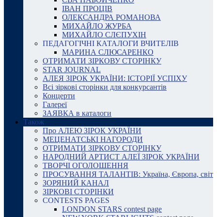
ІВАН ПРОЦІВ
ОЛЕКСАНДРА РОМАНОВА
МИХАЙЛО ЖУРБА
МИХАЙЛО СЛЄПУХІН
ПЕДАГОГІЧНІ КАТАЛОГИ ВЧИТЕЛІВ
МАРИНА СЛЮСАРЕНКО
ОТРИМАТИ ЗІРКОВУ СТОРІНКУ
STAR JOURNAL
АЛЕЯ ЗІРОК УКРАЇНИ: ІСТОРІЇ УСПІХУ
Всі зіркові сторінки для конкурсантів
Концерти
Галереї
ЗАЯВКА в каталоги
Також
Про АЛЕЮ ЗІРОК УКРАЇНИ
МЕЦЕНАТСЬКІ НАГОРОДИ
ОТРИМАТИ ЗІРКОВУ СТОРІНКУ
НАРОДНИЙ АРТИСТ АЛЕЇ ЗІРОК УКРАЇНИ
ТВОРЧІ ОГОЛОШЕННЯ
ПРОСУВАННЯ ТАЛАНТІВ: Україна, Європа, світ
ЗОРЯНИЙ КАНАЛ
ЗІРКОВІ СТОРІНКИ
CONTESTS PAGES
LONDON STARS contest page