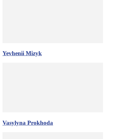
Yevhenii Mizyk
Vasylyna Prokhoda