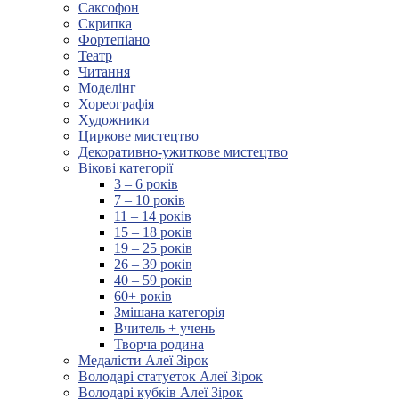
Саксофон
Скрипка
Фортепіано
Театр
Читання
Моделінг
Хореографія
Художники
Циркове мистецтво
Декоративно-ужиткове мистецтво
Вікові категорії
3 – 6 років
7 – 10 років
11 – 14 років
15 – 18 років
19 – 25 років
26 – 39 років
40 – 59 років
60+ років
Змішана категорія
Вчитель + учень
Творча родина
Медалісти Алеї Зірок
Володарі статуеток Алеї Зірок
Володарі кубків Алеї Зірок