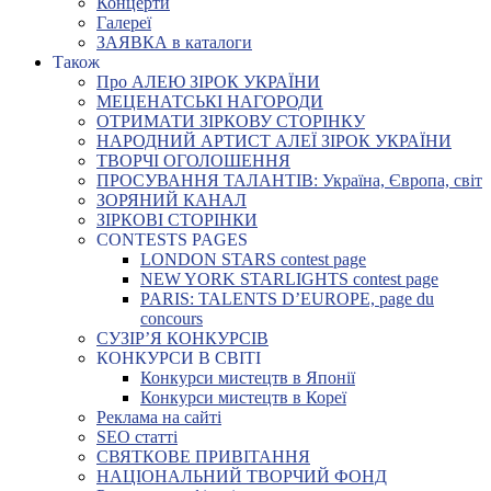
Концерти
Галереї
ЗАЯВКА в каталоги
Також
Про АЛЕЮ ЗІРОК УКРАЇНИ
МЕЦЕНАТСЬКІ НАГОРОДИ
ОТРИМАТИ ЗІРКОВУ СТОРІНКУ
НАРОДНИЙ АРТИСТ АЛЕЇ ЗІРОК УКРАЇНИ
ТВОРЧІ ОГОЛОШЕННЯ
ПРОСУВАННЯ ТАЛАНТІВ: Україна, Європа, світ
ЗОРЯНИЙ КАНАЛ
ЗІРКОВІ СТОРІНКИ
CONTESTS PAGES
LONDON STARS contest page
NEW YORK STARLIGHTS contest page
PARIS: TALENTS D’EUROPE, page du
concours
СУЗІР’Я КОНКУРСІВ
КОНКУРСИ В СВІТІ
Конкурси мистецтв в Японії
Конкурси мистецтв в Кореї
Реклама на сайті
SEO статті
СВЯТКОВЕ ПРИВІТАННЯ
НАЦІОНАЛЬНИЙ ТВОРЧИЙ ФОНД