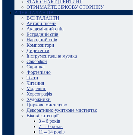
STAR CHART | РЕЙТИНГ
ОТРИМАЙТЕ ЗІРКОВУ СТОРІНКУ
АЛЕЯ ТАЛАНТІВ
ВСІ ТАЛАНТИ
Автори пісень
Академічний спів
Естрадний спів
Народний спів
Композитори
Диригенти
Інструментальна музика
Саксофон
Скрипка
Фортепіано
Театр
Читання
Моделінг
Хореографія
Художники
Циркове мистецтво
Декоративно-ужиткове мистецтво
Вікові категорії
3 – 6 років
7 – 10 років
11 – 14 років