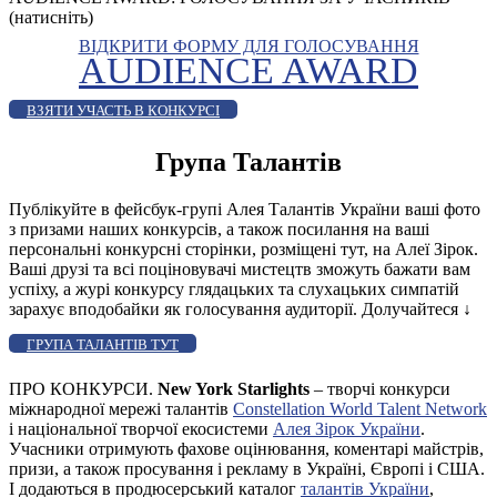
(натисніть)
ВІДКРИТИ ФОРМУ ДЛЯ ГОЛОСУВАННЯ
AUDIENCE AWARD
ВЗЯТИ УЧАСТЬ В КОНКУРСІ
Група Талантів
Публікуйте в фейсбук-групі Алея Талантів України ваші фото
з призами наших конкурсів, а також посилання на ваші
персональні конкурсні сторінки, розміщені тут, на Алеї Зірок.
Ваші друзі та всі поціновувачі мистецтв зможуть бажати вам
успіху, а журі конкурсу глядацьких та слухацьких симпатій
зарахує вподобайки як голосування аудиторії. Долучайтеся
↓
ГРУПА ТАЛАНТІВ ТУТ
ПРО КОНКУРСИ.
New York Starlights
– творчі конкурси
міжнародної мережі талантів
Constellation World Talent Network
і національної творчої екосистеми
Алея Зірок України
.
Учасники отримують фахове оцінювання, коментарі майстрів,
призи, а також просування і рекламу в Україні, Європі і США.
І додаються в продюсерський каталог
талантів України
,