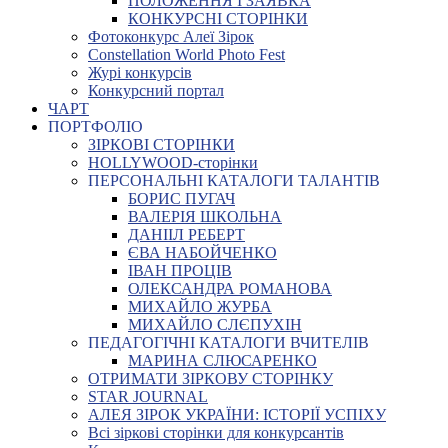
ПОЛОЖЕННЯ І ЗАЯВКА
КОНКУРСНІ СТОРІНКИ
Фотоконкурс Алеї Зірок
Constellation World Photo Fest
Журі конкурсів
Конкурсний портал
ЧАРТ
ПОРТФОЛІО
ЗІРКОВІ СТОРІНКИ
HOLLYWOOD-сторінки
ПЕРСОНАЛЬНІ КАТАЛОГИ ТАЛАНТІВ
БОРИС ПУГАЧ
ВАЛЕРІЯ ШКОЛЬНА
ДАНІІЛ РЕБЕРТ
ЄВА НАБОЙЧЕНКО
ІВАН ПРОЦІВ
ОЛЕКСАНДРА РОМАНОВА
МИХАЙЛО ЖУРБА
МИХАЙЛО СЛЄПУХІН
ПЕДАГОГІЧНІ КАТАЛОГИ ВЧИТЕЛІВ
МАРИНА СЛЮСАРЕНКО
ОТРИМАТИ ЗІРКОВУ СТОРІНКУ
STAR JOURNAL
АЛЕЯ ЗІРОК УКРАЇНИ: ІСТОРІЇ УСПІХУ
Всі зіркові сторінки для конкурсантів