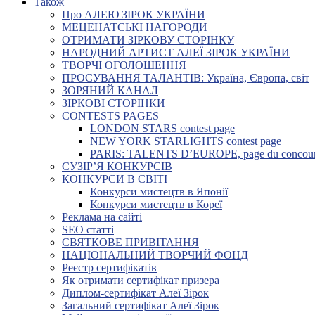
Також
Про АЛЕЮ ЗІРОК УКРАЇНИ
МЕЦЕНАТСЬКІ НАГОРОДИ
ОТРИМАТИ ЗІРКОВУ СТОРІНКУ
НАРОДНИЙ АРТИСТ АЛЕЇ ЗІРОК УКРАЇНИ
ТВОРЧІ ОГОЛОШЕННЯ
ПРОСУВАННЯ ТАЛАНТІВ: Україна, Європа, світ
ЗОРЯНИЙ КАНАЛ
ЗІРКОВІ СТОРІНКИ
CONTESTS PAGES
LONDON STARS contest page
NEW YORK STARLIGHTS contest page
PARIS: TALENTS D’EUROPE, page du concou
СУЗІР’Я КОНКУРСІВ
КОНКУРСИ В СВІТІ
Конкурси мистецтв в Японії
Конкурси мистецтв в Кореї
Реклама на сайті
SEO статті
СВЯТКОВЕ ПРИВІТАННЯ
НАЦІОНАЛЬНИЙ ТВОРЧИЙ ФОНД
Реєстр сертифікатів
Як отримати сертифікат призера
Диплом-сертифікат Алеї Зірок
Загальний сертифікат Алеї Зірок