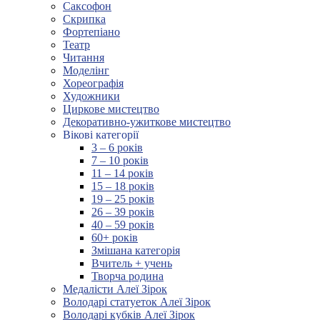
Саксофон
Скрипка
Фортепіано
Театр
Читання
Моделінг
Хореографія
Художники
Циркове мистецтво
Декоративно-ужиткове мистецтво
Вікові категорії
3 – 6 років
7 – 10 років
11 – 14 років
15 – 18 років
19 – 25 років
26 – 39 років
40 – 59 років
60+ років
Змішана категорія
Вчитель + учень
Творча родина
Медалісти Алеї Зірок
Володарі статуеток Алеї Зірок
Володарі кубків Алеї Зірок