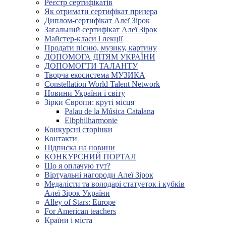
Реєстр сертифікатів
Як отримати сертифікат призера
Диплом-сертифікат Алеї Зірок
Загальний сертифікат Алеї Зірок
Майстер-класи і лекції
Продати пісню, музику, картину
ДОПОМОГА ДІТЯМ УКРАЇНИ
ДОПОМОГТИ ТАЛАНТУ
Творча екосистема МУЗИКА
Constellation World Talent Network
Новини України і світу
Зірки Європи: круті місця
Palau de la Música Catalana
Elbphilharmonie
Конкурсні сторінки
Контакти
Підписка на новини
КОНКУРСНИЙ ПОРТАЛ
Що я оплачую тут?
Віртуальні нагороди Алеї Зірок
Медалісти та володарі статуеток і кубків
Алеї Зірок України
Alley of Stars: Europe
For American teachers
Країни і міста