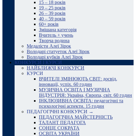
15 – 18 років
19 – 25 років
26 – 39 років
40 – 59 років
60+ років
Змішана категорія
Вчитель + учень
Творча родина
Медалісти Алеї Зірок
Володарі статуеток Алеї Зірок
Володарі кубків Алеї Зірок
КОНКУРСИ І КУРСИ
НАЙБЛИЖЧІ КОНКУРСИ
КУРСИ
ВЧИТЕЛІ ЗМІНЮЮТЬ СВІТ: досвід,
інновації, успіх. 60 годин
МУЗИЧНА ОСВІТА І МУЗИЧНА
ІНДУСТРІЯ: Україна, Європа, світ. 60 годин
ІНКЛЮЗИВНА ОСВІТА: педагогічні та
психологічні аспекти. 15 годин
ПЕДАГОГІЧНІ КОНКУРСИ →
ПЕДАГОГІЧНА МАЙСТЕРНІСТЬ
ТАЛАНТ ПЕДАГОГА
СОНЦЕ СОКРАТА
ОСВІТА УКРАЇНИ