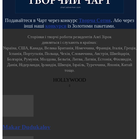
Подавайтеся в Чарт через конкурс
Творча Сотня
. Або через
інші наші
конкурси
із Золотими пакетами.
Cторінки і творчі роботи резидентів Алеї Зірок
дивляться і слухають в країнах:
Україна, США, Канада, Велика Британія, Німеччина, Франція, Італія, Греція,
Іспанія, Португалія, Польща, Чехія, Словаччина, Австрія, Швейцарія,
Болгарія, Румунія, Молдова, Бельгія, Литва, Латвія, Естонія, Фінляндія,
Данія, Нідерланди, Ірландія, Швеція, Ізраїль, Туреччина, Японія, Китай
тощо.
HOLLYWOOD
Makar Dudukalov