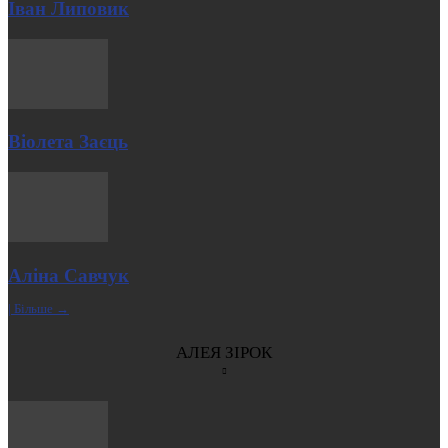
Іван Липовик
Віолета Заєць
Аліна Савчук
| Більше →
АЛЕЯ ЗІРОК