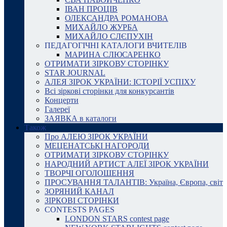
ІВАН ПРОЦІВ
ОЛЕКСАНДРА РОМАНОВА
МИХАЙЛО ЖУРБА
МИХАЙЛО СЛЄПУХІН
ПЕДАГОГІЧНІ КАТАЛОГИ ВЧИТЕЛІВ
МАРИНА СЛЮСАРЕНКО
ОТРИМАТИ ЗІРКОВУ СТОРІНКУ
STAR JOURNAL
АЛЕЯ ЗІРОК УКРАЇНИ: ІСТОРІЇ УСПІХУ
Всі зіркові сторінки для конкурсантів
Концерти
Галереї
ЗАЯВКА в каталоги
Також
Про АЛЕЮ ЗІРОК УКРАЇНИ
МЕЦЕНАТСЬКІ НАГОРОДИ
ОТРИМАТИ ЗІРКОВУ СТОРІНКУ
НАРОДНИЙ АРТИСТ АЛЕЇ ЗІРОК УКРАЇНИ
ТВОРЧІ ОГОЛОШЕННЯ
ПРОСУВАННЯ ТАЛАНТІВ: Україна, Європа, світ
ЗОРЯНИЙ КАНАЛ
ЗІРКОВІ СТОРІНКИ
CONTESTS PAGES
LONDON STARS contest page