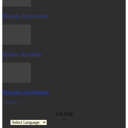
Макар Дудукалов
Ярина Фегецин
Марина Андряник
| Більше →
UA:TOP