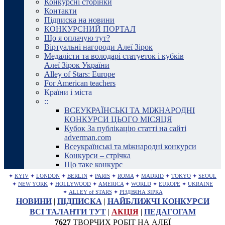
Конкурсні сторінки
Контакти
Підписка на новини
КОНКУРСНИЙ ПОРТАЛ
Що я оплачую тут?
Віртуальні нагороди Алеї Зірок
Медалісти та володарі статуеток і кубків
Алеї Зірок України
Alley of Stars: Europe
For American teachers
Країни і міста
::
ВСЕУКРАЇНСЬКІ ТА МІЖНАРОДНІ
КОНКУРСИ ЦЬОГО МІСЯЦЯ
Кубок За публікацію статті на сайті
adverman.com
Всеукраїнські та міжнародні конкурси
Конкурси – стрічка
Що таке конкурс
✦
KYIV
✦
LONDON
✦
BERLIN
✦
PARIS
✦
ROMA
✦
MADRID
✦
TOKYO
✦
SEOUL
✦
NEW YORK
✦
HOLLYWOOD
✦
AMERICA
✦
WORLD
✦
EUROPE
✦
UKRAINE
✦
ALLEY of STARS
✦
РІЗДВЯНА ЗІРКА
НОВИНИ
|
ПІДПИСКА
|
НАЙБЛИЖЧІ КОНКУРСИ
ВСІ ТАЛАНТИ ТУТ
|
АКЦІЯ
|
ПЕДАГОГАМ
7627
ТВОРЧИХ РОБІТ НА АЛЕЇ