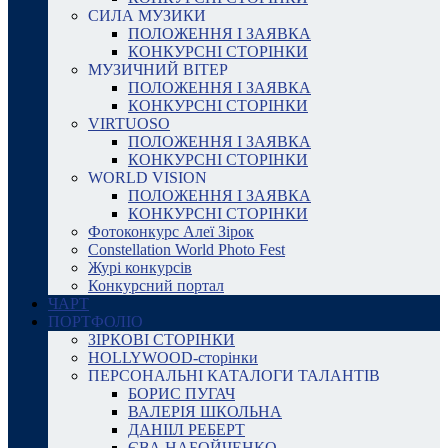
СИЛА МУЗИКИ
ПОЛОЖЕННЯ І ЗАЯВКА
КОНКУРСНІ СТОРІНКИ
МУЗИЧНИЙ ВІТЕР
ПОЛОЖЕННЯ І ЗАЯВКА
КОНКУРСНІ СТОРІНКИ
VIRTUOSO
ПОЛОЖЕННЯ І ЗАЯВКА
КОНКУРСНІ СТОРІНКИ
WORLD VISION
ПОЛОЖЕННЯ І ЗАЯВКА
КОНКУРСНІ СТОРІНКИ
Фотоконкурс Алеї Зірок
Constellation World Photo Fest
Журі конкурсів
Конкурсний портал
ЧАРТ
ПОРТФОЛІО
ЗІРКОВІ СТОРІНКИ
HOLLYWOOD-сторінки
ПЕРСОНАЛЬНІ КАТАЛОГИ ТАЛАНТІВ
БОРИС ПУГАЧ
ВАЛЕРІЯ ШКОЛЬНА
ДАНІІЛ РЕБЕРТ
ЄВА НАБОЙЧЕНКО