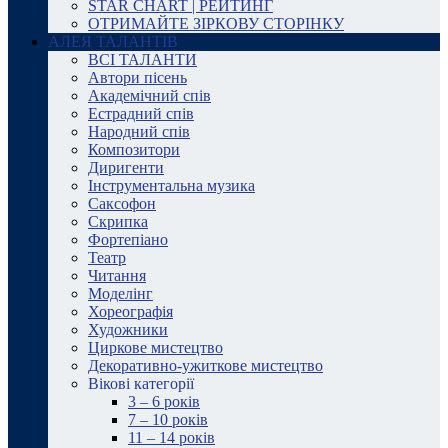
STAR CHART | РЕЙТИНГ
ОТРИМАЙТЕ ЗІРКОВУ СТОРІНКУ
АЛЕЯ ТАЛАНТІВ
ВСІ ТАЛАНТИ
Автори пісень
Академічний спів
Естрадний спів
Народний спів
Композитори
Диригенти
Інструментальна музика
Саксофон
Скрипка
Фортепіано
Театр
Читання
Моделінг
Хореографія
Художники
Циркове мистецтво
Декоративно-ужиткове мистецтво
Вікові категорії
3 – 6 років
7 – 10 років
11 – 14 років