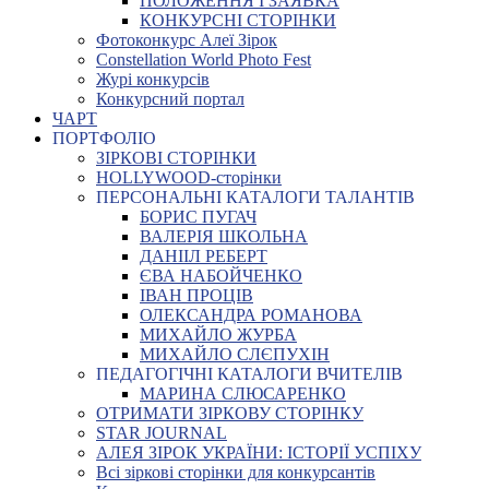
ПОЛОЖЕННЯ І ЗАЯВКА
КОНКУРСНІ СТОРІНКИ
Фотоконкурс Алеї Зірок
Constellation World Photo Fest
Журі конкурсів
Конкурсний портал
ЧАРТ
ПОРТФОЛІО
ЗІРКОВІ СТОРІНКИ
HOLLYWOOD-сторінки
ПЕРСОНАЛЬНІ КАТАЛОГИ ТАЛАНТІВ
БОРИС ПУГАЧ
ВАЛЕРІЯ ШКОЛЬНА
ДАНІІЛ РЕБЕРТ
ЄВА НАБОЙЧЕНКО
ІВАН ПРОЦІВ
ОЛЕКСАНДРА РОМАНОВА
МИХАЙЛО ЖУРБА
МИХАЙЛО СЛЄПУХІН
ПЕДАГОГІЧНІ КАТАЛОГИ ВЧИТЕЛІВ
МАРИНА СЛЮСАРЕНКО
ОТРИМАТИ ЗІРКОВУ СТОРІНКУ
STAR JOURNAL
АЛЕЯ ЗІРОК УКРАЇНИ: ІСТОРІЇ УСПІХУ
Всі зіркові сторінки для конкурсантів