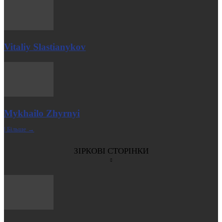
Vitaliy Slastianykov
Mykhailo Zhyrnyi
| Більше →
ЗІРКОВІ СТОРІНКИ