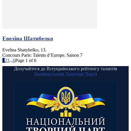
Евеліна Шатибелко
Evelina Shatybelko, 13.
Concours Paris: Talents d’Europe. Saison 7
1
2
3
...
6
Page 1 of 6
Долучайтеся до Всеукраїнського рейтингу талантів
Національний Творчий Чарт
: