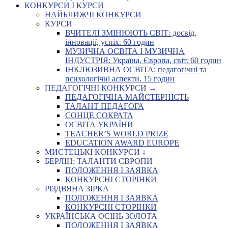
КОНКУРСИ І КУРСИ
НАЙБЛИЖЧІ КОНКУРСИ
КУРСИ
ВЧИТЕЛІ ЗМІНЮЮТЬ СВІТ: досвід,
інновації, успіх. 60 годин
МУЗИЧНА ОСВІТА І МУЗИЧНА
ІНДУСТРІЯ: Україна, Європа, світ. 60 годин
ІНКЛЮЗИВНА ОСВІТА: педагогічні та
психологічні аспекти. 15 годин
ПЕДАГОГІЧНІ КОНКУРСИ →
ПЕДАГОГІЧНА МАЙСТЕРНІСТЬ
ТАЛАНТ ПЕДАГОГА
СОНЦЕ СОКРАТА
ОСВІТА УКРАЇНИ
TEACHER’S WORLD PRIZE
EDUCATION AWARD EUROPE
МИСТЕЦЬКІ КОНКУРСИ ↓
БЕРЛІН: ТАЛАНТИ ЄВРОПИ
ПОЛОЖЕННЯ І ЗАЯВКА
КОНКУРСНІ СТОРІНКИ
РІЗДВЯНА ЗІРКА
ПОЛОЖЕННЯ І ЗАЯВКА
КОНКУРСНІ СТОРІНКИ
УКРАЇНСЬКА ОСІНЬ ЗОЛОТА
ПОЛОЖЕННЯ І ЗАЯВКА