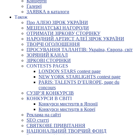
Концерти
Галереї
ЗАЯВКА в каталоги
Також
Про АЛЕЮ ЗІРОК УКРАЇНИ
МЕЦЕНАТСЬКІ НАГОРОДИ
ОТРИМАТИ ЗІРКОВУ СТОРІНКУ
НАРОДНИЙ АРТИСТ АЛЕЇ ЗІРОК УКРАЇНИ
ТВОРЧІ ОГОЛОШЕННЯ
ПРОСУВАННЯ ТАЛАНТІВ: Україна, Європа, світ
ЗОРЯНИЙ КАНАЛ
ЗІРКОВІ СТОРІНКИ
CONTESTS PAGES
LONDON STARS contest page
NEW YORK STARLIGHTS contest page
PARIS: TALENTS D’EUROPE, page du
concours
СУЗІР’Я КОНКУРСІВ
КОНКУРСИ В СВІТІ
Конкурси мистецтв в Японії
Конкурси мистецтв в Кореї
Реклама на сайті
SEO статті
СВЯТКОВЕ ПРИВІТАННЯ
НАЦІОНАЛЬНИЙ ТВОРЧИЙ ФОНД