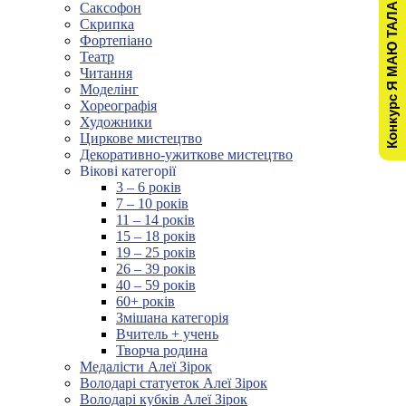
Конкурс Я МАЮ ТАЛАНТ!
Саксофон
Скрипка
Фортепіано
Театр
Читання
Моделінг
Хореографія
Художники
Циркове мистецтво
Декоративно-ужиткове мистецтво
Вікові категорії
3 – 6 років
7 – 10 років
11 – 14 років
15 – 18 років
19 – 25 років
26 – 39 років
40 – 59 років
60+ років
Змішана категорія
Вчитель + учень
Творча родина
Медалісти Алеї Зірок
Володарі статуеток Алеї Зірок
Володарі кубків Алеї Зірок