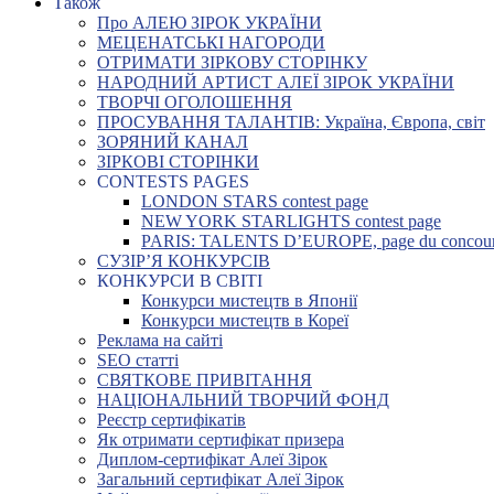
Також
Про АЛЕЮ ЗІРОК УКРАЇНИ
МЕЦЕНАТСЬКІ НАГОРОДИ
ОТРИМАТИ ЗІРКОВУ СТОРІНКУ
НАРОДНИЙ АРТИСТ АЛЕЇ ЗІРОК УКРАЇНИ
ТВОРЧІ ОГОЛОШЕННЯ
ПРОСУВАННЯ ТАЛАНТІВ: Україна, Європа, світ
ЗОРЯНИЙ КАНАЛ
ЗІРКОВІ СТОРІНКИ
CONTESTS PAGES
LONDON STARS contest page
NEW YORK STARLIGHTS contest page
PARIS: TALENTS D’EUROPE, page du concou
СУЗІР’Я КОНКУРСІВ
КОНКУРСИ В СВІТІ
Конкурси мистецтв в Японії
Конкурси мистецтв в Кореї
Реклама на сайті
SEO статті
СВЯТКОВЕ ПРИВІТАННЯ
НАЦІОНАЛЬНИЙ ТВОРЧИЙ ФОНД
Реєстр сертифікатів
Як отримати сертифікат призера
Диплом-сертифікат Алеї Зірок
Загальний сертифікат Алеї Зірок