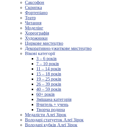
Саксофон
Скрипка
Фортепіано
Театр
Читання
Моделінг
Хореографія
Художники
Циркове мистецтво
Декоративно-ужиткове мистецтво
Вікові категорії
3 – 6 років
7 – 10 років
11 – 14 років
15 – 18 років
19 – 25 років
26 – 39 років
40 – 59 років
60+ років
Змішана категорія
Вчитель + учень
Творча родина
Медалісти Алеї Зірок
Володарі статуеток Алеї Зірок
Володарі кубків Алеї Зірок