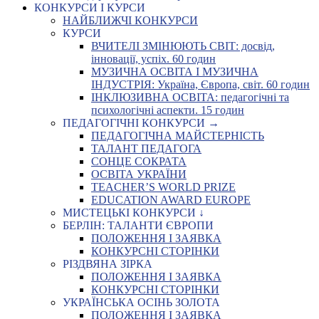
КОНКУРСИ І КУРСИ
НАЙБЛИЖЧІ КОНКУРСИ
КУРСИ
ВЧИТЕЛІ ЗМІНЮЮТЬ СВІТ: досвід,
інновації, успіх. 60 годин
МУЗИЧНА ОСВІТА І МУЗИЧНА
ІНДУСТРІЯ: Україна, Європа, світ. 60 годин
ІНКЛЮЗИВНА ОСВІТА: педагогічні та
психологічні аспекти. 15 годин
ПЕДАГОГІЧНІ КОНКУРСИ →
ПЕДАГОГІЧНА МАЙСТЕРНІСТЬ
ТАЛАНТ ПЕДАГОГА
СОНЦЕ СОКРАТА
ОСВІТА УКРАЇНИ
TEACHER’S WORLD PRIZE
EDUCATION AWARD EUROPE
МИСТЕЦЬКІ КОНКУРСИ ↓
БЕРЛІН: ТАЛАНТИ ЄВРОПИ
ПОЛОЖЕННЯ І ЗАЯВКА
КОНКУРСНІ СТОРІНКИ
РІЗДВЯНА ЗІРКА
ПОЛОЖЕННЯ І ЗАЯВКА
КОНКУРСНІ СТОРІНКИ
УКРАЇНСЬКА ОСІНЬ ЗОЛОТА
ПОЛОЖЕННЯ І ЗАЯВКА