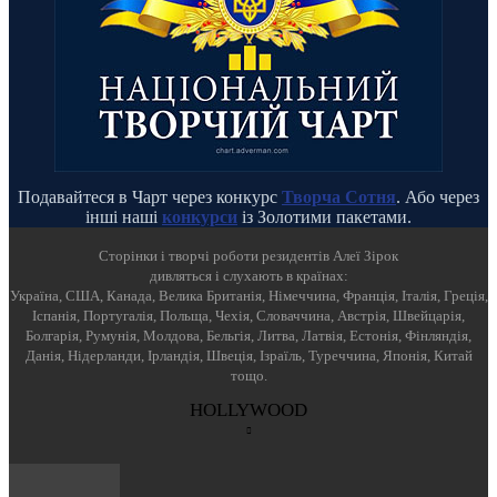
Подавайтеся в Чарт через конкурс
Творча Сотня
. Або через
інші наші
конкурси
із Золотими пакетами.
Cторінки і творчі роботи резидентів Алеї Зірок
дивляться і слухають в країнах:
Україна, США, Канада, Велика Британія, Німеччина, Франція, Італія, Греція,
Іспанія, Португалія, Польща, Чехія, Словаччина, Австрія, Швейцарія,
Болгарія, Румунія, Молдова, Бельгія, Литва, Латвія, Естонія, Фінляндія,
Данія, Нідерланди, Ірландія, Швеція, Ізраїль, Туреччина, Японія, Китай
тощо.
HOLLYWOOD