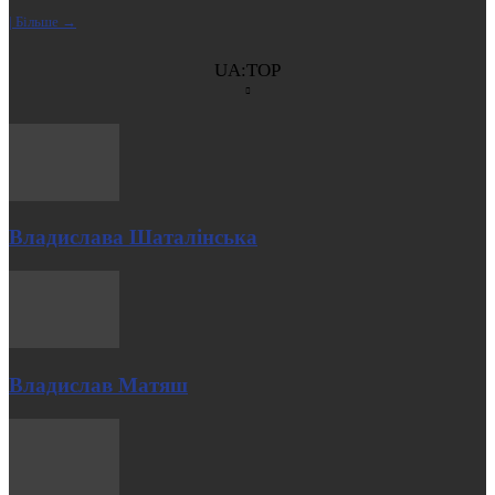
| Більше →
UA:TOP
Владислава Шаталінська
Владислав Матяш