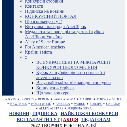
Конкурсні сторінки
Контакти
Підписка на новини
КОНКУРСНИЙ ПОРТАЛ
Що я оплачую тут?
Віртуальні нагороди Алеї Зірок
Медалісти та володарі статуеток і кубків
Алеї Зірок України
Alley of Stars: Europe
For American teachers
Країни і міста
::
ВСЕУКРАЇНСЬКІ ТА МІЖНАРОДНІ
КОНКУРСИ ЦЬОГО МІСЯЦЯ
Кубок За публікацію статті на сайті
adverman.com
Всеукраїнські та міжнародні конкурси
Конкурси – стрічка
Що таке конкурс
✦
KYIV
✦
LONDON
✦
BERLIN
✦
PARIS
✦
ROMA
✦
MADRID
✦
TOKYO
✦
SEOUL
✦
NEW YORK
✦
HOLLYWOOD
✦
AMERICA
✦
WORLD
✦
EUROPE
✦
UKRAINE
✦
ALLEY of STARS
✦
РІЗДВЯНА ЗІРКА
НОВИНИ
|
ПІДПИСКА
|
НАЙБЛИЖЧІ КОНКУРСИ
ВСІ ТАЛАНТИ ТУТ
|
АКЦІЯ
|
ПЕДАГОГАМ
7627
ТВОРЧИХ РОБІТ НА АЛЕЇ