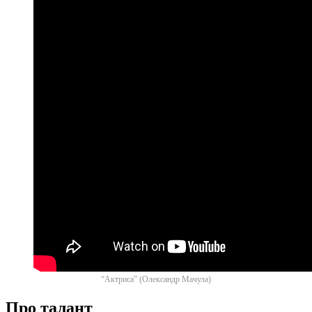
“Актриса” (Олександр Мачула)
Про талант