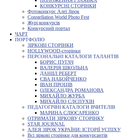
ПОЛОЖЕННЯ І ЗАЯВКА
КОНКУРСНІ СТОРІНКИ
Фотоконкурс Алеї Зірок
Constellation World Photo Fest
Журі конкурсів
Конкурсний портал
ЧАРТ
ПОРТФОЛІО
ЗІРКОВІ СТОРІНКИ
HOLLYWOOD-сторінки
ПЕРСОНАЛЬНІ КАТАЛОГИ ТАЛАНТІВ
БОРИС ПУГАЧ
ВАЛЕРІЯ ШКОЛЬНА
ДАНІІЛ РЕБЕРТ
ЄВА НАБОЙЧЕНКО
ІВАН ПРОЦІВ
ОЛЕКСАНДРА РОМАНОВА
МИХАЙЛО ЖУРБА
МИХАЙЛО СЛЄПУХІН
ПЕДАГОГІЧНІ КАТАЛОГИ ВЧИТЕЛІВ
МАРИНА СЛЮСАРЕНКО
ОТРИМАТИ ЗІРКОВУ СТОРІНКУ
STAR JOURNAL
АЛЕЯ ЗІРОК УКРАЇНИ: ІСТОРІЇ УСПІХУ
Всі зіркові сторінки для конкурсантів