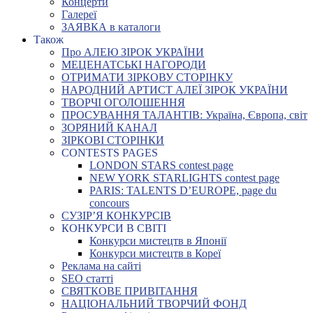
Концерти
Галереї
ЗАЯВКА в каталоги
Також
Про АЛЕЮ ЗІРОК УКРАЇНИ
МЕЦЕНАТСЬКІ НАГОРОДИ
ОТРИМАТИ ЗІРКОВУ СТОРІНКУ
НАРОДНИЙ АРТИСТ АЛЕЇ ЗІРОК УКРАЇНИ
ТВОРЧІ ОГОЛОШЕННЯ
ПРОСУВАННЯ ТАЛАНТІВ: Україна, Європа, світ
ЗОРЯНИЙ КАНАЛ
ЗІРКОВІ СТОРІНКИ
CONTESTS PAGES
LONDON STARS contest page
NEW YORK STARLIGHTS contest page
PARIS: TALENTS D’EUROPE, page du
concours
СУЗІР’Я КОНКУРСІВ
КОНКУРСИ В СВІТІ
Конкурси мистецтв в Японії
Конкурси мистецтв в Кореї
Реклама на сайті
SEO статті
СВЯТКОВЕ ПРИВІТАННЯ
НАЦІОНАЛЬНИЙ ТВОРЧИЙ ФОНД