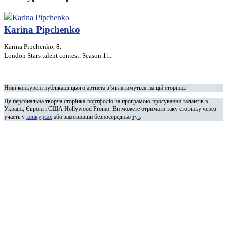
Каrina Pipchenko
Каrina Pipchenko, 8.
London Stars talent contest. Season 11.
Нові конкурсні публікації цього артиста з’являтимуться на цій сторінці.
Це персональна творча сторінка-портфоліо за програмою просування талантів в
Україні, Європі і США Hollywood Promo. Ви можете отримати таку сторінку через
участь у
конкурсах
або замовивши безпосередньо
тут
.