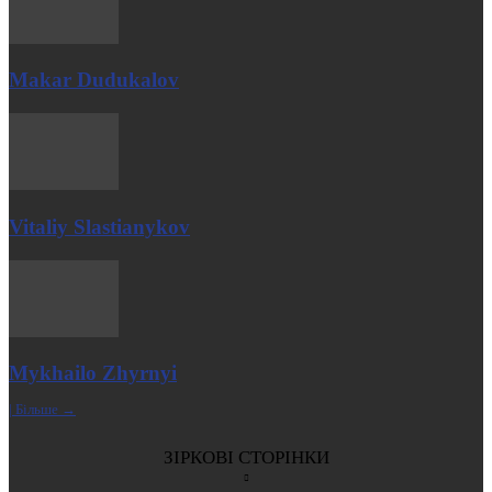
Makar Dudukalov
Vitaliy Slastianykov
Mykhailo Zhyrnyi
| Більше →
ЗІРКОВІ СТОРІНКИ