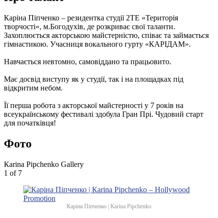
Каріна Піпченко – резидентка студії 2ТЕ «Територія
творчості», м.Богодухів, де розкриває свої таланти.
Захоплюється акторською майстерністю, співає та займається
гімнастикою. Учасниця вокального гурту «КАРІДАМ».
Навчається невтомно, самовіддано та працьовито.
Має досвід виступу як у студії, так і на площадках під
відкритим небом.
Її перша робота з акторської майстерності у 7 років на
всеукраїнському фестивалі здобула Гран Прі. Чудовий старт
для початківця!
Фото
Каrina Pipchenko Gallery
1
of 7
Каріна Піпченко | Каrina Pipchenko