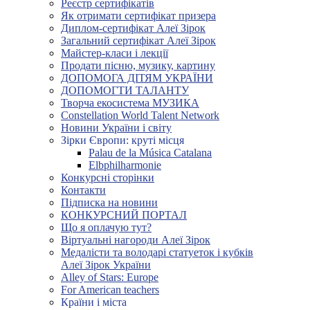
Реєстр сертифікатів
Як отримати сертифікат призера
Диплом-сертифікат Алеї Зірок
Загальний сертифікат Алеї Зірок
Майстер-класи і лекції
Продати пісню, музику, картину
ДОПОМОГА ДІТЯМ УКРАЇНИ
ДОПОМОГТИ ТАЛАНТУ
Творча екосистема МУЗИКА
Constellation World Talent Network
Новини України і світу
Зірки Європи: круті місця
Palau de la Música Catalana
Elbphilharmonie
Конкурсні сторінки
Контакти
Підписка на новини
КОНКУРСНИЙ ПОРТАЛ
Що я оплачую тут?
Віртуальні нагороди Алеї Зірок
Медалісти та володарі статуеток і кубків
Алеї Зірок України
Alley of Stars: Europe
For American teachers
Країни і міста