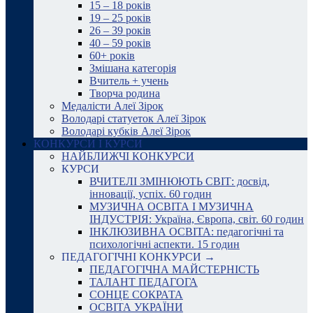
15 – 18 років
19 – 25 років
26 – 39 років
40 – 59 років
60+ років
Змішана категорія
Вчитель + учень
Творча родина
Медалісти Алеї Зірок
Володарі статуеток Алеї Зірок
Володарі кубків Алеї Зірок
КОНКУРСИ І КУРСИ
НАЙБЛИЖЧІ КОНКУРСИ
КУРСИ
ВЧИТЕЛІ ЗМІНЮЮТЬ СВІТ: досвід,
інновації, успіх. 60 годин
МУЗИЧНА ОСВІТА І МУЗИЧНА
ІНДУСТРІЯ: Україна, Європа, світ. 60 годин
ІНКЛЮЗИВНА ОСВІТА: педагогічні та
психологічні аспекти. 15 годин
ПЕДАГОГІЧНІ КОНКУРСИ →
ПЕДАГОГІЧНА МАЙСТЕРНІСТЬ
ТАЛАНТ ПЕДАГОГА
СОНЦЕ СОКРАТА
ОСВІТА УКРАЇНИ