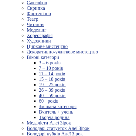
Саксофон
Скрипка
Фортепіано
Театр
Читання
Моделінг
Хореографія
Художники
Циркове мистецтво
Декоративно-ужиткове мистецтво
Вікові категорії
3 – 6 років
7 – 10 років
11 – 14 років
15 – 18 років
19 – 25 років
26 – 39 років
40 – 59 років
60+ років
Змішана категорія
Вчитель + учень
Творча родина
Медалісти Алеї Зірок
Володарі статуеток Алеї Зірок
Володарі кубків Алеї Зірок