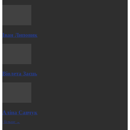
Іван Липовик
Віолета Заєць
Аліна Савчук
| Більше →