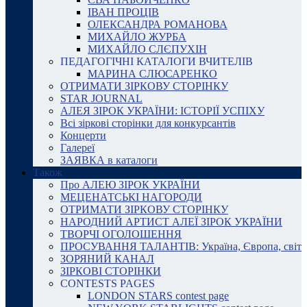
ІВАН ПРОЦІВ
ОЛЕКСАНДРА РОМАНОВА
МИХАЙЛО ЖУРБА
МИХАЙЛО СЛЄПУХІН
ПЕДАГОГІЧНІ КАТАЛОГИ ВЧИТЕЛІВ
МАРИНА СЛЮСАРЕНКО
ОТРИМАТИ ЗІРКОВУ СТОРІНКУ
STAR JOURNAL
АЛЕЯ ЗІРОК УКРАЇНИ: ІСТОРІЇ УСПІХУ
Всі зіркові сторінки для конкурсантів
Концерти
Галереї
ЗАЯВКА в каталоги
Також
Про АЛЕЮ ЗІРОК УКРАЇНИ
МЕЦЕНАТСЬКІ НАГОРОДИ
ОТРИМАТИ ЗІРКОВУ СТОРІНКУ
НАРОДНИЙ АРТИСТ АЛЕЇ ЗІРОК УКРАЇНИ
ТВОРЧІ ОГОЛОШЕННЯ
ПРОСУВАННЯ ТАЛАНТІВ: Україна, Європа, світ
ЗОРЯНИЙ КАНАЛ
ЗІРКОВІ СТОРІНКИ
CONTESTS PAGES
LONDON STARS contest page