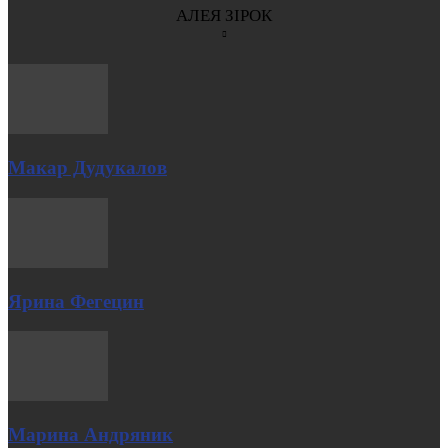
АЛЕЯ ЗІРОК
Макар Дудукалов
Ярина Фегецин
Марина Андряник