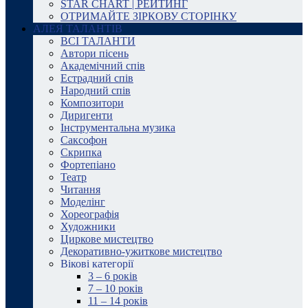
STAR CHART | РЕЙТИНГ
ОТРИМАЙТЕ ЗІРКОВУ СТОРІНКУ
АЛЕЯ ТАЛАНТІВ
ВСІ ТАЛАНТИ
Автори пісень
Академічний спів
Естрадний спів
Народний спів
Композитори
Диригенти
Інструментальна музика
Саксофон
Скрипка
Фортепіано
Театр
Читання
Моделінг
Хореографія
Художники
Циркове мистецтво
Декоративно-ужиткове мистецтво
Вікові категорії
3 – 6 років
7 – 10 років
11 – 14 років