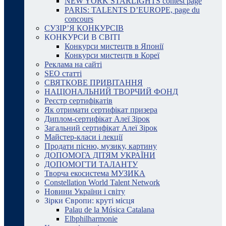
NEW YORK STARLIGHTS contest page
PARIS: TALENTS D’EUROPE, page du
concours
СУЗІР’Я КОНКУРСІВ
КОНКУРСИ В СВІТІ
Конкурси мистецтв в Японії
Конкурси мистецтв в Кореї
Реклама на сайті
SEO статті
СВЯТКОВЕ ПРИВІТАННЯ
НАЦІОНАЛЬНИЙ ТВОРЧИЙ ФОНД
Реєстр сертифікатів
Як отримати сертифікат призера
Диплом-сертифікат Алеї Зірок
Загальний сертифікат Алеї Зірок
Майстер-класи і лекції
Продати пісню, музику, картину
ДОПОМОГА ДІТЯМ УКРАЇНИ
ДОПОМОГТИ ТАЛАНТУ
Творча екосистема МУЗИКА
Constellation World Talent Network
Новини України і світу
Зірки Європи: круті місця
Palau de la Música Catalana
Elbphilharmonie