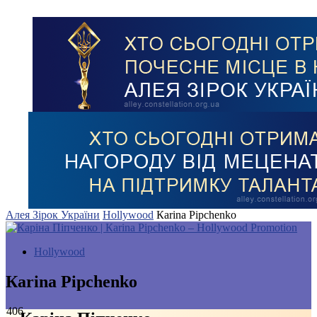
Алея Зірок України
Hollywood
Каrina Pipchenko
Hollywood
Каrina Pipchenko
406