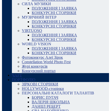
СИЛА МУЗИКИ
ПОЛОЖЕННЯ І ЗАЯВКА
КОНКУРСНІ СТОРІНКИ
МУЗИЧНИЙ ВІТЕР
ПОЛОЖЕННЯ І ЗАЯВКА
КОНКУРСНІ СТОРІНКИ
VIRTUOSO
ПОЛОЖЕННЯ І ЗАЯВКА
КОНКУРСНІ СТОРІНКИ
WORLD VISION
ПОЛОЖЕННЯ І ЗАЯВКА
КОНКУРСНІ СТОРІНКИ
Фотоконкурс Алеї Зірок
Constellation World Photo Fest
Журі конкурсів
Конкурсний портал
ЧАРТ
ПОРТФОЛІО
ЗІРКОВІ СТОРІНКИ
HOLLYWOOD-сторінки
ПЕРСОНАЛЬНІ КАТАЛОГИ ТАЛАНТІВ
БОРИС ПУГАЧ
ВАЛЕРІЯ ШКОЛЬНА
ДАНІІЛ РЕБЕРТ
ЄВА НАБОЙЧЕНКО