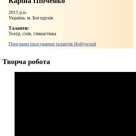
Каріна Піпченко
2015 р.н.
Україна, м. Богодухів
Таланти:
Театр, спів, гімнастика
Програма просування талантів Hollywood
Творча робота