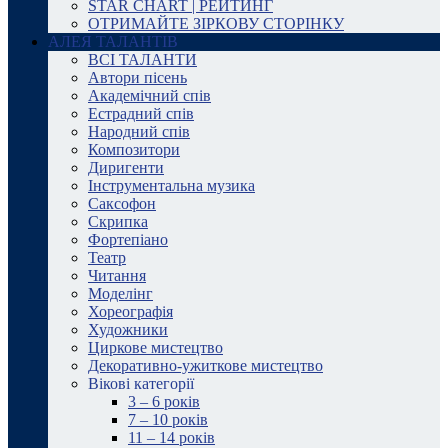
STAR CHART | РЕЙТИНГ
ОТРИМАЙТЕ ЗІРКОВУ СТОРІНКУ
АЛЕЯ ТАЛАНТІВ
ВСІ ТАЛАНТИ
Автори пісень
Академічний спів
Естрадний спів
Народний спів
Композитори
Диригенти
Інструментальна музика
Саксофон
Скрипка
Фортепіано
Театр
Читання
Моделінг
Хореографія
Художники
Циркове мистецтво
Декоративно-ужиткове мистецтво
Вікові категорії
3 – 6 років
7 – 10 років
11 – 14 років