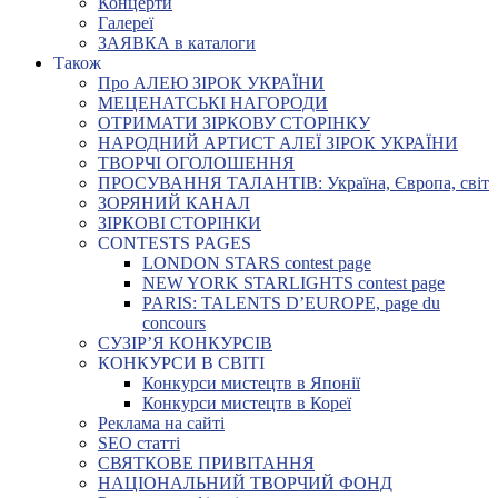
Концерти
Галереї
ЗАЯВКА в каталоги
Також
Про АЛЕЮ ЗІРОК УКРАЇНИ
МЕЦЕНАТСЬКІ НАГОРОДИ
ОТРИМАТИ ЗІРКОВУ СТОРІНКУ
НАРОДНИЙ АРТИСТ АЛЕЇ ЗІРОК УКРАЇНИ
ТВОРЧІ ОГОЛОШЕННЯ
ПРОСУВАННЯ ТАЛАНТІВ: Україна, Європа, світ
ЗОРЯНИЙ КАНАЛ
ЗІРКОВІ СТОРІНКИ
CONTESTS PAGES
LONDON STARS contest page
NEW YORK STARLIGHTS contest page
PARIS: TALENTS D’EUROPE, page du
concours
СУЗІР’Я КОНКУРСІВ
КОНКУРСИ В СВІТІ
Конкурси мистецтв в Японії
Конкурси мистецтв в Кореї
Реклама на сайті
SEO статті
СВЯТКОВЕ ПРИВІТАННЯ
НАЦІОНАЛЬНИЙ ТВОРЧИЙ ФОНД