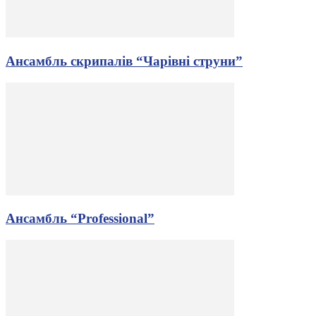
Ансамбль скрипалів “Чарівні струни”
Ансамбль “Professional”