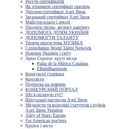
Реєстр сертифікатів
Як отримати сертифікат призера
Диплом-сертифікат Алеї Зірок
Загальний сертифікат Алеї Зірок
Майстер-класи і лекції
Продати пісню, музику, картину
ДОПОМОГА ДІТЯМ УКРАЇНИ
ДОПОМОГТИ ТАЛАНТУ
Творча екосистема МУЗИКА
Constellation World Talent Network
Новини України і світу
Зірки Європи: круті місця
Palau de la Música Catalana
Elbphilharmonie
Конкурсні сторінки
Контакти
Підписка на новини
КОНКУРСНИЙ ПОРТАЛ
Що я оплачую тут?
Віртуальні нагороди Алеї Зірок
Медалісти та володарі статуеток і кубків
Алеї Зірок України
Alley of Stars: Europe
For American teachers
Країни і міста