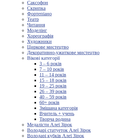
Саксофон
Скрипка
Фортепіано
Театр
Читання
Моделінг
Хореографія
Художники
Циркове мистецтво
Декоративно-ужиткове мистецтво
Вікові категорії
3 – 6 років
7 – 10 років
11 – 14 років
15 – 18 років
19 – 25 років
26 – 39 років
40 – 59 років
60+ років
Змішана категорія
Вчитель + учень
Творча родина
Медалісти Алеї Зірок
Володарі статуеток Алеї Зірок
Володарі кубків Алеї Зірок