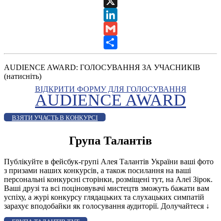
WhatsApp
X
LinkedIn
Gmail
Share
AUDIENCE AWARD: ГОЛОСУВАННЯ ЗА УЧАСНИКІВ
(натисніть)
ВІДКРИТИ ФОРМУ ДЛЯ ГОЛОСУВАННЯ
AUDIENCE AWARD
ВЗЯТИ УЧАСТЬ В КОНКУРСІ
Група Талантів
Публікуйте в фейсбук-групі Алея Талантів України ваші фото
з призами наших конкурсів, а також посилання на ваші
персональні конкурсні сторінки, розміщені тут, на Алеї Зірок.
Ваші друзі та всі поціновувачі мистецтв зможуть бажати вам
успіху, а журі конкурсу глядацьких та слухацьких симпатій
зарахує вподобайки як голосування аудиторії. Долучайтеся
↓