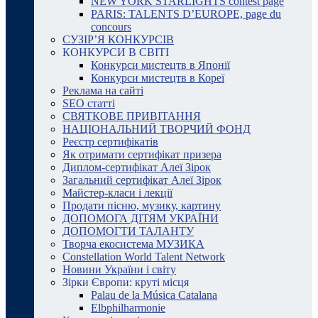
NEW YORK STARLIGHTS contest page
PARIS: TALENTS D’EUROPE, page du
concours
СУЗІР’Я КОНКУРСІВ
КОНКУРСИ В СВІТІ
Конкурси мистецтв в Японії
Конкурси мистецтв в Кореї
Реклама на сайті
SEO статті
СВЯТКОВЕ ПРИВІТАННЯ
НАЦІОНАЛЬНИЙ ТВОРЧИЙ ФОНД
Реєстр сертифікатів
Як отримати сертифікат призера
Диплом-сертифікат Алеї Зірок
Загальний сертифікат Алеї Зірок
Майстер-класи і лекції
Продати пісню, музику, картину
ДОПОМОГА ДІТЯМ УКРАЇНИ
ДОПОМОГТИ ТАЛАНТУ
Творча екосистема МУЗИКА
Constellation World Talent Network
Новини України і світу
Зірки Європи: круті місця
Palau de la Música Catalana
Elbphilharmonie