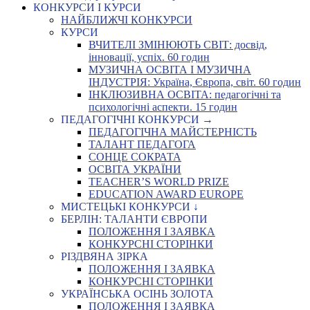
КОНКУРСИ І КУРСИ
НАЙБЛИЖЧІ КОНКУРСИ
КУРСИ
ВЧИТЕЛІ ЗМІНЮЮТЬ СВІТ: досвід,
інновації, успіх. 60 годин
МУЗИЧНА ОСВІТА І МУЗИЧНА
ІНДУСТРІЯ: Україна, Європа, світ. 60 годин
ІНКЛЮЗИВНА ОСВІТА: педагогічні та
психологічні аспекти. 15 годин
ПЕДАГОГІЧНІ КОНКУРСИ →
ПЕДАГОГІЧНА МАЙСТЕРНІСТЬ
ТАЛАНТ ПЕДАГОГА
СОНЦЕ СОКРАТА
ОСВІТА УКРАЇНИ
TEACHER’S WORLD PRIZE
EDUCATION AWARD EUROPE
МИСТЕЦЬКІ КОНКУРСИ ↓
БЕРЛІН: ТАЛАНТИ ЄВРОПИ
ПОЛОЖЕННЯ І ЗАЯВКА
КОНКУРСНІ СТОРІНКИ
РІЗДВЯНА ЗІРКА
ПОЛОЖЕННЯ І ЗАЯВКА
КОНКУРСНІ СТОРІНКИ
УКРАЇНСЬКА ОСІНЬ ЗОЛОТА
ПОЛОЖЕННЯ І ЗАЯВКА