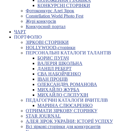
ПОЛОЖЕННЯ І ЗАЯВКА
КОНКУРСНІ СТОРІНКИ
Фотоконкурс Алеї Зірок
Constellation World Photo Fest
Журі конкурсів
Конкурсний портал
ЧАРТ
ПОРТФОЛІО
ЗІРКОВІ СТОРІНКИ
HOLLYWOOD-сторінки
ПЕРСОНАЛЬНІ КАТАЛОГИ ТАЛАНТІВ
БОРИС ПУГАЧ
ВАЛЕРІЯ ШКОЛЬНА
ДАНІІЛ РЕБЕРТ
ЄВА НАБОЙЧЕНКО
ІВАН ПРОЦІВ
ОЛЕКСАНДРА РОМАНОВА
МИХАЙЛО ЖУРБА
МИХАЙЛО СЛЄПУХІН
ПЕДАГОГІЧНІ КАТАЛОГИ ВЧИТЕЛІВ
МАРИНА СЛЮСАРЕНКО
ОТРИМАТИ ЗІРКОВУ СТОРІНКУ
STAR JOURNAL
АЛЕЯ ЗІРОК УКРАЇНИ: ІСТОРІЇ УСПІХУ
Всі зіркові сторінки для конкурсантів