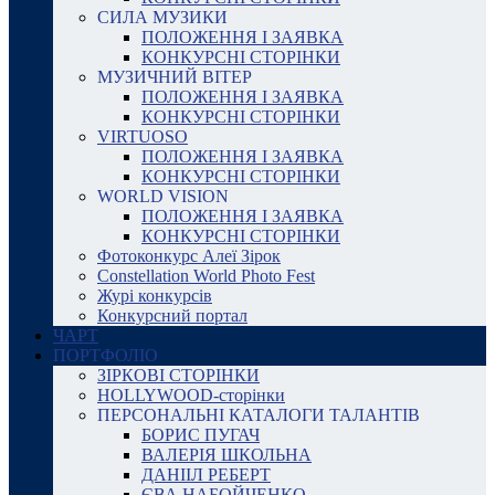
СИЛА МУЗИКИ
ПОЛОЖЕННЯ І ЗАЯВКА
КОНКУРСНІ СТОРІНКИ
МУЗИЧНИЙ ВІТЕР
ПОЛОЖЕННЯ І ЗАЯВКА
КОНКУРСНІ СТОРІНКИ
VIRTUOSO
ПОЛОЖЕННЯ І ЗАЯВКА
КОНКУРСНІ СТОРІНКИ
WORLD VISION
ПОЛОЖЕННЯ І ЗАЯВКА
КОНКУРСНІ СТОРІНКИ
Фотоконкурс Алеї Зірок
Constellation World Photo Fest
Журі конкурсів
Конкурсний портал
ЧАРТ
ПОРТФОЛІО
ЗІРКОВІ СТОРІНКИ
HOLLYWOOD-сторінки
ПЕРСОНАЛЬНІ КАТАЛОГИ ТАЛАНТІВ
БОРИС ПУГАЧ
ВАЛЕРІЯ ШКОЛЬНА
ДАНІІЛ РЕБЕРТ
ЄВА НАБОЙЧЕНКО