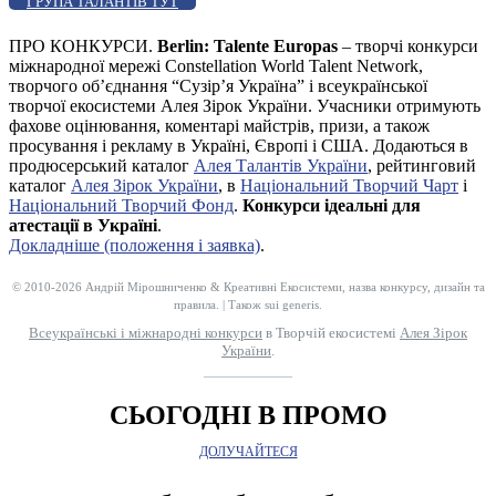
ГРУПА ТАЛАНТІВ ТУТ
ПРО КОНКУРСИ.
Berlin: Talente Europas
– творчі конкурси
міжнародної мережі Constellation World Talent Network,
творчого об’єднання “Сузір’я Україна” і всеукраїнської
творчої екосистеми Алея Зірок України. Учасники отримують
фахове оцінювання, коментарі майстрів, призи, а також
просування і рекламу в Україні, Європі і США. Додаються в
продюсерський каталог
Алея Талантів України
, рейтинговий
каталог
Алея Зірок України
, в
Національний Творчий Чарт
і
Національний Творчий Фонд
.
Конкурси ідеальні для
атестації в Україні
.
Докладніше (положення і заявка)
.
© 2010-2026 Андрій Мірошниченко & Креативні Екосистеми, назва конкурсу, дизайн та
правила. | Також sui generis.
Всеукраїнські і міжнародні конкурси
в Творчій екосистемі
Алея Зірок
України
.
__________
СЬОГОДНІ В ПРОМО
ДОЛУЧАЙТЕСЯ