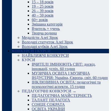
15 – 18 років
19 – 25 років
26 – 39 років
40 – 59 років
60+ років
Змішана категорія
Вчитель + учень
Творча родина
Медалісти Алеї Зірок
Володарі статуеток Алеї Зірок
Володарі кубків Алеї Зірок
КОНКУРСИ І КУРСИ
НАЙБЛИЖЧІ КОНКУРСИ
КУРСИ
ВЧИТЕЛІ ЗМІНЮЮТЬ СВІТ: досвід,
інновації, успіх. 60 годин
МУЗИЧНА ОСВІТА І МУЗИЧНА
ІНДУСТРІЯ: Україна, Європа, світ. 60 годин
ІНКЛЮЗИВНА ОСВІТА: педагогічні та
психологічні аспекти. 15 годин
ПЕДАГОГІЧНІ КОНКУРСИ →
ПЕДАГОГІЧНА МАЙСТЕРНІСТЬ
ТАЛАНТ ПЕДАГОГА
СОНЦЕ СОКРАТА
ОСВІТА УКРАЇНИ