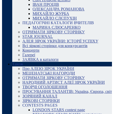
ІВАН ПРОЦІВ
ОЛЕКСАНДРА РОМАНОВА
МИХАЙЛО ЖУРБА
МИХАЙЛО СЛЄПУХІН
ПЕДАГОГІЧНІ КАТАЛОГИ ВЧИТЕЛІВ
МАРИНА СЛЮСАРЕНКО
ОТРИМАТИ ЗІРКОВУ СТОРІНКУ
STAR JOURNAL
АЛЕЯ ЗІРОК УКРАЇНИ: ІСТОРІЇ УСПІХУ
Всі зіркові сторінки для конкурсантів
Концерти
Галереї
ЗАЯВКА в каталоги
Також
Про АЛЕЮ ЗІРОК УКРАЇНИ
МЕЦЕНАТСЬКІ НАГОРОДИ
ОТРИМАТИ ЗІРКОВУ СТОРІНКУ
НАРОДНИЙ АРТИСТ АЛЕЇ ЗІРОК УКРАЇНИ
ТВОРЧІ ОГОЛОШЕННЯ
ПРОСУВАННЯ ТАЛАНТІВ: Україна, Європа, світ
ЗОРЯНИЙ КАНАЛ
ЗІРКОВІ СТОРІНКИ
CONTESTS PAGES
LONDON STARS contest page