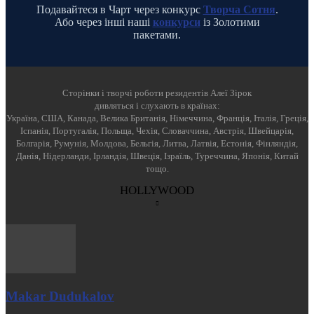
Подавайтеся в Чарт через конкурс
Творча Сотня
.
Або через інші наші
конкурси
із Золотими
пакетами.
Cторінки і творчі роботи резидентів Алеї Зірок
дивляться і слухають в країнах:
Україна, США, Канада, Велика Британія, Німеччина, Франція, Італія, Греція,
Іспанія, Португалія, Польща, Чехія, Словаччина, Австрія, Швейцарія,
Болгарія, Румунія, Молдова, Бельгія, Литва, Латвія, Естонія, Фінляндія,
Данія, Нідерланди, Ірландія, Швеція, Ізраїль, Туреччина, Японія, Китай
тощо.
HOLLYWOOD
Makar Dudukalov