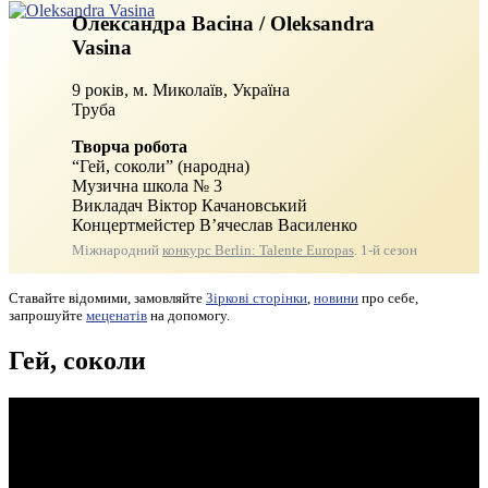
Олександра Васіна / Oleksandra
Vasina
9 років, м. Миколаїв, Україна
Труба
Творча робота
“Гей, соколи” (народна)
Музична школа № 3
Викладач Віктор Качановський
Концертмейстер В’ячеслав Василенко
Міжнародний
конкурс Berlin: Talente Europas
. 1-й сезон
Ставайте відомими, замовляйте
Зіркові сторінки
,
новини
про себе,
запрошуйте
меценатів
на допомогу.
Гей, соколи