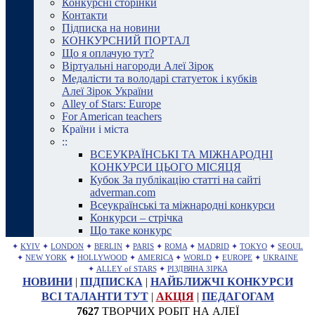
Конкурсні сторінки
Контакти
Підписка на новини
КОНКУРСНИЙ ПОРТАЛ
Що я оплачую тут?
Віртуальні нагороди Алеї Зірок
Медалісти та володарі статуеток і кубків
Алеї Зірок України
Alley of Stars: Europe
For American teachers
Країни і міста
::
ВСЕУКРАЇНСЬКІ ТА МІЖНАРОДНІ
КОНКУРСИ ЦЬОГО МІСЯЦЯ
Кубок За публікацію статті на сайті
adverman.com
Всеукраїнські та міжнародні конкурси
Конкурси – стрічка
Що таке конкурс
✦
KYIV
✦
LONDON
✦
BERLIN
✦
PARIS
✦
ROMA
✦
MADRID
✦
TOKYO
✦
SEOUL
✦
NEW YORK
✦
HOLLYWOOD
✦
AMERICA
✦
WORLD
✦
EUROPE
✦
UKRAINE
✦
ALLEY of STARS
✦
РІЗДВЯНА ЗІРКА
НОВИНИ
|
ПІДПИСКА
|
НАЙБЛИЖЧІ КОНКУРСИ
ВСІ ТАЛАНТИ ТУТ
|
АКЦІЯ
|
ПЕДАГОГАМ
7627
ТВОРЧИХ РОБІТ НА АЛЕЇ