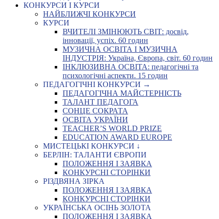
КОНКУРСИ І КУРСИ
НАЙБЛИЖЧІ КОНКУРСИ
КУРСИ
ВЧИТЕЛІ ЗМІНЮЮТЬ СВІТ: досвід,
інновації, успіх. 60 годин
МУЗИЧНА ОСВІТА І МУЗИЧНА
ІНДУСТРІЯ: Україна, Європа, світ. 60 годин
ІНКЛЮЗИВНА ОСВІТА: педагогічні та
психологічні аспекти. 15 годин
ПЕДАГОГІЧНІ КОНКУРСИ →
ПЕДАГОГІЧНА МАЙСТЕРНІСТЬ
ТАЛАНТ ПЕДАГОГА
СОНЦЕ СОКРАТА
ОСВІТА УКРАЇНИ
TEACHER’S WORLD PRIZE
EDUCATION AWARD EUROPE
МИСТЕЦЬКІ КОНКУРСИ ↓
БЕРЛІН: ТАЛАНТИ ЄВРОПИ
ПОЛОЖЕННЯ І ЗАЯВКА
КОНКУРСНІ СТОРІНКИ
РІЗДВЯНА ЗІРКА
ПОЛОЖЕННЯ І ЗАЯВКА
КОНКУРСНІ СТОРІНКИ
УКРАЇНСЬКА ОСІНЬ ЗОЛОТА
ПОЛОЖЕННЯ І ЗАЯВКА