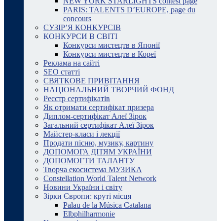
NEW YORK STARLIGHTS contest page
PARIS: TALENTS D’EUROPE, page du
concours
СУЗІР’Я КОНКУРСІВ
КОНКУРСИ В СВІТІ
Конкурси мистецтв в Японії
Конкурси мистецтв в Кореї
Реклама на сайті
SEO статті
СВЯТКОВЕ ПРИВІТАННЯ
НАЦІОНАЛЬНИЙ ТВОРЧИЙ ФОНД
Реєстр сертифікатів
Як отримати сертифікат призера
Диплом-сертифікат Алеї Зірок
Загальний сертифікат Алеї Зірок
Майстер-класи і лекції
Продати пісню, музику, картину
ДОПОМОГА ДІТЯМ УКРАЇНИ
ДОПОМОГТИ ТАЛАНТУ
Творча екосистема МУЗИКА
Constellation World Talent Network
Новини України і світу
Зірки Європи: круті місця
Palau de la Música Catalana
Elbphilharmonie