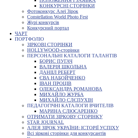
ПОЛОЖЕННЯ І ЗАЯВКА
КОНКУРСНІ СТОРІНКИ
Фотоконкурс Алеї Зірок
Constellation World Photo Fest
Журі конкурсів
Конкурсний портал
ЧАРТ
ПОРТФОЛІО
ЗІРКОВІ СТОРІНКИ
HOLLYWOOD-сторінки
ПЕРСОНАЛЬНІ КАТАЛОГИ ТАЛАНТІВ
БОРИС ПУГАЧ
ВАЛЕРІЯ ШКОЛЬНА
ДАНІІЛ РЕБЕРТ
ЄВА НАБОЙЧЕНКО
ІВАН ПРОЦІВ
ОЛЕКСАНДРА РОМАНОВА
МИХАЙЛО ЖУРБА
МИХАЙЛО СЛЄПУХІН
ПЕДАГОГІЧНІ КАТАЛОГИ ВЧИТЕЛІВ
МАРИНА СЛЮСАРЕНКО
ОТРИМАТИ ЗІРКОВУ СТОРІНКУ
STAR JOURNAL
АЛЕЯ ЗІРОК УКРАЇНИ: ІСТОРІЇ УСПІХУ
Всі зіркові сторінки для конкурсантів