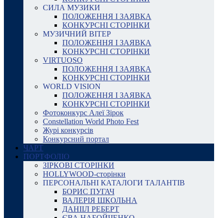
СИЛА МУЗИКИ
ПОЛОЖЕННЯ І ЗАЯВКА
КОНКУРСНІ СТОРІНКИ
МУЗИЧНИЙ ВІТЕР
ПОЛОЖЕННЯ І ЗАЯВКА
КОНКУРСНІ СТОРІНКИ
VIRTUOSO
ПОЛОЖЕННЯ І ЗАЯВКА
КОНКУРСНІ СТОРІНКИ
WORLD VISION
ПОЛОЖЕННЯ І ЗАЯВКА
КОНКУРСНІ СТОРІНКИ
Фотоконкурс Алеї Зірок
Constellation World Photo Fest
Журі конкурсів
Конкурсний портал
ЧАРТ
ПОРТФОЛІО
ЗІРКОВІ СТОРІНКИ
HOLLYWOOD-сторінки
ПЕРСОНАЛЬНІ КАТАЛОГИ ТАЛАНТІВ
БОРИС ПУГАЧ
ВАЛЕРІЯ ШКОЛЬНА
ДАНІІЛ РЕБЕРТ
ЄВА НАБОЙЧЕНКО