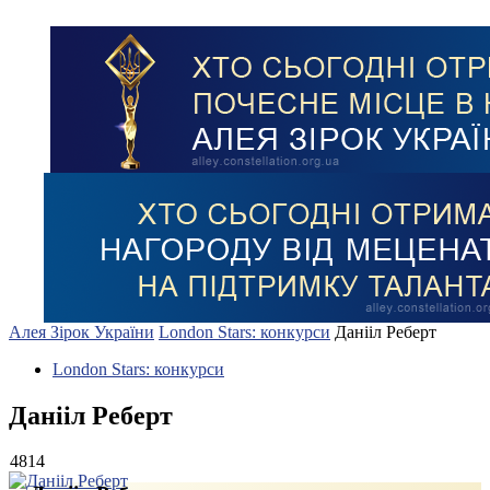
Алея Зірок України
London Stars: конкурси
Данііл Реберт
London Stars: конкурси
Данііл Реберт
4814