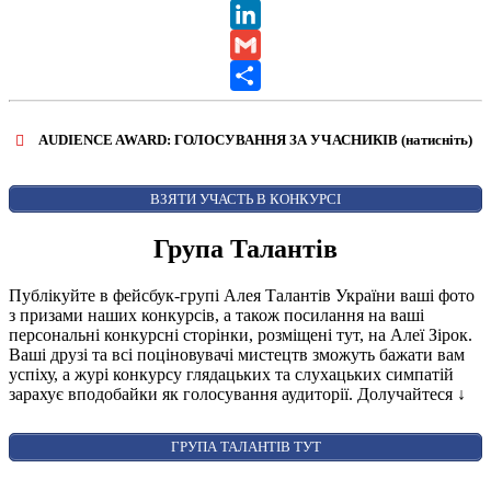
X
LinkedIn
Gmail
Share
AUDIENCE AWARD: ГОЛОСУВАННЯ ЗА УЧАСНИКІВ (натисніть)
ВІДКРИТИ ФОРМУ ДЛЯ ГОЛОСУВАННЯ
AUDIENCE AWARD
ВЗЯТИ УЧАСТЬ В КОНКУРСІ
Група Талантів
Публікуйте в фейсбук-групі Алея Талантів України ваші фото
з призами наших конкурсів, а також посилання на ваші
персональні конкурсні сторінки, розміщені тут, на Алеї Зірок.
Ваші друзі та всі поціновувачі мистецтв зможуть бажати вам
успіху, а журі конкурсу глядацьких та слухацьких симпатій
зарахує вподобайки як голосування аудиторії. Долучайтеся
↓
ГРУПА ТАЛАНТІВ ТУТ