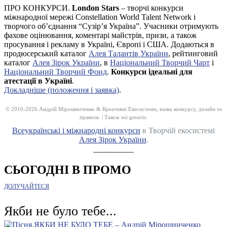
ПРО КОНКУРСИ.
London Stars
– творчі конкурси
міжнародної мережі Constellation World Talent Network і
творчого об’єднання “Сузір’я Україна”. Учасники отримують
фахове оцінювання, коментарі майстрів, призи, а також
просування і рекламу в Україні, Європі і США. Додаються в
продюсерський каталог
Алея Талантів України
, рейтинговий
каталог
Алея Зірок України
, в
Національний Творчий Чарт
і
Національний Творчий Фонд
.
Конкурси ідеальні для
атестації в Україні
.
Докладніше (положення і заявка)
.
© 2010-2026 Андрій Мірошниченко & Креативні Екосистеми, назва конкурсу, дизайн та
правила. | Також sui generis.
Всеукраїнські і міжнародні конкурси
в Творчій екосистемі
Алея Зірок України
.
__________
СЬОГОДНІ В ПРОМО
ДОЛУЧАЙТЕСЯ
Якби не було тебе...