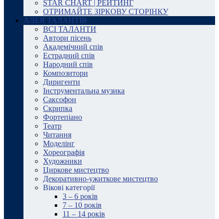
STAR CHART | РЕЙТИНГ
ОТРИМАЙТЕ ЗІРКОВУ СТОРІНКУ
АЛЕЯ ТАЛАНТІВ
ВСІ ТАЛАНТИ
Автори пісень
Академічний спів
Естрадний спів
Народний спів
Композитори
Диригенти
Інструментальна музика
Саксофон
Скрипка
Фортепіано
Театр
Читання
Моделінг
Хореографія
Художники
Циркове мистецтво
Декоративно-ужиткове мистецтво
Вікові категорії
3 – 6 років
7 – 10 років
11 – 14 років