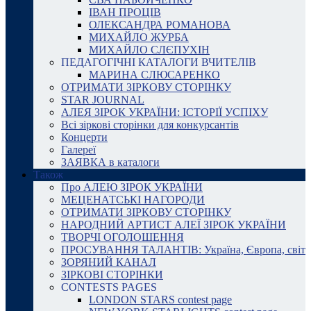
ІВАН ПРОЦІВ
ОЛЕКСАНДРА РОМАНОВА
МИХАЙЛО ЖУРБА
МИХАЙЛО СЛЄПУХІН
ПЕДАГОГІЧНІ КАТАЛОГИ ВЧИТЕЛІВ
МАРИНА СЛЮСАРЕНКО
ОТРИМАТИ ЗІРКОВУ СТОРІНКУ
STAR JOURNAL
АЛЕЯ ЗІРОК УКРАЇНИ: ІСТОРІЇ УСПІХУ
Всі зіркові сторінки для конкурсантів
Концерти
Галереї
ЗАЯВКА в каталоги
Також
Про АЛЕЮ ЗІРОК УКРАЇНИ
МЕЦЕНАТСЬКІ НАГОРОДИ
ОТРИМАТИ ЗІРКОВУ СТОРІНКУ
НАРОДНИЙ АРТИСТ АЛЕЇ ЗІРОК УКРАЇНИ
ТВОРЧІ ОГОЛОШЕННЯ
ПРОСУВАННЯ ТАЛАНТІВ: Україна, Європа, світ
ЗОРЯНИЙ КАНАЛ
ЗІРКОВІ СТОРІНКИ
CONTESTS PAGES
LONDON STARS contest page