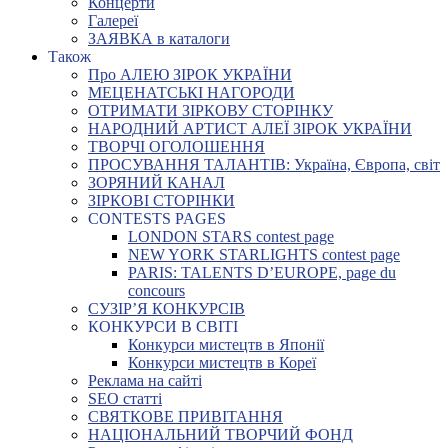
Концерти
Галереї
ЗАЯВКА в каталоги
Також
Про АЛЕЮ ЗІРОК УКРАЇНИ
МЕЦЕНАТСЬКІ НАГОРОДИ
ОТРИМАТИ ЗІРКОВУ СТОРІНКУ
НАРОДНИЙ АРТИСТ АЛЕЇ ЗІРОК УКРАЇНИ
ТВОРЧІ ОГОЛОШЕННЯ
ПРОСУВАННЯ ТАЛАНТІВ: Україна, Європа, світ
ЗОРЯНИЙ КАНАЛ
ЗІРКОВІ СТОРІНКИ
CONTESTS PAGES
LONDON STARS contest page
NEW YORK STARLIGHTS contest page
PARIS: TALENTS D’EUROPE, page du
concours
СУЗІР’Я КОНКУРСІВ
КОНКУРСИ В СВІТІ
Конкурси мистецтв в Японії
Конкурси мистецтв в Кореї
Реклама на сайті
SEO статті
СВЯТКОВЕ ПРИВІТАННЯ
НАЦІОНАЛЬНИЙ ТВОРЧИЙ ФОНД