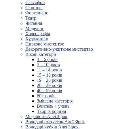
Саксофон
Скрипка
Фортепіано
Театр
Читання
Моделінг
Хореографія
Художники
Циркове мистецтво
Декоративно-ужиткове мистецтво
Вікові категорії
3 – 6 років
7 – 10 років
11 – 14 років
15 – 18 років
19 – 25 років
26 – 39 років
40 – 59 років
60+ років
Змішана категорія
Вчитель + учень
Творча родина
Медалісти Алеї Зірок
Володарі статуеток Алеї Зірок
Володарі кубків Алеї Зірок