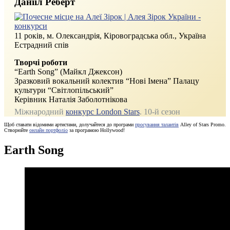
Данііл Реберт
11 років, м. Олександрія, Кіровоградська обл., Україна
Естрадний спів
Творчі роботи
“Earth Song” (Майкл Джексон)
Зразковий вокальний колектив “Нові Імена” Палацу
культури “Світлопільський”
Керівник Наталія Заболотнікова
Міжнародний
конкурс London Stars
. 10-й сезон
Щоб ставати відомими артистами, долучайтеся до програми
просування талантів
Alley of Stars Promo.
Створюйте
онлайн портфоліо
за програмою Hollywood!
Earth Song