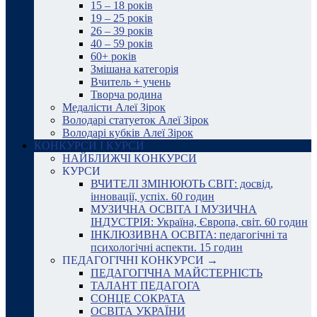
15 – 18 років
19 – 25 років
26 – 39 років
40 – 59 років
60+ років
Змішана категорія
Вчитель + учень
Творча родина
Медалісти Алеї Зірок
Володарі статуеток Алеї Зірок
Володарі кубків Алеї Зірок
КОНКУРСИ І КУРСИ
НАЙБЛИЖЧІ КОНКУРСИ
КУРСИ
ВЧИТЕЛІ ЗМІНЮЮТЬ СВІТ: досвід,
інновації, успіх. 60 годин
МУЗИЧНА ОСВІТА І МУЗИЧНА
ІНДУСТРІЯ: Україна, Європа, світ. 60 годин
ІНКЛЮЗИВНА ОСВІТА: педагогічні та
психологічні аспекти. 15 годин
ПЕДАГОГІЧНІ КОНКУРСИ →
ПЕДАГОГІЧНА МАЙСТЕРНІСТЬ
ТАЛАНТ ПЕДАГОГА
СОНЦЕ СОКРАТА
ОСВІТА УКРАЇНИ