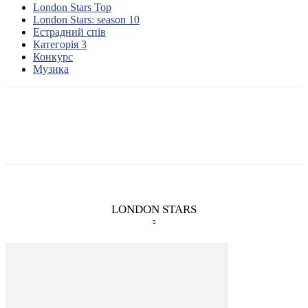
London Stars Top
London Stars: season 10
Естрадний спів
Категорія 3
Конкурс
Музика
LONDON STARS