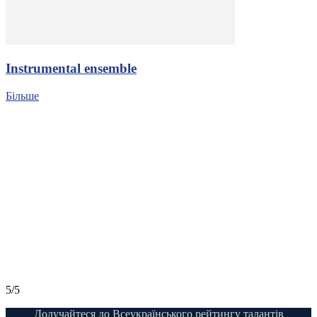
Іnstrumental ensemble
Більше
5/5
Долучайтеся до Всеукраїнського рейтингу талантів