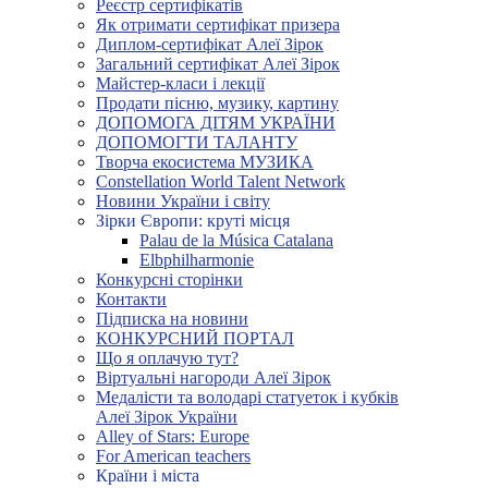
Реєстр сертифікатів
Як отримати сертифікат призера
Диплом-сертифікат Алеї Зірок
Загальний сертифікат Алеї Зірок
Майстер-класи і лекції
Продати пісню, музику, картину
ДОПОМОГА ДІТЯМ УКРАЇНИ
ДОПОМОГТИ ТАЛАНТУ
Творча екосистема МУЗИКА
Constellation World Talent Network
Новини України і світу
Зірки Європи: круті місця
Palau de la Música Catalana
Elbphilharmonie
Конкурсні сторінки
Контакти
Підписка на новини
КОНКУРСНИЙ ПОРТАЛ
Що я оплачую тут?
Віртуальні нагороди Алеї Зірок
Медалісти та володарі статуеток і кубків
Алеї Зірок України
Alley of Stars: Europe
For American teachers
Країни і міста