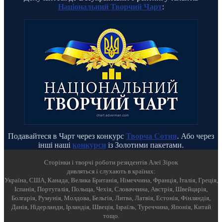
Національний Творчий Чарт
:
Подавайтеся в Чарт через конкурс
Творча Сотня
. Або через
інші наші
конкурси
із Золотими пакетами.
Cторінки і творчі роботи резидентів Алеї Зірок
дивляться і слухають в країнах:
Україна, США, Канада, Велика Британія, Німеччина, Франція, Італія, Греція,
Іспанія, Португалія, Польща, Чехія, Словаччина, Австрія, Швейцарія,
Болгарія, Румунія, Молдова, Бельгія, Литва, Латвія, Естонія, Фінляндія,
Данія, Нідерланди, Ірландія, Швеція, Ізраїль, Туреччина, Японія, Китай
тощо.