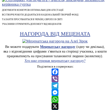
ДОКУМЕНТИ КОНКУРСІВ ОПТИМАЛЬНІ ДЛЯ АТЕСТАЦІЇ
ВСІ ТВОРЧІ РОБОТИ ДОДАЮТЬСЯ В НАЦІОНАЛЬНИЙ ТВОРЧИЙ ФОНД
ТАЛАНТИ ПРОСУВАЮТЬСЯ В УКРАЇНІ, ЄВРОПІ І В СВІТІ
УЧАСНИКИ ОТРИМУЮТЬ ДОПОМОГУ ВІД МЕЦЕНАТІВ
НАГОРОДА ВІД МЕЦЕНАТА
Ви можете подарувати
Меценатську нагороду
(одну чи декілька),
яка з відповідними цифрами з'явиться на сторінці учасника, а кошти
працюватимуть на просування талановитої людини (колективу).
Хто вже отримав меценатську нагороду?
Поділитися в соцмережах:
Facebook
Viber
Telegram
Messenger
WhatsApp