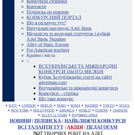
Конкурсні сторінки
Контакти
Підписка на новини
КОНКУРСНИЙ ПОРТАЛ
Що я оплачую тут?
Віртуальні нагороди Алеї Зірок
Медалісти та володарі статуеток і кубків
Алеї Зірок України
Alley of Stars: Europe
For American teachers
Країни і міста
::
ВСЕУКРАЇНСЬКІ ТА МІЖНАРОДНІ
КОНКУРСИ ЦЬОГО МІСЯЦЯ
Кубок За публікацію статті на сайті
adverman.com
Всеукраїнські та міжнародні конкурси
Конкурси – стрічка
Що таке конкурс
✦
KYIV
✦
LONDON
✦
BERLIN
✦
PARIS
✦
ROMA
✦
MADRID
✦
TOKYO
✦
SEOUL
✦
NEW YORK
✦
HOLLYWOOD
✦
AMERICA
✦
WORLD
✦
EUROPE
✦
UKRAINE
✦
ALLEY of STARS
✦
РІЗДВЯНА ЗІРКА
НОВИНИ
|
ПІДПИСКА
|
НАЙБЛИЖЧІ КОНКУРСИ
ВСІ ТАЛАНТИ ТУТ
|
АКЦІЯ
|
ПЕДАГОГАМ
7627
ТВОРЧИХ РОБІТ НА АЛЕЇ