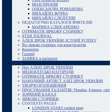
ІВАН ПРОЦІВ
ОЛЕКСАНДРА РОМАНОВА
МИХАЙЛО ЖУРБА
МИХАЙЛО СЛЄПУХІН
ПЕДАГОГІЧНІ КАТАЛОГИ ВЧИТЕЛІВ
МАРИНА СЛЮСАРЕНКО
ОТРИМАТИ ЗІРКОВУ СТОРІНКУ
STAR JOURNAL
АЛЕЯ ЗІРОК УКРАЇНИ: ІСТОРІЇ УСПІХУ
Всі зіркові сторінки для конкурсантів
Концерти
Галереї
ЗАЯВКА в каталоги
Також
Про АЛЕЮ ЗІРОК УКРАЇНИ
МЕЦЕНАТСЬКІ НАГОРОДИ
ОТРИМАТИ ЗІРКОВУ СТОРІНКУ
НАРОДНИЙ АРТИСТ АЛЕЇ ЗІРОК УКРАЇНИ
ТВОРЧІ ОГОЛОШЕННЯ
ПРОСУВАННЯ ТАЛАНТІВ: Україна, Європа, світ
ЗОРЯНИЙ КАНАЛ
ЗІРКОВІ СТОРІНКИ
CONTESTS PAGES
LONDON STARS contest page