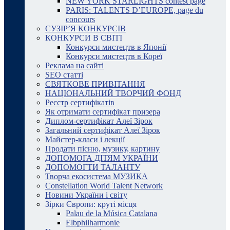
NEW YORK STARLIGHTS contest page
PARIS: TALENTS D’EUROPE, page du
concours
СУЗІР’Я КОНКУРСІВ
КОНКУРСИ В СВІТІ
Конкурси мистецтв в Японії
Конкурси мистецтв в Кореї
Реклама на сайті
SEO статті
СВЯТКОВЕ ПРИВІТАННЯ
НАЦІОНАЛЬНИЙ ТВОРЧИЙ ФОНД
Реєстр сертифікатів
Як отримати сертифікат призера
Диплом-сертифікат Алеї Зірок
Загальний сертифікат Алеї Зірок
Майстер-класи і лекції
Продати пісню, музику, картину
ДОПОМОГА ДІТЯМ УКРАЇНИ
ДОПОМОГТИ ТАЛАНТУ
Творча екосистема МУЗИКА
Constellation World Talent Network
Новини України і світу
Зірки Європи: круті місця
Palau de la Música Catalana
Elbphilharmonie