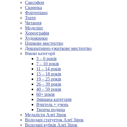
Саксофон
Скрипка
Фортепіано
Театр
Читання
Моделінг
Хореографія
Художники
Циркове мистецтво
Декоративно-ужиткове мистецтво
Вікові категорії
3 – 6 років
7 – 10 років
11 – 14 років
15 – 18 років
19 – 25 років
26 – 39 років
40 – 59 років
60+ років
Змішана категорія
Вчитель + учень
Творча родина
Медалісти Алеї Зірок
Володарі статуеток Алеї Зірок
Володарі кубків Алеї Зірок