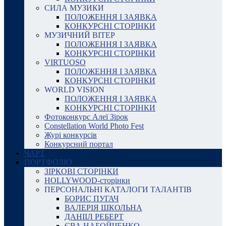
СИЛА МУЗИКИ
ПОЛОЖЕННЯ І ЗАЯВКА
КОНКУРСНІ СТОРІНКИ
МУЗИЧНИЙ ВІТЕР
ПОЛОЖЕННЯ І ЗАЯВКА
КОНКУРСНІ СТОРІНКИ
VIRTUOSO
ПОЛОЖЕННЯ І ЗАЯВКА
КОНКУРСНІ СТОРІНКИ
WORLD VISION
ПОЛОЖЕННЯ І ЗАЯВКА
КОНКУРСНІ СТОРІНКИ
Фотоконкурс Алеї Зірок
Constellation World Photo Fest
Журі конкурсів
Конкурсний портал
ЧАРТ
ПОРТФОЛІО
ЗІРКОВІ СТОРІНКИ
HOLLYWOOD-сторінки
ПЕРСОНАЛЬНІ КАТАЛОГИ ТАЛАНТІВ
БОРИС ПУГАЧ
ВАЛЕРІЯ ШКОЛЬНА
ДАНІІЛ РЕБЕРТ
ЄВА НАБОЙЧЕНКО