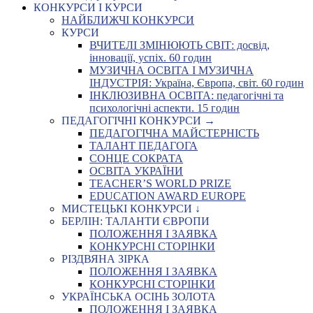
КОНКУРСИ І КУРСИ
НАЙБЛИЖЧІ КОНКУРСИ
КУРСИ
ВЧИТЕЛІ ЗМІНЮЮТЬ СВІТ: досвід,
інновації, успіх. 60 годин
МУЗИЧНА ОСВІТА І МУЗИЧНА
ІНДУСТРІЯ: Україна, Європа, світ. 60 годин
ІНКЛЮЗИВНА ОСВІТА: педагогічні та
психологічні аспекти. 15 годин
ПЕДАГОГІЧНІ КОНКУРСИ →
ПЕДАГОГІЧНА МАЙСТЕРНІСТЬ
ТАЛАНТ ПЕДАГОГА
СОНЦЕ СОКРАТА
ОСВІТА УКРАЇНИ
TEACHER’S WORLD PRIZE
EDUCATION AWARD EUROPE
МИСТЕЦЬКІ КОНКУРСИ ↓
БЕРЛІН: ТАЛАНТИ ЄВРОПИ
ПОЛОЖЕННЯ І ЗАЯВКА
КОНКУРСНІ СТОРІНКИ
РІЗДВЯНА ЗІРКА
ПОЛОЖЕННЯ І ЗАЯВКА
КОНКУРСНІ СТОРІНКИ
УКРАЇНСЬКА ОСІНЬ ЗОЛОТА
ПОЛОЖЕННЯ І ЗАЯВКА