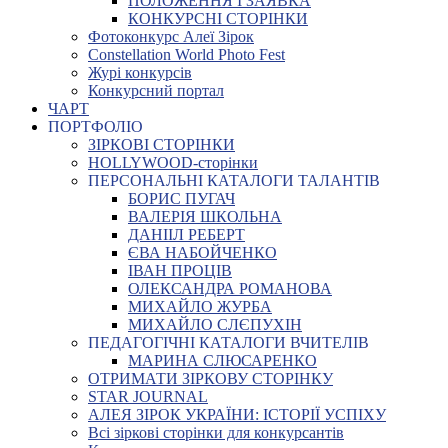
ПОЛОЖЕННЯ І ЗАЯВКА
КОНКУРСНІ СТОРІНКИ
Фотоконкурс Алеї Зірок
Constellation World Photo Fest
Журі конкурсів
Конкурсний портал
ЧАРТ
ПОРТФОЛІО
ЗІРКОВІ СТОРІНКИ
HOLLYWOOD-сторінки
ПЕРСОНАЛЬНІ КАТАЛОГИ ТАЛАНТІВ
БОРИС ПУГАЧ
ВАЛЕРІЯ ШКОЛЬНА
ДАНІІЛ РЕБЕРТ
ЄВА НАБОЙЧЕНКО
ІВАН ПРОЦІВ
ОЛЕКСАНДРА РОМАНОВА
МИХАЙЛО ЖУРБА
МИХАЙЛО СЛЄПУХІН
ПЕДАГОГІЧНІ КАТАЛОГИ ВЧИТЕЛІВ
МАРИНА СЛЮСАРЕНКО
ОТРИМАТИ ЗІРКОВУ СТОРІНКУ
STAR JOURNAL
АЛЕЯ ЗІРОК УКРАЇНИ: ІСТОРІЇ УСПІХУ
Всі зіркові сторінки для конкурсантів