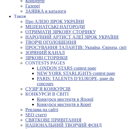
Концерти
Галереї
ЗАЯВКА в каталоги
Також
Про АЛЕЮ ЗІРОК УКРАЇНИ
МЕЦЕНАТСЬКІ НАГОРОДИ
ОТРИМАТИ ЗІРКОВУ СТОРІНКУ
НАРОДНИЙ АРТИСТ АЛЕЇ ЗІРОК УКРАЇНИ
ТВОРЧІ ОГОЛОШЕННЯ
ПРОСУВАННЯ ТАЛАНТІВ: Україна, Європа, світ
ЗОРЯНИЙ КАНАЛ
ЗІРКОВІ СТОРІНКИ
CONTESTS PAGES
LONDON STARS contest page
NEW YORK STARLIGHTS contest page
PARIS: TALENTS D’EUROPE, page du
concours
СУЗІР’Я КОНКУРСІВ
КОНКУРСИ В СВІТІ
Конкурси мистецтв в Японії
Конкурси мистецтв в Кореї
Реклама на сайті
SEO статті
СВЯТКОВЕ ПРИВІТАННЯ
НАЦІОНАЛЬНИЙ ТВОРЧИЙ ФОНД