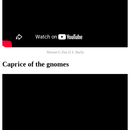
Menuet G-Dur (J.S. Bach)
Caprice of the gnomes