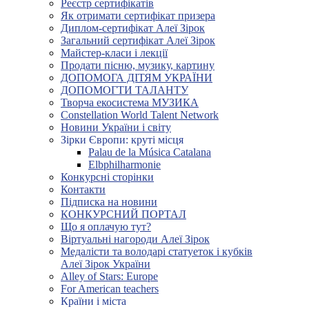
Реєстр сертифікатів
Як отримати сертифікат призера
Диплом-сертифікат Алеї Зірок
Загальний сертифікат Алеї Зірок
Майстер-класи і лекції
Продати пісню, музику, картину
ДОПОМОГА ДІТЯМ УКРАЇНИ
ДОПОМОГТИ ТАЛАНТУ
Творча екосистема МУЗИКА
Constellation World Talent Network
Новини України і світу
Зірки Європи: круті місця
Palau de la Música Catalana
Elbphilharmonie
Конкурсні сторінки
Контакти
Підписка на новини
КОНКУРСНИЙ ПОРТАЛ
Що я оплачую тут?
Віртуальні нагороди Алеї Зірок
Медалісти та володарі статуеток і кубків
Алеї Зірок України
Alley of Stars: Europe
For American teachers
Країни і міста