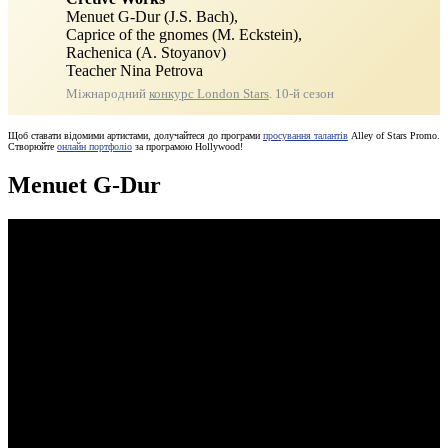
Menuet G-Dur (J.S. Bach),
Caprice of the gnomes (M. Eckstein),
Rachenica (A. Stoyanov)
Teacher Nina Petrova
Міжнародний
конкурс London Stars
. 10-й сезон
Щоб ставати відомими артистами, долучайтеся до програми
просування талантів
Alley of Stars Promo.
Створюйте
онлайн портфоліо
за програмою Hollywood!
Menuet G-Dur