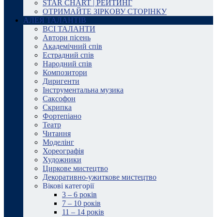
STAR CHART | РЕЙТИНГ
ОТРИМАЙТЕ ЗІРКОВУ СТОРІНКУ
АЛЕЯ ТАЛАНТІВ
ВСІ ТАЛАНТИ
Автори пісень
Академічний спів
Естрадний спів
Народний спів
Композитори
Диригенти
Інструментальна музика
Саксофон
Скрипка
Фортепіано
Театр
Читання
Моделінг
Хореографія
Художники
Циркове мистецтво
Декоративно-ужиткове мистецтво
Вікові категорії
3 – 6 років
7 – 10 років
11 – 14 років