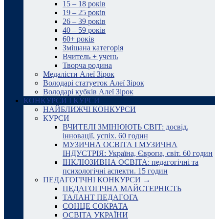
15 – 18 років
19 – 25 років
26 – 39 років
40 – 59 років
60+ років
Змішана категорія
Вчитель + учень
Творча родина
Медалісти Алеї Зірок
Володарі статуеток Алеї Зірок
Володарі кубків Алеї Зірок
КОНКУРСИ І КУРСИ
НАЙБЛИЖЧІ КОНКУРСИ
КУРСИ
ВЧИТЕЛІ ЗМІНЮЮТЬ СВІТ: досвід,
інновації, успіх. 60 годин
МУЗИЧНА ОСВІТА І МУЗИЧНА
ІНДУСТРІЯ: Україна, Європа, світ. 60 годин
ІНКЛЮЗИВНА ОСВІТА: педагогічні та
психологічні аспекти. 15 годин
ПЕДАГОГІЧНІ КОНКУРСИ →
ПЕДАГОГІЧНА МАЙСТЕРНІСТЬ
ТАЛАНТ ПЕДАГОГА
СОНЦЕ СОКРАТА
ОСВІТА УКРАЇНИ