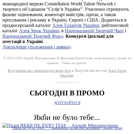
міжнародної мережі Constellation World Talent Network і
творчого об’єднання “Сузір’я Україна”. Учасники отримують
фахове оцінювання, коментарі майстрів, призи, а також
просування і рекламу в Україні, Європі і США. Додаються в
продюсерський каталог
Алея Талантів України
, рейтинговий
каталог
Алея Зірок України
, в
Національний Творчий Чарт
і
Національний Творчий Фонд
.
Конкурси ідеальні для
атестації в Україні
.
Докладніше (положення і заявка)
.
© 2010-2026 Андрій Мірошниченко & Креативні Екосистеми, назва конкурсу, дизайн та
правила. | Також sui generis.
Всеукраїнські і міжнародні конкурси
в Творчій екосистемі
Алея Зірок
України
.
__________
СЬОГОДНІ В ПРОМО
ДОЛУЧАЙТЕСЯ
Якби не було тебе...
"Якби не було тебе..." – найкраща пісня про кохання у цьому році