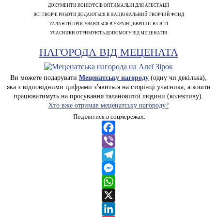
ДОКУМЕНТИ КОНКУРСІВ ОПТИМАЛЬНІ ДЛЯ АТЕСТАЦІЇ
ВСІ ТВОРЧІ РОБОТИ ДОДАЮТЬСЯ В НАЦІОНАЛЬНИЙ ТВОРЧИЙ ФОНД
ТАЛАНТИ ПРОСУВАЮТЬСЯ В УКРАЇНІ, ЄВРОПІ І В СВІТІ
УЧАСНИКИ ОТРИМУЮТЬ ДОПОМОГУ ВІД МЕЦЕНАТІВ
НАГОРОДА ВІД МЕЦЕНАТА
Ви можете подарувати
Меценатську нагороду
(одну чи декілька),
яка з відповідними цифрами з'явиться на сторінці учасника, а кошти
працюватимуть на просування талановитої людини (колективу).
Хто вже отримав меценатську нагороду?
Поділитися в соцмережах:
Facebook
Viber
Telegram
Messenger
WhatsApp
X