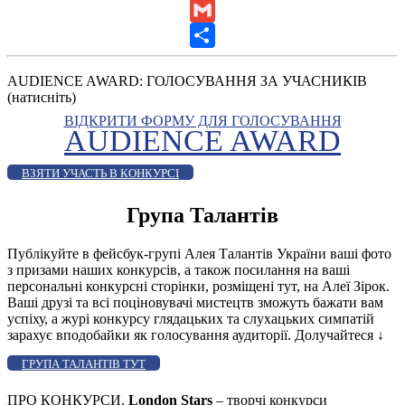
LinkedIn
Gmail
Share
AUDIENCE AWARD: ГОЛОСУВАННЯ ЗА УЧАСНИКІВ
(натисніть)
ВІДКРИТИ ФОРМУ ДЛЯ ГОЛОСУВАННЯ
AUDIENCE AWARD
ВЗЯТИ УЧАСТЬ В КОНКУРСІ
Група Талантів
Публікуйте в фейсбук-групі Алея Талантів України ваші фото
з призами наших конкурсів, а також посилання на ваші
персональні конкурсні сторінки, розміщені тут, на Алеї Зірок.
Ваші друзі та всі поціновувачі мистецтв зможуть бажати вам
успіху, а журі конкурсу глядацьких та слухацьких симпатій
зарахує вподобайки як голосування аудиторії. Долучайтеся
↓
ГРУПА ТАЛАНТІВ ТУТ
ПРО КОНКУРСИ.
London Stars
– творчі конкурси