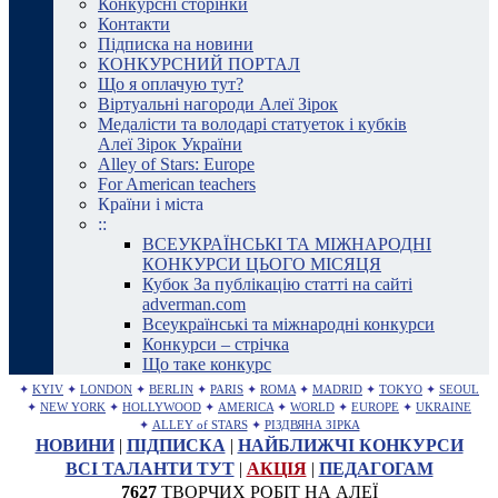
Конкурсні сторінки
Контакти
Підписка на новини
КОНКУРСНИЙ ПОРТАЛ
Що я оплачую тут?
Віртуальні нагороди Алеї Зірок
Медалісти та володарі статуеток і кубків
Алеї Зірок України
Alley of Stars: Europe
For American teachers
Країни і міста
::
ВСЕУКРАЇНСЬКІ ТА МІЖНАРОДНІ
КОНКУРСИ ЦЬОГО МІСЯЦЯ
Кубок За публікацію статті на сайті
adverman.com
Всеукраїнські та міжнародні конкурси
Конкурси – стрічка
Що таке конкурс
✦
KYIV
✦
LONDON
✦
BERLIN
✦
PARIS
✦
ROMA
✦
MADRID
✦
TOKYO
✦
SEOUL
✦
NEW YORK
✦
HOLLYWOOD
✦
AMERICA
✦
WORLD
✦
EUROPE
✦
UKRAINE
✦
ALLEY of STARS
✦
РІЗДВЯНА ЗІРКА
НОВИНИ
|
ПІДПИСКА
|
НАЙБЛИЖЧІ КОНКУРСИ
ВСІ ТАЛАНТИ ТУТ
|
АКЦІЯ
|
ПЕДАГОГАМ
7627
ТВОРЧИХ РОБІТ НА АЛЕЇ