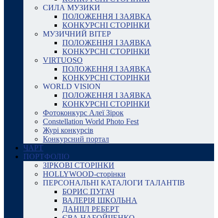
СИЛА МУЗИКИ
ПОЛОЖЕННЯ І ЗАЯВКА
КОНКУРСНІ СТОРІНКИ
МУЗИЧНИЙ ВІТЕР
ПОЛОЖЕННЯ І ЗАЯВКА
КОНКУРСНІ СТОРІНКИ
VIRTUOSO
ПОЛОЖЕННЯ І ЗАЯВКА
КОНКУРСНІ СТОРІНКИ
WORLD VISION
ПОЛОЖЕННЯ І ЗАЯВКА
КОНКУРСНІ СТОРІНКИ
Фотоконкурс Алеї Зірок
Constellation World Photo Fest
Журі конкурсів
Конкурсний портал
ЧАРТ
ПОРТФОЛІО
ЗІРКОВІ СТОРІНКИ
HOLLYWOOD-сторінки
ПЕРСОНАЛЬНІ КАТАЛОГИ ТАЛАНТІВ
БОРИС ПУГАЧ
ВАЛЕРІЯ ШКОЛЬНА
ДАНІІЛ РЕБЕРТ
ЄВА НАБОЙЧЕНКО