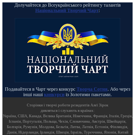
Долучайтеся до Всеукраїнського рейтингу талантів
Національний Творчий Чарт
:
Подавайтеся в Чарт через конкурс
Творча Сотня
. Або через
інші наші
конкурси
із Золотими пакетами.
Cторінки і творчі роботи резидентів Алеї Зірок
дивляться і слухають в країнах:
Україна, США, Канада, Велика Британія, Німеччина, Франція, Італія, Греція,
Іспанія, Португалія, Польща, Чехія, Словаччина, Австрія, Швейцарія,
Болгарія, Румунія, Молдова, Бельгія, Литва, Латвія, Естонія, Фінляндія,
Данія, Нідерланди, Ірландія, Швеція, Ізраїль, Туреччина, Японія, Китай