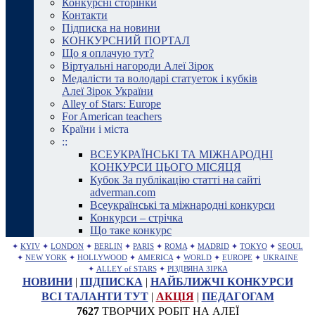
Конкурсні сторінки
Контакти
Підписка на новини
КОНКУРСНИЙ ПОРТАЛ
Що я оплачую тут?
Віртуальні нагороди Алеї Зірок
Медалісти та володарі статуеток і кубків
Алеї Зірок України
Alley of Stars: Europe
For American teachers
Країни і міста
::
ВСЕУКРАЇНСЬКІ ТА МІЖНАРОДНІ
КОНКУРСИ ЦЬОГО МІСЯЦЯ
Кубок За публікацію статті на сайті
adverman.com
Всеукраїнські та міжнародні конкурси
Конкурси – стрічка
Що таке конкурс
✦
KYIV
✦
LONDON
✦
BERLIN
✦
PARIS
✦
ROMA
✦
MADRID
✦
TOKYO
✦
SEOUL
✦
NEW YORK
✦
HOLLYWOOD
✦
AMERICA
✦
WORLD
✦
EUROPE
✦
UKRAINE
✦
ALLEY of STARS
✦
РІЗДВЯНА ЗІРКА
НОВИНИ
|
ПІДПИСКА
|
НАЙБЛИЖЧІ КОНКУРСИ
ВСІ ТАЛАНТИ ТУТ
|
АКЦІЯ
|
ПЕДАГОГАМ
7627
ТВОРЧИХ РОБІТ НА АЛЕЇ