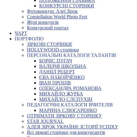
ПОЛОЖЕННЯ І ЗАЯВКА
КОНКУРСНІ СТОРІНКИ
Фотоконкурс Алеї Зірок
Constellation World Photo Fest
Журі конкурсів
Конкурсний портал
ЧАРТ
ПОРТФОЛІО
ЗІРКОВІ СТОРІНКИ
HOLLYWOOD-сторінки
ПЕРСОНАЛЬНІ КАТАЛОГИ ТАЛАНТІВ
БОРИС ПУГАЧ
ВАЛЕРІЯ ШКОЛЬНА
ДАНІІЛ РЕБЕРТ
ЄВА НАБОЙЧЕНКО
ІВАН ПРОЦІВ
ОЛЕКСАНДРА РОМАНОВА
МИХАЙЛО ЖУРБА
МИХАЙЛО СЛЄПУХІН
ПЕДАГОГІЧНІ КАТАЛОГИ ВЧИТЕЛІВ
МАРИНА СЛЮСАРЕНКО
ОТРИМАТИ ЗІРКОВУ СТОРІНКУ
STAR JOURNAL
АЛЕЯ ЗІРОК УКРАЇНИ: ІСТОРІЇ УСПІХУ
Всі зіркові сторінки для конкурсантів