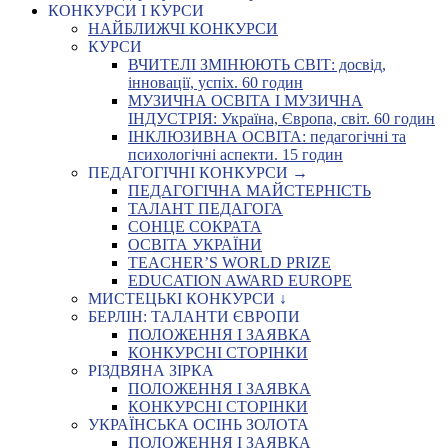
КОНКУРСИ І КУРСИ
НАЙБЛИЖЧІ КОНКУРСИ
КУРСИ
ВЧИТЕЛІ ЗМІНЮЮТЬ СВІТ: досвід,
інновації, успіх. 60 годин
МУЗИЧНА ОСВІТА І МУЗИЧНА
ІНДУСТРІЯ: Україна, Європа, світ. 60 годин
ІНКЛЮЗИВНА ОСВІТА: педагогічні та
психологічні аспекти. 15 годин
ПЕДАГОГІЧНІ КОНКУРСИ →
ПЕДАГОГІЧНА МАЙСТЕРНІСТЬ
ТАЛАНТ ПЕДАГОГА
СОНЦЕ СОКРАТА
ОСВІТА УКРАЇНИ
TEACHER’S WORLD PRIZE
EDUCATION AWARD EUROPE
МИСТЕЦЬКІ КОНКУРСИ ↓
БЕРЛІН: ТАЛАНТИ ЄВРОПИ
ПОЛОЖЕННЯ І ЗАЯВКА
КОНКУРСНІ СТОРІНКИ
РІЗДВЯНА ЗІРКА
ПОЛОЖЕННЯ І ЗАЯВКА
КОНКУРСНІ СТОРІНКИ
УКРАЇНСЬКА ОСІНЬ ЗОЛОТА
ПОЛОЖЕННЯ І ЗАЯВКА