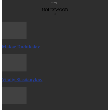
тощо.
HOLLYWOOD
Makar Dudukalov
Vitaliy Slastianykov