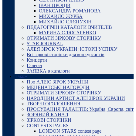
ІВАН ПРОЦІВ
ОЛЕКСАНДРА РОМАНОВА
МИХАЙЛО ЖУРБА
МИХАЙЛО СЛЄПУХІН
ПЕДАГОГІЧНІ КАТАЛОГИ ВЧИТЕЛІВ
МАРИНА СЛЮСАРЕНКО
ОТРИМАТИ ЗІРКОВУ СТОРІНКУ
STAR JOURNAL
АЛЕЯ ЗІРОК УКРАЇНИ: ІСТОРІЇ УСПІХУ
Всі зіркові сторінки для конкурсантів
Концерти
Галереї
ЗАЯВКА в каталоги
Також
Про АЛЕЮ ЗІРОК УКРАЇНИ
МЕЦЕНАТСЬКІ НАГОРОДИ
ОТРИМАТИ ЗІРКОВУ СТОРІНКУ
НАРОДНИЙ АРТИСТ АЛЕЇ ЗІРОК УКРАЇНИ
ТВОРЧІ ОГОЛОШЕННЯ
ПРОСУВАННЯ ТАЛАНТІВ: Україна, Європа, світ
ЗОРЯНИЙ КАНАЛ
ЗІРКОВІ СТОРІНКИ
CONTESTS PAGES
LONDON STARS contest page