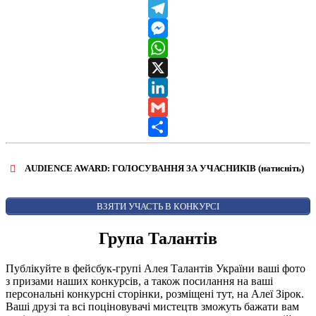
Viber
Telegram
Messenger
WhatsApp
X
LinkedIn
Gmail
Share
AUDIENCE AWARD: ГОЛОСУВАННЯ ЗА УЧАСНИКІВ (натисніть)
ВІДКРИТИ ФОРМУ ДЛЯ ГОЛОСУВАННЯ
AUDIENCE AWARD
ВЗЯТИ УЧАСТЬ В КОНКУРСІ
Група Талантів
Публікуйте в фейсбук-групі Алея Талантів України ваші фото
з призами наших конкурсів, а також посилання на ваші
персональні конкурсні сторінки, розміщені тут, на Алеї Зірок.
Ваші друзі та всі поціновувачі мистецтв зможуть бажати вам