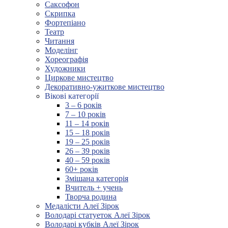
Саксофон
Скрипка
Фортепіано
Театр
Читання
Моделінг
Хореографія
Художники
Циркове мистецтво
Декоративно-ужиткове мистецтво
Вікові категорії
3 – 6 років
7 – 10 років
11 – 14 років
15 – 18 років
19 – 25 років
26 – 39 років
40 – 59 років
60+ років
Змішана категорія
Вчитель + учень
Творча родина
Медалісти Алеї Зірок
Володарі статуеток Алеї Зірок
Володарі кубків Алеї Зірок