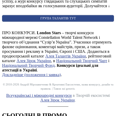
успіху, а журі конкурсу глядацьких та слухацьких симпатій
зарахує вподобайки як голосування аудиторії. Долучайтеся
↓
ГРУПА ТАЛАНТІВ ТУТ
ПРО КОНКУРСИ.
London Stars
– творчі конкурси
міжнародної мережі Constellation World Talent Network і
творчого об’єднання “Сузір’я Україна”. Учасники отримують
фахове оцінювання, коментарі майстрів, призи, а також
просування і рекламу в Україні, Європі і США. Додаються в
продюсерський каталог
Алея Талантів України
, рейтинговий
каталог
Алея Зірок України
, в
Національний Творчий Чарт
і
Національний Творчий Фонд
.
Конкурси ідеальні для
атестації в Україні
.
Докладніше (положення і заявка)
.
© 2010-2026 Андрій Мірошниченко & Креативні Екосистеми, назва конкурсу, дизайн та
правила. | Також sui generis.
Всеукраїнські і міжнародні конкурси
в Творчій екосистемі
Алея Зірок України
.
__________
СЬОГОДНІ В ПРОМО