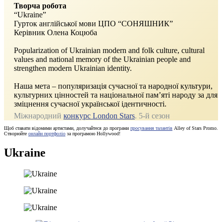
Творча робота
“Ukraine”
Гурток англійської мови ЦПО “СОНЯШНИК”
Керівник Олена Коцюба
Popularization of Ukrainian modern and folk culture, cultural
values and national memory of the Ukrainian people and
strengthen modern Ukrainian identity.
Наша мета – популяризація сучасної та народної культури,
культурних цінностей та національної пам’яті народу за для
зміцнення сучасної української ідентичності.
Міжнародний
конкурс London Stars
. 5-й сезон
Щоб ставати відомими артистами, долучайтеся до програми
просування талантів
Alley of Stars Promo.
Створюйте
онлайн портфоліо
за програмою Hollywood!
Ukraine