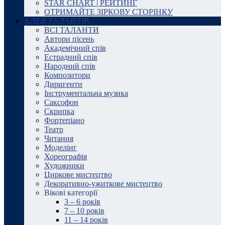
STAR CHART | РЕЙТИНГ
ОТРИМАЙТЕ ЗІРКОВУ СТОРІНКУ
АЛЕЯ ТАЛАНТІВ
ВСІ ТАЛАНТИ
Автори пісень
Академічний спів
Естрадний спів
Народний спів
Композитори
Диригенти
Інструментальна музика
Саксофон
Скрипка
Фортепіано
Театр
Читання
Моделінг
Хореографія
Художники
Циркове мистецтво
Декоративно-ужиткове мистецтво
Вікові категорії
3 – 6 років
7 – 10 років
11 – 14 років