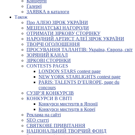
Концерти
Галереї
ЗАЯВКА в каталоги
Також
Про АЛЕЮ ЗІРОК УКРАЇНИ
МЕЦЕНАТСЬКІ НАГОРОДИ
ОТРИМАТИ ЗІРКОВУ СТОРІНКУ
НАРОДНИЙ АРТИСТ АЛЕЇ ЗІРОК УКРАЇНИ
ТВОРЧІ ОГОЛОШЕННЯ
ПРОСУВАННЯ ТАЛАНТІВ: Україна, Європа, світ
ЗОРЯНИЙ КАНАЛ
ЗІРКОВІ СТОРІНКИ
CONTESTS PAGES
LONDON STARS contest page
NEW YORK STARLIGHTS contest page
PARIS: TALENTS D’EUROPE, page du
concours
СУЗІР’Я КОНКУРСІВ
КОНКУРСИ В СВІТІ
Конкурси мистецтв в Японії
Конкурси мистецтв в Кореї
Реклама на сайті
SEO статті
СВЯТКОВЕ ПРИВІТАННЯ
НАЦІОНАЛЬНИЙ ТВОРЧИЙ ФОНД