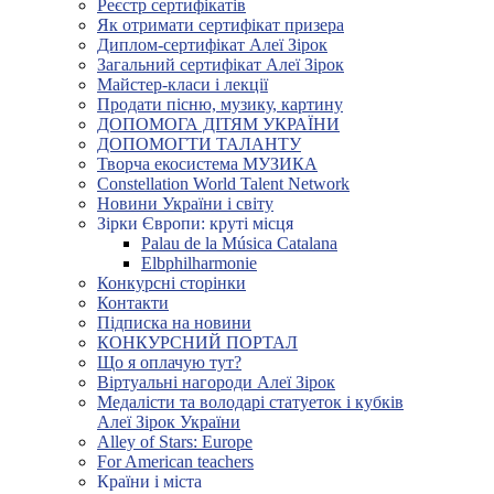
Реєстр сертифікатів
Як отримати сертифікат призера
Диплом-сертифікат Алеї Зірок
Загальний сертифікат Алеї Зірок
Майстер-класи і лекції
Продати пісню, музику, картину
ДОПОМОГА ДІТЯМ УКРАЇНИ
ДОПОМОГТИ ТАЛАНТУ
Творча екосистема МУЗИКА
Constellation World Talent Network
Новини України і світу
Зірки Європи: круті місця
Palau de la Música Catalana
Elbphilharmonie
Конкурсні сторінки
Контакти
Підписка на новини
КОНКУРСНИЙ ПОРТАЛ
Що я оплачую тут?
Віртуальні нагороди Алеї Зірок
Медалісти та володарі статуеток і кубків
Алеї Зірок України
Alley of Stars: Europe
For American teachers
Країни і міста