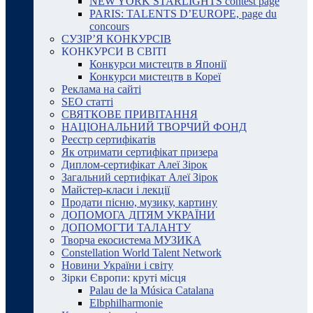
NEW YORK STARLIGHTS contest page
PARIS: TALENTS D’EUROPE, page du
concours
СУЗІР’Я КОНКУРСІВ
КОНКУРСИ В СВІТІ
Конкурси мистецтв в Японії
Конкурси мистецтв в Кореї
Реклама на сайті
SEO статті
СВЯТКОВЕ ПРИВІТАННЯ
НАЦІОНАЛЬНИЙ ТВОРЧИЙ ФОНД
Реєстр сертифікатів
Як отримати сертифікат призера
Диплом-сертифікат Алеї Зірок
Загальний сертифікат Алеї Зірок
Майстер-класи і лекції
Продати пісню, музику, картину
ДОПОМОГА ДІТЯМ УКРАЇНИ
ДОПОМОГТИ ТАЛАНТУ
Творча екосистема МУЗИКА
Constellation World Talent Network
Новини України і світу
Зірки Європи: круті місця
Palau de la Música Catalana
Elbphilharmonie