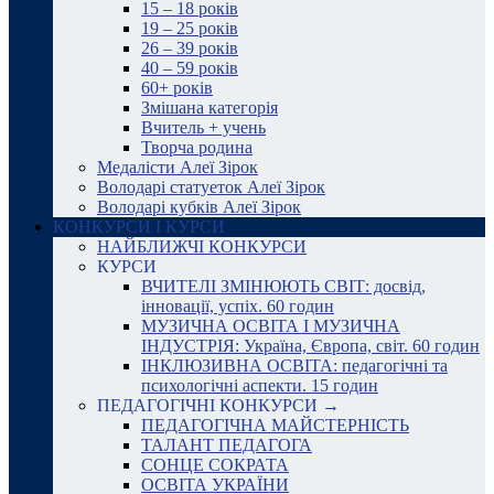
15 – 18 років
19 – 25 років
26 – 39 років
40 – 59 років
60+ років
Змішана категорія
Вчитель + учень
Творча родина
Медалісти Алеї Зірок
Володарі статуеток Алеї Зірок
Володарі кубків Алеї Зірок
КОНКУРСИ І КУРСИ
НАЙБЛИЖЧІ КОНКУРСИ
КУРСИ
ВЧИТЕЛІ ЗМІНЮЮТЬ СВІТ: досвід,
інновації, успіх. 60 годин
МУЗИЧНА ОСВІТА І МУЗИЧНА
ІНДУСТРІЯ: Україна, Європа, світ. 60 годин
ІНКЛЮЗИВНА ОСВІТА: педагогічні та
психологічні аспекти. 15 годин
ПЕДАГОГІЧНІ КОНКУРСИ →
ПЕДАГОГІЧНА МАЙСТЕРНІСТЬ
ТАЛАНТ ПЕДАГОГА
СОНЦЕ СОКРАТА
ОСВІТА УКРАЇНИ