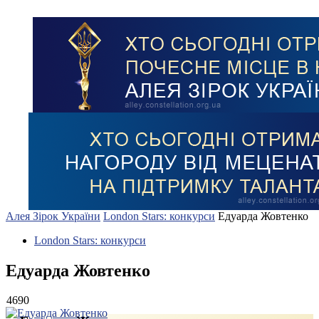
Алея Зірок України
London Stars: конкурси
Едуарда Жовтенко
London Stars: конкурси
Едуарда Жовтенко
4690