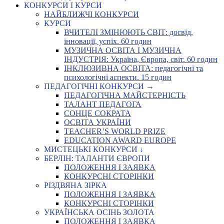
КОНКУРСИ І КУРСИ
НАЙБЛИЖЧІ КОНКУРСИ
КУРСИ
ВЧИТЕЛІ ЗМІНЮЮТЬ СВІТ: досвід,
інновації, успіх. 60 годин
МУЗИЧНА ОСВІТА І МУЗИЧНА
ІНДУСТРІЯ: Україна, Європа, світ. 60 годин
ІНКЛЮЗИВНА ОСВІТА: педагогічні та
психологічні аспекти. 15 годин
ПЕДАГОГІЧНІ КОНКУРСИ →
ПЕДАГОГІЧНА МАЙСТЕРНІСТЬ
ТАЛАНТ ПЕДАГОГА
СОНЦЕ СОКРАТА
ОСВІТА УКРАЇНИ
TEACHER’S WORLD PRIZE
EDUCATION AWARD EUROPE
МИСТЕЦЬКІ КОНКУРСИ ↓
БЕРЛІН: ТАЛАНТИ ЄВРОПИ
ПОЛОЖЕННЯ І ЗАЯВКА
КОНКУРСНІ СТОРІНКИ
РІЗДВЯНА ЗІРКА
ПОЛОЖЕННЯ І ЗАЯВКА
КОНКУРСНІ СТОРІНКИ
УКРАЇНСЬКА ОСІНЬ ЗОЛОТА
ПОЛОЖЕННЯ І ЗАЯВКА