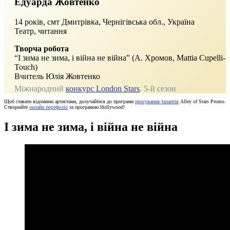
Едуарда Жовтенко
14 років, смт Дмитрівка, Чернігівська обл., Україна
Театр, читання
Творча робота
“І зима не зима, і війна не війна” (А. Хромов, Mattia Cupelli-
Touch)
Вчитель Юлія Жовтенко
Міжнародний
конкурс London Stars
. 5-й сезон
Щоб ставати відомими артистами, долучайтеся до програми
просування талантів
Alley of Stars Promo.
Створюйте
онлайн портфоліо
за програмою Hollywood!
І зима не зима, і війна не війна