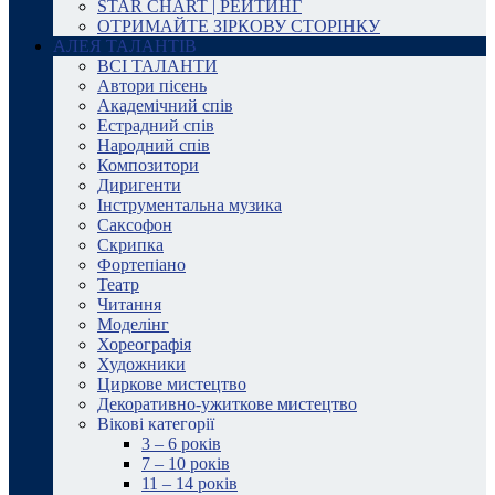
STAR CHART | РЕЙТИНГ
ОТРИМАЙТЕ ЗІРКОВУ СТОРІНКУ
АЛЕЯ ТАЛАНТІВ
ВСІ ТАЛАНТИ
Автори пісень
Академічний спів
Естрадний спів
Народний спів
Композитори
Диригенти
Інструментальна музика
Саксофон
Скрипка
Фортепіано
Театр
Читання
Моделінг
Хореографія
Художники
Циркове мистецтво
Декоративно-ужиткове мистецтво
Вікові категорії
3 – 6 років
7 – 10 років
11 – 14 років