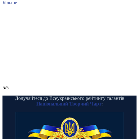
Більше
5/5
Долучайтеся до Всеукраїнського рейтингу талантів
Національний Творчий Чарт
: