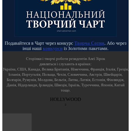
Подавайтеся в Чарт через конкурс
Творча Сотня
. Або через
інші наші
конкурси
із Золотими пакетами.
Cторінки і творчі роботи резидентів Алеї Зірок
дивляться і слухають в країнах:
Україна, США, Канада, Велика Британія, Німеччина, Франція, Італія, Греція,
Іспанія, Португалія, Польща, Чехія, Словаччина, Австрія, Швейцарія,
Болгарія, Румунія, Молдова, Бельгія, Литва, Латвія, Естонія, Фінляндія,
Данія, Нідерланди, Ірландія, Швеція, Ізраїль, Туреччина, Японія, Китай
тощо.
HOLLYWOOD