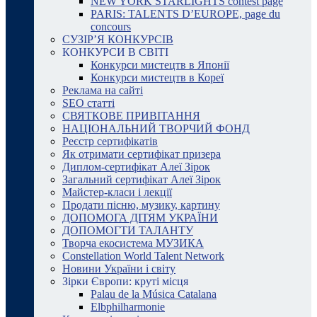
NEW YORK STARLIGHTS contest page
PARIS: TALENTS D’EUROPE, page du
concours
СУЗІР’Я КОНКУРСІВ
КОНКУРСИ В СВІТІ
Конкурси мистецтв в Японії
Конкурси мистецтв в Кореї
Реклама на сайті
SEO статті
СВЯТКОВЕ ПРИВІТАННЯ
НАЦІОНАЛЬНИЙ ТВОРЧИЙ ФОНД
Реєстр сертифікатів
Як отримати сертифікат призера
Диплом-сертифікат Алеї Зірок
Загальний сертифікат Алеї Зірок
Майстер-класи і лекції
Продати пісню, музику, картину
ДОПОМОГА ДІТЯМ УКРАЇНИ
ДОПОМОГТИ ТАЛАНТУ
Творча екосистема МУЗИКА
Constellation World Talent Network
Новини України і світу
Зірки Європи: круті місця
Palau de la Música Catalana
Elbphilharmonie