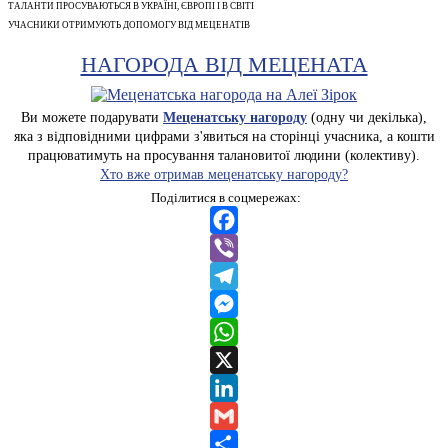
ТАЛАНТИ ПРОСУВАЮТЬСЯ В УКРАЇНІ, ЄВРОПІ І В СВІТІ
УЧАСНИКИ ОТРИМУЮТЬ ДОПОМОГУ ВІД МЕЦЕНАТІВ
НАГОРОДА ВІД МЕЦЕНАТА
Ви можете подарувати
Меценатську нагороду
(одну чи декілька),
яка з відповідними цифрами з'явиться на сторінці учасника, а кошти
працюватимуть на просування талановитої людини (колективу).
Хто вже отримав меценатську нагороду?
Поділитися в соцмережах:
Facebook
Viber
Telegram
Messenger
WhatsApp
X
LinkedIn
Gmail