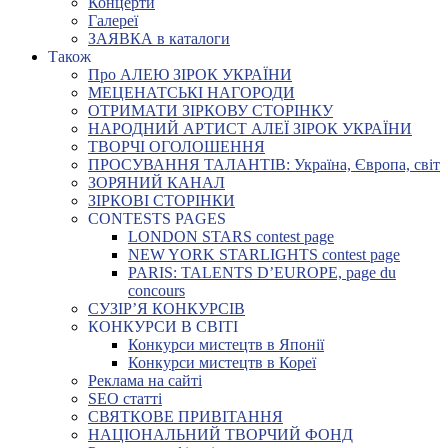
Концерти
Галереї
ЗАЯВКА в каталоги
Також
Про АЛЕЮ ЗІРОК УКРАЇНИ
МЕЦЕНАТСЬКІ НАГОРОДИ
ОТРИМАТИ ЗІРКОВУ СТОРІНКУ
НАРОДНИЙ АРТИСТ АЛЕЇ ЗІРОК УКРАЇНИ
ТВОРЧІ ОГОЛОШЕННЯ
ПРОСУВАННЯ ТАЛАНТІВ: Україна, Європа, світ
ЗОРЯНИЙ КАНАЛ
ЗІРКОВІ СТОРІНКИ
CONTESTS PAGES
LONDON STARS contest page
NEW YORK STARLIGHTS contest page
PARIS: TALENTS D’EUROPE, page du
concours
СУЗІР’Я КОНКУРСІВ
КОНКУРСИ В СВІТІ
Конкурси мистецтв в Японії
Конкурси мистецтв в Кореї
Реклама на сайті
SEO статті
СВЯТКОВЕ ПРИВІТАННЯ
НАЦІОНАЛЬНИЙ ТВОРЧИЙ ФОНД