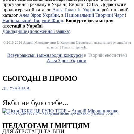
просування і рекламу в Україні, Європі і США. Додаються в
продюсерський каталог
Алея Талантів України
, рейтинговий
каталог
Алея Зірок України
, в
Національний Творчий Чарт
і
Національний Творчий Фонд
.
Конкурси ідеальні для
атестації в Україні
.
Докладніше (положення і заявка)
.
© 2010-2026 Андрій Мірошниченко & Креативні Екосистеми, назва конкурсу, дизайн та
правила. | Також sui generis.
Всеукраїнські і міжнародні конкурси
в Творчій екосистемі
Алея Зірок України
.
__________
СЬОГОДНІ В ПРОМО
ДОЛУЧАЙТЕСЯ
Якби не було тебе...
"Якби не було тебе..." – найкраща пісня про кохання у цьому році
ПЕДАГОГАМ І МИТЦЯМ
ДЛЯ АТЕСТАЦІЇ ТА ВІЗИ