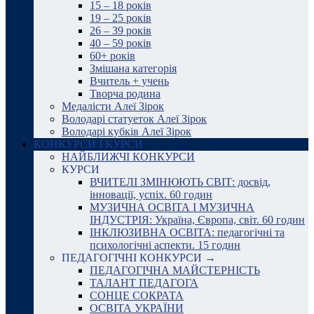
15 – 18 років
19 – 25 років
26 – 39 років
40 – 59 років
60+ років
Змішана категорія
Вчитель + учень
Творча родина
Медалісти Алеї Зірок
Володарі статуеток Алеї Зірок
Володарі кубків Алеї Зірок
КОНКУРСИ І КУРСИ
НАЙБЛИЖЧІ КОНКУРСИ
КУРСИ
ВЧИТЕЛІ ЗМІНЮЮТЬ СВІТ: досвід,
інновації, успіх. 60 годин
МУЗИЧНА ОСВІТА І МУЗИЧНА
ІНДУСТРІЯ: Україна, Європа, світ. 60 годин
ІНКЛЮЗИВНА ОСВІТА: педагогічні та
психологічні аспекти. 15 годин
ПЕДАГОГІЧНІ КОНКУРСИ →
ПЕДАГОГІЧНА МАЙСТЕРНІСТЬ
ТАЛАНТ ПЕДАГОГА
СОНЦЕ СОКРАТА
ОСВІТА УКРАЇНИ