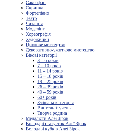
Саксофон
Скрипка
Фортепіано
Театр
Читання
Моделінг
Хореографія
Художники
Циркове мистецтво
Декоративно-ужиткове мистецтво
Вікові категорії
3 – 6 років
7 – 10 років
11 – 14 років
15 – 18 років
19 – 25 років
26 – 39 років
40 – 59 років
60+ років
Змішана категорія
Вчитель + учень
Творча родина
Медалісти Алеї Зірок
Володарі статуеток Алеї Зірок
Володарі кубків Алеї Зірок