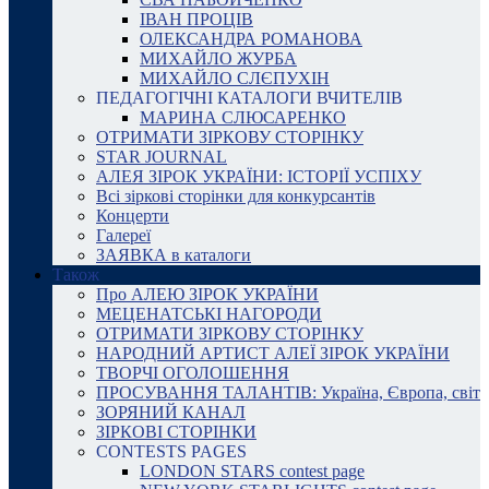
ІВАН ПРОЦІВ
ОЛЕКСАНДРА РОМАНОВА
МИХАЙЛО ЖУРБА
МИХАЙЛО СЛЄПУХІН
ПЕДАГОГІЧНІ КАТАЛОГИ ВЧИТЕЛІВ
МАРИНА СЛЮСАРЕНКО
ОТРИМАТИ ЗІРКОВУ СТОРІНКУ
STAR JOURNAL
АЛЕЯ ЗІРОК УКРАЇНИ: ІСТОРІЇ УСПІХУ
Всі зіркові сторінки для конкурсантів
Концерти
Галереї
ЗАЯВКА в каталоги
Також
Про АЛЕЮ ЗІРОК УКРАЇНИ
МЕЦЕНАТСЬКІ НАГОРОДИ
ОТРИМАТИ ЗІРКОВУ СТОРІНКУ
НАРОДНИЙ АРТИСТ АЛЕЇ ЗІРОК УКРАЇНИ
ТВОРЧІ ОГОЛОШЕННЯ
ПРОСУВАННЯ ТАЛАНТІВ: Україна, Європа, світ
ЗОРЯНИЙ КАНАЛ
ЗІРКОВІ СТОРІНКИ
CONTESTS PAGES
LONDON STARS contest page