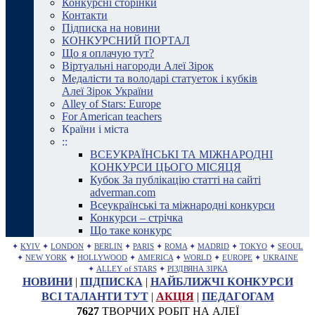
Конкурсні сторінки
Контакти
Підписка на новини
КОНКУРСНИЙ ПОРТАЛ
Що я оплачую тут?
Віртуальні нагороди Алеї Зірок
Медалісти та володарі статуеток і кубків
Алеї Зірок України
Alley of Stars: Europe
For American teachers
Країни і міста
::
ВСЕУКРАЇНСЬКІ ТА МІЖНАРОДНІ
КОНКУРСИ ЦЬОГО МІСЯЦЯ
Кубок За публікацію статті на сайті
adverman.com
Всеукраїнські та міжнародні конкурси
Конкурси – стрічка
Що таке конкурс
✦
KYIV
✦
LONDON
✦
BERLIN
✦
PARIS
✦
ROMA
✦
MADRID
✦
TOKYO
✦
SEOUL
✦
NEW YORK
✦
HOLLYWOOD
✦
AMERICA
✦
WORLD
✦
EUROPE
✦
UKRAINE
✦
ALLEY of STARS
✦
РІЗДВЯНА ЗІРКА
НОВИНИ
|
ПІДПИСКА
|
НАЙБЛИЖЧІ КОНКУРСИ
ВСІ ТАЛАНТИ ТУТ
|
АКЦІЯ
|
ПЕДАГОГАМ
7627
ТВОРЧИХ РОБІТ НА АЛЕЇ