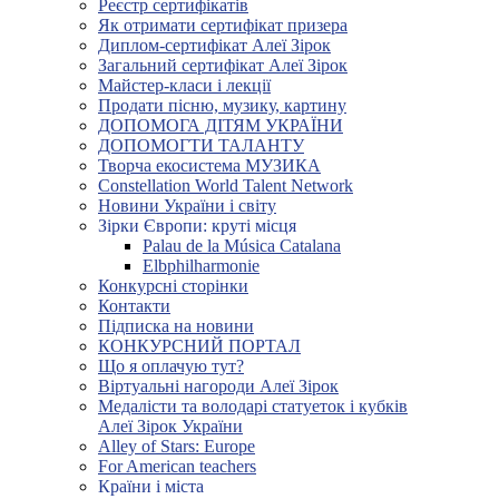
Реєстр сертифікатів
Як отримати сертифікат призера
Диплом-сертифікат Алеї Зірок
Загальний сертифікат Алеї Зірок
Майстер-класи і лекції
Продати пісню, музику, картину
ДОПОМОГА ДІТЯМ УКРАЇНИ
ДОПОМОГТИ ТАЛАНТУ
Творча екосистема МУЗИКА
Constellation World Talent Network
Новини України і світу
Зірки Європи: круті місця
Palau de la Música Catalana
Elbphilharmonie
Конкурсні сторінки
Контакти
Підписка на новини
КОНКУРСНИЙ ПОРТАЛ
Що я оплачую тут?
Віртуальні нагороди Алеї Зірок
Медалісти та володарі статуеток і кубків
Алеї Зірок України
Alley of Stars: Europe
For American teachers
Країни і міста