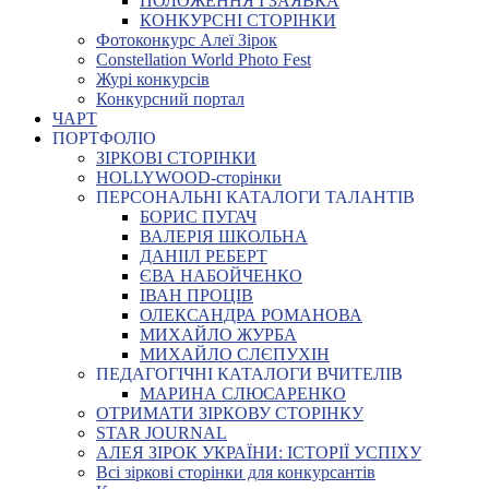
ПОЛОЖЕННЯ І ЗАЯВКА
КОНКУРСНІ СТОРІНКИ
Фотоконкурс Алеї Зірок
Constellation World Photo Fest
Журі конкурсів
Конкурсний портал
ЧАРТ
ПОРТФОЛІО
ЗІРКОВІ СТОРІНКИ
HOLLYWOOD-сторінки
ПЕРСОНАЛЬНІ КАТАЛОГИ ТАЛАНТІВ
БОРИС ПУГАЧ
ВАЛЕРІЯ ШКОЛЬНА
ДАНІІЛ РЕБЕРТ
ЄВА НАБОЙЧЕНКО
ІВАН ПРОЦІВ
ОЛЕКСАНДРА РОМАНОВА
МИХАЙЛО ЖУРБА
МИХАЙЛО СЛЄПУХІН
ПЕДАГОГІЧНІ КАТАЛОГИ ВЧИТЕЛІВ
МАРИНА СЛЮСАРЕНКО
ОТРИМАТИ ЗІРКОВУ СТОРІНКУ
STAR JOURNAL
АЛЕЯ ЗІРОК УКРАЇНИ: ІСТОРІЇ УСПІХУ
Всі зіркові сторінки для конкурсантів