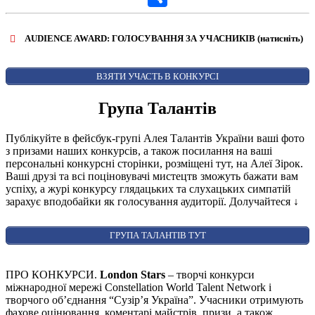
Share
AUDIENCE AWARD: ГОЛОСУВАННЯ ЗА УЧАСНИКІВ (натисніть)
ВІДКРИТИ ФОРМУ ДЛЯ ГОЛОСУВАННЯ
AUDIENCE AWARD
ВЗЯТИ УЧАСТЬ В КОНКУРСІ
Група Талантів
Публікуйте в фейсбук-групі Алея Талантів України ваші фото
з призами наших конкурсів, а також посилання на ваші
персональні конкурсні сторінки, розміщені тут, на Алеї Зірок.
Ваші друзі та всі поціновувачі мистецтв зможуть бажати вам
успіху, а журі конкурсу глядацьких та слухацьких симпатій
зарахує вподобайки як голосування аудиторії. Долучайтеся
↓
ГРУПА ТАЛАНТІВ ТУТ
ПРО КОНКУРСИ.
London Stars
– творчі конкурси
міжнародної мережі Constellation World Talent Network і
творчого об’єднання “Сузір’я Україна”. Учасники отримують
фахове оцінювання, коментарі майстрів, призи, а також