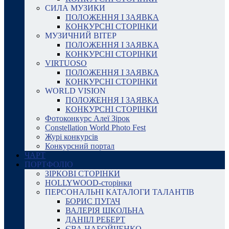
СИЛА МУЗИКИ
ПОЛОЖЕННЯ І ЗАЯВКА
КОНКУРСНІ СТОРІНКИ
МУЗИЧНИЙ ВІТЕР
ПОЛОЖЕННЯ І ЗАЯВКА
КОНКУРСНІ СТОРІНКИ
VIRTUOSO
ПОЛОЖЕННЯ І ЗАЯВКА
КОНКУРСНІ СТОРІНКИ
WORLD VISION
ПОЛОЖЕННЯ І ЗАЯВКА
КОНКУРСНІ СТОРІНКИ
Фотоконкурс Алеї Зірок
Constellation World Photo Fest
Журі конкурсів
Конкурсний портал
ЧАРТ
ПОРТФОЛІО
ЗІРКОВІ СТОРІНКИ
HOLLYWOOD-сторінки
ПЕРСОНАЛЬНІ КАТАЛОГИ ТАЛАНТІВ
БОРИС ПУГАЧ
ВАЛЕРІЯ ШКОЛЬНА
ДАНІІЛ РЕБЕРТ
ЄВА НАБОЙЧЕНКО