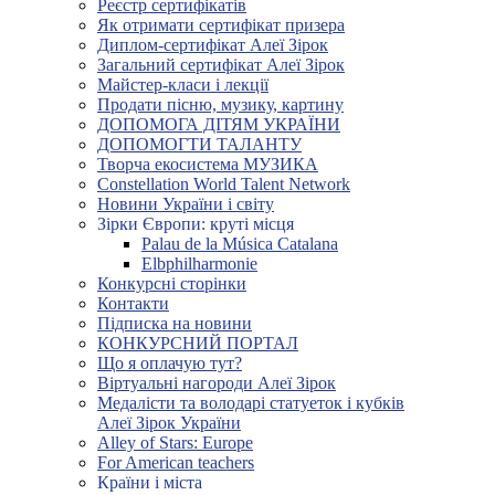
Реєстр сертифікатів
Як отримати сертифікат призера
Диплом-сертифікат Алеї Зірок
Загальний сертифікат Алеї Зірок
Майстер-класи і лекції
Продати пісню, музику, картину
ДОПОМОГА ДІТЯМ УКРАЇНИ
ДОПОМОГТИ ТАЛАНТУ
Творча екосистема МУЗИКА
Constellation World Talent Network
Новини України і світу
Зірки Європи: круті місця
Palau de la Música Catalana
Elbphilharmonie
Конкурсні сторінки
Контакти
Підписка на новини
КОНКУРСНИЙ ПОРТАЛ
Що я оплачую тут?
Віртуальні нагороди Алеї Зірок
Медалісти та володарі статуеток і кубків
Алеї Зірок України
Alley of Stars: Europe
For American teachers
Країни і міста