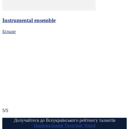
Іnstrumental ensemble
Більше
5/5
Долучайтеся до Всеукраїнського рейтингу талантів
Національний Творчий Чарт
: