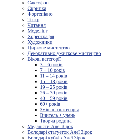
Саксофон
Скрипка
Фортепіано
Театр
Читання
Моделінг
Хореографія
Художники
Циркове мистецтво
Декоративно-ужиткове мистецтво
Вікові категорії
3 – 6 років
7 – 10 років
11 – 14 років
15 – 18 років
19 – 25 років
26 – 39 років
40 – 59 років
60+ років
Змішана категорія
Вчитель + учень
Творча родина
Медалісти Алеї Зірок
Володарі статуеток Алеї Зірок
Володарі кубків Алеї Зірок