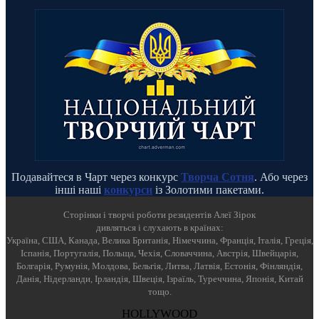
Подавайтеся в Чарт через конкурс
Творча Сотня
. Або через
інші наші
конкурси
із Золотими пакетами.
Cторінки і творчі роботи резидентів Алеї Зірок
дивляться і слухають в країнах:
Україна, США, Канада, Велика Британія, Німеччина, Франція, Італія, Греція,
Іспанія, Португалія, Польща, Чехія, Словаччина, Австрія, Швейцарія,
Болгарія, Румунія, Молдова, Бельгія, Литва, Латвія, Естонія, Фінляндія,
Данія, Нідерланди, Ірландія, Швеція, Ізраїль, Туреччина, Японія, Китай
тощо.
HOLLYWOOD