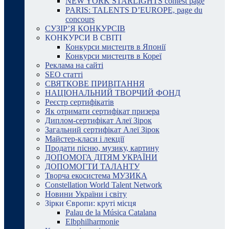
NEW YORK STARLIGHTS contest page
PARIS: TALENTS D’EUROPE, page du
concours
СУЗІР’Я КОНКУРСІВ
КОНКУРСИ В СВІТІ
Конкурси мистецтв в Японії
Конкурси мистецтв в Кореї
Реклама на сайті
SEO статті
СВЯТКОВЕ ПРИВІТАННЯ
НАЦІОНАЛЬНИЙ ТВОРЧИЙ ФОНД
Реєстр сертифікатів
Як отримати сертифікат призера
Диплом-сертифікат Алеї Зірок
Загальний сертифікат Алеї Зірок
Майстер-класи і лекції
Продати пісню, музику, картину
ДОПОМОГА ДІТЯМ УКРАЇНИ
ДОПОМОГТИ ТАЛАНТУ
Творча екосистема МУЗИКА
Constellation World Talent Network
Новини України і світу
Зірки Європи: круті місця
Palau de la Música Catalana
Elbphilharmonie