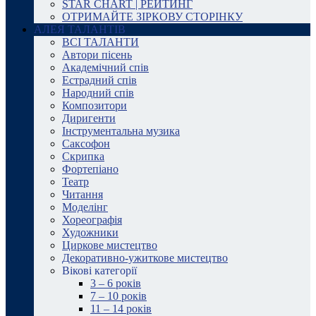
STAR CHART | РЕЙТИНГ
ОТРИМАЙТЕ ЗІРКОВУ СТОРІНКУ
АЛЕЯ ТАЛАНТІВ
ВСІ ТАЛАНТИ
Автори пісень
Академічний спів
Естрадний спів
Народний спів
Композитори
Диригенти
Інструментальна музика
Саксофон
Скрипка
Фортепіано
Театр
Читання
Моделінг
Хореографія
Художники
Циркове мистецтво
Декоративно-ужиткове мистецтво
Вікові категорії
3 – 6 років
7 – 10 років
11 – 14 років