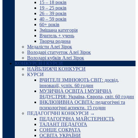
15 – 18 років
19 – 25 років
26 – 39 років
40 – 59 років
60+ років
Змішана категорія
Вчитель + учень
Творча родина
Медалісти Алеї Зірок
Володарі статуеток Алеї Зірок
Володарі кубків Алеї Зірок
КОНКУРСИ І КУРСИ
НАЙБЛИЖЧІ КОНКУРСИ
КУРСИ
ВЧИТЕЛІ ЗМІНЮЮТЬ СВІТ: досвід,
інновації, успіх. 60 годин
МУЗИЧНА ОСВІТА І МУЗИЧНА
ІНДУСТРІЯ: Україна, Європа, світ. 60 годин
ІНКЛЮЗИВНА ОСВІТА: педагогічні та
психологічні аспекти. 15 годин
ПЕДАГОГІЧНІ КОНКУРСИ →
ПЕДАГОГІЧНА МАЙСТЕРНІСТЬ
ТАЛАНТ ПЕДАГОГА
СОНЦЕ СОКРАТА
ОСВІТА УКРАЇНИ