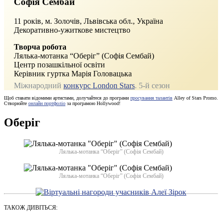
Софія Сембай
11 років, м. Золочів, Львівська обл., Україна
Декоративно-ужиткове мистецтво
Творча робота
Лялька-мотанка “Оберіг” (Софія Сембай)
Центр позашкільної освіти
Керівник гуртка Марія Головацька
Міжнародний
конкурс London Stars
. 5-й сезон
Щоб ставати відомими артистами, долучайтеся до програми
просування талантів
Alley of Stars Promo.
Створюйте
онлайн портфоліо
за програмою Hollywood!
Оберіг
Лялька-мотанка “Оберіг” (Софія Сембай)
Лялька-мотанка “Оберіг” (Софія Сембай)
ТАКОЖ ДИВІТЬСЯ: