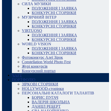
СИЛА МУЗИКИ
ПОЛОЖЕННЯ І ЗАЯВКА
КОНКУРСНІ СТОРІНКИ
МУЗИЧНИЙ ВІТЕР
ПОЛОЖЕННЯ І ЗАЯВКА
КОНКУРСНІ СТОРІНКИ
VIRTUOSO
ПОЛОЖЕННЯ І ЗАЯВКА
КОНКУРСНІ СТОРІНКИ
WORLD VISION
ПОЛОЖЕННЯ І ЗАЯВКА
КОНКУРСНІ СТОРІНКИ
Фотоконкурс Алеї Зірок
Constellation World Photo Fest
Журі конкурсів
Конкурсний портал
ЧАРТ
ПОРТФОЛІО
ЗІРКОВІ СТОРІНКИ
HOLLYWOOD-сторінки
ПЕРСОНАЛЬНІ КАТАЛОГИ ТАЛАНТІВ
БОРИС ПУГАЧ
ВАЛЕРІЯ ШКОЛЬНА
ДАНІІЛ РЕБЕРТ
ЄВА НАБОЙЧЕНКО