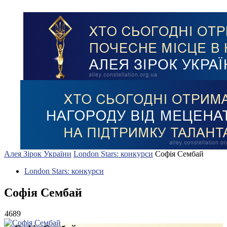
Алея Зірок України
London Stars: конкурси
Софія Сембай
London Stars: конкурси
Софія Сембай
4689