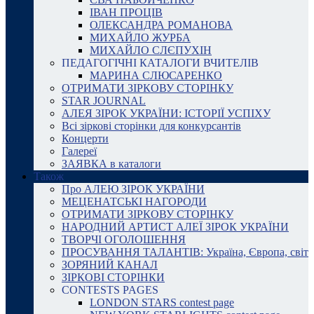
ІВАН ПРОЦІВ
ОЛЕКСАНДРА РОМАНОВА
МИХАЙЛО ЖУРБА
МИХАЙЛО СЛЄПУХІН
ПЕДАГОГІЧНІ КАТАЛОГИ ВЧИТЕЛІВ
МАРИНА СЛЮСАРЕНКО
ОТРИМАТИ ЗІРКОВУ СТОРІНКУ
STAR JOURNAL
АЛЕЯ ЗІРОК УКРАЇНИ: ІСТОРІЇ УСПІХУ
Всі зіркові сторінки для конкурсантів
Концерти
Галереї
ЗАЯВКА в каталоги
Також
Про АЛЕЮ ЗІРОК УКРАЇНИ
МЕЦЕНАТСЬКІ НАГОРОДИ
ОТРИМАТИ ЗІРКОВУ СТОРІНКУ
НАРОДНИЙ АРТИСТ АЛЕЇ ЗІРОК УКРАЇНИ
ТВОРЧІ ОГОЛОШЕННЯ
ПРОСУВАННЯ ТАЛАНТІВ: Україна, Європа, світ
ЗОРЯНИЙ КАНАЛ
ЗІРКОВІ СТОРІНКИ
CONTESTS PAGES
LONDON STARS contest page