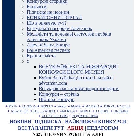
Конкурсні сторінки
Контакти
Підписка на новини
КОНКУРСНИЙ ПОРТАЛ
Що я оплачую тут?
Віртуальні нагороди Алеї Зірок
Медалісти та володарі статуеток і кубків
Алеї Зірок України
Alley of Stars: Europe
For American teachers
Країни і міста
::
ВСЕУКРАЇНСЬКІ ТА МІЖНАРОДНІ
КОНКУРСИ ЦЬОГО МІСЯЦЯ
Кубок За публікацію статті на сайті
adverman.com
Всеукраїнські та міжнародні конкурси
Конкурси – стрічка
Що таке конкурс
✦
KYIV
✦
LONDON
✦
BERLIN
✦
PARIS
✦
ROMA
✦
MADRID
✦
TOKYO
✦
SEOUL
✦
NEW YORK
✦
HOLLYWOOD
✦
AMERICA
✦
WORLD
✦
EUROPE
✦
UKRAINE
✦
ALLEY of STARS
✦
РІЗДВЯНА ЗІРКА
НОВИНИ
|
ПІДПИСКА
|
НАЙБЛИЖЧІ КОНКУРСИ
ВСІ ТАЛАНТИ ТУТ
|
АКЦІЯ
|
ПЕДАГОГАМ
7627
ТВОРЧИХ РОБІТ НА АЛЕЇ