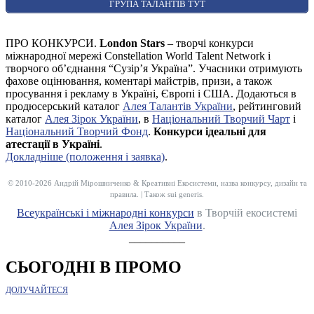
ГРУПА ТАЛАНТІВ ТУТ
ПРО КОНКУРСИ.
London Stars
– творчі конкурси
міжнародної мережі Constellation World Talent Network і
творчого об’єднання “Сузір’я Україна”. Учасники отримують
фахове оцінювання, коментарі майстрів, призи, а також
просування і рекламу в Україні, Європі і США. Додаються в
продюсерський каталог
Алея Талантів України
, рейтинговий
каталог
Алея Зірок України
, в
Національний Творчий Чарт
і
Національний Творчий Фонд
.
Конкурси ідеальні для
атестації в Україні
.
Докладніше (положення і заявка)
.
© 2010-2026 Андрій Мірошниченко & Креативні Екосистеми, назва конкурсу, дизайн та
правила. | Також sui generis.
Всеукраїнські і міжнародні конкурси
в Творчій екосистемі
Алея Зірок України
.
__________
СЬОГОДНІ В ПРОМО
ДОЛУЧАЙТЕСЯ