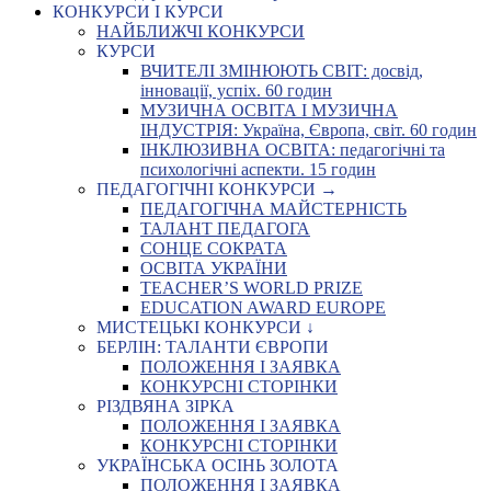
КОНКУРСИ І КУРСИ
НАЙБЛИЖЧІ КОНКУРСИ
КУРСИ
ВЧИТЕЛІ ЗМІНЮЮТЬ СВІТ: досвід,
інновації, успіх. 60 годин
МУЗИЧНА ОСВІТА І МУЗИЧНА
ІНДУСТРІЯ: Україна, Європа, світ. 60 годин
ІНКЛЮЗИВНА ОСВІТА: педагогічні та
психологічні аспекти. 15 годин
ПЕДАГОГІЧНІ КОНКУРСИ →
ПЕДАГОГІЧНА МАЙСТЕРНІСТЬ
ТАЛАНТ ПЕДАГОГА
СОНЦЕ СОКРАТА
ОСВІТА УКРАЇНИ
TEACHER’S WORLD PRIZE
EDUCATION AWARD EUROPE
МИСТЕЦЬКІ КОНКУРСИ ↓
БЕРЛІН: ТАЛАНТИ ЄВРОПИ
ПОЛОЖЕННЯ І ЗАЯВКА
КОНКУРСНІ СТОРІНКИ
РІЗДВЯНА ЗІРКА
ПОЛОЖЕННЯ І ЗАЯВКА
КОНКУРСНІ СТОРІНКИ
УКРАЇНСЬКА ОСІНЬ ЗОЛОТА
ПОЛОЖЕННЯ І ЗАЯВКА