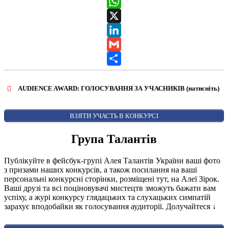
Messenger
WhatsApp
X
LinkedIn
Gmail
Share
AUDIENCE AWARD: ГОЛОСУВАННЯ ЗА УЧАСНИКІВ (натисніть)
ВІДКРИТИ ФОРМУ ДЛЯ ГОЛОСУВАННЯ
AUDIENCE AWARD
ВЗЯТИ УЧАСТЬ В КОНКУРСІ
Група Талантів
Публікуйте в фейсбук-групі Алея Талантів України ваші фото
з призами наших конкурсів, а також посилання на ваші
персональні конкурсні сторінки, розміщені тут, на Алеї Зірок.
Ваші друзі та всі поціновувачі мистецтв зможуть бажати вам
успіху, а журі конкурсу глядацьких та слухацьких симпатій
зарахує вподобайки як голосування аудиторії. Долучайтеся
↓