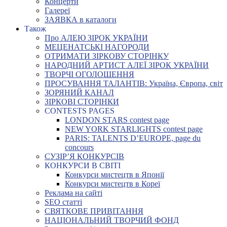
Концерти
Галереї
ЗАЯВКА в каталоги
Також
Про АЛЕЮ ЗІРОК УКРАЇНИ
МЕЦЕНАТСЬКІ НАГОРОДИ
ОТРИМАТИ ЗІРКОВУ СТОРІНКУ
НАРОДНИЙ АРТИСТ АЛЕЇ ЗІРОК УКРАЇНИ
ТВОРЧІ ОГОЛОШЕННЯ
ПРОСУВАННЯ ТАЛАНТІВ: Україна, Європа, світ
ЗОРЯНИЙ КАНАЛ
ЗІРКОВІ СТОРІНКИ
CONTESTS PAGES
LONDON STARS contest page
NEW YORK STARLIGHTS contest page
PARIS: TALENTS D’EUROPE, page du
concours
СУЗІР’Я КОНКУРСІВ
КОНКУРСИ В СВІТІ
Конкурси мистецтв в Японії
Конкурси мистецтв в Кореї
Реклама на сайті
SEO статті
СВЯТКОВЕ ПРИВІТАННЯ
НАЦІОНАЛЬНИЙ ТВОРЧИЙ ФОНД