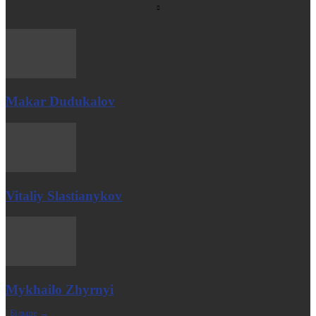
Makar Dudukalov
Vitaliy Slastianykov
Mykhailo Zhyrnyi
| Більше →