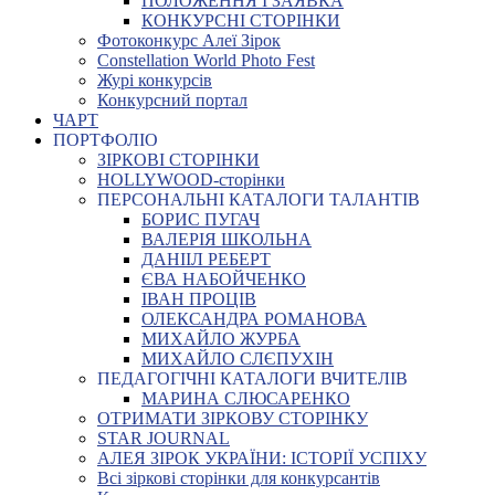
ПОЛОЖЕННЯ І ЗАЯВКА
КОНКУРСНІ СТОРІНКИ
Фотоконкурс Алеї Зірок
Constellation World Photo Fest
Журі конкурсів
Конкурсний портал
ЧАРТ
ПОРТФОЛІО
ЗІРКОВІ СТОРІНКИ
HOLLYWOOD-сторінки
ПЕРСОНАЛЬНІ КАТАЛОГИ ТАЛАНТІВ
БОРИС ПУГАЧ
ВАЛЕРІЯ ШКОЛЬНА
ДАНІІЛ РЕБЕРТ
ЄВА НАБОЙЧЕНКО
ІВАН ПРОЦІВ
ОЛЕКСАНДРА РОМАНОВА
МИХАЙЛО ЖУРБА
МИХАЙЛО СЛЄПУХІН
ПЕДАГОГІЧНІ КАТАЛОГИ ВЧИТЕЛІВ
МАРИНА СЛЮСАРЕНКО
ОТРИМАТИ ЗІРКОВУ СТОРІНКУ
STAR JOURNAL
АЛЕЯ ЗІРОК УКРАЇНИ: ІСТОРІЇ УСПІХУ
Всі зіркові сторінки для конкурсантів