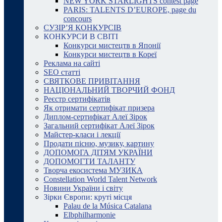
NEW YORK STARLIGHTS contest page
PARIS: TALENTS D’EUROPE, page du
concours
СУЗІР’Я КОНКУРСІВ
КОНКУРСИ В СВІТІ
Конкурси мистецтв в Японії
Конкурси мистецтв в Кореї
Реклама на сайті
SEO статті
СВЯТКОВЕ ПРИВІТАННЯ
НАЦІОНАЛЬНИЙ ТВОРЧИЙ ФОНД
Реєстр сертифікатів
Як отримати сертифікат призера
Диплом-сертифікат Алеї Зірок
Загальний сертифікат Алеї Зірок
Майстер-класи і лекції
Продати пісню, музику, картину
ДОПОМОГА ДІТЯМ УКРАЇНИ
ДОПОМОГТИ ТАЛАНТУ
Творча екосистема МУЗИКА
Constellation World Talent Network
Новини України і світу
Зірки Європи: круті місця
Palau de la Música Catalana
Elbphilharmonie