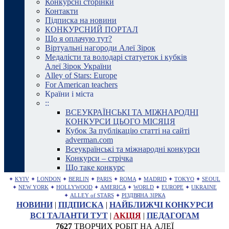
Конкурсні сторінки
Контакти
Підписка на новини
КОНКУРСНИЙ ПОРТАЛ
Що я оплачую тут?
Віртуальні нагороди Алеї Зірок
Медалісти та володарі статуеток і кубків
Алеї Зірок України
Alley of Stars: Europe
For American teachers
Країни і міста
::
ВСЕУКРАЇНСЬКІ ТА МІЖНАРОДНІ
КОНКУРСИ ЦЬОГО МІСЯЦЯ
Кубок За публікацію статті на сайті
adverman.com
Всеукраїнські та міжнародні конкурси
Конкурси – стрічка
Що таке конкурс
✦
KYIV
✦
LONDON
✦
BERLIN
✦
PARIS
✦
ROMA
✦
MADRID
✦
TOKYO
✦
SEOUL
✦
NEW YORK
✦
HOLLYWOOD
✦
AMERICA
✦
WORLD
✦
EUROPE
✦
UKRAINE
✦
ALLEY of STARS
✦
РІЗДВЯНА ЗІРКА
НОВИНИ
|
ПІДПИСКА
|
НАЙБЛИЖЧІ КОНКУРСИ
ВСІ ТАЛАНТИ ТУТ
|
АКЦІЯ
|
ПЕДАГОГАМ
7627
ТВОРЧИХ РОБІТ НА АЛЕЇ