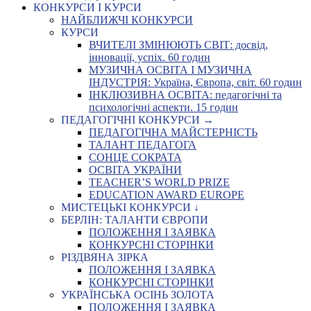
КОНКУРСИ І КУРСИ
НАЙБЛИЖЧІ КОНКУРСИ
КУРСИ
ВЧИТЕЛІ ЗМІНЮЮТЬ СВІТ: досвід,
інновації, успіх. 60 годин
МУЗИЧНА ОСВІТА І МУЗИЧНА
ІНДУСТРІЯ: Україна, Європа, світ. 60 годин
ІНКЛЮЗИВНА ОСВІТА: педагогічні та
психологічні аспекти. 15 годин
ПЕДАГОГІЧНІ КОНКУРСИ →
ПЕДАГОГІЧНА МАЙСТЕРНІСТЬ
ТАЛАНТ ПЕДАГОГА
СОНЦЕ СОКРАТА
ОСВІТА УКРАЇНИ
TEACHER’S WORLD PRIZE
EDUCATION AWARD EUROPE
МИСТЕЦЬКІ КОНКУРСИ ↓
БЕРЛІН: ТАЛАНТИ ЄВРОПИ
ПОЛОЖЕННЯ І ЗАЯВКА
КОНКУРСНІ СТОРІНКИ
РІЗДВЯНА ЗІРКА
ПОЛОЖЕННЯ І ЗАЯВКА
КОНКУРСНІ СТОРІНКИ
УКРАЇНСЬКА ОСІНЬ ЗОЛОТА
ПОЛОЖЕННЯ І ЗАЯВКА