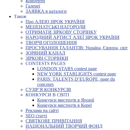
Концерти
Галереї
ЗАЯВКА в каталоги
Також
Про АЛЕЮ ЗІРОК УКРАЇНИ
МЕЦЕНАТСЬКІ НАГОРОДИ
ОТРИМАТИ ЗІРКОВУ СТОРІНКУ
НАРОДНИЙ АРТИСТ АЛЕЇ ЗІРОК УКРАЇНИ
ТВОРЧІ ОГОЛОШЕННЯ
ПРОСУВАННЯ ТАЛАНТІВ: Україна, Європа, світ
ЗОРЯНИЙ КАНАЛ
ЗІРКОВІ СТОРІНКИ
CONTESTS PAGES
LONDON STARS contest page
NEW YORK STARLIGHTS contest page
PARIS: TALENTS D’EUROPE, page du
concours
СУЗІР’Я КОНКУРСІВ
КОНКУРСИ В СВІТІ
Конкурси мистецтв в Японії
Конкурси мистецтв в Кореї
Реклама на сайті
SEO статті
СВЯТКОВЕ ПРИВІТАННЯ
НАЦІОНАЛЬНИЙ ТВОРЧИЙ ФОНД