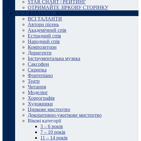
STAR CHART | РЕЙТИНГ
ОТРИМАЙТЕ ЗІРКОВУ СТОРІНКУ
АЛЕЯ ТАЛАНТІВ
ВСІ ТАЛАНТИ
Автори пісень
Академічний спів
Естрадний спів
Народний спів
Композитори
Диригенти
Інструментальна музика
Саксофон
Скрипка
Фортепіано
Театр
Читання
Моделінг
Хореографія
Художники
Циркове мистецтво
Декоративно-ужиткове мистецтво
Вікові категорії
3 – 6 років
7 – 10 років
11 – 14 років