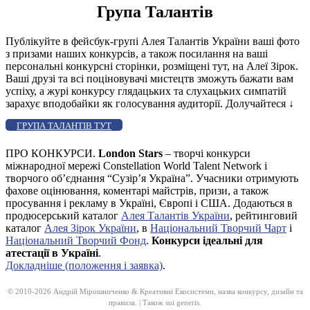
Група Талантів
Публікуйте в фейсбук-групі Алея Талантів України ваші фото
з призами наших конкурсів, а також посилання на ваші
персональні конкурсні сторінки, розміщені тут, на Алеї Зірок.
Ваші друзі та всі поціновувачі мистецтв зможуть бажати вам
успіху, а журі конкурсу глядацьких та слухацьких симпатій
зарахує вподобайки як голосування аудиторії. Долучайтеся
↓
ГРУПА ТАЛАНТІВ ТУТ
ПРО КОНКУРСИ.
London Stars
– творчі конкурси
міжнародної мережі Constellation World Talent Network і
творчого об’єднання “Сузір’я Україна”. Учасники отримують
фахове оцінювання, коментарі майстрів, призи, а також
просування і рекламу в Україні, Європі і США. Додаються в
продюсерський каталог
Алея Талантів України
, рейтинговий
каталог
Алея Зірок України
, в
Національний Творчий Чарт
і
Національний Творчий Фонд
.
Конкурси ідеальні для
атестації в Україні
.
Докладніше (положення і заявка)
.
© 2010-2026 Андрій Мірошниченко & Креативні Екосистеми, назва конкурсу, дизайн та
правила. | Також sui generis.