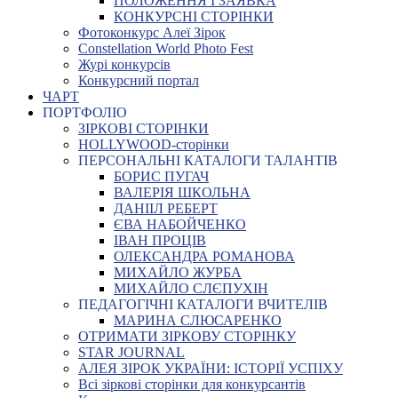
ПОЛОЖЕННЯ І ЗАЯВКА
КОНКУРСНІ СТОРІНКИ
Фотоконкурс Алеї Зірок
Constellation World Photo Fest
Журі конкурсів
Конкурсний портал
ЧАРТ
ПОРТФОЛІО
ЗІРКОВІ СТОРІНКИ
HOLLYWOOD-сторінки
ПЕРСОНАЛЬНІ КАТАЛОГИ ТАЛАНТІВ
БОРИС ПУГАЧ
ВАЛЕРІЯ ШКОЛЬНА
ДАНІІЛ РЕБЕРТ
ЄВА НАБОЙЧЕНКО
ІВАН ПРОЦІВ
ОЛЕКСАНДРА РОМАНОВА
МИХАЙЛО ЖУРБА
МИХАЙЛО СЛЄПУХІН
ПЕДАГОГІЧНІ КАТАЛОГИ ВЧИТЕЛІВ
МАРИНА СЛЮСАРЕНКО
ОТРИМАТИ ЗІРКОВУ СТОРІНКУ
STAR JOURNAL
АЛЕЯ ЗІРОК УКРАЇНИ: ІСТОРІЇ УСПІХУ
Всі зіркові сторінки для конкурсантів