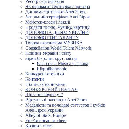
Реєстр сертифікатів
Як отримати сертифікат призера
Диплом-сертифікат Алеї Зірок
Загальний сертифікат Алеї Зірок
Майстер-класи і лекції
Продати пісню, музику, картину
ДОПОМОГА ДІТЯМ УКРАЇНИ
ДОПОМОГТИ ТАЛАНТУ
Творча екосистема МУЗИКА
Constellation World Talent Network
Новини України і світу
Зірки Європи: круті місця
Palau de la Música Catalana
Elbphilharmonie
Конкурсні сторінки
Контакти
Підписка на новини
КОНКУРСНИЙ ПОРТАЛ
Що я оплачую тут?
Віртуальні нагороди Алеї Зірок
Медалісти та володарі статуеток і кубків
Алеї Зірок України
Alley of Stars: Europe
For American teachers
Країни і міста