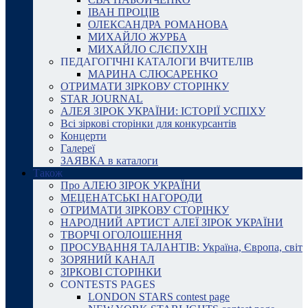
ІВАН ПРОЦІВ
ОЛЕКСАНДРА РОМАНОВА
МИХАЙЛО ЖУРБА
МИХАЙЛО СЛЄПУХІН
ПЕДАГОГІЧНІ КАТАЛОГИ ВЧИТЕЛІВ
МАРИНА СЛЮСАРЕНКО
ОТРИМАТИ ЗІРКОВУ СТОРІНКУ
STAR JOURNAL
АЛЕЯ ЗІРОК УКРАЇНИ: ІСТОРІЇ УСПІХУ
Всі зіркові сторінки для конкурсантів
Концерти
Галереї
ЗАЯВКА в каталоги
Також
Про АЛЕЮ ЗІРОК УКРАЇНИ
МЕЦЕНАТСЬКІ НАГОРОДИ
ОТРИМАТИ ЗІРКОВУ СТОРІНКУ
НАРОДНИЙ АРТИСТ АЛЕЇ ЗІРОК УКРАЇНИ
ТВОРЧІ ОГОЛОШЕННЯ
ПРОСУВАННЯ ТАЛАНТІВ: Україна, Європа, світ
ЗОРЯНИЙ КАНАЛ
ЗІРКОВІ СТОРІНКИ
CONTESTS PAGES
LONDON STARS contest page