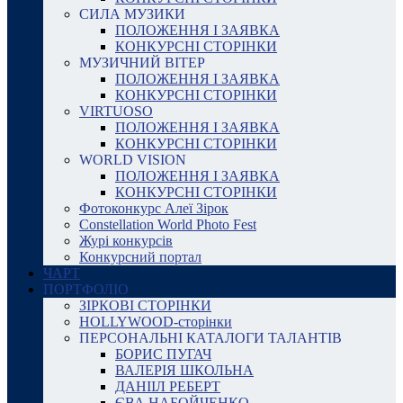
СИЛА МУЗИКИ
ПОЛОЖЕННЯ І ЗАЯВКА
КОНКУРСНІ СТОРІНКИ
МУЗИЧНИЙ ВІТЕР
ПОЛОЖЕННЯ І ЗАЯВКА
КОНКУРСНІ СТОРІНКИ
VIRTUOSO
ПОЛОЖЕННЯ І ЗАЯВКА
КОНКУРСНІ СТОРІНКИ
WORLD VISION
ПОЛОЖЕННЯ І ЗАЯВКА
КОНКУРСНІ СТОРІНКИ
Фотоконкурс Алеї Зірок
Constellation World Photo Fest
Журі конкурсів
Конкурсний портал
ЧАРТ
ПОРТФОЛІО
ЗІРКОВІ СТОРІНКИ
HOLLYWOOD-сторінки
ПЕРСОНАЛЬНІ КАТАЛОГИ ТАЛАНТІВ
БОРИС ПУГАЧ
ВАЛЕРІЯ ШКОЛЬНА
ДАНІІЛ РЕБЕРТ
ЄВА НАБОЙЧЕНКО