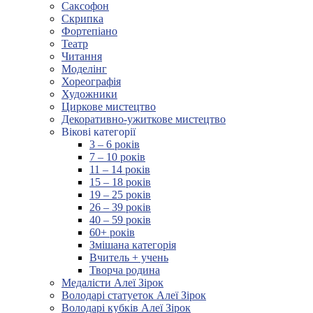
Саксофон
Скрипка
Фортепіано
Театр
Читання
Моделінг
Хореографія
Художники
Циркове мистецтво
Декоративно-ужиткове мистецтво
Вікові категорії
3 – 6 років
7 – 10 років
11 – 14 років
15 – 18 років
19 – 25 років
26 – 39 років
40 – 59 років
60+ років
Змішана категорія
Вчитель + учень
Творча родина
Медалісти Алеї Зірок
Володарі статуеток Алеї Зірок
Володарі кубків Алеї Зірок