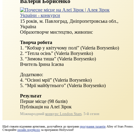
Валерія Борисенко
15 років, м. Павлоград, Дніпропетровська обл.,
Україна
Образотворче мистецтво, живопис
Творча робота
1. “Кобзар у квітучому полі” (Valeria Borysenko)
2. “Тепла осінь” (Valeria Borysenko)
3. “Зимова тиша” (Valeria Borysenko)
Вчитель Ірина Ісаєва
Додатково:
4. “Осінні мрії” (Valeria Borysenko)
5. “Мрії майбутнього” (Valeria Borysenko)
Результат
Перше місце (98 балів)
Публікація на Алеї Зірок
Міжнародний
конкурс London Stars
. 5-й сезон
Щоб ставати відомими артистами, долучайтеся до програми
просування талантів
Alley of Stars Promo.
Створюйте
онлайн портфоліо
за програмою Hollywood!