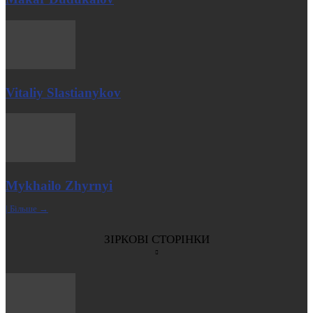
Vitaliy Slastianykov
Mykhailo Zhyrnyi
| Більше →
ЗІРКОВІ СТОРІНКИ