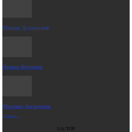
Макар Дудукалов
Ярина Фегецин
Марина Андряник
| Більше →
UA:TOP