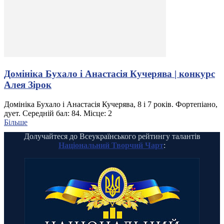
Домініка Бухало і Анастасія Кучерява | конкурс
Алея Зірок
Домініка Бухало і Анастасія Кучерява, 8 і 7 років. Фортепіано,
дует. Середній бал: 84. Місце: 2
Більше
Долучайтеся до Всеукраїнського рейтингу талантів
Національний Творчий Чарт
: