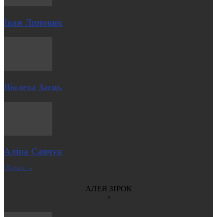
Іван Липовик
Віолета Заєць
Аліна Савчук
| Більше →
АЛЕЯ ЗІРОК