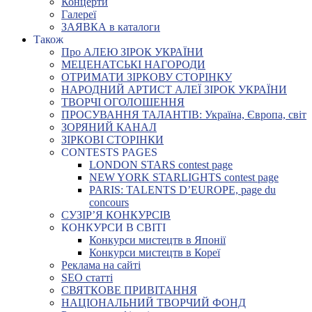
Концерти
Галереї
ЗАЯВКА в каталоги
Також
Про АЛЕЮ ЗІРОК УКРАЇНИ
МЕЦЕНАТСЬКІ НАГОРОДИ
ОТРИМАТИ ЗІРКОВУ СТОРІНКУ
НАРОДНИЙ АРТИСТ АЛЕЇ ЗІРОК УКРАЇНИ
ТВОРЧІ ОГОЛОШЕННЯ
ПРОСУВАННЯ ТАЛАНТІВ: Україна, Європа, світ
ЗОРЯНИЙ КАНАЛ
ЗІРКОВІ СТОРІНКИ
CONTESTS PAGES
LONDON STARS contest page
NEW YORK STARLIGHTS contest page
PARIS: TALENTS D’EUROPE, page du
concours
СУЗІР’Я КОНКУРСІВ
КОНКУРСИ В СВІТІ
Конкурси мистецтв в Японії
Конкурси мистецтв в Кореї
Реклама на сайті
SEO статті
СВЯТКОВЕ ПРИВІТАННЯ
НАЦІОНАЛЬНИЙ ТВОРЧИЙ ФОНД