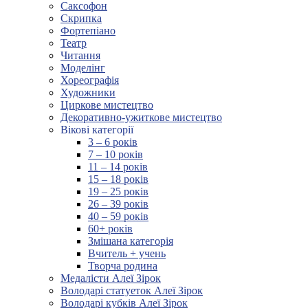
Саксофон
Скрипка
Фортепіано
Театр
Читання
Моделінг
Хореографія
Художники
Циркове мистецтво
Декоративно-ужиткове мистецтво
Вікові категорії
3 – 6 років
7 – 10 років
11 – 14 років
15 – 18 років
19 – 25 років
26 – 39 років
40 – 59 років
60+ років
Змішана категорія
Вчитель + учень
Творча родина
Медалісти Алеї Зірок
Володарі статуеток Алеї Зірок
Володарі кубків Алеї Зірок