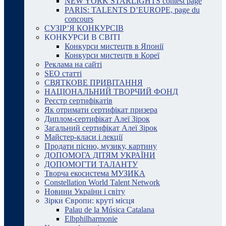
NEW YORK STARLIGHTS contest page
PARIS: TALENTS D’EUROPE, page du
concours
СУЗІР’Я КОНКУРСІВ
КОНКУРСИ В СВІТІ
Конкурси мистецтв в Японії
Конкурси мистецтв в Кореї
Реклама на сайті
SEO статті
СВЯТКОВЕ ПРИВІТАННЯ
НАЦІОНАЛЬНИЙ ТВОРЧИЙ ФОНД
Реєстр сертифікатів
Як отримати сертифікат призера
Диплом-сертифікат Алеї Зірок
Загальний сертифікат Алеї Зірок
Майстер-класи і лекції
Продати пісню, музику, картину
ДОПОМОГА ДІТЯМ УКРАЇНИ
ДОПОМОГТИ ТАЛАНТУ
Творча екосистема МУЗИКА
Constellation World Talent Network
Новини України і світу
Зірки Європи: круті місця
Palau de la Música Catalana
Elbphilharmonie