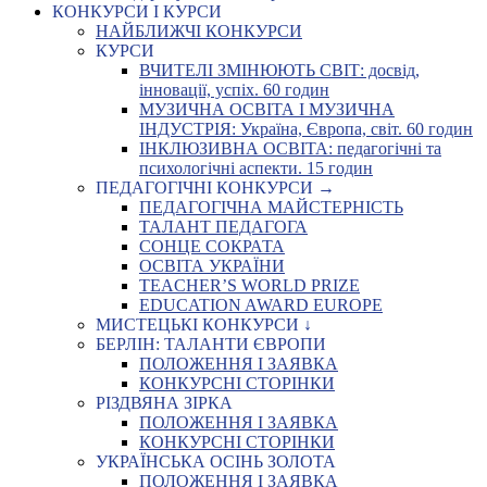
КОНКУРСИ І КУРСИ
НАЙБЛИЖЧІ КОНКУРСИ
КУРСИ
ВЧИТЕЛІ ЗМІНЮЮТЬ СВІТ: досвід,
інновації, успіх. 60 годин
МУЗИЧНА ОСВІТА І МУЗИЧНА
ІНДУСТРІЯ: Україна, Європа, світ. 60 годин
ІНКЛЮЗИВНА ОСВІТА: педагогічні та
психологічні аспекти. 15 годин
ПЕДАГОГІЧНІ КОНКУРСИ →
ПЕДАГОГІЧНА МАЙСТЕРНІСТЬ
ТАЛАНТ ПЕДАГОГА
СОНЦЕ СОКРАТА
ОСВІТА УКРАЇНИ
TEACHER’S WORLD PRIZE
EDUCATION AWARD EUROPE
МИСТЕЦЬКІ КОНКУРСИ ↓
БЕРЛІН: ТАЛАНТИ ЄВРОПИ
ПОЛОЖЕННЯ І ЗАЯВКА
КОНКУРСНІ СТОРІНКИ
РІЗДВЯНА ЗІРКА
ПОЛОЖЕННЯ І ЗАЯВКА
КОНКУРСНІ СТОРІНКИ
УКРАЇНСЬКА ОСІНЬ ЗОЛОТА
ПОЛОЖЕННЯ І ЗАЯВКА