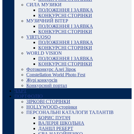
СИЛА МУЗИКИ
ПОЛОЖЕННЯ І ЗАЯВКА
КОНКУРСНІ СТОРІНКИ
МУЗИЧНИЙ ВІТЕР
ПОЛОЖЕННЯ І ЗАЯВКА
КОНКУРСНІ СТОРІНКИ
VIRTUOSO
ПОЛОЖЕННЯ І ЗАЯВКА
КОНКУРСНІ СТОРІНКИ
WORLD VISION
ПОЛОЖЕННЯ І ЗАЯВКА
КОНКУРСНІ СТОРІНКИ
Фотоконкурс Алеї Зірок
Constellation World Photo Fest
Журі конкурсів
Конкурсний портал
ЧАРТ
ПОРТФОЛІО
ЗІРКОВІ СТОРІНКИ
HOLLYWOOD-сторінки
ПЕРСОНАЛЬНІ КАТАЛОГИ ТАЛАНТІВ
БОРИС ПУГАЧ
ВАЛЕРІЯ ШКОЛЬНА
ДАНІІЛ РЕБЕРТ
ЄВА НАБОЙЧЕНКО