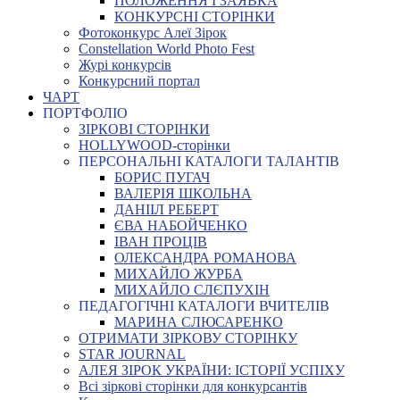
ПОЛОЖЕННЯ І ЗАЯВКА
КОНКУРСНІ СТОРІНКИ
Фотоконкурс Алеї Зірок
Constellation World Photo Fest
Журі конкурсів
Конкурсний портал
ЧАРТ
ПОРТФОЛІО
ЗІРКОВІ СТОРІНКИ
HOLLYWOOD-сторінки
ПЕРСОНАЛЬНІ КАТАЛОГИ ТАЛАНТІВ
БОРИС ПУГАЧ
ВАЛЕРІЯ ШКОЛЬНА
ДАНІІЛ РЕБЕРТ
ЄВА НАБОЙЧЕНКО
ІВАН ПРОЦІВ
ОЛЕКСАНДРА РОМАНОВА
МИХАЙЛО ЖУРБА
МИХАЙЛО СЛЄПУХІН
ПЕДАГОГІЧНІ КАТАЛОГИ ВЧИТЕЛІВ
МАРИНА СЛЮСАРЕНКО
ОТРИМАТИ ЗІРКОВУ СТОРІНКУ
STAR JOURNAL
АЛЕЯ ЗІРОК УКРАЇНИ: ІСТОРІЇ УСПІХУ
Всі зіркові сторінки для конкурсантів