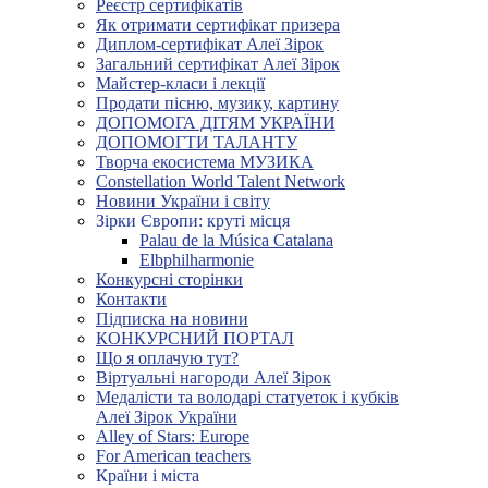
Реєстр сертифікатів
Як отримати сертифікат призера
Диплом-сертифікат Алеї Зірок
Загальний сертифікат Алеї Зірок
Майстер-класи і лекції
Продати пісню, музику, картину
ДОПОМОГА ДІТЯМ УКРАЇНИ
ДОПОМОГТИ ТАЛАНТУ
Творча екосистема МУЗИКА
Constellation World Talent Network
Новини України і світу
Зірки Європи: круті місця
Palau de la Música Catalana
Elbphilharmonie
Конкурсні сторінки
Контакти
Підписка на новини
КОНКУРСНИЙ ПОРТАЛ
Що я оплачую тут?
Віртуальні нагороди Алеї Зірок
Медалісти та володарі статуеток і кубків
Алеї Зірок України
Alley of Stars: Europe
For American teachers
Країни і міста