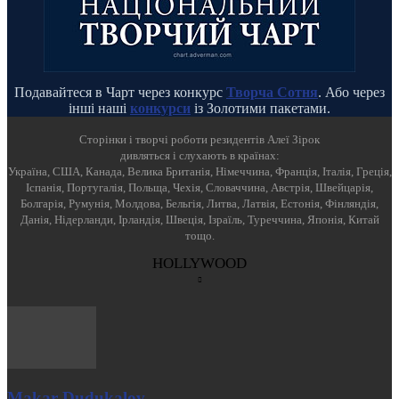
Подавайтеся в Чарт через конкурс
Творча Сотня
. Або через
інші наші
конкурси
із Золотими пакетами.
Cторінки і творчі роботи резидентів Алеї Зірок
дивляться і слухають в країнах:
Україна, США, Канада, Велика Британія, Німеччина, Франція, Італія, Греція,
Іспанія, Португалія, Польща, Чехія, Словаччина, Австрія, Швейцарія,
Болгарія, Румунія, Молдова, Бельгія, Литва, Латвія, Естонія, Фінляндія,
Данія, Нідерланди, Ірландія, Швеція, Ізраїль, Туреччина, Японія, Китай
тощо.
HOLLYWOOD
Makar Dudukalov