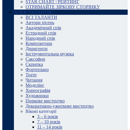
STAR CHART | РЕЙТИНГ
ОТРИМАЙТЕ ЗІРКОВУ СТОРІНКУ
АЛЕЯ ТАЛАНТІВ
ВСІ ТАЛАНТИ
Автори пісень
Академічний спів
Естрадний спів
Народний спів
Композитори
Диригенти
Інструментальна музика
Саксофон
Скрипка
Фортепіано
Театр
Читання
Моделінг
Хореографія
Художники
Циркове мистецтво
Декоративно-ужиткове мистецтво
Вікові категорії
3 – 6 років
7 – 10 років
11 – 14 років