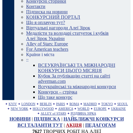
Конкурсні сторінки
Контакти
Підписка на новини
КОНКУРСНИЙ ПОРТАЛ
Що я оплачую тут?
Віртуальні нагороди Алеї Зірок
Медалісти та володарі статуеток і кубків
Алеї Зірок України
Alley of Stars: Europe
For American teachers
Країни і міста
::
ВСЕУКРАЇНСЬКІ ТА МІЖНАРОДНІ
КОНКУРСИ ЦЬОГО МІСЯЦЯ
Кубок За публікацію статті на сайті
adverman.com
Всеукраїнські та міжнародні конкурси
Конкурси – стрічка
Що таке конкурс
✦
KYIV
✦
LONDON
✦
BERLIN
✦
PARIS
✦
ROMA
✦
MADRID
✦
TOKYO
✦
SEOUL
✦
NEW YORK
✦
HOLLYWOOD
✦
AMERICA
✦
WORLD
✦
EUROPE
✦
UKRAINE
✦
ALLEY of STARS
✦
РІЗДВЯНА ЗІРКА
НОВИНИ
|
ПІДПИСКА
|
НАЙБЛИЖЧІ КОНКУРСИ
ВСІ ТАЛАНТИ ТУТ
|
АКЦІЯ
|
ПЕДАГОГАМ
7627
ТВОРЧИХ РОБІТ НА АЛЕЇ