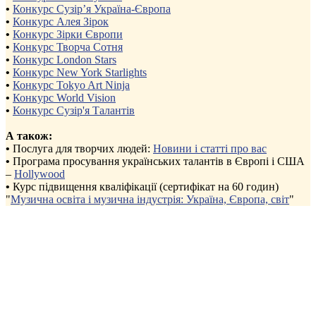
•
Конкурс Сузір’я Україна-Європа
•
Конкурс Алея Зірок
•
Конкурс Зірки Європи
•
Конкурс Творча Сотня
•
Конкурс London Stars
•
Конкурс New York Starlights
•
Конкурс Tokyo Art Ninja
•
Конкурс World Vision
•
Конкурс Сузір'я Талантів
А також:
•
Послуга для творчих людей:
Новини і статті про вас
•
Програма просування українських талантів в Європі і США
–
Hollywood
•
Курс підвищення кваліфікації (сертифікат на 60 годин)
"
Музична освіта і музична індустрія: Україна, Європа, світ
"