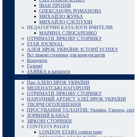
ІВАН ПРОЦІВ
ОЛЕКСАНДРА РОМАНОВА
МИХАЙЛО ЖУРБА
МИХАЙЛО СЛЄПУХІН
ПЕДАГОГІЧНІ КАТАЛОГИ ВЧИТЕЛІВ
МАРИНА СЛЮСАРЕНКО
ОТРИМАТИ ЗІРКОВУ СТОРІНКУ
STAR JOURNAL
АЛЕЯ ЗІРОК УКРАЇНИ: ІСТОРІЇ УСПІХУ
Всі зіркові сторінки для конкурсантів
Концерти
Галереї
ЗАЯВКА в каталоги
Також
Про АЛЕЮ ЗІРОК УКРАЇНИ
МЕЦЕНАТСЬКІ НАГОРОДИ
ОТРИМАТИ ЗІРКОВУ СТОРІНКУ
НАРОДНИЙ АРТИСТ АЛЕЇ ЗІРОК УКРАЇНИ
ТВОРЧІ ОГОЛОШЕННЯ
ПРОСУВАННЯ ТАЛАНТІВ: Україна, Європа, світ
ЗОРЯНИЙ КАНАЛ
ЗІРКОВІ СТОРІНКИ
CONTESTS PAGES
LONDON STARS contest page