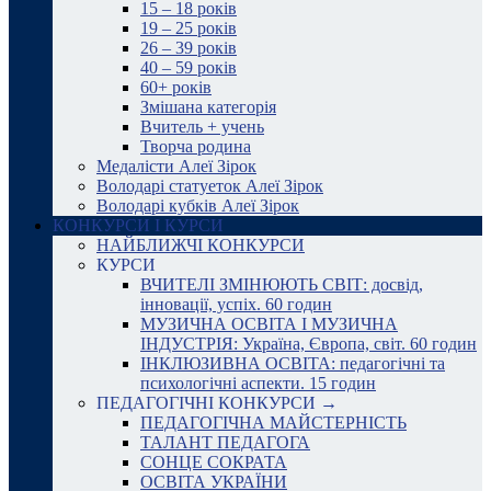
15 – 18 років
19 – 25 років
26 – 39 років
40 – 59 років
60+ років
Змішана категорія
Вчитель + учень
Творча родина
Медалісти Алеї Зірок
Володарі статуеток Алеї Зірок
Володарі кубків Алеї Зірок
КОНКУРСИ І КУРСИ
НАЙБЛИЖЧІ КОНКУРСИ
КУРСИ
ВЧИТЕЛІ ЗМІНЮЮТЬ СВІТ: досвід,
інновації, успіх. 60 годин
МУЗИЧНА ОСВІТА І МУЗИЧНА
ІНДУСТРІЯ: Україна, Європа, світ. 60 годин
ІНКЛЮЗИВНА ОСВІТА: педагогічні та
психологічні аспекти. 15 годин
ПЕДАГОГІЧНІ КОНКУРСИ →
ПЕДАГОГІЧНА МАЙСТЕРНІСТЬ
ТАЛАНТ ПЕДАГОГА
СОНЦЕ СОКРАТА
ОСВІТА УКРАЇНИ