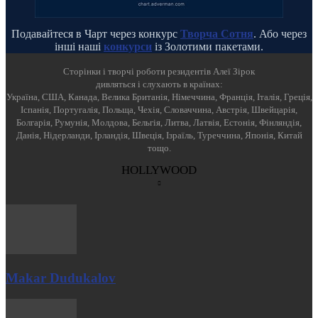
Подавайтеся в Чарт через конкурс
Творча Сотня
. Або через
інші наші
конкурси
із Золотими пакетами.
Cторінки і творчі роботи резидентів Алеї Зірок
дивляться і слухають в країнах:
Україна, США, Канада, Велика Британія, Німеччина, Франція, Італія, Греція,
Іспанія, Португалія, Польща, Чехія, Словаччина, Австрія, Швейцарія,
Болгарія, Румунія, Молдова, Бельгія, Литва, Латвія, Естонія, Фінляндія,
Данія, Нідерланди, Ірландія, Швеція, Ізраїль, Туреччина, Японія, Китай
тощо.
HOLLYWOOD
Makar Dudukalov