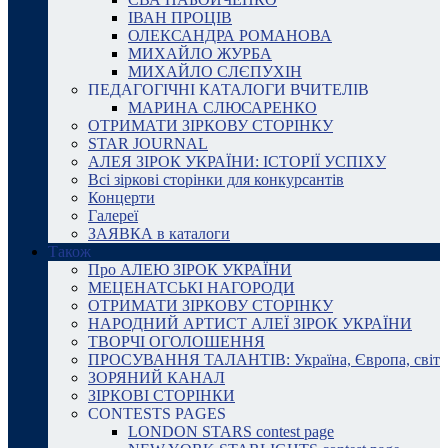
ІВАН ПРОЦІВ
ОЛЕКСАНДРА РОМАНОВА
МИХАЙЛО ЖУРБА
МИХАЙЛО СЛЄПУХІН
ПЕДАГОГІЧНІ КАТАЛОГИ ВЧИТЕЛІВ
МАРИНА СЛЮСАРЕНКО
ОТРИМАТИ ЗІРКОВУ СТОРІНКУ
STAR JOURNAL
АЛЕЯ ЗІРОК УКРАЇНИ: ІСТОРІЇ УСПІХУ
Всі зіркові сторінки для конкурсантів
Концерти
Галереї
ЗАЯВКА в каталоги
Також
Про АЛЕЮ ЗІРОК УКРАЇНИ
МЕЦЕНАТСЬКІ НАГОРОДИ
ОТРИМАТИ ЗІРКОВУ СТОРІНКУ
НАРОДНИЙ АРТИСТ АЛЕЇ ЗІРОК УКРАЇНИ
ТВОРЧІ ОГОЛОШЕННЯ
ПРОСУВАННЯ ТАЛАНТІВ: Україна, Європа, світ
ЗОРЯНИЙ КАНАЛ
ЗІРКОВІ СТОРІНКИ
CONTESTS PAGES
LONDON STARS contest page