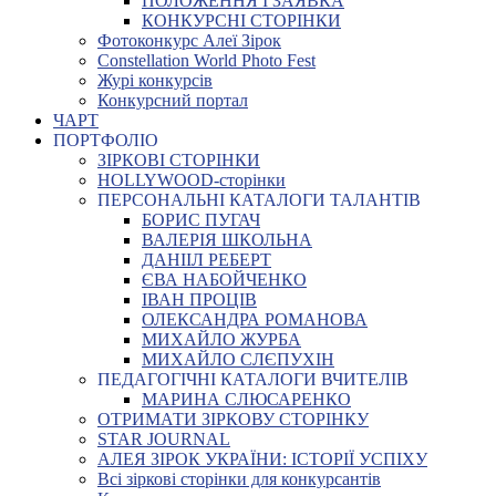
ПОЛОЖЕННЯ І ЗАЯВКА
КОНКУРСНІ СТОРІНКИ
Фотоконкурс Алеї Зірок
Constellation World Photo Fest
Журі конкурсів
Конкурсний портал
ЧАРТ
ПОРТФОЛІО
ЗІРКОВІ СТОРІНКИ
HOLLYWOOD-сторінки
ПЕРСОНАЛЬНІ КАТАЛОГИ ТАЛАНТІВ
БОРИС ПУГАЧ
ВАЛЕРІЯ ШКОЛЬНА
ДАНІІЛ РЕБЕРТ
ЄВА НАБОЙЧЕНКО
ІВАН ПРОЦІВ
ОЛЕКСАНДРА РОМАНОВА
МИХАЙЛО ЖУРБА
МИХАЙЛО СЛЄПУХІН
ПЕДАГОГІЧНІ КАТАЛОГИ ВЧИТЕЛІВ
МАРИНА СЛЮСАРЕНКО
ОТРИМАТИ ЗІРКОВУ СТОРІНКУ
STAR JOURNAL
АЛЕЯ ЗІРОК УКРАЇНИ: ІСТОРІЇ УСПІХУ
Всі зіркові сторінки для конкурсантів