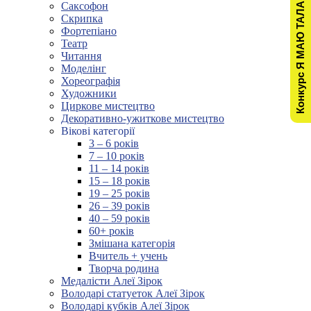
Конкурс Я МАЮ ТАЛАНТ!
Саксофон
Скрипка
Фортепіано
Театр
Читання
Моделінг
Хореографія
Художники
Циркове мистецтво
Декоративно-ужиткове мистецтво
Вікові категорії
3 – 6 років
7 – 10 років
11 – 14 років
15 – 18 років
19 – 25 років
26 – 39 років
40 – 59 років
60+ років
Змішана категорія
Вчитель + учень
Творча родина
Медалісти Алеї Зірок
Володарі статуеток Алеї Зірок
Володарі кубків Алеї Зірок