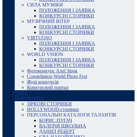
СИЛА МУЗИКИ
ПОЛОЖЕННЯ І ЗАЯВКА
КОНКУРСНІ СТОРІНКИ
МУЗИЧНИЙ ВІТЕР
ПОЛОЖЕННЯ І ЗАЯВКА
КОНКУРСНІ СТОРІНКИ
VIRTUOSO
ПОЛОЖЕННЯ І ЗАЯВКА
КОНКУРСНІ СТОРІНКИ
WORLD VISION
ПОЛОЖЕННЯ І ЗАЯВКА
КОНКУРСНІ СТОРІНКИ
Фотоконкурс Алеї Зірок
Constellation World Photo Fest
Журі конкурсів
Конкурсний портал
ЧАРТ
ПОРТФОЛІО
ЗІРКОВІ СТОРІНКИ
HOLLYWOOD-сторінки
ПЕРСОНАЛЬНІ КАТАЛОГИ ТАЛАНТІВ
БОРИС ПУГАЧ
ВАЛЕРІЯ ШКОЛЬНА
ДАНІІЛ РЕБЕРТ
ЄВА НАБОЙЧЕНКО