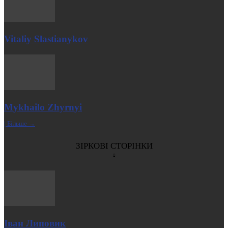
Vitaliy Slastianykov
Mykhailo Zhyrnyi
| Більше →
ЗІРКОВІ СТОРІНКИ
Іван Липовик