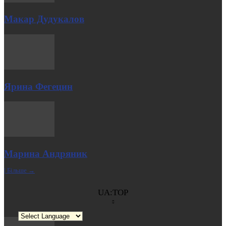
Макар Дудукалов
Ярина Фегецин
Марина Андряник
| Більше →
UA:TOP