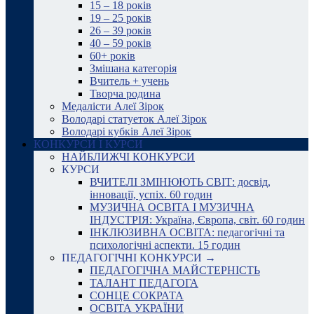
15 – 18 років
19 – 25 років
26 – 39 років
40 – 59 років
60+ років
Змішана категорія
Вчитель + учень
Творча родина
Медалісти Алеї Зірок
Володарі статуеток Алеї Зірок
Володарі кубків Алеї Зірок
КОНКУРСИ І КУРСИ
НАЙБЛИЖЧІ КОНКУРСИ
КУРСИ
ВЧИТЕЛІ ЗМІНЮЮТЬ СВІТ: досвід,
інновації, успіх. 60 годин
МУЗИЧНА ОСВІТА І МУЗИЧНА
ІНДУСТРІЯ: Україна, Європа, світ. 60 годин
ІНКЛЮЗИВНА ОСВІТА: педагогічні та
психологічні аспекти. 15 годин
ПЕДАГОГІЧНІ КОНКУРСИ →
ПЕДАГОГІЧНА МАЙСТЕРНІСТЬ
ТАЛАНТ ПЕДАГОГА
СОНЦЕ СОКРАТА
ОСВІТА УКРАЇНИ