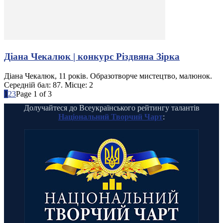
Діана Чекалюк | конкурс Різдвяна Зірка
Діана Чекалюк, 11 років. Образотворче мистецтво, малюнок.
Середній бал: 87. Місце: 2
1
2
3
Page 1 of 3
Долучайтеся до Всеукраїнського рейтингу талантів
Національний Творчий Чарт
: