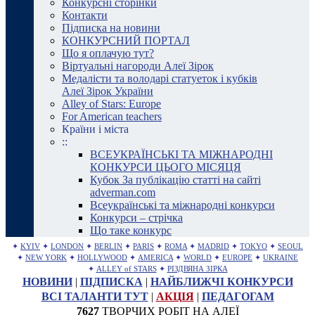
Конкурсні сторінки
Контакти
Підписка на новини
КОНКУРСНИЙ ПОРТАЛ
Що я оплачую тут?
Віртуальні нагороди Алеї Зірок
Медалісти та володарі статуеток і кубків
Алеї Зірок України
Alley of Stars: Europe
For American teachers
Країни і міста
::
ВСЕУКРАЇНСЬКІ ТА МІЖНАРОДНІ
КОНКУРСИ ЦЬОГО МІСЯЦЯ
Кубок За публікацію статті на сайті
adverman.com
Всеукраїнські та міжнародні конкурси
Конкурси – стрічка
Що таке конкурс
✦
KYIV
✦
LONDON
✦
BERLIN
✦
PARIS
✦
ROMA
✦
MADRID
✦
TOKYO
✦
SEOUL
✦
NEW YORK
✦
HOLLYWOOD
✦
AMERICA
✦
WORLD
✦
EUROPE
✦
UKRAINE
✦
ALLEY of STARS
✦
РІЗДВЯНА ЗІРКА
НОВИНИ
|
ПІДПИСКА
|
НАЙБЛИЖЧІ КОНКУРСИ
ВСІ ТАЛАНТИ ТУТ
|
АКЦІЯ
|
ПЕДАГОГАМ
7627
ТВОРЧИХ РОБІТ НА АЛЕЇ