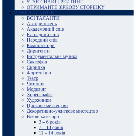
STAR CHART | РЕЙТИНГ
ОТРИМАЙТЕ ЗІРКОВУ СТОРІНКУ
АЛЕЯ ТАЛАНТІВ
ВСІ ТАЛАНТИ
Автори пісень
Академічний спів
Естрадний спів
Народний спів
Композитори
Диригенти
Інструментальна музика
Саксофон
Скрипка
Фортепіано
Театр
Читання
Моделінг
Хореографія
Художники
Циркове мистецтво
Декоративно-ужиткове мистецтво
Вікові категорії
3 – 6 років
7 – 10 років
11 – 14 років