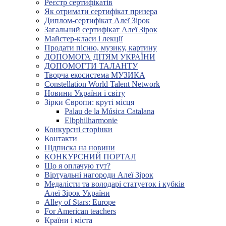
Реєстр сертифікатів
Як отримати сертифікат призера
Диплом-сертифікат Алеї Зірок
Загальний сертифікат Алеї Зірок
Майстер-класи і лекції
Продати пісню, музику, картину
ДОПОМОГА ДІТЯМ УКРАЇНИ
ДОПОМОГТИ ТАЛАНТУ
Творча екосистема МУЗИКА
Constellation World Talent Network
Новини України і світу
Зірки Європи: круті місця
Palau de la Música Catalana
Elbphilharmonie
Конкурсні сторінки
Контакти
Підписка на новини
КОНКУРСНИЙ ПОРТАЛ
Що я оплачую тут?
Віртуальні нагороди Алеї Зірок
Медалісти та володарі статуеток і кубків
Алеї Зірок України
Alley of Stars: Europe
For American teachers
Країни і міста