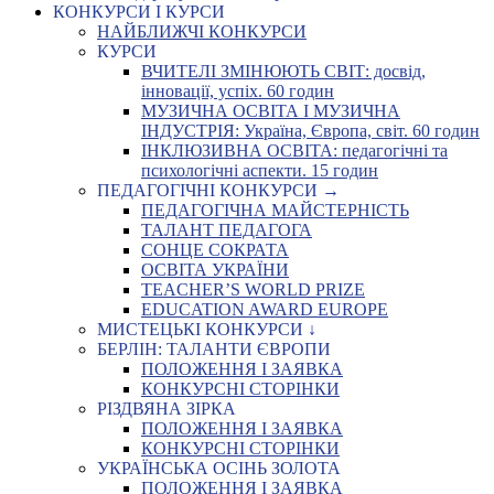
КОНКУРСИ І КУРСИ
НАЙБЛИЖЧІ КОНКУРСИ
КУРСИ
ВЧИТЕЛІ ЗМІНЮЮТЬ СВІТ: досвід,
інновації, успіх. 60 годин
МУЗИЧНА ОСВІТА І МУЗИЧНА
ІНДУСТРІЯ: Україна, Європа, світ. 60 годин
ІНКЛЮЗИВНА ОСВІТА: педагогічні та
психологічні аспекти. 15 годин
ПЕДАГОГІЧНІ КОНКУРСИ →
ПЕДАГОГІЧНА МАЙСТЕРНІСТЬ
ТАЛАНТ ПЕДАГОГА
СОНЦЕ СОКРАТА
ОСВІТА УКРАЇНИ
TEACHER’S WORLD PRIZE
EDUCATION AWARD EUROPE
МИСТЕЦЬКІ КОНКУРСИ ↓
БЕРЛІН: ТАЛАНТИ ЄВРОПИ
ПОЛОЖЕННЯ І ЗАЯВКА
КОНКУРСНІ СТОРІНКИ
РІЗДВЯНА ЗІРКА
ПОЛОЖЕННЯ І ЗАЯВКА
КОНКУРСНІ СТОРІНКИ
УКРАЇНСЬКА ОСІНЬ ЗОЛОТА
ПОЛОЖЕННЯ І ЗАЯВКА