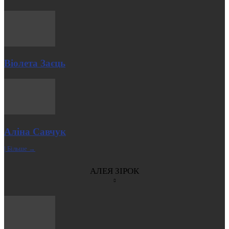
Віолета Заєць
Аліна Савчук
| Більше →
АЛЕЯ ЗІРОК