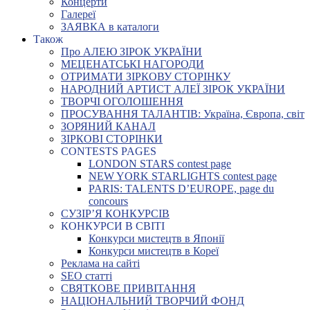
Концерти
Галереї
ЗАЯВКА в каталоги
Також
Про АЛЕЮ ЗІРОК УКРАЇНИ
МЕЦЕНАТСЬКІ НАГОРОДИ
ОТРИМАТИ ЗІРКОВУ СТОРІНКУ
НАРОДНИЙ АРТИСТ АЛЕЇ ЗІРОК УКРАЇНИ
ТВОРЧІ ОГОЛОШЕННЯ
ПРОСУВАННЯ ТАЛАНТІВ: Україна, Європа, світ
ЗОРЯНИЙ КАНАЛ
ЗІРКОВІ СТОРІНКИ
CONTESTS PAGES
LONDON STARS contest page
NEW YORK STARLIGHTS contest page
PARIS: TALENTS D’EUROPE, page du
concours
СУЗІР’Я КОНКУРСІВ
КОНКУРСИ В СВІТІ
Конкурси мистецтв в Японії
Конкурси мистецтв в Кореї
Реклама на сайті
SEO статті
СВЯТКОВЕ ПРИВІТАННЯ
НАЦІОНАЛЬНИЙ ТВОРЧИЙ ФОНД