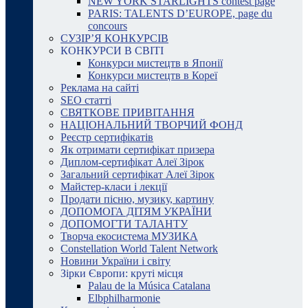
NEW YORK STARLIGHTS contest page
PARIS: TALENTS D’EUROPE, page du
concours
СУЗІР’Я КОНКУРСІВ
КОНКУРСИ В СВІТІ
Конкурси мистецтв в Японії
Конкурси мистецтв в Кореї
Реклама на сайті
SEO статті
СВЯТКОВЕ ПРИВІТАННЯ
НАЦІОНАЛЬНИЙ ТВОРЧИЙ ФОНД
Реєстр сертифікатів
Як отримати сертифікат призера
Диплом-сертифікат Алеї Зірок
Загальний сертифікат Алеї Зірок
Майстер-класи і лекції
Продати пісню, музику, картину
ДОПОМОГА ДІТЯМ УКРАЇНИ
ДОПОМОГТИ ТАЛАНТУ
Творча екосистема МУЗИКА
Constellation World Talent Network
Новини України і світу
Зірки Європи: круті місця
Palau de la Música Catalana
Elbphilharmonie