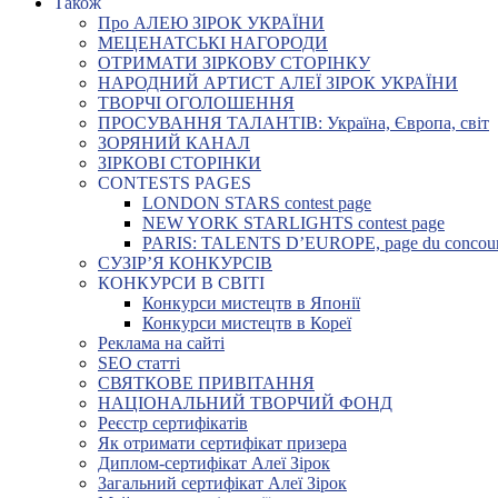
Також
Про АЛЕЮ ЗІРОК УКРАЇНИ
МЕЦЕНАТСЬКІ НАГОРОДИ
ОТРИМАТИ ЗІРКОВУ СТОРІНКУ
НАРОДНИЙ АРТИСТ АЛЕЇ ЗІРОК УКРАЇНИ
ТВОРЧІ ОГОЛОШЕННЯ
ПРОСУВАННЯ ТАЛАНТІВ: Україна, Європа, світ
ЗОРЯНИЙ КАНАЛ
ЗІРКОВІ СТОРІНКИ
CONTESTS PAGES
LONDON STARS contest page
NEW YORK STARLIGHTS contest page
PARIS: TALENTS D’EUROPE, page du concou
СУЗІР’Я КОНКУРСІВ
КОНКУРСИ В СВІТІ
Конкурси мистецтв в Японії
Конкурси мистецтв в Кореї
Реклама на сайті
SEO статті
СВЯТКОВЕ ПРИВІТАННЯ
НАЦІОНАЛЬНИЙ ТВОРЧИЙ ФОНД
Реєстр сертифікатів
Як отримати сертифікат призера
Диплом-сертифікат Алеї Зірок
Загальний сертифікат Алеї Зірок