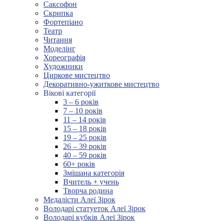
Саксофон
Скрипка
Фортепіано
Театр
Читання
Моделінг
Хореографія
Художники
Циркове мистецтво
Декоративно-ужиткове мистецтво
Вікові категорії
3 – 6 років
7 – 10 років
11 – 14 років
15 – 18 років
19 – 25 років
26 – 39 років
40 – 59 років
60+ років
Змішана категорія
Вчитель + учень
Творча родина
Медалісти Алеї Зірок
Володарі статуеток Алеї Зірок
Володарі кубків Алеї Зірок