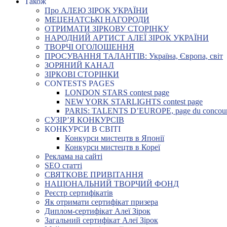
Також
Про АЛЕЮ ЗІРОК УКРАЇНИ
МЕЦЕНАТСЬКІ НАГОРОДИ
ОТРИМАТИ ЗІРКОВУ СТОРІНКУ
НАРОДНИЙ АРТИСТ АЛЕЇ ЗІРОК УКРАЇНИ
ТВОРЧІ ОГОЛОШЕННЯ
ПРОСУВАННЯ ТАЛАНТІВ: Україна, Європа, світ
ЗОРЯНИЙ КАНАЛ
ЗІРКОВІ СТОРІНКИ
CONTESTS PAGES
LONDON STARS contest page
NEW YORK STARLIGHTS contest page
PARIS: TALENTS D’EUROPE, page du concou
СУЗІР’Я КОНКУРСІВ
КОНКУРСИ В СВІТІ
Конкурси мистецтв в Японії
Конкурси мистецтв в Кореї
Реклама на сайті
SEO статті
СВЯТКОВЕ ПРИВІТАННЯ
НАЦІОНАЛЬНИЙ ТВОРЧИЙ ФОНД
Реєстр сертифікатів
Як отримати сертифікат призера
Диплом-сертифікат Алеї Зірок
Загальний сертифікат Алеї Зірок