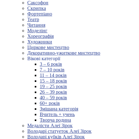
Саксофон
Скрипка
Фортепіано
Театр
Читання
Моделінг
Хореографія
Художники
Циркове мистецтво
Декоративно-ужиткове мистецтво
Вікові категорії
3 – 6 років
7 – 10 років
11 – 14 років
15 – 18 років
19 – 25 років
26 – 39 років
40 – 59 років
60+ років
Змішана категорія
Вчитель + учень
Творча родина
Медалісти Алеї Зірок
Володарі статуеток Алеї Зірок
Володарі кубків Алеї Зірок