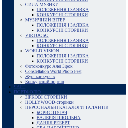
СИЛА МУЗИКИ
ПОЛОЖЕННЯ І ЗАЯВКА
КОНКУРСНІ СТОРІНКИ
МУЗИЧНИЙ ВІТЕР
ПОЛОЖЕННЯ І ЗАЯВКА
КОНКУРСНІ СТОРІНКИ
VIRTUOSO
ПОЛОЖЕННЯ І ЗАЯВКА
КОНКУРСНІ СТОРІНКИ
WORLD VISION
ПОЛОЖЕННЯ І ЗАЯВКА
КОНКУРСНІ СТОРІНКИ
Фотоконкурс Алеї Зірок
Constellation World Photo Fest
Журі конкурсів
Конкурсний портал
ЧАРТ
ПОРТФОЛІО
ЗІРКОВІ СТОРІНКИ
HOLLYWOOD-сторінки
ПЕРСОНАЛЬНІ КАТАЛОГИ ТАЛАНТІВ
БОРИС ПУГАЧ
ВАЛЕРІЯ ШКОЛЬНА
ДАНІІЛ РЕБЕРТ
ЄВА НАБОЙЧЕНКО