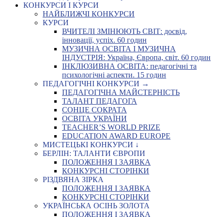
КОНКУРСИ І КУРСИ
НАЙБЛИЖЧІ КОНКУРСИ
КУРСИ
ВЧИТЕЛІ ЗМІНЮЮТЬ СВІТ: досвід,
інновації, успіх. 60 годин
МУЗИЧНА ОСВІТА І МУЗИЧНА
ІНДУСТРІЯ: Україна, Європа, світ. 60 годин
ІНКЛЮЗИВНА ОСВІТА: педагогічні та
психологічні аспекти. 15 годин
ПЕДАГОГІЧНІ КОНКУРСИ →
ПЕДАГОГІЧНА МАЙСТЕРНІСТЬ
ТАЛАНТ ПЕДАГОГА
СОНЦЕ СОКРАТА
ОСВІТА УКРАЇНИ
TEACHER’S WORLD PRIZE
EDUCATION AWARD EUROPE
МИСТЕЦЬКІ КОНКУРСИ ↓
БЕРЛІН: ТАЛАНТИ ЄВРОПИ
ПОЛОЖЕННЯ І ЗАЯВКА
КОНКУРСНІ СТОРІНКИ
РІЗДВЯНА ЗІРКА
ПОЛОЖЕННЯ І ЗАЯВКА
КОНКУРСНІ СТОРІНКИ
УКРАЇНСЬКА ОСІНЬ ЗОЛОТА
ПОЛОЖЕННЯ І ЗАЯВКА