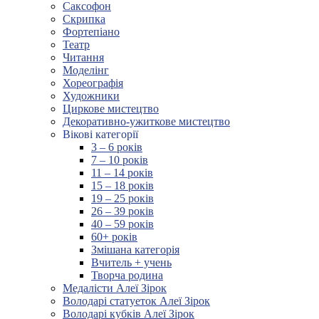
Саксофон
Скрипка
Фортепіано
Театр
Читання
Моделінг
Хореографія
Художники
Циркове мистецтво
Декоративно-ужиткове мистецтво
Вікові категорії
3 – 6 років
7 – 10 років
11 – 14 років
15 – 18 років
19 – 25 років
26 – 39 років
40 – 59 років
60+ років
Змішана категорія
Вчитель + учень
Творча родина
Медалісти Алеї Зірок
Володарі статуеток Алеї Зірок
Володарі кубків Алеї Зірок