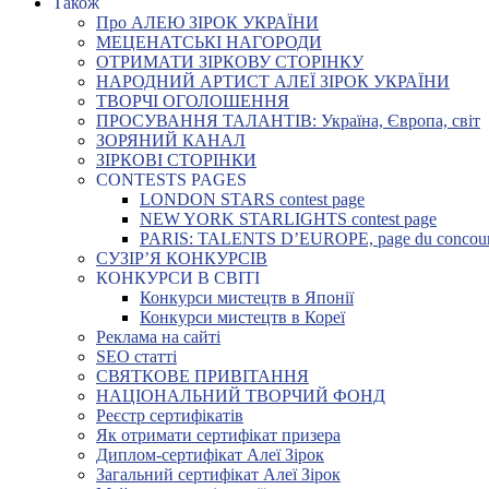
Також
Про АЛЕЮ ЗІРОК УКРАЇНИ
МЕЦЕНАТСЬКІ НАГОРОДИ
ОТРИМАТИ ЗІРКОВУ СТОРІНКУ
НАРОДНИЙ АРТИСТ АЛЕЇ ЗІРОК УКРАЇНИ
ТВОРЧІ ОГОЛОШЕННЯ
ПРОСУВАННЯ ТАЛАНТІВ: Україна, Європа, світ
ЗОРЯНИЙ КАНАЛ
ЗІРКОВІ СТОРІНКИ
CONTESTS PAGES
LONDON STARS contest page
NEW YORK STARLIGHTS contest page
PARIS: TALENTS D’EUROPE, page du concou
СУЗІР’Я КОНКУРСІВ
КОНКУРСИ В СВІТІ
Конкурси мистецтв в Японії
Конкурси мистецтв в Кореї
Реклама на сайті
SEO статті
СВЯТКОВЕ ПРИВІТАННЯ
НАЦІОНАЛЬНИЙ ТВОРЧИЙ ФОНД
Реєстр сертифікатів
Як отримати сертифікат призера
Диплом-сертифікат Алеї Зірок
Загальний сертифікат Алеї Зірок