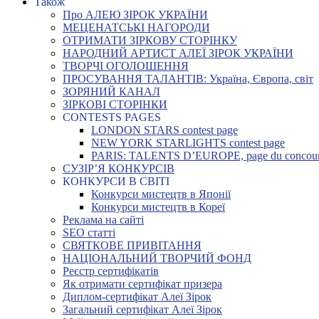
Також
Про АЛЕЮ ЗІРОК УКРАЇНИ
МЕЦЕНАТСЬКІ НАГОРОДИ
ОТРИМАТИ ЗІРКОВУ СТОРІНКУ
НАРОДНИЙ АРТИСТ АЛЕЇ ЗІРОК УКРАЇНИ
ТВОРЧІ ОГОЛОШЕННЯ
ПРОСУВАННЯ ТАЛАНТІВ: Україна, Європа, світ
ЗОРЯНИЙ КАНАЛ
ЗІРКОВІ СТОРІНКИ
CONTESTS PAGES
LONDON STARS contest page
NEW YORK STARLIGHTS contest page
PARIS: TALENTS D’EUROPE, page du concou
СУЗІР’Я КОНКУРСІВ
КОНКУРСИ В СВІТІ
Конкурси мистецтв в Японії
Конкурси мистецтв в Кореї
Реклама на сайті
SEO статті
СВЯТКОВЕ ПРИВІТАННЯ
НАЦІОНАЛЬНИЙ ТВОРЧИЙ ФОНД
Реєстр сертифікатів
Як отримати сертифікат призера
Диплом-сертифікат Алеї Зірок
Загальний сертифікат Алеї Зірок