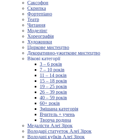
Саксофон
Скрипка
Фортепіано
Театр
Читання
Моделінг
Хореографія
Художники
Циркове мистецтво
Декоративно-ужиткове мистецтво
Вікові категорії
3 – 6 років
7 – 10 років
11 – 14 років
15 – 18 років
19 – 25 років
26 – 39 років
40 – 59 років
60+ років
Змішана категорія
Вчитель + учень
Творча родина
Медалісти Алеї Зірок
Володарі статуеток Алеї Зірок
Володарі кубків Алеї Зірок