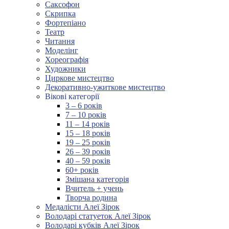
Саксофон
Скрипка
Фортепіано
Театр
Читання
Моделінг
Хореографія
Художники
Циркове мистецтво
Декоративно-ужиткове мистецтво
Вікові категорії
3 – 6 років
7 – 10 років
11 – 14 років
15 – 18 років
19 – 25 років
26 – 39 років
40 – 59 років
60+ років
Змішана категорія
Вчитель + учень
Творча родина
Медалісти Алеї Зірок
Володарі статуеток Алеї Зірок
Володарі кубків Алеї Зірок