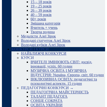
15 – 18 років
19 – 25 років
26 – 39 років
40 – 59 років
60+ років
Змішана категорія
Вчитель + учень
Творча родина
Медалісти Алеї Зірок
Володарі статуеток Алеї Зірок
Володарі кубків Алеї Зірок
КОНКУРСИ І КУРСИ
НАЙБЛИЖЧІ КОНКУРСИ
КУРСИ
ВЧИТЕЛІ ЗМІНЮЮТЬ СВІТ: досвід,
інновації, успіх. 60 годин
МУЗИЧНА ОСВІТА І МУЗИЧНА
ІНДУСТРІЯ: Україна, Європа, світ. 60 годин
ІНКЛЮЗИВНА ОСВІТА: педагогічні та
психологічні аспекти. 15 годин
ПЕДАГОГІЧНІ КОНКУРСИ →
ПЕДАГОГІЧНА МАЙСТЕРНІСТЬ
ТАЛАНТ ПЕДАГОГА
СОНЦЕ СОКРАТА
ОСВІТА УКРАЇНИ