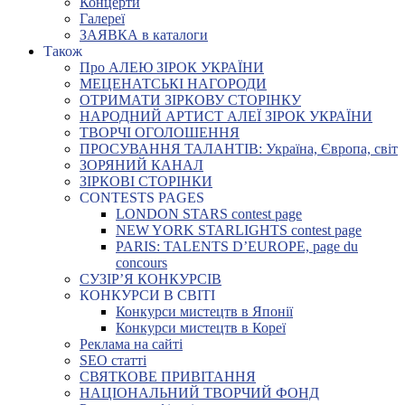
Концерти
Галереї
ЗАЯВКА в каталоги
Також
Про АЛЕЮ ЗІРОК УКРАЇНИ
МЕЦЕНАТСЬКІ НАГОРОДИ
ОТРИМАТИ ЗІРКОВУ СТОРІНКУ
НАРОДНИЙ АРТИСТ АЛЕЇ ЗІРОК УКРАЇНИ
ТВОРЧІ ОГОЛОШЕННЯ
ПРОСУВАННЯ ТАЛАНТІВ: Україна, Європа, світ
ЗОРЯНИЙ КАНАЛ
ЗІРКОВІ СТОРІНКИ
CONTESTS PAGES
LONDON STARS contest page
NEW YORK STARLIGHTS contest page
PARIS: TALENTS D’EUROPE, page du
concours
СУЗІР’Я КОНКУРСІВ
КОНКУРСИ В СВІТІ
Конкурси мистецтв в Японії
Конкурси мистецтв в Кореї
Реклама на сайті
SEO статті
СВЯТКОВЕ ПРИВІТАННЯ
НАЦІОНАЛЬНИЙ ТВОРЧИЙ ФОНД