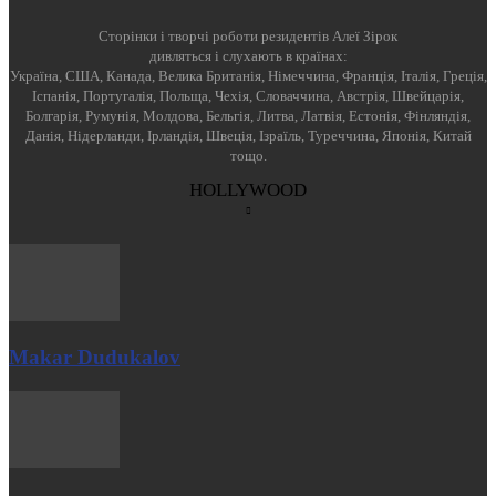
Cторінки і творчі роботи резидентів Алеї Зірок
дивляться і слухають в країнах:
Україна, США, Канада, Велика Британія, Німеччина, Франція, Італія, Греція,
Іспанія, Португалія, Польща, Чехія, Словаччина, Австрія, Швейцарія,
Болгарія, Румунія, Молдова, Бельгія, Литва, Латвія, Естонія, Фінляндія,
Данія, Нідерланди, Ірландія, Швеція, Ізраїль, Туреччина, Японія, Китай
тощо.
HOLLYWOOD
Makar Dudukalov