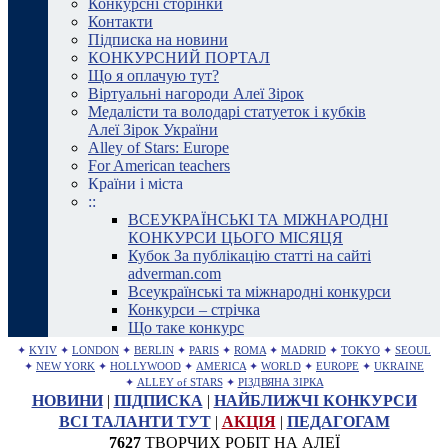
Конкурсні сторінки
Контакти
Підписка на новини
КОНКУРСНИЙ ПОРТАЛ
Що я оплачую тут?
Віртуальні нагороди Алеї Зірок
Медалісти та володарі статуеток і кубків
Алеї Зірок України
Alley of Stars: Europe
For American teachers
Країни і міста
::
ВСЕУКРАЇНСЬКІ ТА МІЖНАРОДНІ
КОНКУРСИ ЦЬОГО МІСЯЦЯ
Кубок За публікацію статті на сайті
adverman.com
Всеукраїнські та міжнародні конкурси
Конкурси – стрічка
Що таке конкурс
✦
KYIV
✦
LONDON
✦
BERLIN
✦
PARIS
✦
ROMA
✦
MADRID
✦
TOKYO
✦
SEOUL
✦
NEW YORK
✦
HOLLYWOOD
✦
AMERICA
✦
WORLD
✦
EUROPE
✦
UKRAINE
✦
ALLEY of STARS
✦
РІЗДВЯНА ЗІРКА
НОВИНИ
|
ПІДПИСКА
|
НАЙБЛИЖЧІ КОНКУРСИ
ВСІ ТАЛАНТИ ТУТ
|
АКЦІЯ
|
ПЕДАГОГАМ
7627
ТВОРЧИХ РОБІТ НА АЛЕЇ