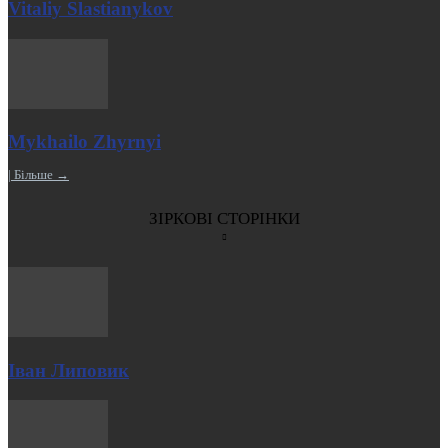
Vitaliy Slastianykov
Mykhailo Zhyrnyi
| Більше →
ЗІРКОВІ СТОРІНКИ
Іван Липовик