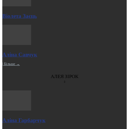
Віолета Заєць
Аліна Савчук
| Більше →
АЛЕЯ ЗІРОК
Аліна Гарбарчук