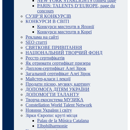
NEW YORK STARLIGHTS contest page
PARIS: TALENTS D’EUROPE, page du
concours
СУЗІР’Я КОНКУРСІВ
КОНКУРСИ В СВІТІ
Конкурси мистецтв в Японії
Конкурси мистецтв в Кореї
Реклама на сайті
SEO статті
СВЯТКОВЕ ПРИВІТАННЯ
НАЦІОНАЛЬНИЙ ТВОРЧИЙ ФОНД
Реєстр сертифікатів
Як отримати сертифікат призера
Диплом-сертифікат Алеї Зірок
Загальний сертифікат Алеї Зірок
Майстер-класи і лекції
Продати пісню, музику, картину
ДОПОМОГА ДІТЯМ УКРАЇНИ
ДОПОМОГТИ ТАЛАНТУ
Творча екосистема МУЗИКА
Constellation World Talent Network
Новини України і світу
Зірки Європи: круті місця
Palau de la Música Catalana
Elbphilharmonie