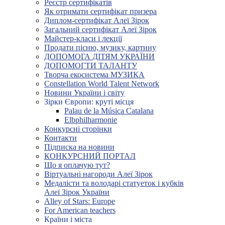
Реєстр сертифікатів
Як отримати сертифікат призера
Диплом-сертифікат Алеї Зірок
Загальний сертифікат Алеї Зірок
Майстер-класи і лекції
Продати пісню, музику, картину
ДОПОМОГА ДІТЯМ УКРАЇНИ
ДОПОМОГТИ ТАЛАНТУ
Творча екосистема МУЗИКА
Constellation World Talent Network
Новини України і світу
Зірки Європи: круті місця
Palau de la Música Catalana
Elbphilharmonie
Конкурсні сторінки
Контакти
Підписка на новини
КОНКУРСНИЙ ПОРТАЛ
Що я оплачую тут?
Віртуальні нагороди Алеї Зірок
Медалісти та володарі статуеток і кубків
Алеї Зірок України
Alley of Stars: Europe
For American teachers
Країни і міста