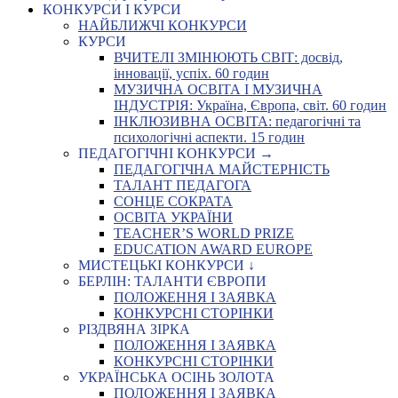
КОНКУРСИ І КУРСИ
НАЙБЛИЖЧІ КОНКУРСИ
КУРСИ
ВЧИТЕЛІ ЗМІНЮЮТЬ СВІТ: досвід,
інновації, успіх. 60 годин
МУЗИЧНА ОСВІТА І МУЗИЧНА
ІНДУСТРІЯ: Україна, Європа, світ. 60 годин
ІНКЛЮЗИВНА ОСВІТА: педагогічні та
психологічні аспекти. 15 годин
ПЕДАГОГІЧНІ КОНКУРСИ →
ПЕДАГОГІЧНА МАЙСТЕРНІСТЬ
ТАЛАНТ ПЕДАГОГА
СОНЦЕ СОКРАТА
ОСВІТА УКРАЇНИ
TEACHER’S WORLD PRIZE
EDUCATION AWARD EUROPE
МИСТЕЦЬКІ КОНКУРСИ ↓
БЕРЛІН: ТАЛАНТИ ЄВРОПИ
ПОЛОЖЕННЯ І ЗАЯВКА
КОНКУРСНІ СТОРІНКИ
РІЗДВЯНА ЗІРКА
ПОЛОЖЕННЯ І ЗАЯВКА
КОНКУРСНІ СТОРІНКИ
УКРАЇНСЬКА ОСІНЬ ЗОЛОТА
ПОЛОЖЕННЯ І ЗАЯВКА