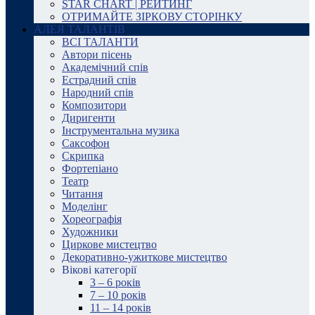
STAR CHART | РЕЙТИНГ
ОТРИМАЙТЕ ЗІРКОВУ СТОРІНКУ
АЛЕЯ ТАЛАНТІВ
ВСІ ТАЛАНТИ
Автори пісень
Академічний спів
Естрадний спів
Народний спів
Композитори
Диригенти
Інструментальна музика
Саксофон
Скрипка
Фортепіано
Театр
Читання
Моделінг
Хореографія
Художники
Циркове мистецтво
Декоративно-ужиткове мистецтво
Вікові категорії
3 – 6 років
7 – 10 років
11 – 14 років