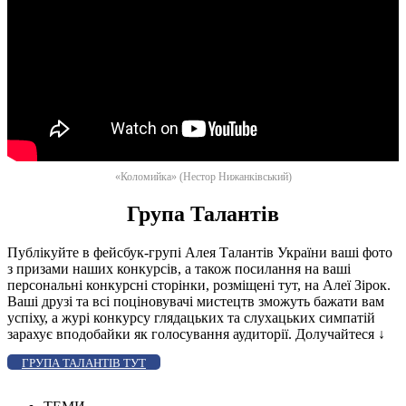
«Коломийка» (Нестор Нижанківський)
Група Талантів
Публікуйте в фейсбук-групі Алея Талантів України ваші фото
з призами наших конкурсів, а також посилання на ваші
персональні конкурсні сторінки, розміщені тут, на Алеї Зірок.
Ваші друзі та всі поціновувачі мистецтв зможуть бажати вам
успіху, а журі конкурсу глядацьких та слухацьких симпатій
зарахує вподобайки як голосування аудиторії. Долучайтеся
↓
ГРУПА ТАЛАНТІВ ТУТ