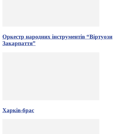
Оркестр народних інструментів “Віртуози
Закарпаття”
Харків-брас