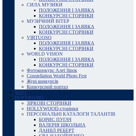
СИЛА МУЗИКИ
ПОЛОЖЕННЯ І ЗАЯВКА
КОНКУРСНІ СТОРІНКИ
МУЗИЧНИЙ ВІТЕР
ПОЛОЖЕННЯ І ЗАЯВКА
КОНКУРСНІ СТОРІНКИ
VIRTUOSO
ПОЛОЖЕННЯ І ЗАЯВКА
КОНКУРСНІ СТОРІНКИ
WORLD VISION
ПОЛОЖЕННЯ І ЗАЯВКА
КОНКУРСНІ СТОРІНКИ
Фотоконкурс Алеї Зірок
Constellation World Photo Fest
Журі конкурсів
Конкурсний портал
ЧАРТ
ПОРТФОЛІО
ЗІРКОВІ СТОРІНКИ
HOLLYWOOD-сторінки
ПЕРСОНАЛЬНІ КАТАЛОГИ ТАЛАНТІВ
БОРИС ПУГАЧ
ВАЛЕРІЯ ШКОЛЬНА
ДАНІІЛ РЕБЕРТ
ЄВА НАБОЙЧЕНКО