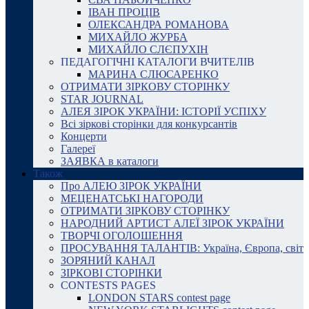
ІВАН ПРОЦІВ
ОЛЕКСАНДРА РОМАНОВА
МИХАЙЛО ЖУРБА
МИХАЙЛО СЛЄПУХІН
ПЕДАГОГІЧНІ КАТАЛОГИ ВЧИТЕЛІВ
МАРИНА СЛЮСАРЕНКО
ОТРИМАТИ ЗІРКОВУ СТОРІНКУ
STAR JOURNAL
АЛЕЯ ЗІРОК УКРАЇНИ: ІСТОРІЇ УСПІХУ
Всі зіркові сторінки для конкурсантів
Концерти
Галереї
ЗАЯВКА в каталоги
Також
Про АЛЕЮ ЗІРОК УКРАЇНИ
МЕЦЕНАТСЬКІ НАГОРОДИ
ОТРИМАТИ ЗІРКОВУ СТОРІНКУ
НАРОДНИЙ АРТИСТ АЛЕЇ ЗІРОК УКРАЇНИ
ТВОРЧІ ОГОЛОШЕННЯ
ПРОСУВАННЯ ТАЛАНТІВ: Україна, Європа, світ
ЗОРЯНИЙ КАНАЛ
ЗІРКОВІ СТОРІНКИ
CONTESTS PAGES
LONDON STARS contest page