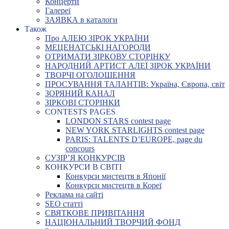
Концерти
Галереї
ЗАЯВКА в каталоги
Також
Про АЛЕЮ ЗІРОК УКРАЇНИ
МЕЦЕНАТСЬКІ НАГОРОДИ
ОТРИМАТИ ЗІРКОВУ СТОРІНКУ
НАРОДНИЙ АРТИСТ АЛЕЇ ЗІРОК УКРАЇНИ
ТВОРЧІ ОГОЛОШЕННЯ
ПРОСУВАННЯ ТАЛАНТІВ: Україна, Європа, світ
ЗОРЯНИЙ КАНАЛ
ЗІРКОВІ СТОРІНКИ
CONTESTS PAGES
LONDON STARS contest page
NEW YORK STARLIGHTS contest page
PARIS: TALENTS D’EUROPE, page du
concours
СУЗІР’Я КОНКУРСІВ
КОНКУРСИ В СВІТІ
Конкурси мистецтв в Японії
Конкурси мистецтв в Кореї
Реклама на сайті
SEO статті
СВЯТКОВЕ ПРИВІТАННЯ
НАЦІОНАЛЬНИЙ ТВОРЧИЙ ФОНД