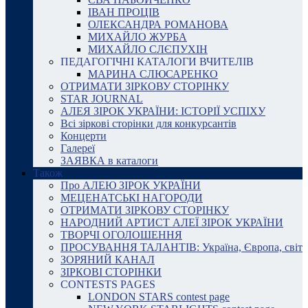
ІВАН ПРОЦІВ
ОЛЕКСАНДРА РОМАНОВА
МИХАЙЛО ЖУРБА
МИХАЙЛО СЛЄПУХІН
ПЕДАГОГІЧНІ КАТАЛОГИ ВЧИТЕЛІВ
МАРИНА СЛЮСАРЕНКО
ОТРИМАТИ ЗІРКОВУ СТОРІНКУ
STAR JOURNAL
АЛЕЯ ЗІРОК УКРАЇНИ: ІСТОРІЇ УСПІХУ
Всі зіркові сторінки для конкурсантів
Концерти
Галереї
ЗАЯВКА в каталоги
Також
Про АЛЕЮ ЗІРОК УКРАЇНИ
МЕЦЕНАТСЬКІ НАГОРОДИ
ОТРИМАТИ ЗІРКОВУ СТОРІНКУ
НАРОДНИЙ АРТИСТ АЛЕЇ ЗІРОК УКРАЇНИ
ТВОРЧІ ОГОЛОШЕННЯ
ПРОСУВАННЯ ТАЛАНТІВ: Україна, Європа, світ
ЗОРЯНИЙ КАНАЛ
ЗІРКОВІ СТОРІНКИ
CONTESTS PAGES
LONDON STARS contest page