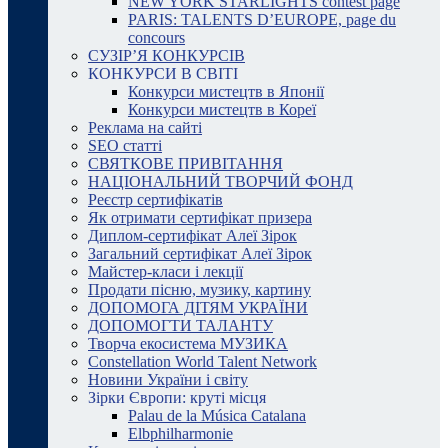
NEW YORK STARLIGHTS contest page
PARIS: TALENTS D’EUROPE, page du
concours
СУЗІР’Я КОНКУРСІВ
КОНКУРСИ В СВІТІ
Конкурси мистецтв в Японії
Конкурси мистецтв в Кореї
Реклама на сайті
SEO статті
СВЯТКОВЕ ПРИВІТАННЯ
НАЦІОНАЛЬНИЙ ТВОРЧИЙ ФОНД
Реєстр сертифікатів
Як отримати сертифікат призера
Диплом-сертифікат Алеї Зірок
Загальний сертифікат Алеї Зірок
Майстер-класи і лекції
Продати пісню, музику, картину
ДОПОМОГА ДІТЯМ УКРАЇНИ
ДОПОМОГТИ ТАЛАНТУ
Творча екосистема МУЗИКА
Constellation World Talent Network
Новини України і світу
Зірки Європи: круті місця
Palau de la Música Catalana
Elbphilharmonie