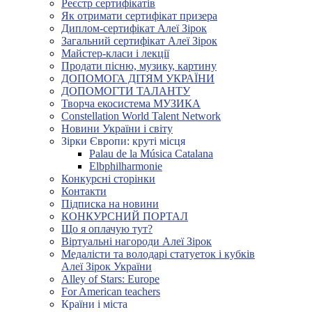
Реєстр сертифікатів
Як отримати сертифікат призера
Диплом-сертифікат Алеї Зірок
Загальний сертифікат Алеї Зірок
Майстер-класи і лекції
Продати пісню, музику, картину
ДОПОМОГА ДІТЯМ УКРАЇНИ
ДОПОМОГТИ ТАЛАНТУ
Творча екосистема МУЗИКА
Constellation World Talent Network
Новини України і світу
Зірки Європи: круті місця
Palau de la Música Catalana
Elbphilharmonie
Конкурсні сторінки
Контакти
Підписка на новини
КОНКУРСНИЙ ПОРТАЛ
Що я оплачую тут?
Віртуальні нагороди Алеї Зірок
Медалісти та володарі статуеток і кубків
Алеї Зірок України
Alley of Stars: Europe
For American teachers
Країни і міста