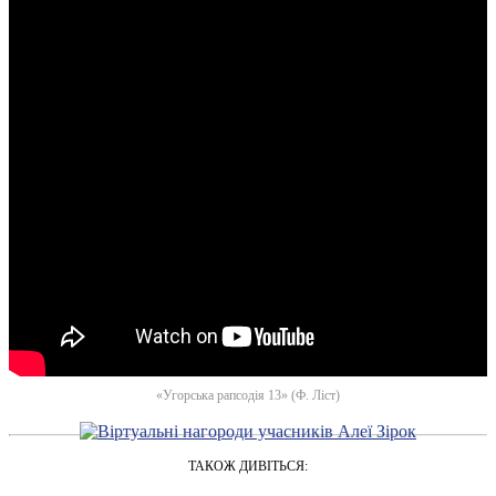
«Угорська рапсодія 13» (Ф. Ліст)
ТАКОЖ ДИВІТЬСЯ: