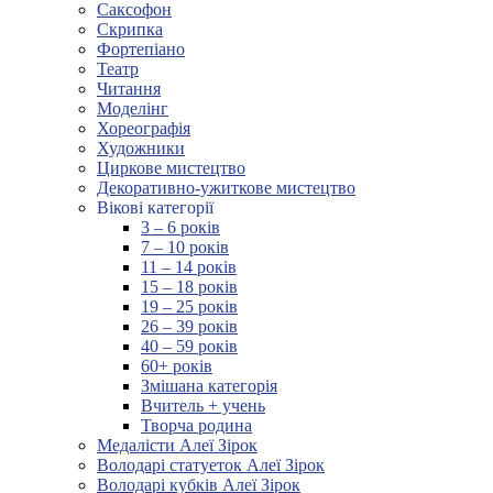
Саксофон
Скрипка
Фортепіано
Театр
Читання
Моделінг
Хореографія
Художники
Циркове мистецтво
Декоративно-ужиткове мистецтво
Вікові категорії
3 – 6 років
7 – 10 років
11 – 14 років
15 – 18 років
19 – 25 років
26 – 39 років
40 – 59 років
60+ років
Змішана категорія
Вчитель + учень
Творча родина
Медалісти Алеї Зірок
Володарі статуеток Алеї Зірок
Володарі кубків Алеї Зірок