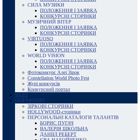
СИЛА МУЗИКИ
ПОЛОЖЕННЯ І ЗАЯВКА
КОНКУРСНІ СТОРІНКИ
МУЗИЧНИЙ ВІТЕР
ПОЛОЖЕННЯ І ЗАЯВКА
КОНКУРСНІ СТОРІНКИ
VIRTUOSO
ПОЛОЖЕННЯ І ЗАЯВКА
КОНКУРСНІ СТОРІНКИ
WORLD VISION
ПОЛОЖЕННЯ І ЗАЯВКА
КОНКУРСНІ СТОРІНКИ
Фотоконкурс Алеї Зірок
Constellation World Photo Fest
Журі конкурсів
Конкурсний портал
ЧАРТ
ПОРТФОЛІО
ЗІРКОВІ СТОРІНКИ
HOLLYWOOD-сторінки
ПЕРСОНАЛЬНІ КАТАЛОГИ ТАЛАНТІВ
БОРИС ПУГАЧ
ВАЛЕРІЯ ШКОЛЬНА
ДАНІІЛ РЕБЕРТ
ЄВА НАБОЙЧЕНКО