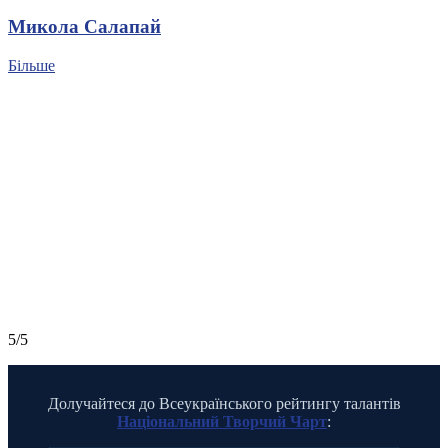
Микола Салапай
Більше
5/5
Долучайтеся до Всеукраїнського рейтингу талантів
Національний Творчий Чарт
: