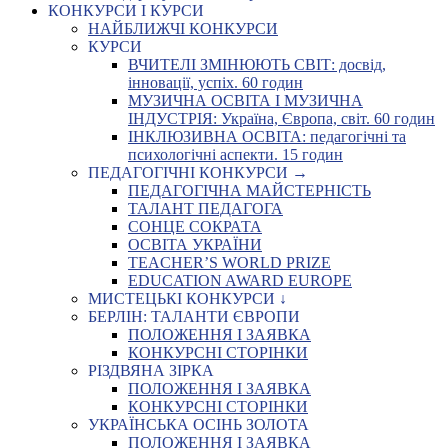
КОНКУРСИ І КУРСИ
НАЙБЛИЖЧІ КОНКУРСИ
КУРСИ
ВЧИТЕЛІ ЗМІНЮЮТЬ СВІТ: досвід,
інновації, успіх. 60 годин
МУЗИЧНА ОСВІТА І МУЗИЧНА
ІНДУСТРІЯ: Україна, Європа, світ. 60 годин
ІНКЛЮЗИВНА ОСВІТА: педагогічні та
психологічні аспекти. 15 годин
ПЕДАГОГІЧНІ КОНКУРСИ →
ПЕДАГОГІЧНА МАЙСТЕРНІСТЬ
ТАЛАНТ ПЕДАГОГА
СОНЦЕ СОКРАТА
ОСВІТА УКРАЇНИ
TEACHER’S WORLD PRIZE
EDUCATION AWARD EUROPE
МИСТЕЦЬКІ КОНКУРСИ ↓
БЕРЛІН: ТАЛАНТИ ЄВРОПИ
ПОЛОЖЕННЯ І ЗАЯВКА
КОНКУРСНІ СТОРІНКИ
РІЗДВЯНА ЗІРКА
ПОЛОЖЕННЯ І ЗАЯВКА
КОНКУРСНІ СТОРІНКИ
УКРАЇНСЬКА ОСІНЬ ЗОЛОТА
ПОЛОЖЕННЯ І ЗАЯВКА