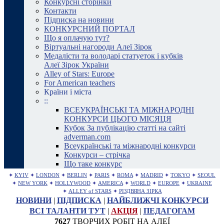
Конкурсні сторінки
Контакти
Підписка на новини
КОНКУРСНИЙ ПОРТАЛ
Що я оплачую тут?
Віртуальні нагороди Алеї Зірок
Медалісти та володарі статуеток і кубків
Алеї Зірок України
Alley of Stars: Europe
For American teachers
Країни і міста
::
ВСЕУКРАЇНСЬКІ ТА МІЖНАРОДНІ
КОНКУРСИ ЦЬОГО МІСЯЦЯ
Кубок За публікацію статті на сайті
adverman.com
Всеукраїнські та міжнародні конкурси
Конкурси – стрічка
Що таке конкурс
✦
KYIV
✦
LONDON
✦
BERLIN
✦
PARIS
✦
ROMA
✦
MADRID
✦
TOKYO
✦
SEOUL
✦
NEW YORK
✦
HOLLYWOOD
✦
AMERICA
✦
WORLD
✦
EUROPE
✦
UKRAINE
✦
ALLEY of STARS
✦
РІЗДВЯНА ЗІРКА
НОВИНИ
|
ПІДПИСКА
|
НАЙБЛИЖЧІ КОНКУРСИ
ВСІ ТАЛАНТИ ТУТ
|
АКЦІЯ
|
ПЕДАГОГАМ
7627
ТВОРЧИХ РОБІТ НА АЛЕЇ