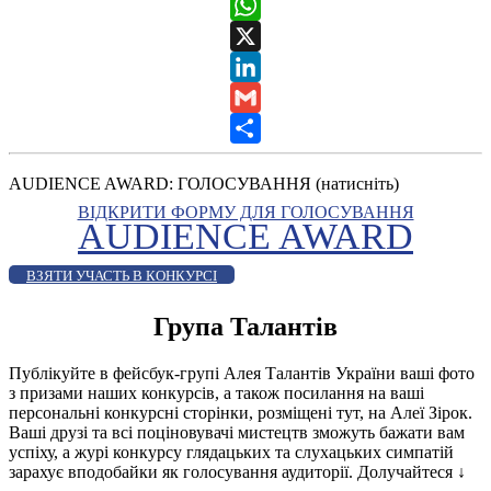
Messenger
WhatsApp
X
LinkedIn
Gmail
Share
AUDIENCE AWARD: ГОЛОСУВАННЯ (натисніть)
ВІДКРИТИ ФОРМУ ДЛЯ ГОЛОСУВАННЯ
AUDIENCE AWARD
ВЗЯТИ УЧАСТЬ В КОНКУРСІ
Група Талантів
Публікуйте в фейсбук-групі Алея Талантів України ваші фото
з призами наших конкурсів, а також посилання на ваші
персональні конкурсні сторінки, розміщені тут, на Алеї Зірок.
Ваші друзі та всі поціновувачі мистецтв зможуть бажати вам
успіху, а журі конкурсу глядацьких та слухацьких симпатій
зарахує вподобайки як голосування аудиторії. Долучайтеся
↓