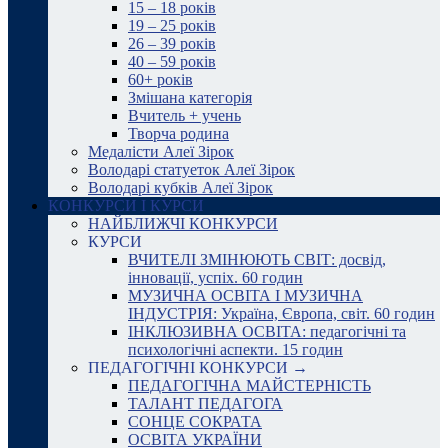
15 – 18 років
19 – 25 років
26 – 39 років
40 – 59 років
60+ років
Змішана категорія
Вчитель + учень
Творча родина
Медалісти Алеї Зірок
Володарі статуеток Алеї Зірок
Володарі кубків Алеї Зірок
КОНКУРСИ І КУРСИ
НАЙБЛИЖЧІ КОНКУРСИ
КУРСИ
ВЧИТЕЛІ ЗМІНЮЮТЬ СВІТ: досвід,
інновації, успіх. 60 годин
МУЗИЧНА ОСВІТА І МУЗИЧНА
ІНДУСТРІЯ: Україна, Європа, світ. 60 годин
ІНКЛЮЗИВНА ОСВІТА: педагогічні та
психологічні аспекти. 15 годин
ПЕДАГОГІЧНІ КОНКУРСИ →
ПЕДАГОГІЧНА МАЙСТЕРНІСТЬ
ТАЛАНТ ПЕДАГОГА
СОНЦЕ СОКРАТА
ОСВІТА УКРАЇНИ