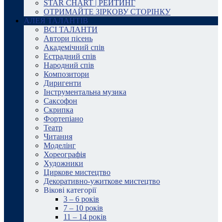
STAR CHART | РЕЙТИНГ
ОТРИМАЙТЕ ЗІРКОВУ СТОРІНКУ
АЛЕЯ ТАЛАНТІВ
ВСІ ТАЛАНТИ
Автори пісень
Академічний спів
Естрадний спів
Народний спів
Композитори
Диригенти
Інструментальна музика
Саксофон
Скрипка
Фортепіано
Театр
Читання
Моделінг
Хореографія
Художники
Циркове мистецтво
Декоративно-ужиткове мистецтво
Вікові категорії
3 – 6 років
7 – 10 років
11 – 14 років