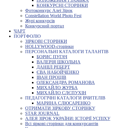
ПОЛОЖЕННЯ І ЗАЯВКА
КОНКУРСНІ СТОРІНКИ
Фотоконкурс Алеї Зірок
Constellation World Photo Fest
Журі конкурсів
Конкурсний портал
ЧАРТ
ПОРТФОЛІО
ЗІРКОВІ СТОРІНКИ
HOLLYWOOD-сторінки
ПЕРСОНАЛЬНІ КАТАЛОГИ ТАЛАНТІВ
БОРИС ПУГАЧ
ВАЛЕРІЯ ШКОЛЬНА
ДАНІІЛ РЕБЕРТ
ЄВА НАБОЙЧЕНКО
ІВАН ПРОЦІВ
ОЛЕКСАНДРА РОМАНОВА
МИХАЙЛО ЖУРБА
МИХАЙЛО СЛЄПУХІН
ПЕДАГОГІЧНІ КАТАЛОГИ ВЧИТЕЛІВ
МАРИНА СЛЮСАРЕНКО
ОТРИМАТИ ЗІРКОВУ СТОРІНКУ
STAR JOURNAL
АЛЕЯ ЗІРОК УКРАЇНИ: ІСТОРІЇ УСПІХУ
Всі зіркові сторінки для конкурсантів