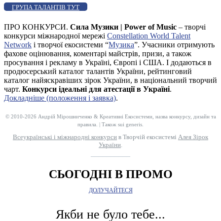
ГРУПА ТАЛАНТІВ ТУТ
ПРО КОНКУРСИ.
Сила Музики | Power of Music
– творчі
конкурси міжнародної мережі
Constellation World Talent
Network
і творчої екосистеми “
Музика
”. Учасники отримують
фахове оцінювання, коментарі майстрів, призи, а також
просування і рекламу в Україні, Європі і США. І додаються в
продюсерський каталог талантів України, рейтинговий
каталог найяскравіших зірок України, в національний творчий
чарт.
Конкурси ідеальні для атестації в Україні
.
Докладніше (положення і заявка)
.
© 2010-2026 Андрій Мірошниченко & Креативні Екосистеми, назва конкурсу, дизайн та
правила. | Також sui generis.
Всеукраїнські і міжнародні конкурси
в Творчій екосистемі
Алея Зірок
України
.
__________
СЬОГОДНІ В ПРОМО
ДОЛУЧАЙТЕСЯ
Якби не було тебе...