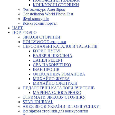
ПОЛОЖЕННЯ І ЗАЯВКА
КОНКУРСНІ СТОРІНКИ
Фотоконкурс Алеї Зірок
Constellation World Photo Fest
Журі конкурсів
Конкурсний портал
ЧАРТ
ПОРТФОЛІО
ЗІРКОВІ СТОРІНКИ
HOLLYWOOD-сторінки
ПЕРСОНАЛЬНІ КАТАЛОГИ ТАЛАНТІВ
БОРИС ПУГАЧ
ВАЛЕРІЯ ШКОЛЬНА
ДАНІІЛ РЕБЕРТ
ЄВА НАБОЙЧЕНКО
ІВАН ПРОЦІВ
ОЛЕКСАНДРА РОМАНОВА
МИХАЙЛО ЖУРБА
МИХАЙЛО СЛЄПУХІН
ПЕДАГОГІЧНІ КАТАЛОГИ ВЧИТЕЛІВ
МАРИНА СЛЮСАРЕНКО
ОТРИМАТИ ЗІРКОВУ СТОРІНКУ
STAR JOURNAL
АЛЕЯ ЗІРОК УКРАЇНИ: ІСТОРІЇ УСПІХУ
Всі зіркові сторінки для конкурсантів