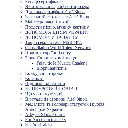
Реєстр сертифікатів
Як отримати сертифікат призера
Диплом-сертифікат Алеї Зірок
Загальний сертифікат Алеї Зірок
Майстер-класи і лекції
Продати пісню, музику, картину
ДОПОМОГА ДІТЯМ УКРАЇНИ
ДОПОМОГТИ ТАЛАНТУ
Творча екосистема МУЗИКА
Constellation World Talent Network
Новини України і світу
Зірки Європи: круті місця
Palau de la Música Catalana
Elbphilharmonie
Конкурсні сторінки
Контакти
Підписка на новини
КОНКУРСНИЙ ПОРТАЛ
Що я оплачую тут?
Віртуальні нагороди Алеї Зірок
Медалісти та володарі статуеток і кубків
Алеї Зірок України
Alley of Stars: Europe
For American teachers
Країни і міста