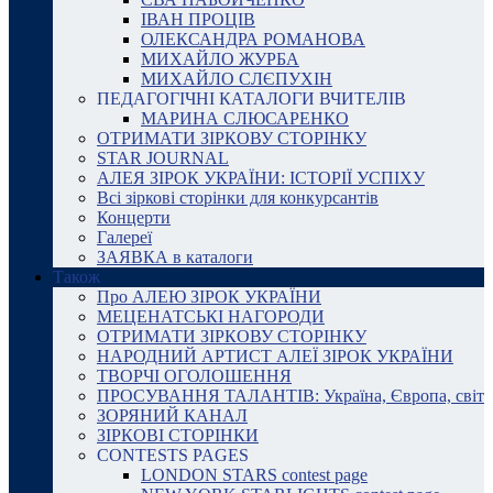
ІВАН ПРОЦІВ
ОЛЕКСАНДРА РОМАНОВА
МИХАЙЛО ЖУРБА
МИХАЙЛО СЛЄПУХІН
ПЕДАГОГІЧНІ КАТАЛОГИ ВЧИТЕЛІВ
МАРИНА СЛЮСАРЕНКО
ОТРИМАТИ ЗІРКОВУ СТОРІНКУ
STAR JOURNAL
АЛЕЯ ЗІРОК УКРАЇНИ: ІСТОРІЇ УСПІХУ
Всі зіркові сторінки для конкурсантів
Концерти
Галереї
ЗАЯВКА в каталоги
Також
Про АЛЕЮ ЗІРОК УКРАЇНИ
МЕЦЕНАТСЬКІ НАГОРОДИ
ОТРИМАТИ ЗІРКОВУ СТОРІНКУ
НАРОДНИЙ АРТИСТ АЛЕЇ ЗІРОК УКРАЇНИ
ТВОРЧІ ОГОЛОШЕННЯ
ПРОСУВАННЯ ТАЛАНТІВ: Україна, Європа, світ
ЗОРЯНИЙ КАНАЛ
ЗІРКОВІ СТОРІНКИ
CONTESTS PAGES
LONDON STARS contest page