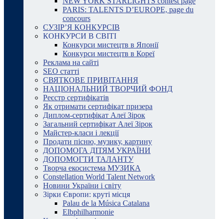
NEW YORK STARLIGHTS contest page
PARIS: TALENTS D’EUROPE, page du
concours
СУЗІР’Я КОНКУРСІВ
КОНКУРСИ В СВІТІ
Конкурси мистецтв в Японії
Конкурси мистецтв в Кореї
Реклама на сайті
SEO статті
СВЯТКОВЕ ПРИВІТАННЯ
НАЦІОНАЛЬНИЙ ТВОРЧИЙ ФОНД
Реєстр сертифікатів
Як отримати сертифікат призера
Диплом-сертифікат Алеї Зірок
Загальний сертифікат Алеї Зірок
Майстер-класи і лекції
Продати пісню, музику, картину
ДОПОМОГА ДІТЯМ УКРАЇНИ
ДОПОМОГТИ ТАЛАНТУ
Творча екосистема МУЗИКА
Constellation World Talent Network
Новини України і світу
Зірки Європи: круті місця
Palau de la Música Catalana
Elbphilharmonie