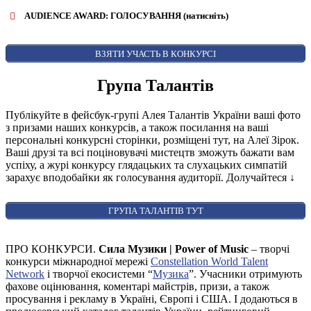
AUDIENCE AWARD: ГОЛОСУВАННЯ (натисніть)
ВІДКРИТИ ФОРМУ ДЛЯ ГОЛОСУВАННЯ
AUDIENCE AWARD
ВЗЯТИ УЧАСТЬ В КОНКУРСІ
Група Талантів
Публікуйте в фейсбук-групі Алея Талантів України ваші фото
з призами наших конкурсів, а також посилання на ваші
персональні конкурсні сторінки, розміщені тут, на Алеї Зірок.
Ваші друзі та всі поціновувачі мистецтв зможуть бажати вам
успіху, а журі конкурсу глядацьких та слухацьких симпатій
зарахує вподобайки як голосування аудиторії. Долучайтеся
↓
ГРУПА ТАЛАНТІВ ТУТ
ПРО КОНКУРСИ.
Сила Музики | Power of Music
– творчі
конкурси міжнародної мережі
Constellation World Talent
Network
і творчої екосистеми “
Музика
”. Учасники отримують
фахове оцінювання, коментарі майстрів, призи, а також
просування і рекламу в Україні, Європі і США. І додаються в