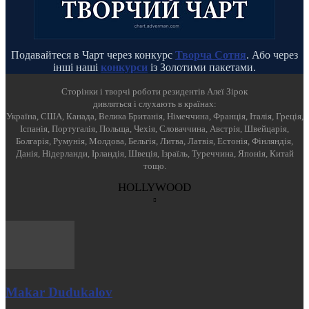
Подавайтеся в Чарт через конкурс
Творча Сотня
. Або через
інші наші
конкурси
із Золотими пакетами.
Cторінки і творчі роботи резидентів Алеї Зірок
дивляться і слухають в країнах:
Україна, США, Канада, Велика Британія, Німеччина, Франція, Італія, Греція,
Іспанія, Португалія, Польща, Чехія, Словаччина, Австрія, Швейцарія,
Болгарія, Румунія, Молдова, Бельгія, Литва, Латвія, Естонія, Фінляндія,
Данія, Нідерланди, Ірландія, Швеція, Ізраїль, Туреччина, Японія, Китай
тощо.
HOLLYWOOD
Makar Dudukalov