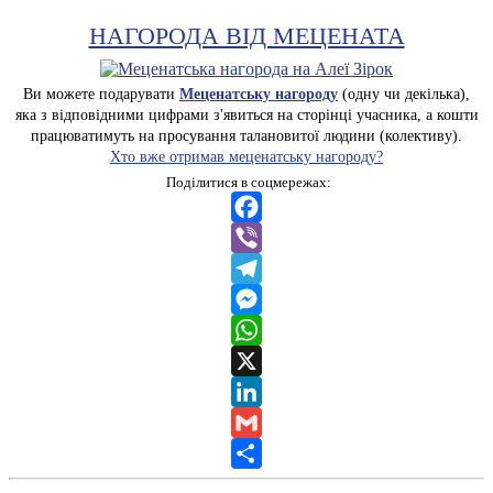
НАГОРОДА ВІД МЕЦЕНАТА
Ви можете подарувати
Меценатську нагороду
(одну чи декілька),
яка з відповідними цифрами з'явиться на сторінці учасника, а кошти
працюватимуть на просування талановитої людини (колективу).
Хто вже отримав меценатську нагороду?
Поділитися в соцмережах:
Facebook
Viber
Telegram
Messenger
WhatsApp
X
LinkedIn
Gmail
Share