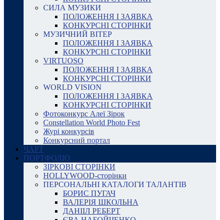
СИЛА МУЗИКИ
ПОЛОЖЕННЯ І ЗАЯВКА
КОНКУРСНІ СТОРІНКИ
МУЗИЧНИЙ ВІТЕР
ПОЛОЖЕННЯ І ЗАЯВКА
КОНКУРСНІ СТОРІНКИ
VIRTUOSO
ПОЛОЖЕННЯ І ЗАЯВКА
КОНКУРСНІ СТОРІНКИ
WORLD VISION
ПОЛОЖЕННЯ І ЗАЯВКА
КОНКУРСНІ СТОРІНКИ
Фотоконкурс Алеї Зірок
Constellation World Photo Fest
Журі конкурсів
Конкурсний портал
ЧАРТ
ПОРТФОЛІО
ЗІРКОВІ СТОРІНКИ
HOLLYWOOD-сторінки
ПЕРСОНАЛЬНІ КАТАЛОГИ ТАЛАНТІВ
БОРИС ПУГАЧ
ВАЛЕРІЯ ШКОЛЬНА
ДАНІІЛ РЕБЕРТ
ЄВА НАБОЙЧЕНКО