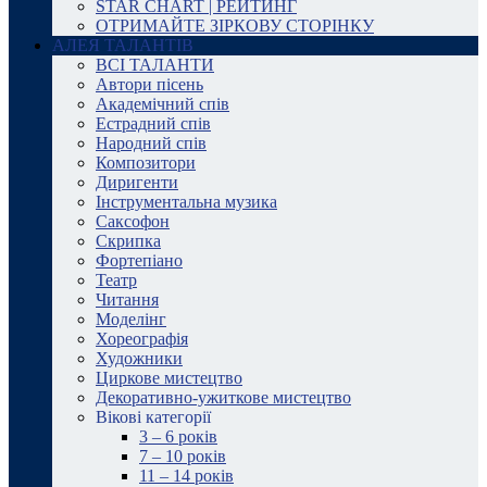
STAR CHART | РЕЙТИНГ
ОТРИМАЙТЕ ЗІРКОВУ СТОРІНКУ
АЛЕЯ ТАЛАНТІВ
ВСІ ТАЛАНТИ
Автори пісень
Академічний спів
Естрадний спів
Народний спів
Композитори
Диригенти
Інструментальна музика
Саксофон
Скрипка
Фортепіано
Театр
Читання
Моделінг
Хореографія
Художники
Циркове мистецтво
Декоративно-ужиткове мистецтво
Вікові категорії
3 – 6 років
7 – 10 років
11 – 14 років