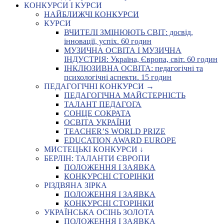
КОНКУРСИ І КУРСИ
НАЙБЛИЖЧІ КОНКУРСИ
КУРСИ
ВЧИТЕЛІ ЗМІНЮЮТЬ СВІТ: досвід,
інновації, успіх. 60 годин
МУЗИЧНА ОСВІТА І МУЗИЧНА
ІНДУСТРІЯ: Україна, Європа, світ. 60 годин
ІНКЛЮЗИВНА ОСВІТА: педагогічні та
психологічні аспекти. 15 годин
ПЕДАГОГІЧНІ КОНКУРСИ →
ПЕДАГОГІЧНА МАЙСТЕРНІСТЬ
ТАЛАНТ ПЕДАГОГА
СОНЦЕ СОКРАТА
ОСВІТА УКРАЇНИ
TEACHER’S WORLD PRIZE
EDUCATION AWARD EUROPE
МИСТЕЦЬКІ КОНКУРСИ ↓
БЕРЛІН: ТАЛАНТИ ЄВРОПИ
ПОЛОЖЕННЯ І ЗАЯВКА
КОНКУРСНІ СТОРІНКИ
РІЗДВЯНА ЗІРКА
ПОЛОЖЕННЯ І ЗАЯВКА
КОНКУРСНІ СТОРІНКИ
УКРАЇНСЬКА ОСІНЬ ЗОЛОТА
ПОЛОЖЕННЯ І ЗАЯВКА