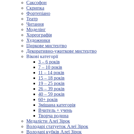
Саксофон
Скрипка
Фортепіано
Театр
Читання
Моделінг
Хореографія
Художники
Циркове мистецтво
Декоративно-ужиткове мистецтво
Вікові категорії
3 – 6 років
7 – 10 років
11 – 14 років
15 – 18 років
19 – 25 років
26 – 39 років
40 – 59 років
60+ років
Змішана категорія
Вчитель + учень
Творча родина
Медалісти Алеї Зірок
Володарі статуеток Алеї Зірок
Володарі кубків Алеї Зірок