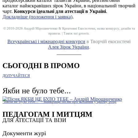
продюсерський каталог талантів України, рейтинговий
каталог найяскравіших зірок України, в національний творчий
чарт.
Конкурси ідеальні для атестації в Україні
.
Докладніше (положення і заявка)
.
© 2010-2026 Андрій Мірошниченко & Креативні Екосистеми, назва конкурсу, дизайн та
правила. | Також sui generis.
Всеукраїнські і міжнародні конкурси
в Творчій екосистемі
Алея Зірок України
.
__________
СЬОГОДНІ В ПРОМО
ДОЛУЧАЙТЕСЯ
Якби не було тебе...
"Якби не було тебе..." – найкраща пісня про кохання у цьому році
ПЕДАГОГАМ І МИТЦЯМ
ДЛЯ АТЕСТАЦІЇ ТА ВІЗИ
Документи журі