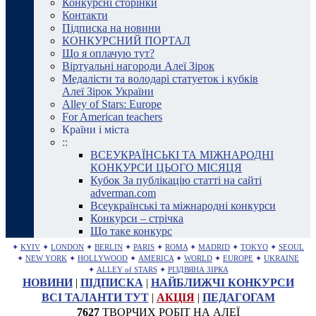
Конкурсні сторінки
Контакти
Підписка на новини
КОНКУРСНИЙ ПОРТАЛ
Що я оплачую тут?
Віртуальні нагороди Алеї Зірок
Медалісти та володарі статуеток і кубків
Алеї Зірок України
Alley of Stars: Europe
For American teachers
Країни і міста
::
ВСЕУКРАЇНСЬКІ ТА МІЖНАРОДНІ
КОНКУРСИ ЦЬОГО МІСЯЦЯ
Кубок За публікацію статті на сайті
adverman.com
Всеукраїнські та міжнародні конкурси
Конкурси – стрічка
Що таке конкурс
✦
KYIV
✦
LONDON
✦
BERLIN
✦
PARIS
✦
ROMA
✦
MADRID
✦
TOKYO
✦
SEOUL
✦
NEW YORK
✦
HOLLYWOOD
✦
AMERICA
✦
WORLD
✦
EUROPE
✦
UKRAINE
✦
ALLEY of STARS
✦
РІЗДВЯНА ЗІРКА
НОВИНИ
|
ПІДПИСКА
|
НАЙБЛИЖЧІ КОНКУРСИ
ВСІ ТАЛАНТИ ТУТ
|
АКЦІЯ
|
ПЕДАГОГАМ
7627
ТВОРЧИХ РОБІТ НА АЛЕЇ