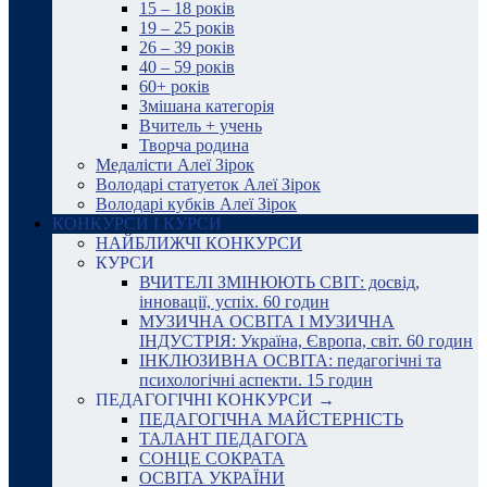
15 – 18 років
19 – 25 років
26 – 39 років
40 – 59 років
60+ років
Змішана категорія
Вчитель + учень
Творча родина
Медалісти Алеї Зірок
Володарі статуеток Алеї Зірок
Володарі кубків Алеї Зірок
КОНКУРСИ І КУРСИ
НАЙБЛИЖЧІ КОНКУРСИ
КУРСИ
ВЧИТЕЛІ ЗМІНЮЮТЬ СВІТ: досвід,
інновації, успіх. 60 годин
МУЗИЧНА ОСВІТА І МУЗИЧНА
ІНДУСТРІЯ: Україна, Європа, світ. 60 годин
ІНКЛЮЗИВНА ОСВІТА: педагогічні та
психологічні аспекти. 15 годин
ПЕДАГОГІЧНІ КОНКУРСИ →
ПЕДАГОГІЧНА МАЙСТЕРНІСТЬ
ТАЛАНТ ПЕДАГОГА
СОНЦЕ СОКРАТА
ОСВІТА УКРАЇНИ