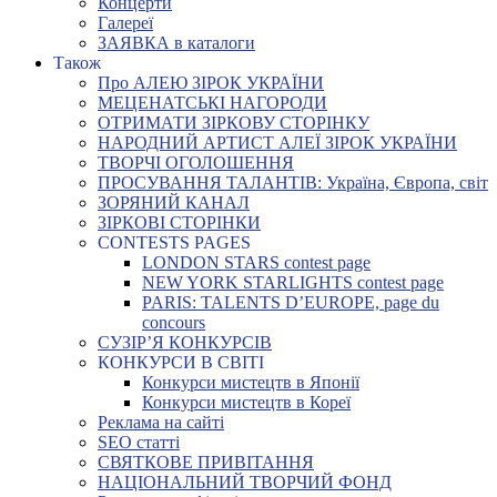
Концерти
Галереї
ЗАЯВКА в каталоги
Також
Про АЛЕЮ ЗІРОК УКРАЇНИ
МЕЦЕНАТСЬКІ НАГОРОДИ
ОТРИМАТИ ЗІРКОВУ СТОРІНКУ
НАРОДНИЙ АРТИСТ АЛЕЇ ЗІРОК УКРАЇНИ
ТВОРЧІ ОГОЛОШЕННЯ
ПРОСУВАННЯ ТАЛАНТІВ: Україна, Європа, світ
ЗОРЯНИЙ КАНАЛ
ЗІРКОВІ СТОРІНКИ
CONTESTS PAGES
LONDON STARS contest page
NEW YORK STARLIGHTS contest page
PARIS: TALENTS D’EUROPE, page du
concours
СУЗІР’Я КОНКУРСІВ
КОНКУРСИ В СВІТІ
Конкурси мистецтв в Японії
Конкурси мистецтв в Кореї
Реклама на сайті
SEO статті
СВЯТКОВЕ ПРИВІТАННЯ
НАЦІОНАЛЬНИЙ ТВОРЧИЙ ФОНД