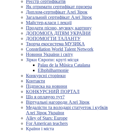
Реєстр сертифікатів
Як отримати сертифікат призера
Диплом-сертифікат Алеї Зірок
Загальний сертифікат Алеї Зірок
Майстер-класи і лекції
Продати пісню, музику, картину
ДОПОМОГА ДІТЯМ УКРАЇНИ
ДОПОМОГТИ ТАЛАНТУ
Творча екосистема МУЗИКА
Constellation World Talent Network
Новини України і світу
Зірки Європи: круті місця
Palau de la Música Catalana
Elbphilharmonie
Конкурсні сторінки
Контакти
Підписка на новини
КОНКУРСНИЙ ПОРТАЛ
Що я оплачую тут?
Віртуальні нагороди Алеї Зірок
Медалісти та володарі статуеток і кубків
Алеї Зірок України
Alley of Stars: Europe
For American teachers
Країни і міста