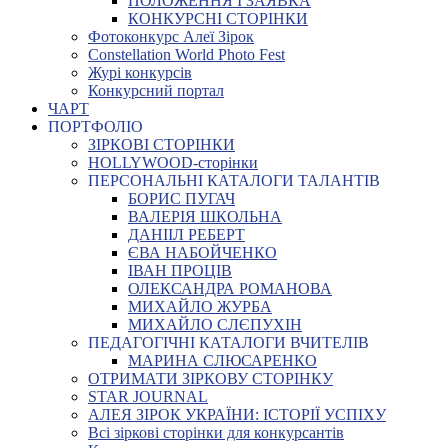
ПОЛОЖЕННЯ І ЗАЯВКА
КОНКУРСНІ СТОРІНКИ
Фотоконкурс Алеї Зірок
Constellation World Photo Fest
Журі конкурсів
Конкурсний портал
ЧАРТ
ПОРТФОЛІО
ЗІРКОВІ СТОРІНКИ
HOLLYWOOD-сторінки
ПЕРСОНАЛЬНІ КАТАЛОГИ ТАЛАНТІВ
БОРИС ПУГАЧ
ВАЛЕРІЯ ШКОЛЬНА
ДАНІІЛ РЕБЕРТ
ЄВА НАБОЙЧЕНКО
ІВАН ПРОЦІВ
ОЛЕКСАНДРА РОМАНОВА
МИХАЙЛО ЖУРБА
МИХАЙЛО СЛЄПУХІН
ПЕДАГОГІЧНІ КАТАЛОГИ ВЧИТЕЛІВ
МАРИНА СЛЮСАРЕНКО
ОТРИМАТИ ЗІРКОВУ СТОРІНКУ
STAR JOURNAL
АЛЕЯ ЗІРОК УКРАЇНИ: ІСТОРІЇ УСПІХУ
Всі зіркові сторінки для конкурсантів