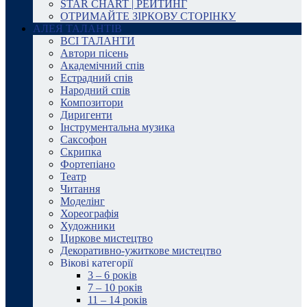
STAR CHART | РЕЙТИНГ
ОТРИМАЙТЕ ЗІРКОВУ СТОРІНКУ
АЛЕЯ ТАЛАНТІВ
ВСІ ТАЛАНТИ
Автори пісень
Академічний спів
Естрадний спів
Народний спів
Композитори
Диригенти
Інструментальна музика
Саксофон
Скрипка
Фортепіано
Театр
Читання
Моделінг
Хореографія
Художники
Циркове мистецтво
Декоративно-ужиткове мистецтво
Вікові категорії
3 – 6 років
7 – 10 років
11 – 14 років