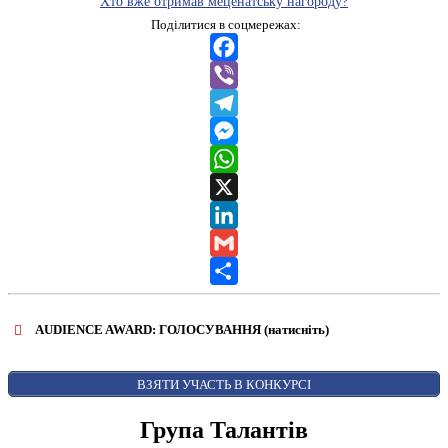
Хто вже отримав меценатську нагороду?
Поділитися в соцмережах:
Facebook
Viber
Telegram
Messenger
WhatsApp
X
LinkedIn
Gmail
Share
AUDIENCE AWARD: ГОЛОСУВАННЯ (натисніть)
ВІДКРИТИ ФОРМУ ДЛЯ ГОЛОСУВАННЯ
AUDIENCE AWARD
ВЗЯТИ УЧАСТЬ В КОНКУРСІ
Група Талантів