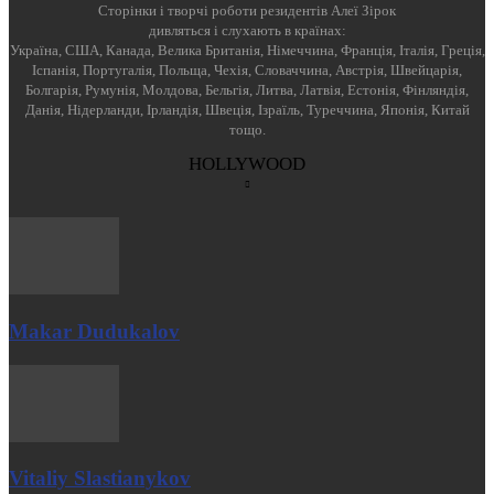
Cторінки і творчі роботи резидентів Алеї Зірок
дивляться і слухають в країнах:
Україна, США, Канада, Велика Британія, Німеччина, Франція, Італія, Греція,
Іспанія, Португалія, Польща, Чехія, Словаччина, Австрія, Швейцарія,
Болгарія, Румунія, Молдова, Бельгія, Литва, Латвія, Естонія, Фінляндія,
Данія, Нідерланди, Ірландія, Швеція, Ізраїль, Туреччина, Японія, Китай
тощо.
HOLLYWOOD
Makar Dudukalov
Vitaliy Slastianykov