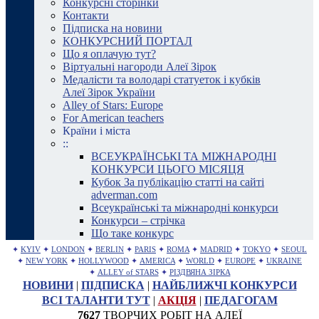
Конкурсні сторінки
Контакти
Підписка на новини
КОНКУРСНИЙ ПОРТАЛ
Що я оплачую тут?
Віртуальні нагороди Алеї Зірок
Медалісти та володарі статуеток і кубків
Алеї Зірок України
Alley of Stars: Europe
For American teachers
Країни і міста
::
ВСЕУКРАЇНСЬКІ ТА МІЖНАРОДНІ
КОНКУРСИ ЦЬОГО МІСЯЦЯ
Кубок За публікацію статті на сайті
adverman.com
Всеукраїнські та міжнародні конкурси
Конкурси – стрічка
Що таке конкурс
✦
KYIV
✦
LONDON
✦
BERLIN
✦
PARIS
✦
ROMA
✦
MADRID
✦
TOKYO
✦
SEOUL
✦
NEW YORK
✦
HOLLYWOOD
✦
AMERICA
✦
WORLD
✦
EUROPE
✦
UKRAINE
✦
ALLEY of STARS
✦
РІЗДВЯНА ЗІРКА
НОВИНИ
|
ПІДПИСКА
|
НАЙБЛИЖЧІ КОНКУРСИ
ВСІ ТАЛАНТИ ТУТ
|
АКЦІЯ
|
ПЕДАГОГАМ
7627
ТВОРЧИХ РОБІТ НА АЛЕЇ