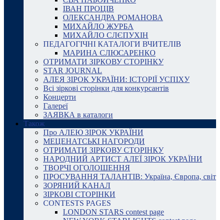
ІВАН ПРОЦІВ
ОЛЕКСАНДРА РОМАНОВА
МИХАЙЛО ЖУРБА
МИХАЙЛО СЛЄПУХІН
ПЕДАГОГІЧНІ КАТАЛОГИ ВЧИТЕЛІВ
МАРИНА СЛЮСАРЕНКО
ОТРИМАТИ ЗІРКОВУ СТОРІНКУ
STAR JOURNAL
АЛЕЯ ЗІРОК УКРАЇНИ: ІСТОРІЇ УСПІХУ
Всі зіркові сторінки для конкурсантів
Концерти
Галереї
ЗАЯВКА в каталоги
Також
Про АЛЕЮ ЗІРОК УКРАЇНИ
МЕЦЕНАТСЬКІ НАГОРОДИ
ОТРИМАТИ ЗІРКОВУ СТОРІНКУ
НАРОДНИЙ АРТИСТ АЛЕЇ ЗІРОК УКРАЇНИ
ТВОРЧІ ОГОЛОШЕННЯ
ПРОСУВАННЯ ТАЛАНТІВ: Україна, Європа, світ
ЗОРЯНИЙ КАНАЛ
ЗІРКОВІ СТОРІНКИ
CONTESTS PAGES
LONDON STARS contest page