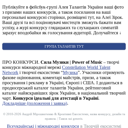
Публікуйте в фейсбук-групі Алея Талантів України ваші фото
з призами наших конкурсів, а також посилання на ваші
персональні конкурсні сторінки, розміщені тут, на Алеї Зірок.
Ваші друзі та всі поціновувачі мистецтв зможуть бажати вам
успіху, а журі конкурсу глядацьких та слухацьких симпатій
зарахує вподобайки як голосування аудиторії. Долучайтеся
↓
ГРУПА ТАЛАНТІВ ТУТ
ПРО КОНКУРСИ.
Сила Музики | Power of Music
– творчі
конкурси міжнародної мережі
Constellation World Talent
Network
і творчої екосистеми “
Музика
”. Учасники отримують
фахове оцінювання, коментарі майстрів, призи, а також
просування і рекламу в Україні, Європі і США. І додаються в
продюсерський каталог талантів України, рейтинговий
каталог найяскравіших зірок України, в національний творчий
чарт.
Конкурси ідеальні для атестації в Україні
.
Докладніше (положення і заявка)
.
© 2010-2026 Андрій Мірошниченко & Креативні Екосистеми, назва конкурсу, дизайн та
правила. | Також sui generis.
Всеукраїнські і міжнародні конкурси
в Творчій екосистемі