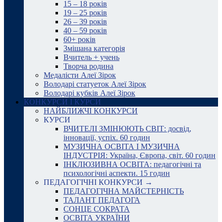
15 – 18 років
19 – 25 років
26 – 39 років
40 – 59 років
60+ років
Змішана категорія
Вчитель + учень
Творча родина
Медалісти Алеї Зірок
Володарі статуеток Алеї Зірок
Володарі кубків Алеї Зірок
КОНКУРСИ І КУРСИ
НАЙБЛИЖЧІ КОНКУРСИ
КУРСИ
ВЧИТЕЛІ ЗМІНЮЮТЬ СВІТ: досвід,
інновації, успіх. 60 годин
МУЗИЧНА ОСВІТА І МУЗИЧНА
ІНДУСТРІЯ: Україна, Європа, світ. 60 годин
ІНКЛЮЗИВНА ОСВІТА: педагогічні та
психологічні аспекти. 15 годин
ПЕДАГОГІЧНІ КОНКУРСИ →
ПЕДАГОГІЧНА МАЙСТЕРНІСТЬ
ТАЛАНТ ПЕДАГОГА
СОНЦЕ СОКРАТА
ОСВІТА УКРАЇНИ