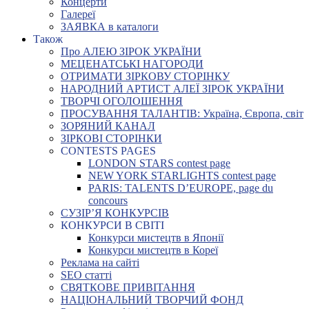
Концерти
Галереї
ЗАЯВКА в каталоги
Також
Про АЛЕЮ ЗІРОК УКРАЇНИ
МЕЦЕНАТСЬКІ НАГОРОДИ
ОТРИМАТИ ЗІРКОВУ СТОРІНКУ
НАРОДНИЙ АРТИСТ АЛЕЇ ЗІРОК УКРАЇНИ
ТВОРЧІ ОГОЛОШЕННЯ
ПРОСУВАННЯ ТАЛАНТІВ: Україна, Європа, світ
ЗОРЯНИЙ КАНАЛ
ЗІРКОВІ СТОРІНКИ
CONTESTS PAGES
LONDON STARS contest page
NEW YORK STARLIGHTS contest page
PARIS: TALENTS D’EUROPE, page du
concours
СУЗІР’Я КОНКУРСІВ
КОНКУРСИ В СВІТІ
Конкурси мистецтв в Японії
Конкурси мистецтв в Кореї
Реклама на сайті
SEO статті
СВЯТКОВЕ ПРИВІТАННЯ
НАЦІОНАЛЬНИЙ ТВОРЧИЙ ФОНД