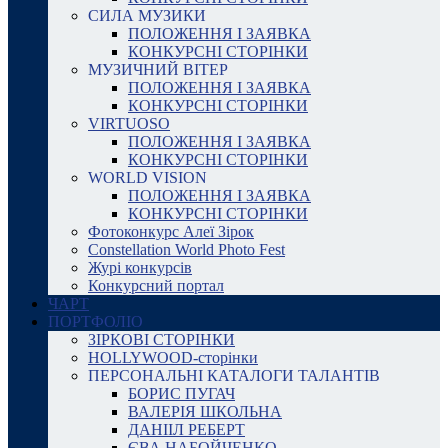
СИЛА МУЗИКИ
ПОЛОЖЕННЯ І ЗАЯВКА
КОНКУРСНІ СТОРІНКИ
МУЗИЧНИЙ ВІТЕР
ПОЛОЖЕННЯ І ЗАЯВКА
КОНКУРСНІ СТОРІНКИ
VIRTUOSO
ПОЛОЖЕННЯ І ЗАЯВКА
КОНКУРСНІ СТОРІНКИ
WORLD VISION
ПОЛОЖЕННЯ І ЗАЯВКА
КОНКУРСНІ СТОРІНКИ
Фотоконкурс Алеї Зірок
Constellation World Photo Fest
Журі конкурсів
Конкурсний портал
ЧАРТ
ПОРТФОЛІО
ЗІРКОВІ СТОРІНКИ
HOLLYWOOD-сторінки
ПЕРСОНАЛЬНІ КАТАЛОГИ ТАЛАНТІВ
БОРИС ПУГАЧ
ВАЛЕРІЯ ШКОЛЬНА
ДАНІІЛ РЕБЕРТ
ЄВА НАБОЙЧЕНКО