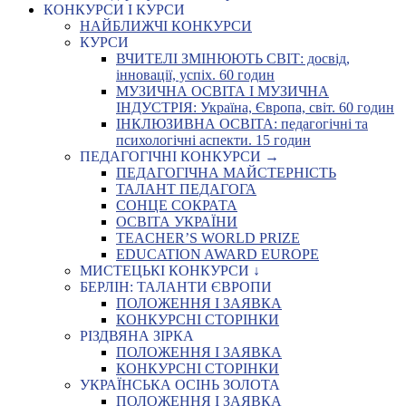
КОНКУРСИ І КУРСИ
НАЙБЛИЖЧІ КОНКУРСИ
КУРСИ
ВЧИТЕЛІ ЗМІНЮЮТЬ СВІТ: досвід,
інновації, успіх. 60 годин
МУЗИЧНА ОСВІТА І МУЗИЧНА
ІНДУСТРІЯ: Україна, Європа, світ. 60 годин
ІНКЛЮЗИВНА ОСВІТА: педагогічні та
психологічні аспекти. 15 годин
ПЕДАГОГІЧНІ КОНКУРСИ →
ПЕДАГОГІЧНА МАЙСТЕРНІСТЬ
ТАЛАНТ ПЕДАГОГА
СОНЦЕ СОКРАТА
ОСВІТА УКРАЇНИ
TEACHER’S WORLD PRIZE
EDUCATION AWARD EUROPE
МИСТЕЦЬКІ КОНКУРСИ ↓
БЕРЛІН: ТАЛАНТИ ЄВРОПИ
ПОЛОЖЕННЯ І ЗАЯВКА
КОНКУРСНІ СТОРІНКИ
РІЗДВЯНА ЗІРКА
ПОЛОЖЕННЯ І ЗАЯВКА
КОНКУРСНІ СТОРІНКИ
УКРАЇНСЬКА ОСІНЬ ЗОЛОТА
ПОЛОЖЕННЯ І ЗАЯВКА