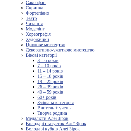
Саксофон
Скрипка
Фортепіано
Театр
Читання
Моделінг
Хореографія
Художники
Циркове мистецтво
Декоративно-ужиткове мистецтво
Вікові категорії
3 – 6 років
7 – 10 років
11 – 14 років
15 – 18 років
19 – 25 років
26 – 39 років
40 – 59 років
60+ років
Змішана категорія
Вчитель + учень
Творча родина
Медалісти Алеї Зірок
Володарі статуеток Алеї Зірок
Володарі кубків Алеї Зірок