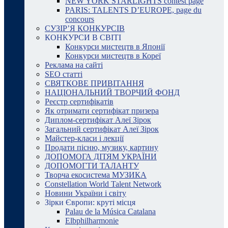
NEW YORK STARLIGHTS contest page
PARIS: TALENTS D’EUROPE, page du
concours
СУЗІР’Я КОНКУРСІВ
КОНКУРСИ В СВІТІ
Конкурси мистецтв в Японії
Конкурси мистецтв в Кореї
Реклама на сайті
SEO статті
СВЯТКОВЕ ПРИВІТАННЯ
НАЦІОНАЛЬНИЙ ТВОРЧИЙ ФОНД
Реєстр сертифікатів
Як отримати сертифікат призера
Диплом-сертифікат Алеї Зірок
Загальний сертифікат Алеї Зірок
Майстер-класи і лекції
Продати пісню, музику, картину
ДОПОМОГА ДІТЯМ УКРАЇНИ
ДОПОМОГТИ ТАЛАНТУ
Творча екосистема МУЗИКА
Constellation World Talent Network
Новини України і світу
Зірки Європи: круті місця
Palau de la Música Catalana
Elbphilharmonie