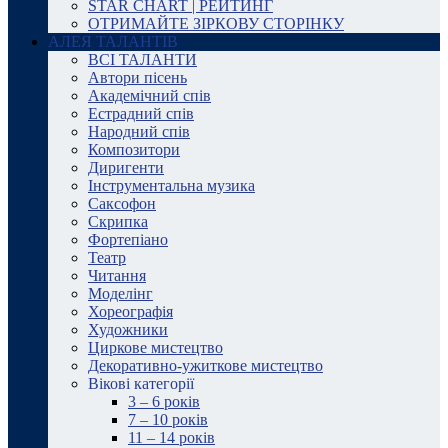
STAR CHART | РЕЙТИНГ
ОТРИМАЙТЕ ЗІРКОВУ СТОРІНКУ
АЛЕЯ ТАЛАНТІВ
ВСІ ТАЛАНТИ
Автори пісень
Академічний спів
Естрадний спів
Народний спів
Композитори
Диригенти
Інструментальна музика
Саксофон
Скрипка
Фортепіано
Театр
Читання
Моделінг
Хореографія
Художники
Циркове мистецтво
Декоративно-ужиткове мистецтво
Вікові категорії
3 – 6 років
7 – 10 років
11 – 14 років