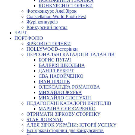
ПОЛОЖЕННЯ І ЗАЯВКА
КОНКУРСНІ СТОРІНКИ
Фотоконкурс Алеї Зірок
Constellation World Photo Fest
Журі конкурсів
Конкурсний портал
ЧАРТ
ПОРТФОЛІО
ЗІРКОВІ СТОРІНКИ
HOLLYWOOD-сторінки
ПЕРСОНАЛЬНІ КАТАЛОГИ ТАЛАНТІВ
БОРИС ПУГАЧ
ВАЛЕРІЯ ШКОЛЬНА
ДАНІІЛ РЕБЕРТ
ЄВА НАБОЙЧЕНКО
ІВАН ПРОЦІВ
ОЛЕКСАНДРА РОМАНОВА
МИХАЙЛО ЖУРБА
МИХАЙЛО СЛЄПУХІН
ПЕДАГОГІЧНІ КАТАЛОГИ ВЧИТЕЛІВ
МАРИНА СЛЮСАРЕНКО
ОТРИМАТИ ЗІРКОВУ СТОРІНКУ
STAR JOURNAL
АЛЕЯ ЗІРОК УКРАЇНИ: ІСТОРІЇ УСПІХУ
Всі зіркові сторінки для конкурсантів