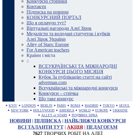
Конкурсні сторінки
Контакти
Підписка на новини
КОНКУРСНИЙ ПОРТАЛ
Що я оплачую тут?
Віртуальні нагороди Алеї Зірок
Медалісти та володарі статуеток і кубків
Алеї Зірок України
Alley of Stars: Europe
For American teachers
Країни і міста
::
ВСЕУКРАЇНСЬКІ ТА МІЖНАРОДНІ
КОНКУРСИ ЦЬОГО МІСЯЦЯ
Кубок За публікацію статті на сайті
adverman.com
Всеукраїнські та міжнародні конкурси
Конкурси – стрічка
Що таке конкурс
✦
KYIV
✦
LONDON
✦
BERLIN
✦
PARIS
✦
ROMA
✦
MADRID
✦
TOKYO
✦
SEOUL
✦
NEW YORK
✦
HOLLYWOOD
✦
AMERICA
✦
WORLD
✦
EUROPE
✦
UKRAINE
✦
ALLEY of STARS
✦
РІЗДВЯНА ЗІРКА
НОВИНИ
|
ПІДПИСКА
|
НАЙБЛИЖЧІ КОНКУРСИ
ВСІ ТАЛАНТИ ТУТ
|
АКЦІЯ
|
ПЕДАГОГАМ
7627
ТВОРЧИХ РОБІТ НА АЛЕЇ