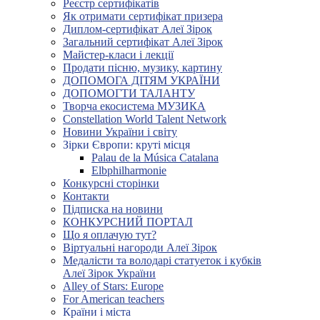
Реєстр сертифікатів
Як отримати сертифікат призера
Диплом-сертифікат Алеї Зірок
Загальний сертифікат Алеї Зірок
Майстер-класи і лекції
Продати пісню, музику, картину
ДОПОМОГА ДІТЯМ УКРАЇНИ
ДОПОМОГТИ ТАЛАНТУ
Творча екосистема МУЗИКА
Constellation World Talent Network
Новини України і світу
Зірки Європи: круті місця
Palau de la Música Catalana
Elbphilharmonie
Конкурсні сторінки
Контакти
Підписка на новини
КОНКУРСНИЙ ПОРТАЛ
Що я оплачую тут?
Віртуальні нагороди Алеї Зірок
Медалісти та володарі статуеток і кубків
Алеї Зірок України
Alley of Stars: Europe
For American teachers
Країни і міста