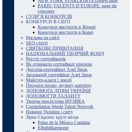
NEW YORK STARLIGHTS contest page
PARIS: TALENTS D’EUROPE, page du
concours
СУЗІР’Я КОНКУРСІВ
КОНКУРСИ В СВІТІ
Конкурси мистецтв в Японії
Конкурси мистецтв в Кореї
Реклама на сайті
SEO статті
СВЯТКОВЕ ПРИВІТАННЯ
НАЦІОНАЛЬНИЙ ТВОРЧИЙ ФОНД
Реєстр сертифікатів
Як отримати сертифікат призера
Диплом-сертифікат Алеї Зірок
Загальний сертифікат Алеї Зірок
Майстер-класи і лекції
Продати пісню, музику, картину
ДОПОМОГА ДІТЯМ УКРАЇНИ
ДОПОМОГТИ ТАЛАНТУ
Творча екосистема МУЗИКА
Constellation World Talent Network
Новини України і світу
Зірки Європи: круті місця
Palau de la Música Catalana
Elbphilharmonie