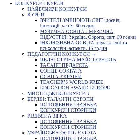
КОНКУРСИ І КУРСИ
НАЙБЛИЖЧІ КОНКУРСИ
КУРСИ
ВЧИТЕЛІ ЗМІНЮЮТЬ СВІТ: досвід,
інновації, успіх. 60 годин
МУЗИЧНА ОСВІТА І МУЗИЧНА
ІНДУСТРІЯ: Україна, Європа, світ. 60 годин
ІНКЛЮЗИВНА ОСВІТА: педагогічні та
психологічні аспекти. 15 годин
ПЕДАГОГІЧНІ КОНКУРСИ →
ПЕДАГОГІЧНА МАЙСТЕРНІСТЬ
ТАЛАНТ ПЕДАГОГА
СОНЦЕ СОКРАТА
ОСВІТА УКРАЇНИ
TEACHER’S WORLD PRIZE
EDUCATION AWARD EUROPE
МИСТЕЦЬКІ КОНКУРСИ ↓
БЕРЛІН: ТАЛАНТИ ЄВРОПИ
ПОЛОЖЕННЯ І ЗАЯВКА
КОНКУРСНІ СТОРІНКИ
РІЗДВЯНА ЗІРКА
ПОЛОЖЕННЯ І ЗАЯВКА
КОНКУРСНІ СТОРІНКИ
УКРАЇНСЬКА ОСІНЬ ЗОЛОТА
ПОЛОЖЕННЯ І ЗАЯВКА