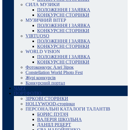
СИЛА МУЗИКИ
ПОЛОЖЕННЯ І ЗАЯВКА
КОНКУРСНІ СТОРІНКИ
МУЗИЧНИЙ ВІТЕР
ПОЛОЖЕННЯ І ЗАЯВКА
КОНКУРСНІ СТОРІНКИ
VIRTUOSO
ПОЛОЖЕННЯ І ЗАЯВКА
КОНКУРСНІ СТОРІНКИ
WORLD VISION
ПОЛОЖЕННЯ І ЗАЯВКА
КОНКУРСНІ СТОРІНКИ
Фотоконкурс Алеї Зірок
Constellation World Photo Fest
Журі конкурсів
Конкурсний портал
ЧАРТ
ПОРТФОЛІО
ЗІРКОВІ СТОРІНКИ
HOLLYWOOD-сторінки
ПЕРСОНАЛЬНІ КАТАЛОГИ ТАЛАНТІВ
БОРИС ПУГАЧ
ВАЛЕРІЯ ШКОЛЬНА
ДАНІІЛ РЕБЕРТ
ЄВА НАБОЙЧЕНКО