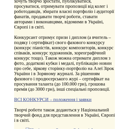
хочуть творчо зростати, публікуватися,
просуватися, отримувати пропозиції від колег і
роботодавців, збирати власні портфоліо і аудиторії
фанатів, продавати творчі роботи, ставати
авторами і виконавцями, відомими в Україні,
Європі і в світі.
Конкурсант отримує призи і диплом (а вчитель –
подяку і сертифікат) свого фахового конкурсу
(конкурс піаністів, конкурс композиторів, конкурс
співаків, конкурс художників, хореографічний
конкурс тощо). Також можна отримати диплом з
фото, додаткові кубки і медалі, публікацію новин
про себе, зіркову сторінку-портфоліо на Алеї Зірок
України і в Зоряному журналі. За рішенням
фахового і продюсерського журі – сертифікат на
просування таланта (до 100.000 грн), грошова
премія (до 3000 грн), інші спеціальні пропозиції.
ВСІ КОНКУРСИ – положення і заявки
Творчі роботи також додаються у Національний
творчий фонд для представлення в Україні, Європі
і в світі.