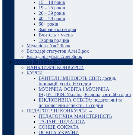
15 – 18 років
19 – 25 років
26 – 39 років
40 – 59 років
60+ років
Змішана категорія
Вчитель + учень
Творча родина
Медалісти Алеї Зірок
Володарі статуеток Алеї Зірок
Володарі кубків Алеї Зірок
КОНКУРСИ І КУРСИ
НАЙБЛИЖЧІ КОНКУРСИ
КУРСИ
ВЧИТЕЛІ ЗМІНЮЮТЬ СВІТ: досвід,
інновації, успіх. 60 годин
МУЗИЧНА ОСВІТА І МУЗИЧНА
ІНДУСТРІЯ: Україна, Європа, світ. 60 годин
ІНКЛЮЗИВНА ОСВІТА: педагогічні та
психологічні аспекти. 15 годин
ПЕДАГОГІЧНІ КОНКУРСИ →
ПЕДАГОГІЧНА МАЙСТЕРНІСТЬ
ТАЛАНТ ПЕДАГОГА
СОНЦЕ СОКРАТА
ОСВІТА УКРАЇНИ