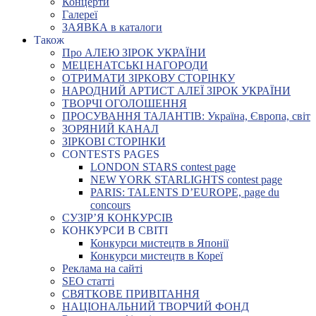
Концерти
Галереї
ЗАЯВКА в каталоги
Також
Про АЛЕЮ ЗІРОК УКРАЇНИ
МЕЦЕНАТСЬКІ НАГОРОДИ
ОТРИМАТИ ЗІРКОВУ СТОРІНКУ
НАРОДНИЙ АРТИСТ АЛЕЇ ЗІРОК УКРАЇНИ
ТВОРЧІ ОГОЛОШЕННЯ
ПРОСУВАННЯ ТАЛАНТІВ: Україна, Європа, світ
ЗОРЯНИЙ КАНАЛ
ЗІРКОВІ СТОРІНКИ
CONTESTS PAGES
LONDON STARS contest page
NEW YORK STARLIGHTS contest page
PARIS: TALENTS D’EUROPE, page du
concours
СУЗІР’Я КОНКУРСІВ
КОНКУРСИ В СВІТІ
Конкурси мистецтв в Японії
Конкурси мистецтв в Кореї
Реклама на сайті
SEO статті
СВЯТКОВЕ ПРИВІТАННЯ
НАЦІОНАЛЬНИЙ ТВОРЧИЙ ФОНД