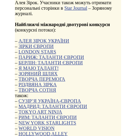
Алея Зірок. Учасники також можуть отримати
персональні сторінки в
Star Journal
– Зоряному
журналі.
Найближчі міжнародні двотурові конкурси
(конкурсні потоки):
–
АЛЕЯ ЗІРОК УКРАЇНИ
–
ЗІРКИ ЄВРОПИ
–
LONDON STARS
–
ПАРИЖ: ТАЛАНТИ ЄВРОПИ
–
БЕРЛІН: ТАЛАНТИ ЄВРОПИ
–
Я МАЮ ТАЛАНТ!
–
ЗОРЯНИЙ ШЛЯХ
–
ТВОРЧА ПЕРЕМОГА
–
РІЗДВЯНА ЗІРКА
–
ТВОРЧА СОТНЯ
також:
–
СУЗІР’Я УКРАЇНА-ЄВРОПА
–
МАДРИД: ТАЛАНТИ ЄВРОПИ
–
TOKYO ART NINJA
–
РИМ: ТАЛАНТИ ЄВРОПИ
–
NEW YORK STARLIGHTS
–
WORLD VISION
–
HOLLYWOOD ALLEY