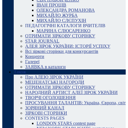
ІВАН ПРОЦІВ
ОЛЕКСАНДРА РОМАНОВА
МИХАЙЛО ЖУРБА
МИХАЙЛО СЛЄПУХІН
ПЕДАГОГІЧНІ КАТАЛОГИ ВЧИТЕЛІВ
МАРИНА СЛЮСАРЕНКО
ОТРИМАТИ ЗІРКОВУ СТОРІНКУ
STAR JOURNAL
АЛЕЯ ЗІРОК УКРАЇНИ: ІСТОРІЇ УСПІХУ
Всі зіркові сторінки для конкурсантів
Концерти
Галереї
ЗАЯВКА в каталоги
Також
Про АЛЕЮ ЗІРОК УКРАЇНИ
МЕЦЕНАТСЬКІ НАГОРОДИ
ОТРИМАТИ ЗІРКОВУ СТОРІНКУ
НАРОДНИЙ АРТИСТ АЛЕЇ ЗІРОК УКРАЇНИ
ТВОРЧІ ОГОЛОШЕННЯ
ПРОСУВАННЯ ТАЛАНТІВ: Україна, Європа, світ
ЗОРЯНИЙ КАНАЛ
ЗІРКОВІ СТОРІНКИ
CONTESTS PAGES
LONDON STARS contest page