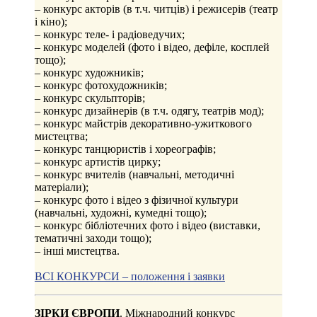
– конкурс акторів (в т.ч. читців) і режисерів (театр
і кіно);
– конкурс теле- і радіоведучих;
– конкурс моделей (фото і відео, дефіле, косплей
тощо);
– конкурс художників;
– конкурс фотохудожників;
– конкурс скульпторів;
– конкурс дизайнерів (в т.ч. одягу, театрів мод);
– конкурс майстрів декоративно-ужиткового
мистецтва;
– конкурс танцюристів і хореографів;
– конкурс артистів цирку;
– конкурс вчителів (навчальні, методичні
матеріали);
– конкурс фото і відео з фізичної культури
(навчальні, художні, кумедні тощо);
– конкурс бібліотечних фото і відео (виставки,
тематичні заходи тощо);
– інші мистецтва.
ВСІ КОНКУРСИ – положення і заявки
ЗІРКИ ЄВРОПИ
. Міжнародний конкурс