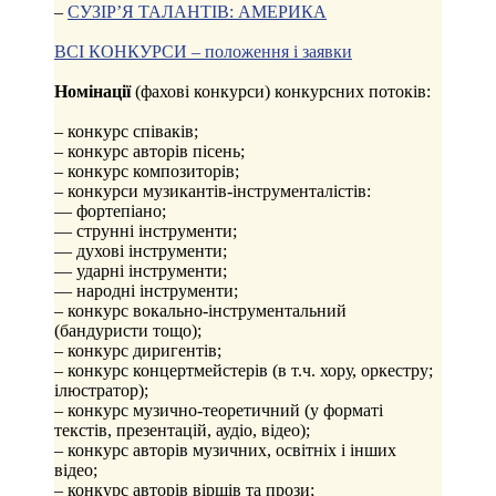
–
СУЗІР’Я ТАЛАНТІВ: АМЕРИКА
ВСІ КОНКУРСИ – положення і заявки
Номінації
(фахові конкурси) конкурсних потоків:
– конкурс співаків;
– конкурс авторів пісень;
– конкурс композиторів;
– конкурси музикантів-інструменталістів:
–– фортепіано;
–– струнні інструменти;
–– духові інструменти;
–– ударні інструменти;
–– народні інструменти;
– конкурс вокально-інструментальний
(бандуристи тощо);
– конкурс диригентів;
– конкурс концертмейстерів (в т.ч. хору, оркестру;
ілюстратор);
– конкурс музично-теоретичний (у форматі
текстів, презентацій, аудіо, відео);
– конкурс авторів музичних, освітніх і інших
відео;
– конкурс авторів віршів та прози;