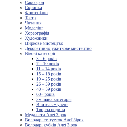
Саксофон
Скрипка
Фортепіано
Театр
Читання
Моделінг
Хореографія
Художники
Циркове мистецтво
Декоративно-ужиткове мистецтво
Вікові категорії
3 – 6 років
7 – 10 років
11 – 14 років
15 – 18 років
19 – 25 років
26 – 39 років
40 – 59 років
60+ років
Змішана категорія
Вчитель + учень
Творча родина
Медалісти Алеї Зірок
Володарі статуеток Алеї Зірок
Володарі кубків Алеї Зірок